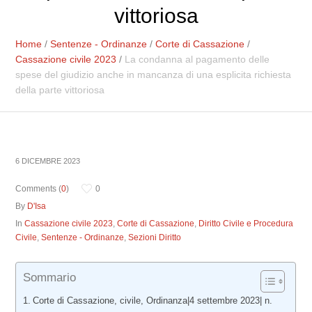
vittoriosa
Home
/
Sentenze - Ordinanze
/
Corte di Cassazione
/
Cassazione civile 2023
/
La condanna al pagamento delle
spese del giudizio anche in mancanza di una esplicita richiesta
della parte vittoriosa
6 DICEMBRE 2023
Comments (
0
)
0
By
D'Isa
In
Cassazione civile 2023
,
Corte di Cassazione
,
Diritto Civile e Procedura
Civile
,
Sentenze - Ordinanze
,
Sezioni Diritto
Sommario
Corte di Cassazione, civile, Ordinanza|4 settembre 2023| n.