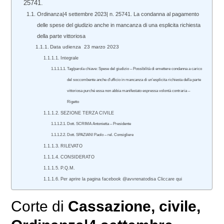
25741.
Ordinanza|4 settembre 2023| n. 25741. La condanna al pagamento
delle spese del giudizio anche in mancanza di una esplicita richiesta
della parte vittoriosa
Data udienza 23 marzo 2023
Integrale
Tag/parola chiave: Spese del giudizio – Possibilità di emettere condanna a carico
del soccombente anche d’ufficio in mancanza di un’esplicita richiesta della parte
vittoriosa purché essa non abbia manifestato espressa volontà contraria –
Rigetto
SEZIONE TERZA CIVILE
Dott. SCRIMA Antonietta – Presidente
Dott. SPAZIANI Paolo – rel. Consigliere
RILEVATO
CONSIDERATO
P.Q.M.
Per aprire la pagina facebook @avvrenatodisa Cliccare qui
Corte di
Cassazione
,
civile
,