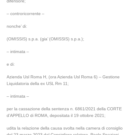
difensore;
– controricorrente –
nonche’ di:
(OMISSIS) s.p.a. (gia’ (OMISSIS) s.p.a.);
– intimata –
e di:
Azienda Usl Roma H, (ora Azienda Usl Roma 6) – Gestione
Liquidatoria della ex USL Rm 11;
– intimata –
per la cassazione della sentenza n. 6861/2021 della CORTE
d’APPELLO di ROMA, depositata il 19 ottobre 2021;
udita la relazione della causa svolta nella camera di consiglio
del 23 marzo 2023 dal Consigliere relatore, Paolo Spaziani.