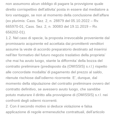
non assumono alcun obbligo di pagare la provvigione quale
diretto corrispettivo dell’attivita’ posta in essere dal mediatore a
loro vantaggio, se non al momento della conclusione dell’affare
(ex plurimis: Cass. Sez. 2, n. 28879 del 05.10.2022 – Rv.
665970-01; Cass. Sez. 2, n. 30083 del 19.11.2019 – Rv.
656202-01).
1.2. Nel caso di specie, la proposta irrevocabile proveniente dal
promissario acquirente ed accettata dai promittenti venditori
assume la veste di accordo preparatorio destinato ad inserirsi
nell’iter formativo del futuro negozio traslativo della proprieta’
che mai ha avuto luogo, stante la difformita’ della bozza del
contratto preliminare (predisposto da (OMISSIS) s.r.l.) rispetto
alle concordate modalita’ di pagamento del prezzo al saldo,
ritenute rischiose dall’odierno ricorrente. E’, dunque, dal
momento della stipulazione del contratto preliminare ovvero del
contratto definitivo, se avessero avuto luogo, che sarebbe
potuto maturare il diritto alla provvigione di (OMISSIS) s.r.l. nei
confronti degli odierni ricorrenti.
2. Con il secondo motivo si deduce violazione e falsa
applicazione di regole ermeneutiche contrattuali, dell’articolo