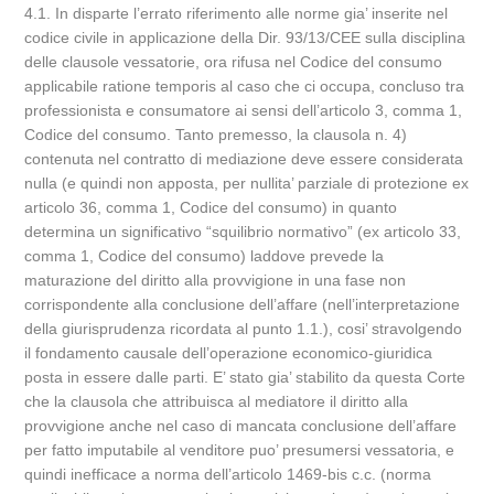
4.1. In disparte l’errato riferimento alle norme gia’ inserite nel
codice civile in applicazione della Dir. 93/13/CEE sulla disciplina
delle clausole vessatorie, ora rifusa nel Codice del consumo
applicabile ratione temporis al caso che ci occupa, concluso tra
professionista e consumatore ai sensi dell’articolo 3, comma 1,
Codice del consumo. Tanto premesso, la clausola n. 4)
contenuta nel contratto di mediazione deve essere considerata
nulla (e quindi non apposta, per nullita’ parziale di protezione ex
articolo 36, comma 1, Codice del consumo) in quanto
determina un significativo “squilibrio normativo” (ex articolo 33,
comma 1, Codice del consumo) laddove prevede la
maturazione del diritto alla provvigione in una fase non
corrispondente alla conclusione dell’affare (nell’interpretazione
della giurisprudenza ricordata al punto 1.1.), cosi’ stravolgendo
il fondamento causale dell’operazione economico-giuridica
posta in essere dalle parti. E’ stato gia’ stabilito da questa Corte
che la clausola che attribuisca al mediatore il diritto alla
provvigione anche nel caso di mancata conclusione dell’affare
per fatto imputabile al venditore puo’ presumersi vessatoria, e
quindi inefficace a norma dell’articolo 1469-bis c.c. (norma