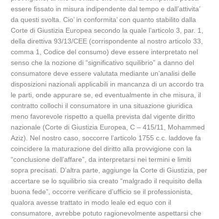
essere fissato in misura indipendente dal tempo e dall’attivita’
da questi svolta. Cio’ in conformita’ con quanto stabilito dalla
Corte di Giustizia Europea secondo la quale l’articolo 3, par. 1,
della direttiva 93/13/CEE (corrispondente al nostro articolo 33,
comma 1, Codice del consumo) deve essere interpretato nel
senso che la nozione di “significativo squilibrio” a danno del
consumatore deve essere valutata mediante un’analisi delle
disposizioni nazionali applicabili in mancanza di un accordo tra
le parti, onde appurare se, ed eventualmente in che misura, il
contratto collochi il consumatore in una situazione giuridica
meno favorevole rispetto a quella prevista dal vigente diritto
nazionale (Corte di Giustizia Europea, C – 415/11, Mohammed
Aziz). Nel nostro caso, soccorre l’articolo 1755 c.c. laddove fa
coincidere la maturazione del diritto alla provvigione con la
“conclusione dell’affare”, da interpretarsi nei termini e limiti
sopra precisati. D’altra parte, aggiunge la Corte di Giustizia, per
accertare se lo squilibrio sia creato “malgrado il requisito della
buona fede”, occorre verificare d’ufficio se il professionista,
qualora avesse trattato in modo leale ed equo con il
consumatore, avrebbe potuto ragionevolmente aspettarsi che