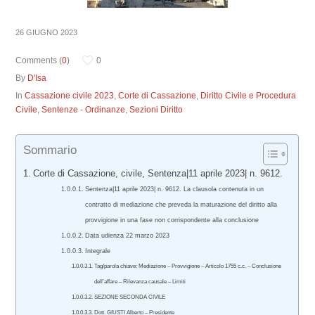
26 GIUGNO 2023
Comments (
0
)
0
By
D'Isa
In
Cassazione civile 2023
,
Corte di Cassazione
,
Diritto Civile e Procedura
Civile
,
Sentenze - Ordinanze
,
Sezioni Diritto
Sommario
Corte di Cassazione, civile, Sentenza|11 aprile 2023| n. 9612.
Sentenza|11 aprile 2023| n. 9612. La clausola contenuta in un
contratto di mediazione che preveda la maturazione del diritto alla
provvigione in una fase non corrispondente alla conclusione
Data udienza 22 marzo 2023
Integrale
Tag/parola chiave: Mediazione – Provvigione – Articolo 1755 c.c. – Conclusione
dell’affare – Rilevanza causale – Limiti
SEZIONE SECONDA CIVILE
Dott. GIUSTI Alberto – Presidente