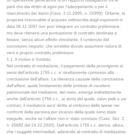
un’operazione generatrice di un rapporto obbligatorio tra le
parti che dia diritto di agire per l’adempimento o per il
risarcimento dei danni (Cass. 3.11.2005, n. 24399). Orbene, la
proposta irrevocabile d’acquisto sottoscritta dagli esponenti in
data 06.11.2007 non puo’ integrare un contratto preliminare,
ma deve ritenersi una puntuazione di contratto destinata a
fissare, senza alcun effetto vincolante, il contenuto del
successivo negozio, che avrebbe dovuto assumere natura di
vero e proprio contratto preliminare.
1.1. Il motivo e’ fondato.
Nel contratto di mediazione, il pagamento della provvigione ai
sensi dell’articolo 1755 c.c. e’ strettamente connesso alla
conclusione dell’affare. La rilevanza causale della conclusione
dell’affare, quale fondamento delle pretese di carattere
patrimoniale del mediatore, del resto, emerge indirettamente
anche dall’articolo 1756 c.c., ai sensi del quale, salvo patti o usi
contrari, il mediatore avra’ diritto al rimborso delle spese nei
confronti della persona per incarico della quale sono state
eseguite, anche se l’affare non e’ stato concluso (Cass. Sez. 2,
n. 26682 del 24.22.2020). Dall’articolo 1755 c.c. deriva, allora,
che i soggetti intermediati, aderendo al contratto di mediazione,