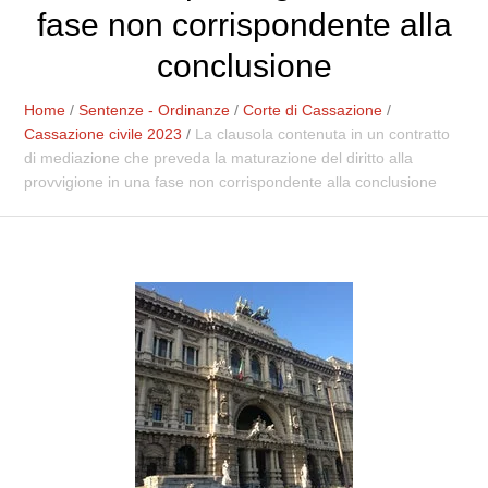
fase non corrispondente alla
conclusione
Home
/
Sentenze - Ordinanze
/
Corte di Cassazione
/
Cassazione civile 2023
/
La clausola contenuta in un contratto
di mediazione che preveda la maturazione del diritto alla
provvigione in una fase non corrispondente alla conclusione