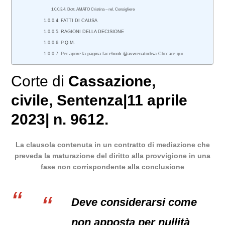
Dott. AMATO Cristina – rel. Consigliere
FATTI DI CAUSA
RAGIONI DELLA DECISIONE
P.Q.M.
Per aprire la pagina facebook @avvrenatodisa Cliccare qui
Corte di
Cassazione
,
civile
, Sentenza|11 aprile
2023| n. 9612.
La clausola contenuta in un contratto di mediazione che
preveda la maturazione del diritto alla provvigione in una
fase non corrispondente alla conclusione
Deve considerarsi come
non apposta per nullità