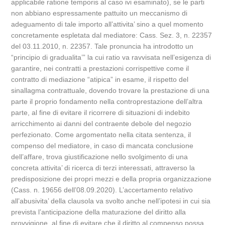
applicabile ratione temporis al caso ivi esaminato), se le parti
non abbiano espressamente pattuito un meccanismo di
adeguamento di tale importo all’attivita’ sino a quel momento
concretamente espletata dal mediatore: Cass. Sez. 3, n. 22357
del 03.11.2010, n. 22357. Tale pronuncia ha introdotto un
“principio di gradualita’” la cui ratio va ravvisata nell’esigenza di
garantire, nei contratti a prestazioni corrispettive come il
contratto di mediazione “atipica” in esame, il rispetto del
sinallagma contrattuale, dovendo trovare la prestazione di una
parte il proprio fondamento nella controprestazione dell’altra
parte, al fine di evitare il ricorrere di situazioni di indebito
arricchimento ai danni del contraente debole del negozio
perfezionato. Come argomentato nella citata sentenza, il
compenso del mediatore, in caso di mancata conclusione
dell’affare, trova giustificazione nello svolgimento di una
concreta attivita’ di ricerca di terzi interessati, attraverso la
predisposizione dei propri mezzi e della propria organizzazione
(Cass. n. 19656 dell’08.09.2020). L’accertamento relativo
all’abusivita’ della clausola va svolto anche nell’ipotesi in cui sia
prevista l’anticipazione della maturazione del diritto alla
provvigione, al fine di evitare che il diritto al compenso possa