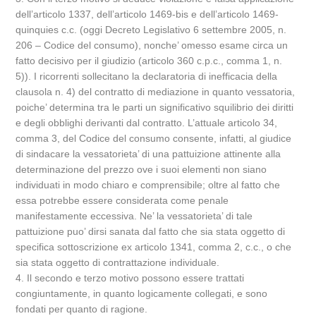
dell’articolo 1337, dell’articolo 1469-bis e dell’articolo 1469-
quinquies c.c. (oggi Decreto Legislativo 6 settembre 2005, n.
206 – Codice del consumo), nonche’ omesso esame circa un
fatto decisivo per il giudizio (articolo 360 c.p.c., comma 1, n.
5)). I ricorrenti sollecitano la declaratoria di inefficacia della
clausola n. 4) del contratto di mediazione in quanto vessatoria,
poiche’ determina tra le parti un significativo squilibrio dei diritti
e degli obblighi derivanti dal contratto. L’attuale articolo 34,
comma 3, del Codice del consumo consente, infatti, al giudice
di sindacare la vessatorieta’ di una pattuizione attinente alla
determinazione del prezzo ove i suoi elementi non siano
individuati in modo chiaro e comprensibile; oltre al fatto che
essa potrebbe essere considerata come penale
manifestamente eccessiva. Ne’ la vessatorieta’ di tale
pattuizione puo’ dirsi sanata dal fatto che sia stata oggetto di
specifica sottoscrizione ex articolo 1341, comma 2, c.c., o che
sia stata oggetto di contrattazione individuale.
4. Il secondo e terzo motivo possono essere trattati
congiuntamente, in quanto logicamente collegati, e sono
fondati per quanto di ragione.