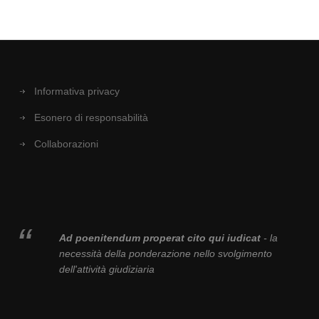
Informativa privacy
Esonero di responsabilità
Collaborazioni
Ad poenitendum properat cito qui iudicat
- la
necessità della ponderazione nello svolgimento
dell'attività giudiziaria