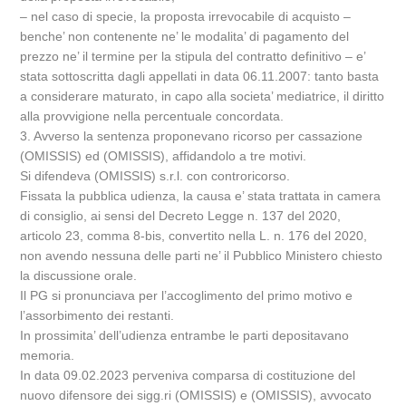
– nel caso di specie, la proposta irrevocabile di acquisto –
benche’ non contenente ne’ le modalita’ di pagamento del
prezzo ne’ il termine per la stipula del contratto definitivo – e’
stata sottoscritta dagli appellati in data 06.11.2007: tanto basta
a considerare maturato, in capo alla societa’ mediatrice, il diritto
alla provvigione nella percentuale concordata.
3. Avverso la sentenza proponevano ricorso per cassazione
(OMISSIS) ed (OMISSIS), affidandolo a tre motivi.
Si difendeva (OMISSIS) s.r.l. con controricorso.
Fissata la pubblica udienza, la causa e’ stata trattata in camera
di consiglio, ai sensi del Decreto Legge n. 137 del 2020,
articolo 23, comma 8-bis, convertito nella L. n. 176 del 2020,
non avendo nessuna delle parti ne’ il Pubblico Ministero chiesto
la discussione orale.
Il PG si pronunciava per l’accoglimento del primo motivo e
l’assorbimento dei restanti.
In prossimita’ dell’udienza entrambe le parti depositavano
memoria.
In data 09.02.2023 perveniva comparsa di costituzione del
nuovo difensore dei sigg.ri (OMISSIS) e (OMISSIS), avvocato