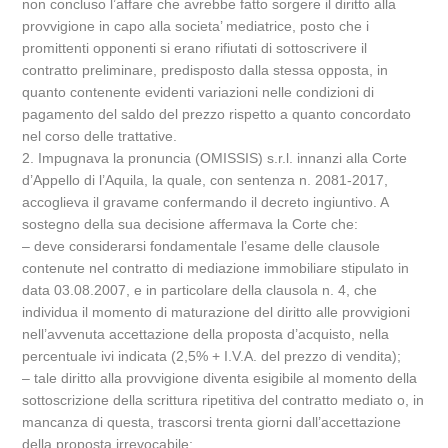
non concluso l’affare che avrebbe fatto sorgere il diritto alla
provvigione in capo alla societa’ mediatrice, posto che i
promittenti opponenti si erano rifiutati di sottoscrivere il
contratto preliminare, predisposto dalla stessa opposta, in
quanto contenente evidenti variazioni nelle condizioni di
pagamento del saldo del prezzo rispetto a quanto concordato
nel corso delle trattative.
2. Impugnava la pronuncia (OMISSIS) s.r.l. innanzi alla Corte
d’Appello di l’Aquila, la quale, con sentenza n. 2081-2017,
accoglieva il gravame confermando il decreto ingiuntivo. A
sostegno della sua decisione affermava la Corte che:
– deve considerarsi fondamentale l’esame delle clausole
contenute nel contratto di mediazione immobiliare stipulato in
data 03.08.2007, e in particolare della clausola n. 4, che
individua il momento di maturazione del diritto alle provvigioni
nell’avvenuta accettazione della proposta d’acquisto, nella
percentuale ivi indicata (2,5% + I.V.A. del prezzo di vendita);
– tale diritto alla provvigione diventa esigibile al momento della
sottoscrizione della scrittura ripetitiva del contratto mediato o, in
mancanza di questa, trascorsi trenta giorni dall’accettazione
della proposta irrevocabile;