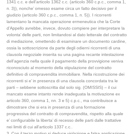
1341 c.c. e dell’articolo 1362 c.c. (articolo 360 c.p.c., comma 1,
n. 3)), nonche’ omesso esame circa un fatto decisivo per il
giudizio (articolo 360 c.p.c., comma 1, n. 5)). I ricorrenti
lamentano la mancata operazione ermeneutica che la Corte
d’Appello avrebbe, invece, dovuto compiere per interpretare la
volonta’ delle parti, non limitandosi al dato letterale del contratto
di mediazione, omettendo di esaminare un documento cardine,
ossia la sottoscrizione da parte degli odierni ricorrenti di una
clausola negoziale inserita su una pagina recante intestazione
dell’agenzia nella quale il pagamento della provvigione veniva
riconosciuto al momento della stipulazione del contratto
definitivo di compravendita immobiliare. Nella ricostruzione dei
ricorrenti si e’ in presenza di una clausola concordata tra le
parti – sebbene sottoscritta dal solo sig. (OMISSIS) – il cui
mancato esame intanto rende inadeguata la motivazione ex
articolo 360, comma 1, nn. 3 e 5) c.p.c., ma contribuisce a
dimostrare che si era in presenza di una formazione
progressiva del contratto di compravendita, rispetto alla quale
e’ configurabile la liberta’ di recesso delle parti dalle trattative
nei limiti di cui all’articolo 1337 c.c..
3. Con il terzo motivo si deduce violazione e falsa applicazione