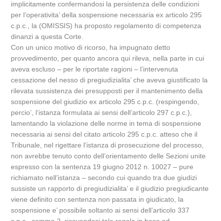
implicitamente confermandosi la persistenza delle condizioni
per l’operativita’ della sospensione necessaria ex articolo 295
c.p.c., la (OMISSIS) ha proposto regolamento di competenza
dinanzi a questa Corte.
Con un unico motivo di ricorso, ha impugnato detto
provvedimento, per quanto ancora qui rileva, nella parte in cui
aveva escluso – per le riportate ragioni – l’intervenuta
cessazione del nesso di pregiudizialita’ che aveva giustificato la
rilevata sussistenza dei presupposti per il mantenimento della
sospensione del giudizio ex articolo 295 c.p.c. (respingendo,
percio’, l’istanza formulata ai sensi dell’articolo 297 c.p.c.),
lamentando la violazione delle norme in tema di sospensione
necessaria ai sensi del citato articolo 295 c.p.c. atteso che il
Tribunale, nel rigettare l’istanza di prosecuzione del processo,
non avrebbe tenuto conto dell’orientamento delle Sezioni unite
espresso con la sentenza 19 giugno 2012 n. 10027 – pure
richiamato nell’istanza – secondo cui quando tra due giudizi
sussiste un rapporto di pregiudizialita’ e il giudizio pregiudicante
viene definito con sentenza non passata in giudicato, la
sospensione e’ possibile soltanto ai sensi dell’articolo 337