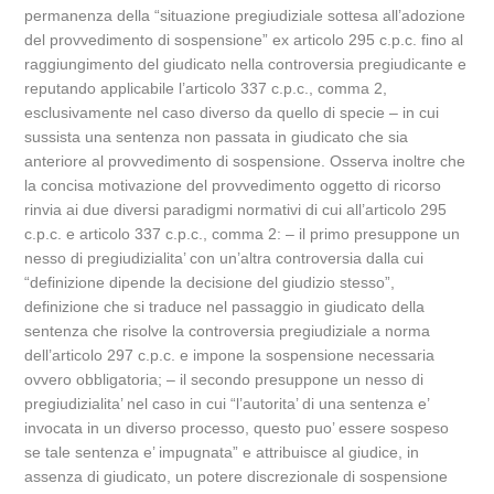
permanenza della “situazione pregiudiziale sottesa all’adozione
del provvedimento di sospensione” ex articolo 295 c.p.c. fino al
raggiungimento del giudicato nella controversia pregiudicante e
reputando applicabile l’articolo 337 c.p.c., comma 2,
esclusivamente nel caso diverso da quello di specie – in cui
sussista una sentenza non passata in giudicato che sia
anteriore al provvedimento di sospensione. Osserva inoltre che
la concisa motivazione del provvedimento oggetto di ricorso
rinvia ai due diversi paradigmi normativi di cui all’articolo 295
c.p.c. e articolo 337 c.p.c., comma 2: – il primo presuppone un
nesso di pregiudizialita’ con un’altra controversia dalla cui
“definizione dipende la decisione del giudizio stesso”,
definizione che si traduce nel passaggio in giudicato della
sentenza che risolve la controversia pregiudiziale a norma
dell’articolo 297 c.p.c. e impone la sospensione necessaria
ovvero obbligatoria; – il secondo presuppone un nesso di
pregiudizialita’ nel caso in cui “l’autorita’ di una sentenza e’
invocata in un diverso processo, questo puo’ essere sospeso
se tale sentenza e’ impugnata” e attribuisce al giudice, in
assenza di giudicato, un potere discrezionale di sospensione