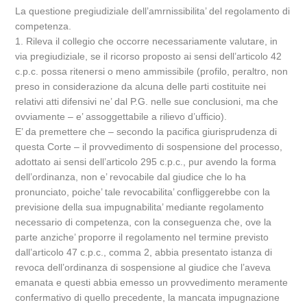
La questione pregiudiziale dell’amrnissibilita’ del regolamento di
competenza.
1. Rileva il collegio che occorre necessariamente valutare, in
via pregiudiziale, se il ricorso proposto ai sensi dell’articolo 42
c.p.c. possa ritenersi o meno ammissibile (profilo, peraltro, non
preso in considerazione da alcuna delle parti costituite nei
relativi atti difensivi ne’ dal P.G. nelle sue conclusioni, ma che
ovviamente – e’ assoggettabile a rilievo d’ufficio).
E’ da premettere che – secondo la pacifica giurisprudenza di
questa Corte – il provvedimento di sospensione del processo,
adottato ai sensi dell’articolo 295 c.p.c., pur avendo la forma
dell’ordinanza, non e’ revocabile dal giudice che lo ha
pronunciato, poiche’ tale revocabilita’ confliggerebbe con la
previsione della sua impugnabilita’ mediante regolamento
necessario di competenza, con la conseguenza che, ove la
parte anziche’ proporre il regolamento nel termine previsto
dall’articolo 47 c.p.c., comma 2, abbia presentato istanza di
revoca dell’ordinanza di sospensione al giudice che l’aveva
emanata e questi abbia emesso un provvedimento meramente
confermativo di quello precedente, la mancata impugnazione