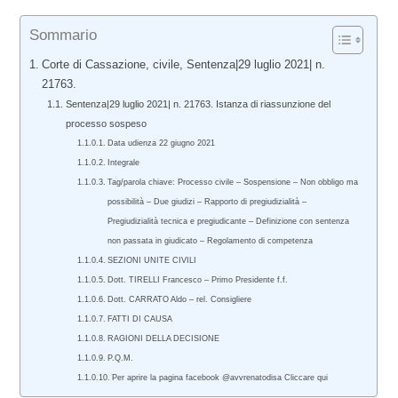
Sommario
Corte di Cassazione, civile, Sentenza|29 luglio 2021| n.
21763.
Sentenza|29 luglio 2021| n. 21763. Istanza di riassunzione del
processo sospeso
Data udienza 22 giugno 2021
Integrale
Tag/parola chiave: Processo civile – Sospensione – Non obbligo ma
possibilità – Due giudizi – Rapporto di pregiudizialità –
Pregiudizialità tecnica e pregiudicante – Definizione con sentenza
non passata in giudicato – Regolamento di competenza
SEZIONI UNITE CIVILI
Dott. TIRELLI Francesco – Primo Presidente f.f.
Dott. CARRATO Aldo – rel. Consigliere
FATTI DI CAUSA
RAGIONI DELLA DECISIONE
P.Q.M.
Per aprire la pagina facebook @avvrenatodisa Cliccare qui