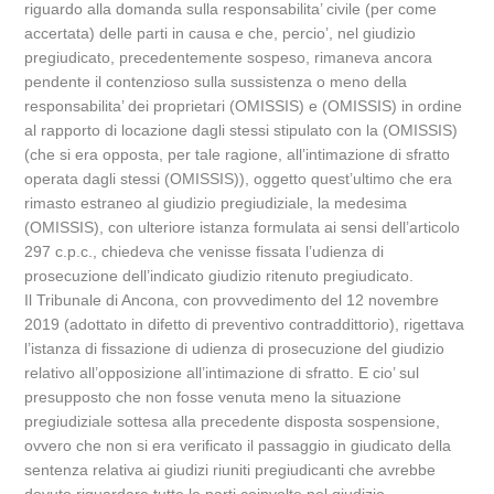
riguardo alla domanda sulla responsabilita’ civile (per come
accertata) delle parti in causa e che, percio’, nel giudizio
pregiudicato, precedentemente sospeso, rimaneva ancora
pendente il contenzioso sulla sussistenza o meno della
responsabilita’ dei proprietari (OMISSIS) e (OMISSIS) in ordine
al rapporto di locazione dagli stessi stipulato con la (OMISSIS)
(che si era opposta, per tale ragione, all’intimazione di sfratto
operata dagli stessi (OMISSIS)), oggetto quest’ultimo che era
rimasto estraneo al giudizio pregiudiziale, la medesima
(OMISSIS), con ulteriore istanza formulata ai sensi dell’articolo
297 c.p.c., chiedeva che venisse fissata l’udienza di
prosecuzione dell’indicato giudizio ritenuto pregiudicato.
Il Tribunale di Ancona, con provvedimento del 12 novembre
2019 (adottato in difetto di preventivo contraddittorio), rigettava
l’istanza di fissazione di udienza di prosecuzione del giudizio
relativo all’opposizione all’intimazione di sfratto. E cio’ sul
presupposto che non fosse venuta meno la situazione
pregiudiziale sottesa alla precedente disposta sospensione,
ovvero che non si era verificato il passaggio in giudicato della
sentenza relativa ai giudizi riuniti pregiudicanti che avrebbe