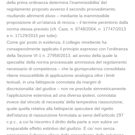
della prima ordinanza determina l’inammissibilita’ del
regolamento proposto avverso il secondo provvedimento,
risultando altrimenti eluso – mediante la inammissibile
proposizione di un’istanza di revoca – il termine perentorio dalla
norma stessa previsto (cfr. Cass. n. 8748/2004, n. 17747/2013
e n. 17129/2015 per tutte).
Come gia’ posto in evidenza, il collegio rimettente ha
consapevolmente applicato il principio espresso con l’ordinanza
della Sezione VI-1 n. 27958/2013, ad avviso della quale la
specialita’ della norma processuale ammissiva del regolamento
necessario di competenza – che la giurisprudenza consolidata
ritiene insuscettibile di applicazione analogica oltre i limiti
testuali, in una fattispecie connotata da margini di
discrezionalita’ del giudice – non ne preclude simmetricamente
l’applicazione estensiva ad una diversa ipotesi, connotata
invece dal vincolo di necessita’ della tempestiva riassunzione,
quale quella relativa alla fattispecie speculare del rigetto
dell’istanza di riassunzione formulata ai sensi dell’articolo 297
c.p.c., a cui fa riscontro il diritto della parte a non subire un
irreparabile effetto estintivo del giudizio. E cio’ non senza