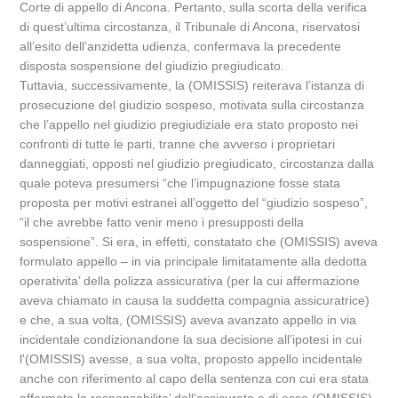
Corte di appello di Ancona. Pertanto, sulla scorta della verifica
di quest’ultima circostanza, il Tribunale di Ancona, riservatosi
all’esito dell’anzidetta udienza, confermava la precedente
disposta sospensione del giudizio pregiudicato.
Tuttavia, successivamente, la (OMISSIS) reiterava l’istanza di
prosecuzione del giudizio sospeso, motivata sulla circostanza
che l’appello nel giudizio pregiudiziale era stato proposto nei
confronti di tutte le parti, tranne che avverso i proprietari
danneggiati, opposti nel giudizio pregiudicato, circostanza dalla
quale poteva presumersi “che l’impugnazione fosse stata
proposta per motivi estranei all’oggetto del “giudizio sospeso”,
“il che avrebbe fatto venir meno i presupposti della
sospensione”. Si era, in effetti, constatato che (OMISSIS) aveva
formulato appello – in via principale limitatamente alla dedotta
operativita’ della polizza assicurativa (per la cui affermazione
aveva chiamato in causa la suddetta compagnia assicuratrice)
e che, a sua volta, (OMISSIS) aveva avanzato appello in via
incidentale condizionandone la sua decisione all’ipotesi in cui
l'(OMISSIS) avesse, a sua volta, proposto appello incidentale
anche con riferimento al capo della sentenza con cui era stata