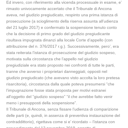
Ed invero, con riferimento alla vicenda processuale in esame, e’
rimasto univocamente accertato che il Tribunale di Ancona
aveva, nel giudizio pregiudicato, respinto una prima istanza di
prosecuzione (a scioglimento della riserva assunta all’udienza
del 21 luglio 2017) e confermato la sospensione tenuto conto
che la decisione di primo grado del giudizio pregiudicante
risultava impugnata dinanzi alla locale Corte d’appello (con
attribuzione del n. 376/2017 r.g.). Successivamente, pero’, era
stata reiterata l’istanza di prosecuzione del giudizio sospeso,
motivata sulla circostanza che l’appello nel giudizio
pregiudiziale era stato proposto nei confronti di tutte le parti,
tranne che avverso i proprietari danneggiati, opposti nel
giudizio pregiudicato (che avevano visto accolta la loro pretesa
risarcitoria), circostanza dalla quale poteva presumersi “che
l’impugnazione fosse stata proposta per motivi estranei
all’oggetto del “giudizio sospeso” “il che avrebbe fatto venir
meno i presupposti della sospensione”.
Il Tribunale di Ancona, senza fissare l’udienza di comparizione
delle parti (e, quindi, in assenza di preventiva instaurazione del
contraddittorio), rigettava come si e’ ricordato – l’istanza con