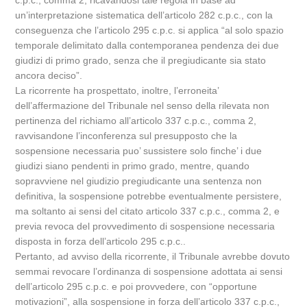
c.p.c., comma 2, ricavandosi tale regola in base ad
un’interpretazione sistematica dell’articolo 282 c.p.c., con la
conseguenza che l’articolo 295 c.p.c. si applica “al solo spazio
temporale delimitato dalla contemporanea pendenza dei due
giudizi di primo grado, senza che il pregiudicante sia stato
ancora deciso”.
La ricorrente ha prospettato, inoltre, l’erroneita’
dell’affermazione del Tribunale nel senso della rilevata non
pertinenza del richiamo all’articolo 337 c.p.c., comma 2,
ravvisandone l’inconferenza sul presupposto che la
sospensione necessaria puo’ sussistere solo finche’ i due
giudizi siano pendenti in primo grado, mentre, quando
sopravviene nel giudizio pregiudicante una sentenza non
definitiva, la sospensione potrebbe eventualmente persistere,
ma soltanto ai sensi del citato articolo 337 c.p.c., comma 2, e
previa revoca del provvedimento di sospensione necessaria
disposta in forza dell’articolo 295 c.p.c..
Pertanto, ad avviso della ricorrente, il Tribunale avrebbe dovuto
semmai revocare l’ordinanza di sospensione adottata ai sensi
dell’articolo 295 c.p.c. e poi provvedere, con “opportune
motivazioni”, alla sospensione in forza dell’articolo 337 c.p.c.,