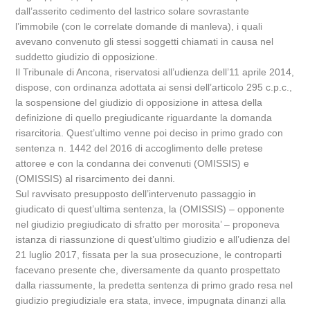
dall’asserito cedimento del lastrico solare sovrastante
l’immobile (con le correlate domande di manleva), i quali
avevano convenuto gli stessi soggetti chiamati in causa nel
suddetto giudizio di opposizione.
Il Tribunale di Ancona, riservatosi all’udienza dell’11 aprile 2014,
dispose, con ordinanza adottata ai sensi dell’articolo 295 c.p.c.,
la sospensione del giudizio di opposizione in attesa della
definizione di quello pregiudicante riguardante la domanda
risarcitoria. Quest’ultimo venne poi deciso in primo grado con
sentenza n. 1442 del 2016 di accoglimento delle pretese
attoree e con la condanna dei convenuti (OMISSIS) e
(OMISSIS) al risarcimento dei danni.
Sul ravvisato presupposto dell’intervenuto passaggio in
giudicato di quest’ultima sentenza, la (OMISSIS) – opponente
nel giudizio pregiudicato di sfratto per morosita’ – proponeva
istanza di riassunzione di quest’ultimo giudizio e all’udienza del
21 luglio 2017, fissata per la sua prosecuzione, le controparti
facevano presente che, diversamente da quanto prospettato
dalla riassumente, la predetta sentenza di primo grado resa nel
giudizio pregiudiziale era stata, invece, impugnata dinanzi alla