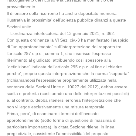
l’accoglimento del ricorso e la cassazione con rinvio del
provvedimento.
Il difensore della ricorrente ha anche depositato memoria
illustrativa in prossimita’ dell’udienza pubblica dinanzi a queste
Sezioni unite.
– L’ordinanza interlocutoria del 13 gennaio 2021, n. 362.
Con questa ordinanza la VI Sez. civ.-3 ha manifestato l’auspicio
di “un approfondimento” sull’interpretazione del rapporto tra
l’articolo 297 c.p.c., comma 1, che inserisce l’espresso
riferimento al giudicato, attribuendo cosi’ spessore alla
“definizione” indicata dall’articolo 295 c.p.c. al fine di chiarire
perche’, proprio questa interpretazione che la norma “sopporta”
(richiamandosi l’espressione propriamente utilizzata nella
sentenza delle Sezioni Unite n. 10027 del 2012), debba essere
scelta e preferita (costituendo una delle interpretazioni possibili)
e, al contrario, debba ritenersi erronea l’interpretazione che
non vi legge esclusivamente una misura temporale.
Prima, pero’, di esaminare i termini dell’invocato
approfondimento (sotto forma di questione di massima di
particolare importanza), la citata Sezione ritiene, in linea
pregiudiziale, sussistente l’ammissibilita’ del proposto