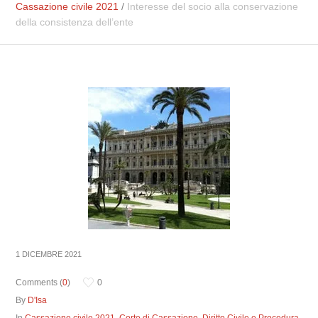
Cassazione civile 2021
/
Interesse del socio alla conservazione
della consistenza dell’ente
1 DICEMBRE 2021
Comments (
0
)
0
By
D'Isa