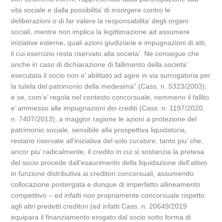
vita sociale e dalla possibilita’ di insorgere contro le
deliberazioni o di far valere la responsabilita’ degli organi
sociali, mentre non implica la legittimazione ad assumere
iniziative esterne, quali azioni giudiziarie e impugnazioni di atti,
il cui esercizio resta riservato alla societa’. Ne consegue che
anche in caso di dichiarazione di fallimento della societa’
esecutata il socio non e’ abilitato ad agire in via surrogatoria per
la tutela del patrimonio della medesima” (Cass. n. 5323/2003);
e se, com’e’ regola nel contesto concorsuale, nemmeno il fallito
e’ ammesso alle impugnazioni dei crediti (Cass. n. 1197/2020,
n. 7407/2013), a maggior ragione le azioni a protezione del
patrimonio sociale, sensibile alla prospettiva liquidatoria,
restano riservate all’iniziativa del solo curatore; tanto piu’ che,
ancor piu’ radicalmente, il credito in cui si sostanzia la pretesa
del socio procede dall’esaurimento della liquidazione dell’attivo
in funzione distributiva ai creditori concorsuali, assumendo
collocazione postergata e dunque di imperfetto allineamento
competitivo – ed infatti non propriamente concorsuale rispetto
agli altri predetti creditori (ed infatti Cass. n. 20649/2019
equipara il finanziamento erogato dal socio sotto forma di