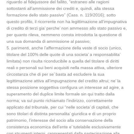
riguardo al fidejussore del fallito, “estraneo alle ragioni
sottostanti all’ammissione dei crediti e, quindi, alla stessa
formazione dello stato passivo” (Cass. n. 119/2016); sotto
questo profilo, il ricorrente non ha legittimazione all’impugnativa
di credito di terzi gia’ perche’ non ammesso allo stato passivo e,
per quanto rileva, nemmeno consta introdotta la questione di
una sua domanda di ammissione al passivo;
5. parimenti, anche l’affermazione della veste di socio (unico,
titolare del 100% delle quote di una societa’ a responsabilita’
limitata) non risulta riconducibile a quella del titolare di diritti
reali o personali sui beni acquisiti nella massa attiva, ulteriore
circostanza che di per se’ basta ad escludere la sua
legittimazione attiva all’impugnazione del credito altrui; ne’ la
stessa posizione soggettiva configura un interesse ad agire, a
superamento del duplice limite formale sin qui tratto dalla
norma; va sul punto richiamato l’indirizzo, correttamente
applicato dal tribunale, per cui “nelle societa’ di capitali, che
sono titolari di distinta personalita’ giuridica e di un proprio
patrimonio, l’interesse del socio alla conservazione della
consistenza economica dell’ente e’ tutelabile esclusivamente
con strumenti interni, rappresentati dalla partecipazione alla