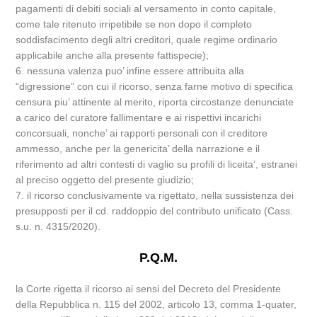
pagamenti di debiti sociali al versamento in conto capitale,
come tale ritenuto irripetibile se non dopo il completo
soddisfacimento degli altri creditori, quale regime ordinario
applicabile anche alla presente fattispecie);
6. nessuna valenza puo’ infine essere attribuita alla
“digressione” con cui il ricorso, senza farne motivo di specifica
censura piu’ attinente al merito, riporta circostanze denunciate
a carico del curatore fallimentare e ai rispettivi incarichi
concorsuali, nonche’ ai rapporti personali con il creditore
ammesso, anche per la genericita’ della narrazione e il
riferimento ad altri contesti di vaglio su profili di liceita’, estranei
al preciso oggetto del presente giudizio;
7. il ricorso conclusivamente va rigettato, nella sussistenza dei
presupposti per il cd. raddoppio del contributo unificato (Cass.
s.u. n. 4315/2020).
P.Q.M.
la Corte rigetta il ricorso ai sensi del Decreto del Presidente
della Repubblica n. 115 del 2002, articolo 13, comma 1-quater,