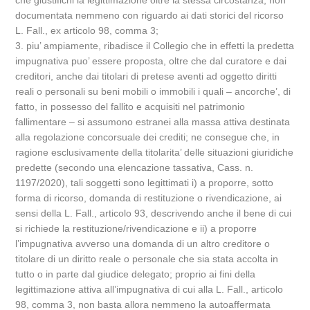
che giustifichi la legittimazione oltre la stessa circostanza, non
documentata nemmeno con riguardo ai dati storici del ricorso
L. Fall., ex articolo 98, comma 3;
3. piu’ ampiamente, ribadisce il Collegio che in effetti la predetta
impugnativa puo’ essere proposta, oltre che dal curatore e dai
creditori, anche dai titolari di pretese aventi ad oggetto diritti
reali o personali su beni mobili o immobili i quali – ancorche’, di
fatto, in possesso del fallito e acquisiti nel patrimonio
fallimentare – si assumono estranei alla massa attiva destinata
alla regolazione concorsuale dei crediti; ne consegue che, in
ragione esclusivamente della titolarita’ delle situazioni giuridiche
predette (secondo una elencazione tassativa, Cass. n.
1197/2020), tali soggetti sono legittimati i) a proporre, sotto
forma di ricorso, domanda di restituzione o rivendicazione, ai
sensi della L. Fall., articolo 93, descrivendo anche il bene di cui
si richiede la restituzione/rivendicazione e ii) a proporre
l’impugnativa avverso una domanda di un altro creditore o
titolare di un diritto reale o personale che sia stata accolta in
tutto o in parte dal giudice delegato; proprio ai fini della
legittimazione attiva all’impugnativa di cui alla L. Fall., articolo
98, comma 3, non basta allora nemmeno la autoaffermata