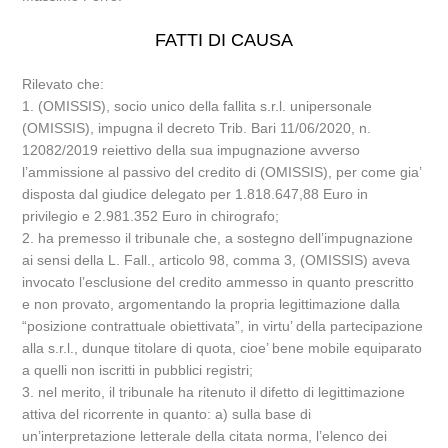
FATTI DI CAUSA
Rilevato che:
1. (OMISSIS), socio unico della fallita s.r.l. unipersonale
(OMISSIS), impugna il decreto Trib. Bari 11/06/2020, n.
12082/2019 reiettivo della sua impugnazione avverso
l’ammissione al passivo del credito di (OMISSIS), per come gia’
disposta dal giudice delegato per 1.818.647,88 Euro in
privilegio e 2.981.352 Euro in chirografo;
2. ha premesso il tribunale che, a sostegno dell’impugnazione
ai sensi della L. Fall., articolo 98, comma 3, (OMISSIS) aveva
invocato l’esclusione del credito ammesso in quanto prescritto
e non provato, argomentando la propria legittimazione dalla
“posizione contrattuale obiettivata”, in virtu’ della partecipazione
alla s.r.l., dunque titolare di quota, cioe’ bene mobile equiparato
a quelli non iscritti in pubblici registri;
3. nel merito, il tribunale ha ritenuto il difetto di legittimazione
attiva del ricorrente in quanto: a) sulla base di
un’interpretazione letterale della citata norma, l’elenco dei