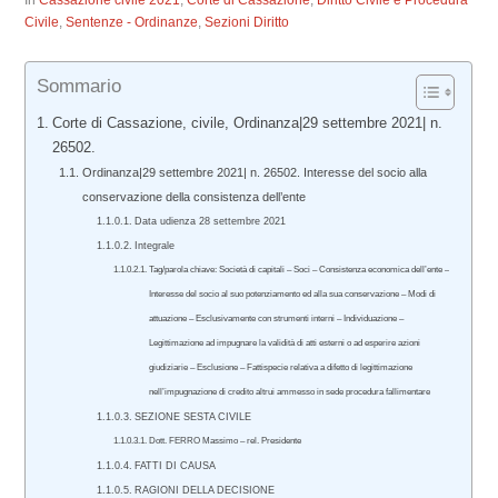
In
Cassazione civile 2021
,
Corte di Cassazione
,
Diritto Civile e Procedura
Civile
,
Sentenze - Ordinanze
,
Sezioni Diritto
Sommario
Corte di Cassazione, civile, Ordinanza|29 settembre 2021| n.
26502.
Ordinanza|29 settembre 2021| n. 26502. Interesse del socio alla
conservazione della consistenza dell’ente
Data udienza 28 settembre 2021
Integrale
Tag/parola chiave: Società di capitali – Soci – Consistenza economica dell’ente –
Interesse del socio al suo potenziamento ed alla sua conservazione – Modi di
attuazione – Esclusivamente con strumenti interni – Individuazione –
Legittimazione ad impugnare la validità di atti esterni o ad esperire azioni
giudiziarie – Esclusione – Fattispecie relativa a difetto di legittimazione
nell’impugnazione di credito altrui ammesso in sede procedura fallimentare
SEZIONE SESTA CIVILE
Dott. FERRO Massimo – rel. Presidente
FATTI DI CAUSA
RAGIONI DELLA DECISIONE