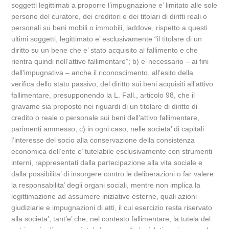
soggetti legittimati a proporre l’impugnazione e’ limitato alle sole
persone del curatore, dei creditori e dei titolari di diritti reali o
personali su beni mobili o immobili, laddove, rispetto a questi
ultimi soggetti, legittimato e’ esclusivamente “il titolare di un
diritto su un bene che e’ stato acquisito al fallimento e che
rientra quindi nell’attivo fallimentare”; b) e’ necessario – ai fini
dell’impugnativa – anche il riconoscimento, all’esito della
verifica dello stato passivo, del diritto sui beni acquisiti all’attivo
fallimentare, presupponendo la L. Fall., articolo 98, che il
gravame sia proposto nei riguardi di un titolare di diritto di
credito o reale o personale sui beni dell’attivo fallimentare,
parimenti ammesso; c) in ogni caso, nelle societa’ di capitali
l’interesse del socio alla conservazione della consistenza
economica dell’ente e’ tutelabile esclusivamente con strumenti
interni, rappresentati dalla partecipazione alla vita sociale e
dalla possibilita’ di insorgere contro le deliberazioni o far valere
la responsabilita’ degli organi sociali, mentre non implica la
legittimazione ad assumere iniziative esterne, quali azioni
giudiziarie e impugnazioni di atti, il cui esercizio resta riservato
alla societa’, tant’e’ che, nel contesto fallimentare, la tutela del