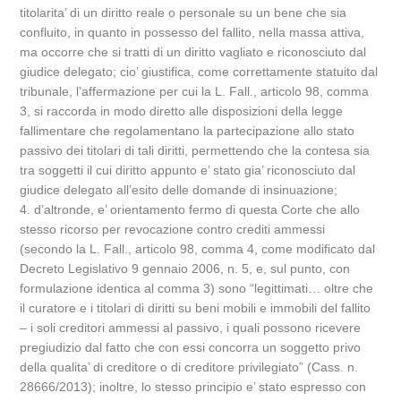
titolarita’ di un diritto reale o personale su un bene che sia
confluito, in quanto in possesso del fallito, nella massa attiva,
ma occorre che si tratti di un diritto vagliato e riconosciuto dal
giudice delegato; cio’ giustifica, come correttamente statuito dal
tribunale, l’affermazione per cui la L. Fall., articolo 98, comma
3, si raccorda in modo diretto alle disposizioni della legge
fallimentare che regolamentano la partecipazione allo stato
passivo dei titolari di tali diritti, permettendo che la contesa sia
tra soggetti il cui diritto appunto e’ stato gia’ riconosciuto dal
giudice delegato all’esito delle domande di insinuazione;
4. d’altronde, e’ orientamento fermo di questa Corte che allo
stesso ricorso per revocazione contro crediti ammessi
(secondo la L. Fall., articolo 98, comma 4, come modificato dal
Decreto Legislativo 9 gennaio 2006, n. 5, e, sul punto, con
formulazione identica al comma 3) sono “legittimati… oltre che
il curatore e i titolari di diritti su beni mobili e immobili del fallito
– i soli creditori ammessi al passivo, i quali possono ricevere
pregiudizio dal fatto che con essi concorra un soggetto privo
della qualita’ di creditore o di creditore privilegiato” (Cass. n.
28666/2013); inoltre, lo stesso principio e’ stato espresso con