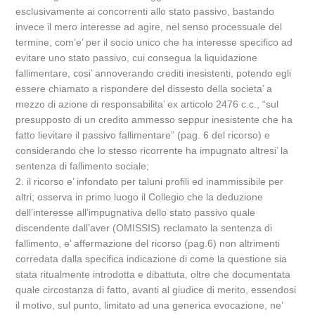
esclusivamente ai concorrenti allo stato passivo, bastando
invece il mero interesse ad agire, nel senso processuale del
termine, com’e’ per il socio unico che ha interesse specifico ad
evitare uno stato passivo, cui consegua la liquidazione
fallimentare, cosi’ annoverando crediti inesistenti, potendo egli
essere chiamato a rispondere del dissesto della societa’ a
mezzo di azione di responsabilita’ ex articolo 2476 c.c., “sul
presupposto di un credito ammesso seppur inesistente che ha
fatto lievitare il passivo fallimentare” (pag. 6 del ricorso) e
considerando che lo stesso ricorrente ha impugnato altresi’ la
sentenza di fallimento sociale;
2. il ricorso e’ infondato per taluni profili ed inammissibile per
altri; osserva in primo luogo il Collegio che la deduzione
dell’interesse all’impugnativa dello stato passivo quale
discendente dall’aver (OMISSIS) reclamato la sentenza di
fallimento, e’ affermazione del ricorso (pag.6) non altrimenti
corredata dalla specifica indicazione di come la questione sia
stata ritualmente introdotta e dibattuta, oltre che documentata
quale circostanza di fatto, avanti al giudice di merito, essendosi
il motivo, sul punto, limitato ad una generica evocazione, ne’