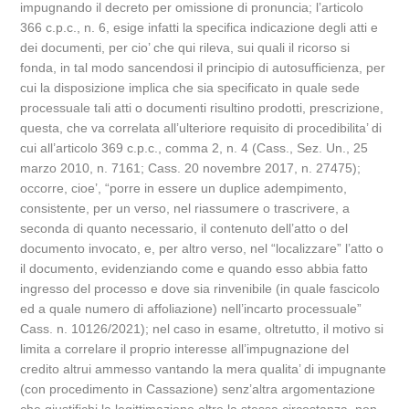
impugnando il decreto per omissione di pronuncia; l’articolo
366 c.p.c., n. 6, esige infatti la specifica indicazione degli atti e
dei documenti, per cio’ che qui rileva, sui quali il ricorso si
fonda, in tal modo sancendosi il principio di autosufficienza, per
cui la disposizione implica che sia specificato in quale sede
processuale tali atti o documenti risultino prodotti, prescrizione,
questa, che va correlata all’ulteriore requisito di procedibilita’ di
cui all’articolo 369 c.p.c., comma 2, n. 4 (Cass., Sez. Un., 25
marzo 2010, n. 7161; Cass. 20 novembre 2017, n. 27475);
occorre, cioe’, “porre in essere un duplice adempimento,
consistente, per un verso, nel riassumere o trascrivere, a
seconda di quanto necessario, il contenuto dell’atto o del
documento invocato, e, per altro verso, nel “localizzare” l’atto o
il documento, evidenziando come e quando esso abbia fatto
ingresso del processo e dove sia rinvenibile (in quale fascicolo
ed a quale numero di affoliazione) nell’incarto processuale”
Cass. n. 10126/2021); nel caso in esame, oltretutto, il motivo si
limita a correlare il proprio interesse all’impugnazione del
credito altrui ammesso vantando la mera qualita’ di impugnante
(con procedimento in Cassazione) senz’altra argomentazione