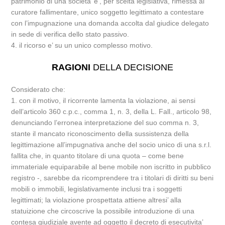
patrimonio di una societa’ e’, per scelta legislativa, rimessa al
curatore fallimentare, unico soggetto legittimato a contestare
con l’impugnazione una domanda accolta dal giudice delegato
in sede di verifica dello stato passivo.
4. il ricorso e’ su un unico complesso motivo.
RAGIONI
DELLA DECISIONE
Considerato che:
1. con il motivo, il ricorrente lamenta la violazione, ai sensi
dell’articolo 360 c.p.c., comma 1, n. 3, della L. Fall., articolo 98,
denunciando l’erronea interpretazione del suo comma n. 3,
stante il mancato riconoscimento della sussistenza della
legittimazione all’impugnativa anche del socio unico di una s.r.l.
fallita che, in quanto titolare di una quota – come bene
immateriale equiparabile al bene mobile non iscritto in pubblico
registro -, sarebbe da ricomprendere tra i titolari di diritti su beni
mobili o immobili, legislativamente inclusi tra i soggetti
legittimati; la violazione prospettata attiene altresi’ alla
statuizione che circoscrive la possibile introduzione di una
contesa giudiziale avente ad oggetto il decreto di esecutivita’