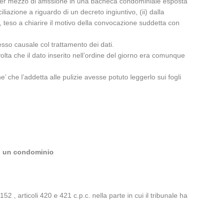
e, per mezzo di affissione in una bacheca condominiale esposta
liazione a riguardo di un decreto ingiuntivo, (ii) dalla
, teso a chiarire il motivo della convocazione suddetta con
esso causale col trattamento dei dati.
volta che il dato inserito nell’ordine del giorno era comunque
’ che l’addetta alle pulizie avesse potuto leggerlo sui fogli
 di un condominio
52 , articoli 420 e 421 c.p.c. nella parte in cui il tribunale ha