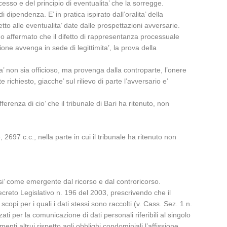
cesso e del principio di eventualita’ che la sorregge.
i dipendenza. E’ in pratica ispirato dall’oralita’ della
etto alle eventualita’ date dalle prospettazioni avversarie.
nno affermato che il difetto di rappresentanza processuale
one avvenga in sede di legittimita’, la prova della
mita’ non sia officioso, ma provenga dalla controparte, l’onere
hiesto, giacche’ sul rilievo di parte l’avversario e’
ferenza di cio’ che il tribunale di Bari ha ritenuto, non
2697 c.c., nella parte in cui il tribunale ha ritenuto non
si’ come emergente dal ricorso e dal controricorso.
Decreto Legislativo n. 196 del 2003, prescrivendo che il
copi per i quali i dati stessi sono raccolti (v. Cass. Sez. 1 n.
ti per la comunicazione di dati personali riferibili al singolo
ti altrui rispetto agli obblighi condominiali l’affissione