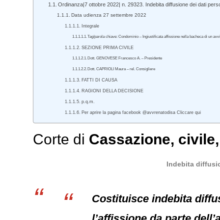
Ordinanza|7 ottobre 2022| n. 29323. Indebita diffusione dei dati pers
Data udienza 27 settembre 2022
Integrale
Tag/parola chiave: Condominio – Ingiustificata affissione nella bacheca di un avv
SEZIONE PRIMA CIVILE
Dott. GENOVESE Francesco A. – Presidente
Dott. CAPRIOLI Maura – rel. Consigliere
FATTI DI CAUSA
RAGIONI DELLA DECISIONE
p.q.m.
Per aprire la pagina facebook @avvrenatodisa Cliccare qui
Corte di
Cassazione
,
civile
Indebita diffusi
Costituisce indebita diffus
l’affissione da parte dell