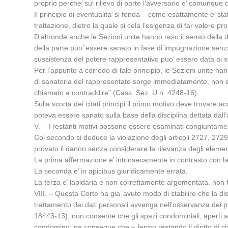
proprio perche’ sul rilievo di parte l’avversario e’ comunque 
Il principio di eventualita’ si fonda – come esattamente e’ stato
trattazione, dietro la quale si cela l’esigenza di far valere p
D’altronde anche le Sezioni unite hanno reso il senso della di
della parte puo’ essere sanato in fase di impugnazione senza c
sussistenza del potere rappresentativo puo’ essere data ai se
Per l’appunto a corredo di tale principio, le Sezioni unite hann
di sanatoria del rappresentato sorge immediatamente, non ess
chiamato a contraddire” (Cass. Sez. U n. 4248-16).
Sulla scorta dei citati principi il primo motivo deve trovare ac
poteva essere sanato sulla base della disciplina dettata dall’
V. – I restanti motivi possono essere esaminati congiuntame
Col secondo si deduce la violazione degli articoli 2727, 2729 
provato il danno senza considerare la rilevanza degli element
La prima affermazione e’ intrinsecamente in contrasto con l
La seconda e’ in apicibus giuridicamente errata.
La terza e’ lapidaria e non correttamente argomentata, non fo
VIII. – Questa Corte ha gia’ avuto modo di stabilire che la dis
trattamento dei dati personali avvenga nell’osservanza dei prin
18443-13), non consente che gli spazi condominiali, aperti all
condomino; ne consegue che – fermo restando il diritto di cia