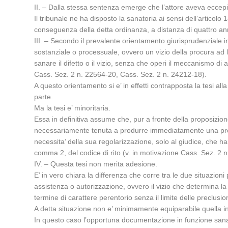
II. – Dalla stessa sentenza emerge che l’attore aveva eccepito
Il tribunale ne ha disposto la sanatoria ai sensi dell’articol
conseguenza della detta ordinanza, a distanza di quattro ann
III. – Secondo il prevalente orientamento giurisprudenziale 
sostanziale o processuale, ovvero un vizio della procura ad 
sanare il difetto o il vizio, senza che operi il meccanismo di a
Cass. Sez. 2 n. 22564-20, Cass. Sez. 2 n. 24212-18).
A questo orientamento si e’ in effetti contrapposta la tesi all
parte.
Ma la tesi e’ minoritaria.
Essa in definitiva assume che, pur a fronte della proposizione 
necessariamente tenuta a produrre immediatamente una procura c
necessita’ della sua regolarizzazione, solo al giudice, che ha 
comma 2, del codice di rito (v. in motivazione Cass. Sez. 2 
IV. – Questa tesi non merita adesione.
E’ in vero chiara la differenza che corre tra le due situazioni 
assistenza o autorizzazione, ovvero il vizio che determina la 
termine di carattere perentorio senza il limite delle preclus
A detta situazione non e’ minimamente equiparabile quella in 
In questo caso l’opportuna documentazione in funzione sana