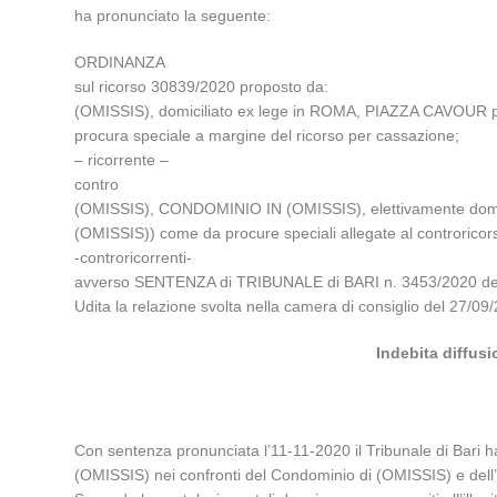
ha pronunciato la seguente:
ORDINANZA
sul ricorso 30839/2020 proposto da:
(OMISSIS), domiciliato ex lege in ROMA, PIAZZA CAVOUR p
procura speciale a margine del ricorso per cassazione;
– ricorrente –
contro
(OMISSIS), CONDOMINIO IN (OMISSIS), elettivamente domicili
(OMISSIS)) come da procure speciali allegate al controricor
-controricorrenti-
avverso SENTENZA di TRIBUNALE di BARI n. 3453/2020 depo
Udita la relazione svolta nella camera di consiglio del 2
Indebita diffusi
Con sentenza pronunciata l’11-11-2020 il Tribunale di Bari h
(OMISSIS) nei confronti del Condominio di (OMISSIS) e del