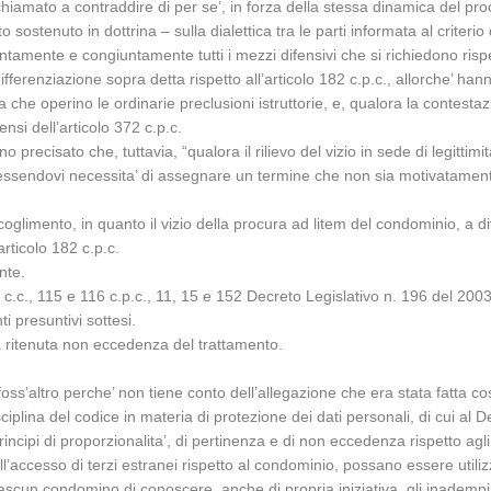
chiamato a contraddire di per se’, in forza della stessa dinamica del pro
 sostenuto in dottrina – sulla dialettica tra le parti informata al criterio d
rontamente e congiuntamente tutti i mezzi difensivi che si richiedono risp
fferenziazione sopra detta rispetto all’articolo 182 c.p.c., allorche’ ha
he operino le ordinarie preclusioni istruttorie, e, qualora la contestazi
nsi dell’articolo 372 c.p.c.
o precisato che, tuttavia, “qualora il rilievo del vizio in sede di legitti
endovi necessita’ di assegnare un termine che non sia motivatamente ric
coglimento, in quanto il vizio della procura ad litem del condominio, a dif
articolo 182 c.p.c.
nte.
c.c., 115 e 116 c.p.c., 11, 15 e 152 Decreto Legislativo n. 196 del 2003, 
i presuntivi sottesi.
a ritenuta non eccedenza del trattamento.
ss’altro perche’ non tiene conto dell’allegazione che era stata fatta co
ciplina del codice in materia di protezione dei dati personali, di cui al 
cipi di proporzionalita’, di pertinenza e di non eccedenza rispetto agli s
’accesso di terzi estranei rispetto al condominio, possano essere utilizza
scun condomino di conoscere, anche di propria iniziativa, gli inadempimen