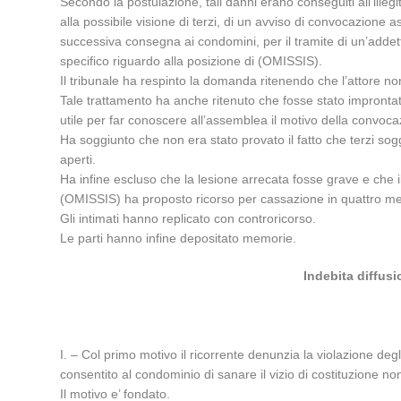
Secondo la postulazione, tali danni erano conseguiti all’ille
alla possibile visione di terzi, di un avviso di convocazione a
successiva consegna ai condomini, per il tramite di un’addett
specifico riguardo alla posizione di (OMISSIS).
Il tribunale ha respinto la domanda ritenendo che l’attore no
Tale trattamento ha anche ritenuto che fosse stato improntato 
utile per far conoscere all’assemblea il motivo della convoca
Ha soggiunto che non era stato provato il fatto che terzi sogg
aperti.
Ha infine escluso che la lesione arrecata fosse grave e che 
(OMISSIS) ha proposto ricorso per cassazione in quattro me
Gli intimati hanno replicato con controricorso.
Le parti hanno infine depositato memorie.
Indebita diffusi
I. – Col primo motivo il ricorrente denunzia la violazione degli
consentito al condominio di sanare il vizio di costituzione 
Il motivo e’ fondato.