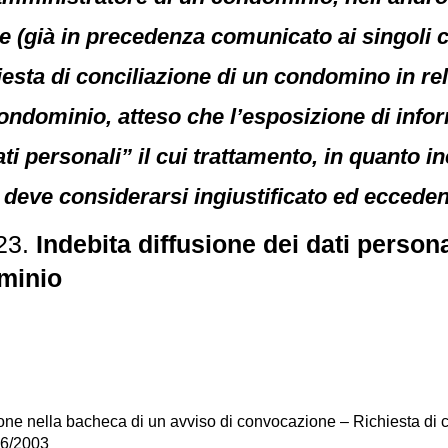
e (già in precedenza comunicato ai singoli 
iesta di conciliazione di un condomino in re
condominio, atteso che l’esposizione di info
ati personali” il cui trattamento, in quanto i
deve considerarsi ingiustificato ed eccedente
323.
Indebita diffusione dei dati persona
ominio
one nella bacheca di un avviso di convocazione – Richiesta di co
96/2003