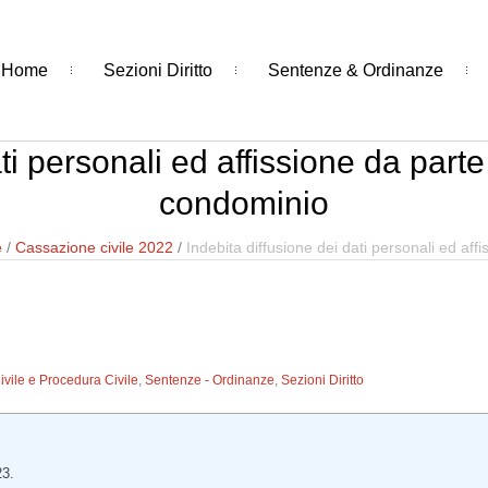
Home
Sezioni Diritto
Sentenze & Ordinanze
ti personali ed affissione da part
condominio
e
/
Cassazione civile 2022
/
Indebita diffusione dei dati personali ed af
Civile e Procedura Civile
,
Sentenze - Ordinanze
,
Sezioni Diritto
23.