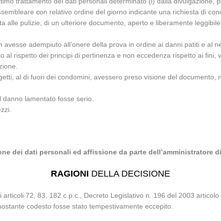
gittimo trattamento dei dati personali determinato (i) dalla divulgazion
ssembleare con relativo ordine del giorno indicante una richiesta di conci
a alle pulizie, di un ulteriore documento, aperto e liberamente leggibile
n avesse adempiuto all’onere della prova in ordine ai danni patiti e al n
al rispetto dei principi di pertinenza e non eccedenza rispetto ai fini, 
zione.
etti, al di fuori dei condomini, avessero preso visione del documento, ne
il danno lamentato fosse serio.
zzi.
one dei dati personali ed affissione da parte dell’amministratore
RAGIONI
DELLA DECISIONE
 articoli 72, 83, 182 c.p.c., Decreto Legislativo n. 196 del 2003 articolo 1
nonostante codesto fosse stato tempestivamente eccepito.