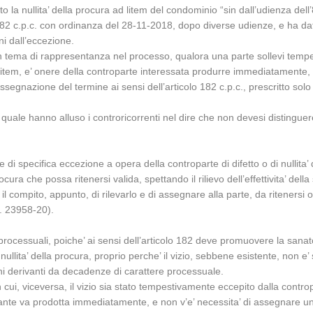
 la nullita’ della procura ad litem del condominio “sin dall’udienza dell
o 182 c.p.c. con ordinanza del 28-11-2018, dopo diverse udienze, e ha dat
i dall’eccezione.
in tema di rappresentanza nel processo, qualora una parte sollevi tempe
litem, e’ onere della controparte interessata produrre immediatamente,
ssegnazione del termine ai sensi dell’articolo 182 c.p.c., prescritto solo 
a quale hanno alluso i controricorrenti nel dire che non devesi distinguere
di specifica eccezione a opera della controparte di difetto o di nullita’ 
he possa ritenersi valida, spettando il rilievo dell’effettivita’ della s
il compito, appunto, di rilevarlo e di assegnare alla parte, da ritenersi o
n. 23958-20).
processuali, poiche’ ai sensi dell’articolo 182 deve promuovere la sanatori
nullita’ della procura, proprio perche’ il vizio, sebbene esistente, non 
ioni derivanti da decadenze di carattere processuale.
cui, viceversa, il vizio sia stato tempestivamente eccepito dalla contro
nte va prodotta immediatamente, e non v’e’ necessita’ di assegnare un