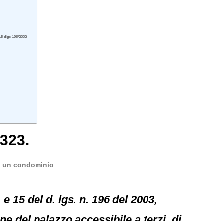
 15 dlgs 196/2003
9323.
 di un condominio
 e 15 del d. lgs. n. 196 del 2003,
e del palazzo accessibile a terzi, di