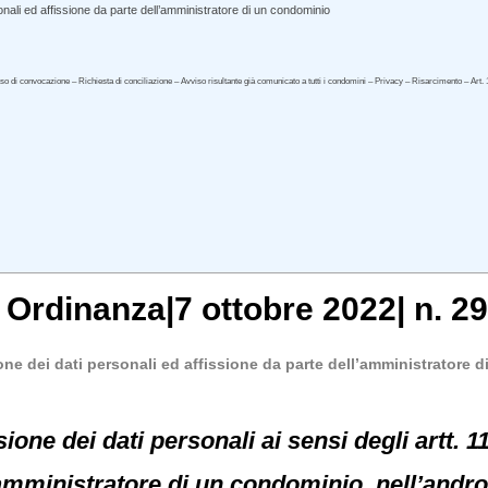
onali ed affissione da parte dell’amministratore di un condominio
iso di convocazione – Richiesta di conciliazione – Avviso risultante già comunicato a tutti i condomini – Privacy – Risarcimento – Art.
, Ordinanza|7 ottobre 2022| n. 2
one dei dati personali ed affissione da parte dell’amministratore
ione dei dati personali ai sensi degli artt. 11
’amministratore di un condominio, nell’andron