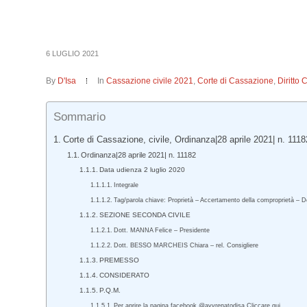
6 LUGLIO 2021
By
D'Isa
In
Cassazione civile 2021
,
Corte di Cassazione
,
Diritto 
Sommario
Corte di Cassazione, civile, Ordinanza|28 aprile 2021| n. 1118
Ordinanza|28 aprile 2021| n. 11182
Data udienza 2 luglio 2020
Integrale
Tag/parola chiave: Proprietà – Accertamento della comproprietà – Do
SEZIONE SECONDA CIVILE
Dott. MANNA Felice – Presidente
Dott. BESSO MARCHEIS Chiara – rel. Consigliere
PREMESSO
CONSIDERATO
P.Q.M.
Per aprire la pagina facebook @avvrenatodisa Cliccare qui