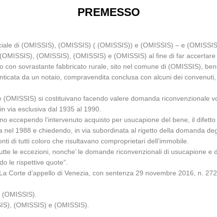
PREMESSO
eciale di (OMISSIS), (OMISSIS) ( (OMISSIS)) e (OMISSIS) – e (OMISSIS
MISSIS), (OMISSIS), (OMISSIS) e (OMISSIS) al fine di far accertare c
lo con sovrastante fabbricato rurale, sito nel comune di (OMISSIS), ben
ticata da un notaio, compravendita conclusa con alcuni dei convenuti, c
OMISSIS) si costituivano facendo valere domanda riconvenzionale vol
in via esclusiva dal 1935 al 1990.
no eccependo l’intervenuto acquisto per usucapione del bene, il difetto di
ta nel 1988 e chiedendo, in via subordinata al rigetto della domanda degl
onti di tutti coloro che risultavano comproprietari dell’immobile.
tutte le eccezioni, nonche’ le domande riconvenzionali di usucapione e d
do le rispettive quote”.
 Corte d’appello di Venezia, con sentenza 29 novembre 2016, n. 2720, 
e (OMISSIS).
SIS), (OMISSIS) e (OMISSIS).