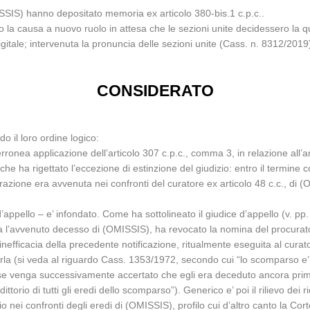
ISSIS) hanno depositato memoria ex articolo 380-bis.1 c.p.c..
a causa a nuovo ruolo in attesa che le sezioni unite decidessero la qu
gitale; intervenuta la pronuncia delle sezioni unite (Cass. n. 8312/201
CONSIDERATO
do il loro ordine logico:
erronea applicazione dell’articolo 307 c.p.c., comma 3, in relazione all’
 ha rigettato l’eccezione di estinzione del giudizio: entro il termine co
tegrazione era avvenuta nei confronti del curatore ex articolo 48 c.c., d
d’appello – e’ infondato. Come ha sottolineato il giudice d’appello (v. p
 l’avvenuto decesso di (OMISSIS), ha revocato la nomina del procurator
’inefficacia della precedente notificazione, ritualmente eseguita al cur
everla (si veda al riguardo Cass. 1353/1972, secondo cui “lo scomparso e’
e venga successivamente accertato che egli era deceduto ancora prima d
rio di tutti gli eredi dello scomparso”). Generico e’ poi il rilievo dei ri
 nei confronti degli eredi di (OMISSIS), profilo cui d’altro canto la Co