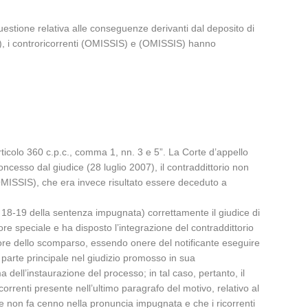
estione relativa alle conseguenze derivanti dal deposito di
9), i controricorrenti (OMISSIS) e (OMISSIS) hanno
articolo 360 c.p.c., comma 1, nn. 3 e 5”. La Corte d’appello
ncesso dal giudice (28 luglio 2007), il contraddittorio non
i (OMISSIS), che era invece risultato essere deceduto a
p. 18-19 della sentenza impugnata) correttamente il giudice di
e speciale e ha disposto l’integrazione del contraddittorio
atore dello scomparso, essendo onere del notificante eseguire
 parte principale nel giudizio promosso in sua
ell’instaurazione del processo; in tal caso, pertanto, il
correnti presente nell’ultimo paragrafo del motivo, relativo al
rte non fa cenno nella pronuncia impugnata e che i ricorrenti