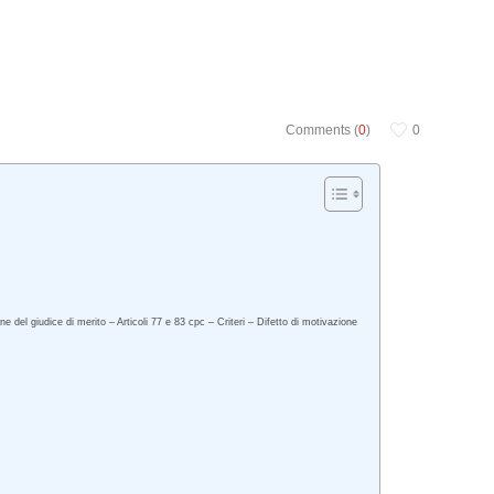
Comments (
0
)
0
del giudice di merito – Articoli 77 e 83 cpc – Criteri – Difetto di motivazione