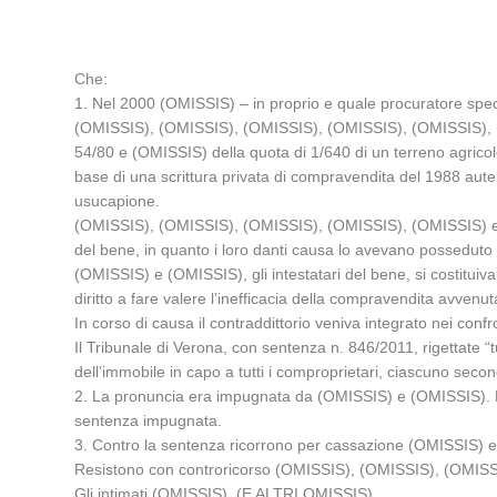
Che:
1. Nel 2000 (OMISSIS) – in proprio e quale procuratore sp
(OMISSIS), (OMISSIS), (OMISSIS), (OMISSIS), (OMISSIS), (O
54/80 e (OMISSIS) della quota di 1/640 di un terreno agrico
base di una scrittura privata di compravendita del 1988 auten
usucapione.
(OMISSIS), (OMISSIS), (OMISSIS), (OMISSIS), (OMISSIS) e (
del bene, in quanto i loro danti causa lo avevano posseduto 
(OMISSIS) e (OMISSIS), gli intestatari del bene, si costituiva
diritto a fare valere l’inefficacia della compravendita avvenu
In corso di causa il contraddittorio veniva integrato nei confr
Il Tribunale di Verona, con sentenza n. 846/2011, rigettate “
dell’immobile in capo a tutti i comproprietari, ciascuno secon
2. La pronuncia era impugnata da (OMISSIS) e (OMISSIS). La
sentenza impugnata.
3. Contro la sentenza ricorrono per cassazione (OMISSIS) 
Resistono con controricorso (OMISSIS), (OMISSIS), (OMIS
Gli intimati (OMISSIS), (E ALTRI OMISSIS)