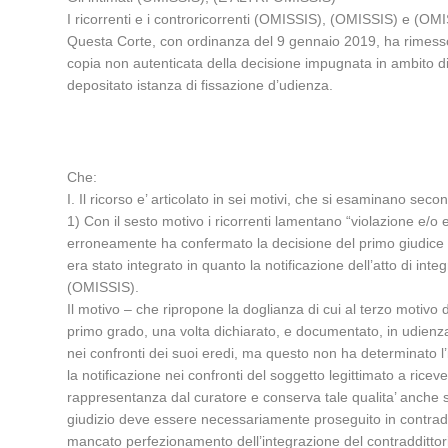
I ricorrenti e i controricorrenti (OMISSIS), (OMISSIS) e (OM
Questa Corte, con ordinanza del 9 gennaio 2019, ha rimesso l
copia non autenticata della decisione impugnata in ambito di
depositato istanza di fissazione d’udienza.
Che:
I. Il ricorso e’ articolato in sei motivi, che si esaminano secon
1) Con il sesto motivo i ricorrenti lamentano “violazione e/o 
erroneamente ha confermato la decisione del primo giudice che
era stato integrato in quanto la notificazione dell’atto di in
(OMISSIS).
Il motivo – che ripropone la doglianza di cui al terzo motivo 
primo grado, una volta dichiarato, e documentato, in udienza
nei confronti dei suoi eredi, ma questo non ha determinato l
la notificazione nei confronti del soggetto legittimato a ric
rappresentanza dal curatore e conserva tale qualita’ anche s
giudizio deve essere necessariamente proseguito in contradditto
mancato perfezionamento dell’integrazione del contraddittorio