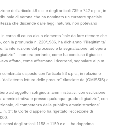
ne dell’articolo 48 c.c. e degli articoli 739 e 742 c.p.c., in
 Tribunale di Verona che ha nominato un curatore speciale
tezza che discende dalle leggi naturali, non potevano
o in corso di causa alcun elemento “tale da fare ritenere che
 con la pronuncia n. 220/1986, ha dichiarato “l’illegittimita’
to, la interruzione del processo e la segnalazione, ad opera
 giudizio” – non era pertanto, come ha concluso il giudice
oveva affatto, come affermano i ricorrenti, segnalare al p.m.
 combinato disposto con l’articolo 83 c.p.c., in relazione
to “dall’attenta lettura delle procure” rilasciate da (OMISSIS) e
bbero ad oggetto i soli giudizi amministrativi, con esclusione
ita’ amministrativa e presso qualunque grado di giudizio”, con
isdizionale, di competenza della pubblica amministrazione”.
 n. 3”: la Corte d’appello ha rigettato l’eccezione di
2000.
ai sensi degli articoli 1158 e 1159 c.c. – ha dapprima