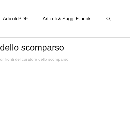
Articoli PDF
Articoli & Saggi E-book
e dello scomparso
onfronti del curatore dello scomparso