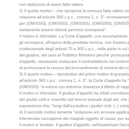
non deducono di avere fatto valere.
2) Il quinto motivo – che ripropone la censura fatta valere co
relazione all’articolo 360 c.p.c., comma 1, n. 3”: erroneame
per (OMISSIS), (OMISSIS), (OMISSIS), (OMISSIS), (OMISSIS),
certamente essere ritenuti persone scomparse”.
Il motivo e’ infondato. La Corte d’appello, con accertamento 
gli scomparsi, all’epoca della predetta nomina, non fossero piu
costituzionale degli articoli 75 e 300 c.p.c., nella parte i
del giudice, del caso al Pubblico Ministero perche’ promuova 
d’appello, necessario instaurare il contraddittorio nei confro
di promuovere la revoca del provvedimento di nomina del cu
3) Il quarto motivo – riproduttivo del primo motivo di gravame
all’articolo 360 c.p.c., comma 1, n. 3”: la Corte d’appello ha “
(OMISSIS) “si evince con estrema chiarezza il difetto di ra
Il motivo e’ infondato. Il giudice d’appello ha infatti corrett
dei giudizi civili e’ smentito dal tenore testuale degli atti,
espressione che, “lungi dall’escludere i giudizi civili, (..) 
4) Il secondo motivo lamenta “violazione e/o erronea applicazio
intervenuta usucapione dei mappali oggetto di causa, pur ave
Il motivo e’ fondato. Il giudice d’appello, nell’esaminare l’e