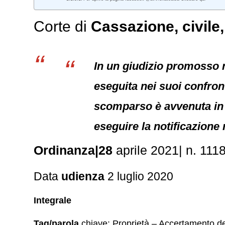
Corte di
Cassazione,
civile
In un giudizio promosso n
eseguita nei suoi confro
scomparso è avvenuta in e
eseguire la notificazione 
Ordinanza|28
aprile 2021| n. 111
Data
udienza
2 luglio 2020
Integrale
Tag/parola
chiave: Proprietà – Accertamento de