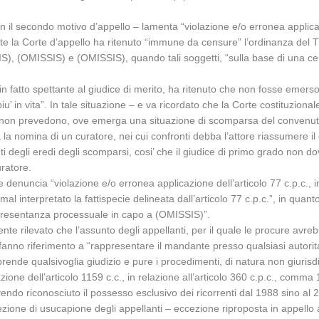
n il secondo motivo d’appello – lamenta “violazione e/o erronea applicazio
nte la Corte d’appello ha ritenuto “immune da censure” l’ordinanza del
 (OMISSIS) e (OMISSIS), quando tali soggetti, “sulla base di una cer
in fatto spettante al giudice di merito, ha ritenuto che non fosse emers
’ in vita”. In tale situazione – e va ricordato che la Corte costituzionale,
n cui non prevedono, ove emerga una situazione di scomparsa del convenu
la nomina di un curatore, nei cui confronti debba l’attore riassumere il
nti degli eredi degli scomparsi, cosi’ che il giudice di primo grado non d
ratore.
 denuncia “violazione e/o erronea applicazione dell’articolo 77 c.p.c., in
mal interpretato la fattispecie delineata dall’articolo 77 c.p.c.”, in quan
ppresentanza processuale in capo a (OMISSIS)”.
amente rilevato che l’assunto degli appellanti, per il quale le procure avre
 che fanno riferimento a “rappresentare il mandante presso qualsiasi autor
comprende qualsivoglia giudizio e pure i procedimenti, di natura non giur
ne dell’articolo 1159 c.c., in relazione all’articolo 360 c.p.c., comma 1,
ndo riconosciuto il possesso esclusivo dei ricorrenti dal 1988 sino al 
ccezione di usucapione degli appellanti – eccezione riproposta in appello 