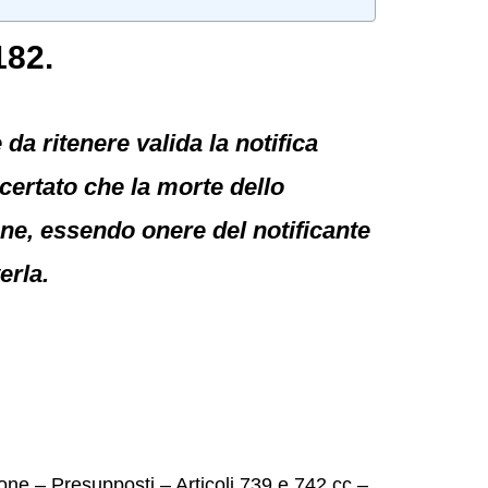
182.
a ritenere valida la notifica
ertato che la morte dello
one, essendo onere del notificante
erla.
e – Presupposti – Articoli 739 e 742 cc –