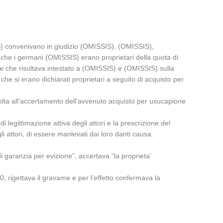
) convenivano in giudizio (OMISSIS), (OMISSIS),
he i germani (OMISSIS) erano proprietari della quota di
e che risultava intestato a (OMISSIS) e (OMISSIS) sulla
he si erano dichiarati proprietari a seguito di acquisto per
ta all’accertamento dell’avvenuto acquisto per usucapione
 legittimazione attiva degli attori e la prescrizione del
i attori, di essere manlevati dai loro danti causa.
i garanzia per evizione”, accertava “la proprieta’
rigettava il gravame e per l’effetto confermava la