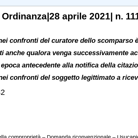
, Ordinanza|28 aprile 2021| n. 11
ei confronti del curatore dello scomparso è d
nti anche qualora venga successivamente acc
poca antecedente alla notifica della citazi
nei confronti del soggetto legittimato a ricev
82
lla comproprietà – Domanda riconvenzionale – Usucapion