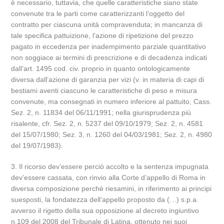
è necessario, tuttavia, che quelle caratteristiche siano state
convenute tra le parti come caratterizzanti l’oggetto del
contratto per ciascuna unità compravenduta; in mancanza di
tale specifica pattuizione, l’azione di ripetizione del prezzo
pagato in eccedenza per inadempimento parziale quantitativo
non soggiace ai termini di prescrizione e di decadenza indicati
dall’art. 1495 cod. civ. proprio in quanto ontologicamente
diversa dall’azione di garanzia per vizi (v. in materia di capi di
bestiami aventi ciascuno le caratteristiche di peso e misura
convenute, ma consegnati in numero inferiore al pattuito, Cass.
Sez. 2, n. 11834 del 06/11/1991; nella giurisprudenza più
risalente, cfr. Sez. 2, n. 5237 del 09/10/1979; Sez. 2, n. 4581
del 15/07/1980; Sez. 3, n. 1260 del 04/03/1981; Sez. 2, n. 4980
del 19/07/1983).
3. Il ricorso dev’essere perciò accolto e la sentenza impugnata
dev’essere cassata, con rinvio alla Corte d’appello di Roma in
diversa composizione perchè riesamini, in riferimento ai principi
suesposti, la fondatezza dell’appello proposto da (…) s.p.a.
avverso il rigetto della sua opposizione al decreto ingiuntivo
n.109 del 2008 del Tribunale di Latina, ottenuto nei suoi