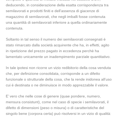
deducendo, in considerazione della esatta corrispondenza tra
semilavorati e prodotti finiti e dell’assenza di giacenze di
magazzino di semilavorati, che negli imballi fosse contenuta
una quantità di semilavorati inferiore a quella ordinariamente
contenuta.
Soltanto in tal senso il numero dei semilavorati consegnati è
stato rimarcato dalla società acquirente che ha, in effetti, agito
in ripetizione del prezzo pagato in eccedenza perchè ha
lamentato unicamente un inadempimento parziale quantitativo.
In tale ipotesi non ricorre un vizio redibitorio della cosa venduta
che, per definizione consolidata, corrisponde a un difetto
funzionale o strutturale della cosa, che la rende inidonea all’uso
cui è destinata o ne diminuisce in modo apprezzabile il valore.
E’ vero che nelle cose di genere (quae pondere, numero,
mensura consistunt), come nel caso di specie i semilavorati, il
difetto di dimensioni (peso o misura) o di caratteristiche del
singolo bene (corpora certa) può risolversi in un vizio di qualità: