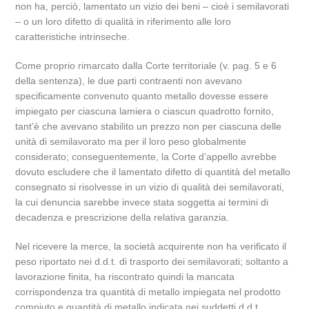
non ha, perciò, lamentato un vizio dei beni – cioè i semilavorati
– o un loro difetto di qualità in riferimento alle loro
caratteristiche intrinseche.
Come proprio rimarcato dalla Corte territoriale (v. pag. 5 e 6
della sentenza), le due parti contraenti non avevano
specificamente convenuto quanto metallo dovesse essere
impiegato per ciascuna lamiera o ciascun quadrotto fornito,
tant’è che avevano stabilito un prezzo non per ciascuna delle
unità di semilavorato ma per il loro peso globalmente
considerato; conseguentemente, la Corte d’appello avrebbe
dovuto escludere che il lamentato difetto di quantità del metallo
consegnato si risolvesse in un vizio di qualità dei semilavorati,
la cui denuncia sarebbe invece stata soggetta ai termini di
decadenza e prescrizione della relativa garanzia.
Nel ricevere la merce, la società acquirente non ha verificato il
peso riportato nei d.d.t. di trasporto dei semilavorati; soltanto a
lavorazione finita, ha riscontrato quindi la mancata
corrispondenza tra quantità di metallo impiegata nel prodotto
compiuto e quantità di metallo indicata nei suddetti d.d.t.,