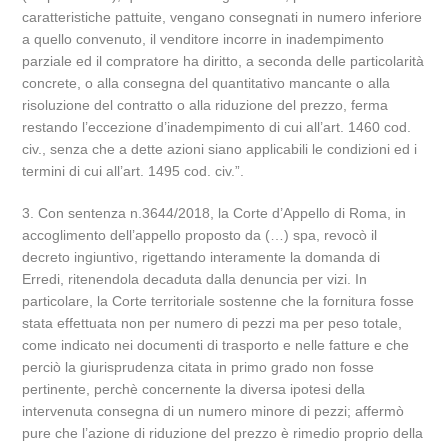
caratteristiche pattuite, vengano consegnati in numero inferiore
a quello convenuto, il venditore incorre in inadempimento
parziale ed il compratore ha diritto, a seconda delle particolarità
concrete, o alla consegna del quantitativo mancante o alla
risoluzione del contratto o alla riduzione del prezzo, ferma
restando l’eccezione d’inadempimento di cui all’art. 1460 cod.
civ., senza che a dette azioni siano applicabili le condizioni ed i
termini di cui all’art. 1495 cod. civ.”.
3. Con sentenza n.3644/2018, la Corte d’Appello di Roma, in
accoglimento dell’appello proposto da (…) spa, revocò il
decreto ingiuntivo, rigettando interamente la domanda di
Erredi, ritenendola decaduta dalla denuncia per vizi. In
particolare, la Corte territoriale sostenne che la fornitura fosse
stata effettuata non per numero di pezzi ma per peso totale,
come indicato nei documenti di trasporto e nelle fatture e che
perciò la giurisprudenza citata in primo grado non fosse
pertinente, perchè concernente la diversa ipotesi della
intervenuta consegna di un numero minore di pezzi; affermò
pure che l’azione di riduzione del prezzo è rimedio proprio della