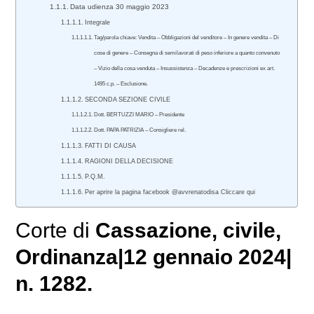
Data udienza 30 maggio 2023
Integrale
Tag/parola chiave: Vendita – Obbligazioni del venditore – In genere vendita – Di
cose di genere – Consegna di semilavorati di peso inferiore a quanto convenuto
– Vizio della cosa venduta – Insussistenza – Decadenze e prescrizioni ex art.
1495 c.p. – Esclusione.
SECONDA SEZIONE CIVILE
Dott. BERTUZZI MARIO – Presidente
Dott. PAPA PATRIZIA – Consigliere rel.
FATTI DI CAUSA
RAGIONI DELLA DECISIONE
P.Q.M.
Per aprire la pagina facebook @avvrenatodisa Cliccare qui
Corte di
Cassazione
,
civile
,
Ordinanza|12 gennaio 2024|
n. 1282.