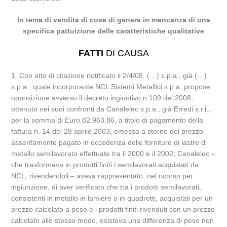
In tema di vendita di cose di genere in mancanza di una
specifica pattuizione delle caratteristiche qualitative
FATTI
DI CAUSA
1. Con atto di citazione notificato il 2/4/08, (…) s.p.a., già (…)
s.p.a., quale incorporante NCL Sistemi Metallici s.p.a. propose
opposizione avverso il decreto ingiuntivo n.109 del 2008,
ottenuto nei suoi confronti da Canalelec s.p.a., già Erredi s.r.l.,
per la somma di Euro 82.963,86, a titolo di pagamento della
fattura n. 14 del 28 aprile 2003, emessa a storno del prezzo
asseritamente pagato in eccedenza delle forniture di lastre di
metallo semilavorato effettuate tra il 2000 e il 2002; Canalelec –
che trasformava in prodotti finiti i semilavorati acquistati da
NCL, rivendendoli – aveva rappresentato, nel ricorso per
ingiunzione, di aver verificato che tra i prodotti semilavorati,
consistenti in metallo in lamiere o in quadrotti, acquistati per un
prezzo calcolato a peso e i prodotti finiti rivenduti con un prezzo
calcolato allo stesso modo, esisteva una differenza di peso non