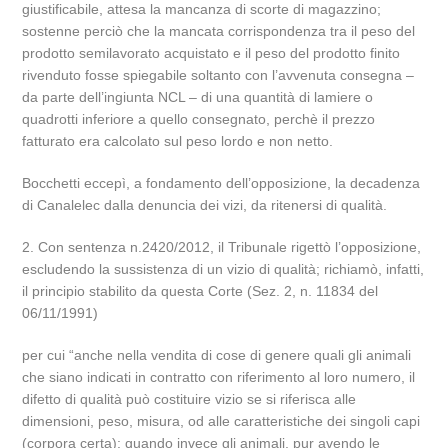
giustificabile, attesa la mancanza di scorte di magazzino;
sostenne perciò che la mancata corrispondenza tra il peso del
prodotto semilavorato acquistato e il peso del prodotto finito
rivenduto fosse spiegabile soltanto con l’avvenuta consegna –
da parte dell’ingiunta NCL – di una quantità di lamiere o
quadrotti inferiore a quello consegnato, perchè il prezzo
fatturato era calcolato sul peso lordo e non netto.
Bocchetti eccepì, a fondamento dell’opposizione, la decadenza
di Canalelec dalla denuncia dei vizi, da ritenersi di qualità.
2. Con sentenza n.2420/2012, il Tribunale rigettò l’opposizione,
escludendo la sussistenza di un vizio di qualità; richiamò, infatti,
il principio stabilito da questa Corte (Sez. 2, n. 11834 del
06/11/1991)
per cui “anche nella vendita di cose di genere quali gli animali
che siano indicati in contratto con riferimento al loro numero, il
difetto di qualità può costituire vizio se si riferisca alle
dimensioni, peso, misura, od alle caratteristiche dei singoli capi
(corpora certa); quando invece gli animali, pur avendo le