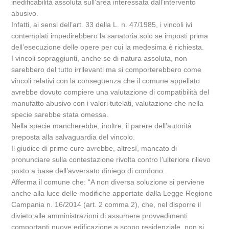
inedificabilità assoluta sull’area interessata dall’intervento
abusivo.
Infatti, ai sensi dell’art. 33 della L. n. 47/1985, i vincoli ivi
contemplati impedirebbero la sanatoria solo se imposti prima
dell’esecuzione delle opere per cui la medesima è richiesta.
I vincoli sopraggiunti, anche se di natura assoluta, non
sarebbero del tutto irrilevanti ma si comporterebbero come
vincoli relativi con la conseguenza che il comune appellato
avrebbe dovuto compiere una valutazione di compatibilità del
manufatto abusivo con i valori tutelati, valutazione che nella
specie sarebbe stata omessa.
Nella specie mancherebbe, inoltre, il parere dell’autorità
preposta alla salvaguardia del vincolo.
Il giudice di prime cure avrebbe, altresì, mancato di
pronunciare sulla contestazione rivolta contro l’ulteriore rilievo
posto a base dell’avversato diniego di condono.
Afferma il comune che: “A non diversa soluzione si perviene
anche alla luce delle modifiche apportate dalla Legge Regione
Campania n. 16/2014 (art. 2 comma 2), che, nel disporre il
divieto alle amministrazioni di assumere provvedimenti
comportanti nuove edificazione a scopo residenziale, non si