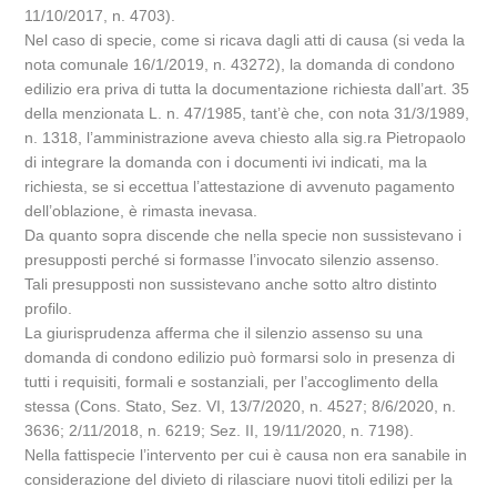
11/10/2017, n. 4703).
Nel caso di specie, come si ricava dagli atti di causa (si veda la
nota comunale 16/1/2019, n. 43272), la domanda di condono
edilizio era priva di tutta la documentazione richiesta dall’art. 35
della menzionata L. n. 47/1985, tant’è che, con nota 31/3/1989,
n. 1318, l’amministrazione aveva chiesto alla sig.ra Pietropaolo
di integrare la domanda con i documenti ivi indicati, ma la
richiesta, se si eccettua l’attestazione di avvenuto pagamento
dell’oblazione, è rimasta inevasa.
Da quanto sopra discende che nella specie non sussistevano i
presupposti perché si formasse l’invocato silenzio assenso.
Tali presupposti non sussistevano anche sotto altro distinto
profilo.
La giurisprudenza afferma che il silenzio assenso su una
domanda di condono edilizio può formarsi solo in presenza di
tutti i requisiti, formali e sostanziali, per l’accoglimento della
stessa (Cons. Stato, Sez. VI, 13/7/2020, n. 4527; 8/6/2020, n.
3636; 2/11/2018, n. 6219; Sez. II, 19/11/2020, n. 7198).
Nella fattispecie l’intervento per cui è causa non era sanabile in
considerazione del divieto di rilasciare nuovi titoli edilizi per la