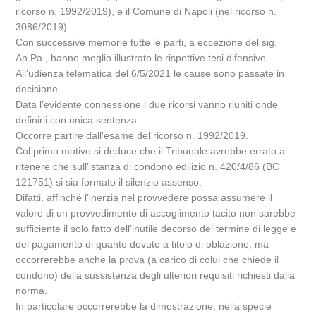
ricorso n. 1992/2019), e il Comune di Napoli (nel ricorso n.
3086/2019).
Con successive memorie tutte le parti, a eccezione del sig.
An.Pa., hanno meglio illustrato le rispettive tesi difensive.
All’udienza telematica del 6/5/2021 le cause sono passate in
decisione.
Data l’evidente connessione i due ricorsi vanno riuniti onde
definirli con unica sentenza.
Occorre partire dall’esame del ricorso n. 1992/2019.
Col primo motivo si deduce che il Tribunale avrebbe errato a
ritenere che sull’istanza di condono edilizio n. 420/4/86 (BC
121751) si sia formato il silenzio assenso.
Difatti, affinché l’inerzia nel provvedere possa assumere il
valore di un provvedimento di accoglimento tacito non sarebbe
sufficiente il solo fatto dell’inutile decorso del termine di legge e
del pagamento di quanto dovuto a titolo di oblazione, ma
occorrerebbe anche la prova (a carico di colui che chiede il
condono) della sussistenza degli ulteriori requisiti richiesti dalla
norma.
In particolare occorrerebbe la dimostrazione, nella specie