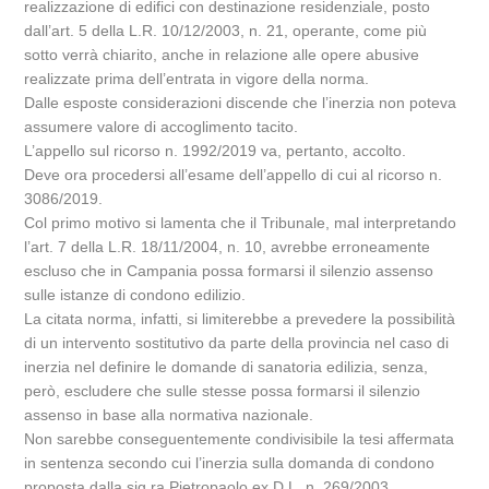
realizzazione di edifici con destinazione residenziale, posto
dall’art. 5 della L.R. 10/12/2003, n. 21, operante, come più
sotto verrà chiarito, anche in relazione alle opere abusive
realizzate prima dell’entrata in vigore della norma.
Dalle esposte considerazioni discende che l’inerzia non poteva
assumere valore di accoglimento tacito.
L’appello sul ricorso n. 1992/2019 va, pertanto, accolto.
Deve ora procedersi all’esame dell’appello di cui al ricorso n.
3086/2019.
Col primo motivo si lamenta che il Tribunale, mal interpretando
l’art. 7 della L.R. 18/11/2004, n. 10, avrebbe erroneamente
escluso che in Campania possa formarsi il silenzio assenso
sulle istanze di condono edilizio.
La citata norma, infatti, si limiterebbe a prevedere la possibilità
di un intervento sostitutivo da parte della provincia nel caso di
inerzia nel definire le domande di sanatoria edilizia, senza,
però, escludere che sulle stesse possa formarsi il silenzio
assenso in base alla normativa nazionale.
Non sarebbe conseguentemente condivisibile la tesi affermata
in sentenza secondo cui l’inerzia sulla domanda di condono
proposta dalla sig.ra Pietropaolo ex D.L. n. 269/2003