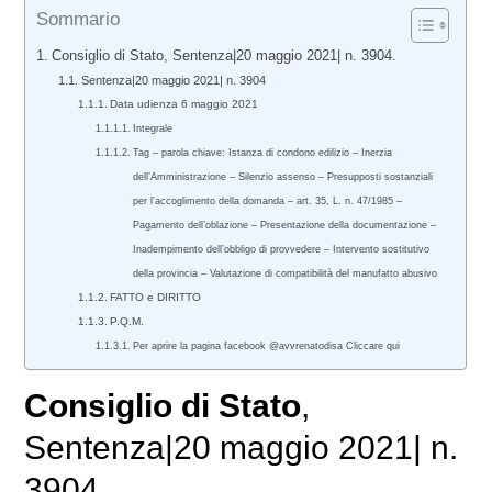
Sommario
Consiglio di Stato, Sentenza|20 maggio 2021| n. 3904.
Sentenza|20 maggio 2021| n. 3904
Data udienza 6 maggio 2021
Integrale
Tag – parola chiave: Istanza di condono edilizio – Inerzia
dell’Amministrazione – Silenzio assenso – Presupposti sostanziali
per l’accoglimento della domanda – art. 35, L. n. 47/1985 –
Pagamento dell’oblazione – Presentazione della documentazione –
Inadempimento dell’obbligo di provvedere – Intervento sostitutivo
della provincia – Valutazione di compatibilità del manufatto abusivo
FATTO e DIRITTO
P.Q.M.
Per aprire la pagina facebook @avvrenatodisa Cliccare qui
Consiglio di Stato
,
Sentenza|20 maggio 2021| n.
3904.