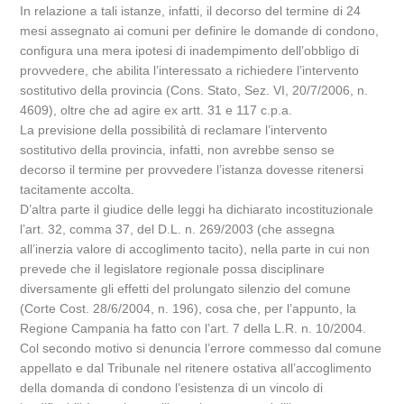
In relazione a tali istanze, infatti, il decorso del termine di 24
mesi assegnato ai comuni per definire le domande di condono,
configura una mera ipotesi di inadempimento dell’obbligo di
provvedere, che abilita l’interessato a richiedere l’intervento
sostitutivo della provincia (Cons. Stato, Sez. VI, 20/7/2006, n.
4609), oltre che ad agire ex artt. 31 e 117 c.p.a.
La previsione della possibilità di reclamare l’intervento
sostitutivo della provincia, infatti, non avrebbe senso se
decorso il termine per provvedere l’istanza dovesse ritenersi
tacitamente accolta.
D’altra parte il giudice delle leggi ha dichiarato incostituzionale
l’art. 32, comma 37, del D.L. n. 269/2003 (che assegna
all’inerzia valore di accoglimento tacito), nella parte in cui non
prevede che il legislatore regionale possa disciplinare
diversamente gli effetti del prolungato silenzio del comune
(Corte Cost. 28/6/2004, n. 196), cosa che, per l’appunto, la
Regione Campania ha fatto con l’art. 7 della L.R. n. 10/2004.
Col secondo motivo si denuncia l’errore commesso dal comune
appellato e dal Tribunale nel ritenere ostativa all’accoglimento
della domanda di condono l’esistenza di un vincolo di