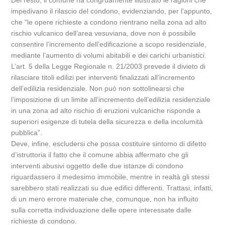
Del resto, il comune ha congruamente illustrato le ragioni che
impedivano il rilascio del condono, evidenziando, per l’appunto,
che “le opere richieste a condono rientrano nella zona ad alto
rischio vulcanico dell’area vesuviana, dove non è possibile
consentire l’incremento dell’edificazione a scopo residenziale,
mediante l’aumento di volumi abitabili e dei carichi urbanistici.
L’art. 5 della Legge Regionale n. 21/2003 prevede il divieto di
rilasciare titoli edilizi per interventi finalizzati all’incremento
dell’edilizia residenziale. Non può non sottolinearsi che
l’imposizione di un limite all’incremento dell’edilizia residenziale
in una zona ad alto rischio di eruzioni vulcaniche risponde a
superiori esigenze di tutela della sicurezza e della incolumità
pubblica”.
Deve, infine, escludersi che possa costituire sintomo di difetto
d’istruttoria il fatto che il comune abbia affermato che gli
interventi abusivi oggetto delle due istanze di condono
riguardassero il medesimo immobile, mentre in realtà gli stessi
sarebbero stati realizzati su due edifici differenti. Trattasi, infatti,
di un mero errore materiale che, comunque, non ha influito
sulla corretta individuazione delle opere interessate dalle
richieste di condono.