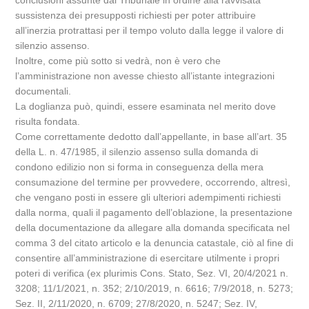
conclusioni assunte dal Tribunale in ordine alla ravvisata
sussistenza dei presupposti richiesti per poter attribuire
all’inerzia protrattasi per il tempo voluto dalla legge il valore di
silenzio assenso.
Inoltre, come più sotto si vedrà, non è vero che
l’amministrazione non avesse chiesto all’istante integrazioni
documentali.
La doglianza può, quindi, essere esaminata nel merito dove
risulta fondata.
Come correttamente dedotto dall’appellante, in base all’art. 35
della L. n. 47/1985, il silenzio assenso sulla domanda di
condono edilizio non si forma in conseguenza della mera
consumazione del termine per provvedere, occorrendo, altresì,
che vengano posti in essere gli ulteriori adempimenti richiesti
dalla norma, quali il pagamento dell’oblazione, la presentazione
della documentazione da allegare alla domanda specificata nel
comma 3 del citato articolo e la denuncia catastale, ciò al fine di
consentire all’amministrazione di esercitare utilmente i propri
poteri di verifica (ex plurimis Cons. Stato, Sez. VI, 20/4/2021 n.
3208; 11/1/2021, n. 352; 2/10/2019, n. 6616; 7/9/2018, n. 5273;
Sez. II, 2/11/2020, n. 6709; 27/8/2020, n. 5247; Sez. IV,