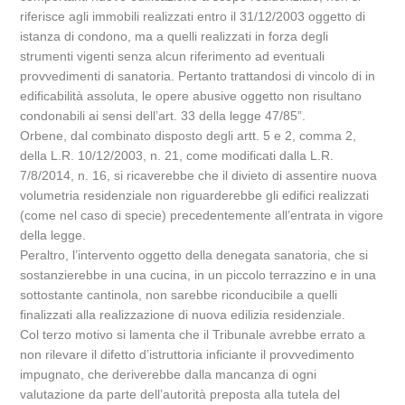
riferisce agli immobili realizzati entro il 31/12/2003 oggetto di
istanza di condono, ma a quelli realizzati in forza degli
strumenti vigenti senza alcun riferimento ad eventuali
provvedimenti di sanatoria. Pertanto trattandosi di vincolo di in
edificabilità assoluta, le opere abusive oggetto non risultano
condonabili ai sensi dell’art. 33 della legge 47/85”.
Orbene, dal combinato disposto degli artt. 5 e 2, comma 2,
della L.R. 10/12/2003, n. 21, come modificati dalla L.R.
7/8/2014, n. 16, si ricaverebbe che il divieto di assentire nuova
volumetria residenziale non riguarderebbe gli edifici realizzati
(come nel caso di specie) precedentemente all’entrata in vigore
della legge.
Peraltro, l’intervento oggetto della denegata sanatoria, che si
sostanzierebbe in una cucina, in un piccolo terrazzino e in una
sottostante cantinola, non sarebbe riconducibile a quelli
finalizzati alla realizzazione di nuova edilizia residenziale.
Col terzo motivo si lamenta che il Tribunale avrebbe errato a
non rilevare il difetto d’istruttoria inficiante il provvedimento
impugnato, che deriverebbe dalla mancanza di ogni
valutazione da parte dell’autorità preposta alla tutela del