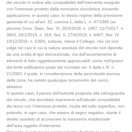
del vincolo in ordine alla compatibilità dell’intervento eseguito
con l’interesse protetto dalla normativa vincolistica, trovando
applicazione, in questo caso, lo stesso regime della previsione
generale di cui all’art. 32, comma 1, della L. n. 47/1985 (ex
plurimis Cons. Stato, Sez. VI, 26/3/2018, n. 1887; 21/7/2017, n.
3603; 26/1/2015, n. 318; Sez. II, 27/9/2019, n. 6467; Sez. IV,
19/12/2016, n. 5366), tuttavia, ritiene il Collegio, che ciò non
valga nei casi in cui la natura assoluta del vincolo non dipenda
da una scelta di tipo discrezionale, ma dall’accertamento di
elementi di fatto oggettivamente apprezzabili, come nell’ipotesi
del limite edificatorio posto dal ricordato art. 5 della L.R. n.
21/2003, il quale, in considerazione della pericolosità sismica
della zona, ha vietato qualunque incremento del carico
abitativo.
In questo caso, il parere dell’autorità preposta alla salvaguardia
del vincolo, che dovrebbe esprimersi sull’attuale compatibilità
dei lavori con l’interesse protetto, risulta del tutto superfluo, non
potendo, in ogni caso, che essere di segno negativo, stante il
divieto assoluto di accrescere la volumetria residenziale
dell’area oggetto d’intervento.