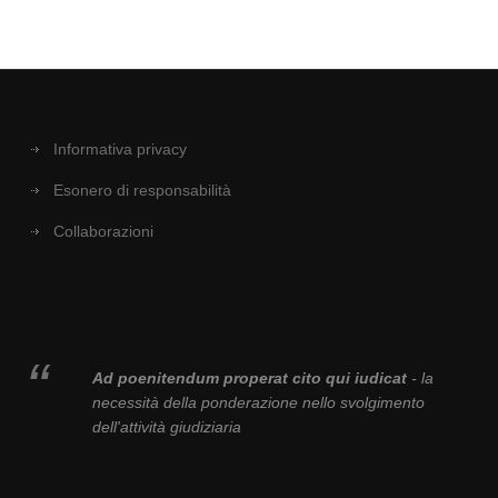
Informativa privacy
Esonero di responsabilità
Collaborazioni
Ad poenitendum properat cito qui iudicat
- la
necessità della ponderazione nello svolgimento
dell'attività giudiziaria