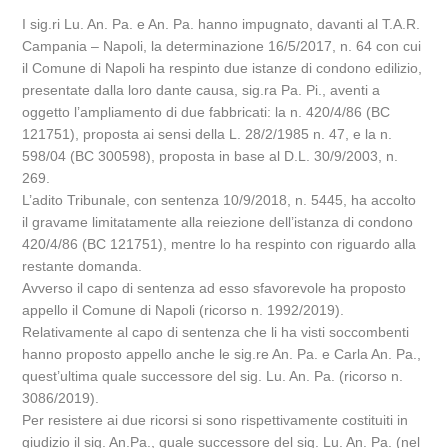
I sig.ri Lu. An. Pa. e An. Pa. hanno impugnato, davanti al T.A.R.
Campania – Napoli, la determinazione 16/5/2017, n. 64 con cui
il Comune di Napoli ha respinto due istanze di condono edilizio,
presentate dalla loro dante causa, sig.ra Pa. Pi., aventi a
oggetto l’ampliamento di due fabbricati: la n. 420/4/86 (BC
121751), proposta ai sensi della L. 28/2/1985 n. 47, e la n.
598/04 (BC 300598), proposta in base al D.L. 30/9/2003, n.
269.
L’adito Tribunale, con sentenza 10/9/2018, n. 5445, ha accolto
il gravame limitatamente alla reiezione dell’istanza di condono
420/4/86 (BC 121751), mentre lo ha respinto con riguardo alla
restante domanda.
Avverso il capo di sentenza ad esso sfavorevole ha proposto
appello il Comune di Napoli (ricorso n. 1992/2019).
Relativamente al capo di sentenza che li ha visti soccombenti
hanno proposto appello anche le sig.re An. Pa. e Carla An. Pa.,
quest’ultima quale successore del sig. Lu. An. Pa. (ricorso n.
3086/2019).
Per resistere ai due ricorsi si sono rispettivamente costituiti in
giudizio il sig. An.Pa., quale successore del sig. Lu. An. Pa. (nel