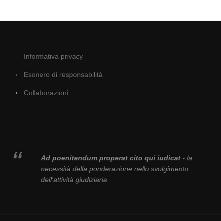
Informativa privacy
Esonero di responsabilità
Collaborazioni
Ad poenitendum properat cito qui iudicat
- la
necessità della ponderazione nello svolgimento
dell'attività giudiziaria