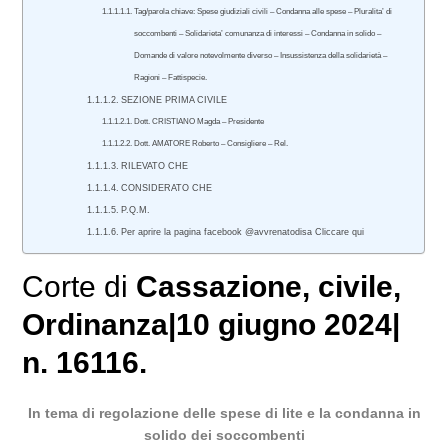
Tag/parola chiave: Spese giudiziali civili – Condanna alle spese – Pluralita’ di
soccombenti – Solidarieta’ comunanza di interessi – Condanna in solido –
Domande di valore notevolmente diverso – Insussistenza della solidarietà –
Ragioni – Fattispecie.
SEZIONE PRIMA CIVILE
Dott. CRISTIANO Magda – Presidente
Dott. AMATORE Roberto – Consigliere – Rel.
RILEVATO CHE
CONSIDERATO CHE
P.Q.M.
Per aprire la pagina facebook @avvrenatodisa Cliccare qui
Corte di
Cassazione
,
civile
,
Ordinanza|10 giugno 2024|
n. 16116.
In tema di regolazione delle spese di lite e la condanna in
solido dei soccombenti