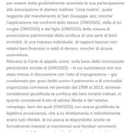
per essere stata giudizialmente accertata la sua partecipazione
alla associazione di stampo mafioso “cosa nostra”, quale
reggente del mandamento di San Giuseppe iato; nonche’
l’applicazione nei confronti dello stesso (OMISSIS), della di lui
moglie (OMISSIS) e del figlio (OMISSIS) della misura di
prevenzione patrimoniale della confisca di una serie di beni
immobili, di una impresa individuale, di rapporti bancari con
relativi beni finanziari e saldi di denaro, nonche’ di alcune
autovetture.
Rilevava la Corte di appello come, sulla base della riconosciuta
pericolosita’ sociale di (OMISSIS) – la cui sussistenza non era
stata messa in discussione con l’atto di impugnazione – gia’
condannato per gravi delitti contro il patrimonio e di criminalita’
organizzata commessi nel periodo dal 1998 al 2013, dovesse
considerarsi giustificata la confisca dei beni innanzi indicati, in
quanto considerati frutto di attivita’ illecite e del relativo
reimpiego: beni dei quali (OMISSIS) non aveva giustificato la
legittima provenienza, che a lui direttamente o indirettamente
erano tutti riferibili, di cui aveva la disponibilita’ anche se
formalmente intestati ai menzionati suoi familiari conviventi;