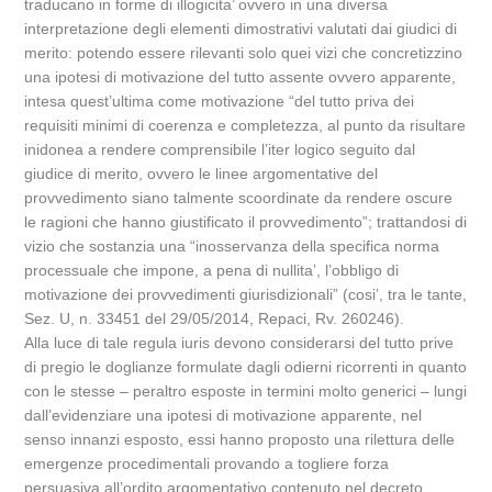
traducano in forme di illogicita’ ovvero in una diversa
interpretazione degli elementi dimostrativi valutati dai giudici di
merito: potendo essere rilevanti solo quei vizi che concretizzino
una ipotesi di motivazione del tutto assente ovvero apparente,
intesa quest’ultima come motivazione “del tutto priva dei
requisiti minimi di coerenza e completezza, al punto da risultare
inidonea a rendere comprensibile l’iter logico seguito dal
giudice di merito, ovvero le linee argomentative del
provvedimento siano talmente scoordinate da rendere oscure
le ragioni che hanno giustificato il provvedimento”; trattandosi di
vizio che sostanzia una “inosservanza della specifica norma
processuale che impone, a pena di nullita’, l’obbligo di
motivazione dei provvedimenti giurisdizionali” (cosi’, tra le tante,
Sez. U, n. 33451 del 29/05/2014, Repaci, Rv. 260246).
Alla luce di tale regula iuris devono considerarsi del tutto prive
di pregio le doglianze formulate dagli odierni ricorrenti in quanto
con le stesse – peraltro esposte in termini molto generici – lungi
dall’evidenziare una ipotesi di motivazione apparente, nel
senso innanzi esposto, essi hanno proposto una rilettura delle
emergenze procedimentali provando a togliere forza
persuasiva all’ordito argomentativo contenuto nel decreto