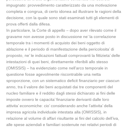
impugnato: provvedimento caratterizzato da una motivazione
completa e congrua, di certo idonea ad illustrare le ragioni della
decisione, con la quale sono stati esaminati tutti gli elementi di
prova offerti dalla difesa.
In particolare, la Corte di appello – dopo aver rilevato come il
gravame non avesse posto in discussione ne’ la correlazione
temporale tra i momenti di acquisto dei beni oggetto di
ablazione e il periodo di manifestazione della pericolosita’ di
proposto, ne’ le indicazioni fattuali comprovanti la fittizieta’ delle
intestazioni di quei beni, direttamente riferibili allo stesso
(OMISSIS) – ha evidenziato come nell’arco temporale in
questione fosse agevolmente riscontrabile una netta
sproporzione, con un sistematico deficit finanziario per ciascun
anno, tra il valore dei beni acquistati dai tre componenti del
nucleo familiare e il reddito dagli stessi dichiarato ai fini delle
imposte ovvero le capacita’ finanziarie derivanti dalle loro
attivita’ economiche: cio’ considerando anche l’attivita’ della
impresa agricola individuale intestata alla (OMISSIS), in
relazione al volume di affari risultante ai fini del calcolo dell’iva,
alle spese aziendali e familiari sostenute nei relativi periodi di