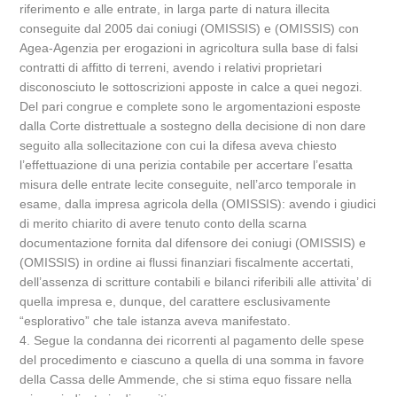
riferimento e alle entrate, in larga parte di natura illecita
conseguite dal 2005 dai coniugi (OMISSIS) e (OMISSIS) con
Agea-Agenzia per erogazioni in agricoltura sulla base di falsi
contratti di affitto di terreni, avendo i relativi proprietari
disconosciuto le sottoscrizioni apposte in calce a quei negozi.
Del pari congrue e complete sono le argomentazioni esposte
dalla Corte distrettuale a sostegno della decisione di non dare
seguito alla sollecitazione con cui la difesa aveva chiesto
l’effettuazione di una perizia contabile per accertare l’esatta
misura delle entrate lecite conseguite, nell’arco temporale in
esame, dalla impresa agricola della (OMISSIS): avendo i giudici
di merito chiarito di avere tenuto conto della scarna
documentazione fornita dal difensore dei coniugi (OMISSIS) e
(OMISSIS) in ordine ai flussi finanziari fiscalmente accertati,
dell’assenza di scritture contabili e bilanci riferibili alle attivita’ di
quella impresa e, dunque, del carattere esclusivamente
“esplorativo” che tale istanza aveva manifestato.
4. Segue la condanna dei ricorrenti al pagamento delle spese
del procedimento e ciascuno a quella di una somma in favore
della Cassa delle Ammende, che si stima equo fissare nella