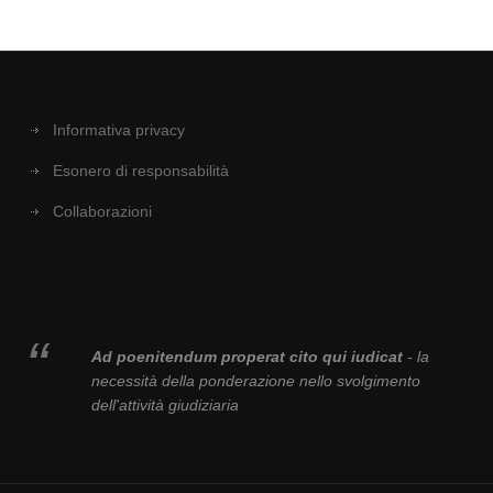
Informativa privacy
Esonero di responsabilità
Collaborazioni
Ad poenitendum properat cito qui iudicat
- la
necessità della ponderazione nello svolgimento
dell'attività giudiziaria