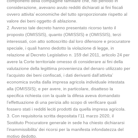
componenti della compagine familiare che, nel periodo in
considerazione, avevano avuto redditi dichiarati ai fini fiscali
ovvero attivita’ economiche del tutto sproporzionate rispetto al
valore dei beni oggetto di ablazione.
2. Avverso tale decreto hanno presentato ricorso tanto il
proposto (OMISSIS), quanto (OMISSIS) e (OMISSIS), terzi
interessati, con atto sottoscritto dal loro difensore e procuratore
speciale, i quali hanno dedotto la violazione di legge, in
relazione al Decreto Legislativo n. 159 del 2011, articolo 24 per
avere la Corte territoriale omesso di considerare ai fini della
valutazione della legittima provenienza del denaro utilizzato per
l’acquisto dei beni confiscati, i dati derivanti dall’attivita’
economica svolta dalla impresa agricola individuale intestata
alla (OMISSIS); e per avere, in particolare, disatteso la
specifica richiesta con la quale la difesa aveva domandato
l’effettuazione di una perizia allo scopo di verificare quali
fossero stati i redditi leciti prodotti da quella impresa agricola.
3. Con requisitoria scritta depositata l’11 marzo 2020, il
Sostituto Procuratore generale in sede ha chiesto dichiararsi
l’inammissibilita’ dei ricorsi per la manifesta infondatezza del
motivo dedotto.