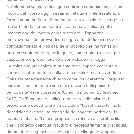
oggetto di contestazione.
Ne’ elementi valutativi di segno contrario sono riconoscibili nel
motivo del ricorso oggi in esame, nel quale l’interessato solo
formalmente ha fatto rifermento ad una violazione di legge, in
realta’ finendo per censurare – come pure indicato nella
intestazione del motivo come articolato – l’apparato
motivazionale del provvedimento gravato, deducendo vizi di
contraddittorieta’ e illogicita’ della motivazione inammissibili
nella presente materia, nella quale, come noto, il ricorso per
cassazione e’ proponibile solo per violazioni di legge.
La soluzione privilegiata in questa sede appare coerente ai
canoni fissati in materia dalla Carta costituzionale, avendo la
Consulta recentemente chiarito come, per garantire il requisito
convenzionale di precisione che ciascuna fattispecie di
pericolosita’ deve possedere (C. eur. dir. uomo, 23 febbraio
2017, De Tommaso c. Italia), la materia delle misure di
prevenzione debba avere un carattere “tassativizzante” nella
descrizione di ciascuna categoria dei soggetti pericolosi: in
maniera tale che “la fase prognostica relativa alla probabilita’
che il soggetto delinqua in futuro e’ necessariamente preceduta
da una fase diagnostico-constatativa, nella quale vengono