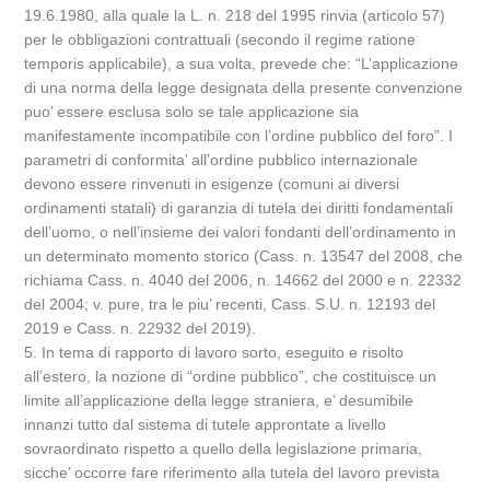
19.6.1980, alla quale la L. n. 218 del 1995 rinvia (articolo 57)
per le obbligazioni contrattuali (secondo il regime ratione
temporis applicabile), a sua volta, prevede che: “L’applicazione
di una norma della legge designata della presente convenzione
puo’ essere esclusa solo se tale applicazione sia
manifestamente incompatibile con l’ordine pubblico del foro”. I
parametri di conformita’ all’ordine pubblico internazionale
devono essere rinvenuti in esigenze (comuni ai diversi
ordinamenti statali) di garanzia di tutela dei diritti fondamentali
dell’uomo, o nell’insieme dei valori fondanti dell’ordinamento in
un determinato momento storico (Cass. n. 13547 del 2008, che
richiama Cass. n. 4040 del 2006, n. 14662 del 2000 e n. 22332
del 2004; v. pure, tra le piu’ recenti, Cass. S.U. n. 12193 del
2019 e Cass. n. 22932 del 2019).
5. In tema di rapporto di lavoro sorto, eseguito e risolto
all’estero, la nozione di “ordine pubblico”, che costituisce un
limite all’applicazione della legge straniera, e’ desumibile
innanzi tutto dal sistema di tutele approntate a livello
sovraordinato rispetto a quello della legislazione primaria,
sicche’ occorre fare riferimento alla tutela del lavoro prevista