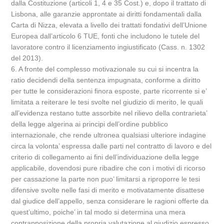
dalla Costituzione (articoli 1, 4 e 35 Cost.) e, dopo il trattato di
Lisbona, alle garanzie approntate ai diritti fondamentali dalla
Carta di Nizza, elevata a livello dei trattati fondativi dell’Unione
Europea dall’articolo 6 TUE, fonti che includono le tutele del
lavoratore contro il licenziamento ingiustificato (Cass. n. 1302
del 2013).
6. A fronte del complesso motivazionale su cui si incentra la
ratio decidendi della sentenza impugnata, conforme a diritto
per tutte le considerazioni finora esposte, parte ricorrente si e’
limitata a reiterare le tesi svolte nel giudizio di merito, le quali
all’evidenza restano tutte assorbite nel rilievo della contrarieta’
della legge algerina ai principi dell’ordine pubblico
internazionale, che rende ultronea qualsiasi ulteriore indagine
circa la volonta’ espressa dalle parti nel contratto di lavoro e del
criterio di collegamento ai fini dell’individuazione della legge
applicabile, dovendosi pure ribadire che con i motivi di ricorso
per cassazione la parte non puo’ limitarsi a riproporre le tesi
difensive svolte nelle fasi di merito e motivatamente disattese
dal giudice dell’appello, senza considerare le ragioni offerte da
quest’ultimo, poiche’ in tal modo si determina una mera
contrapposizione della propria valutazione al giudizio espresso