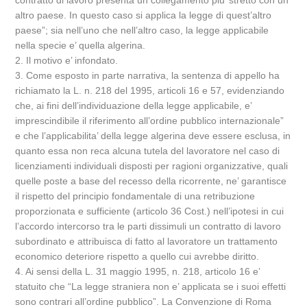
contratto di lavoro presenta un collegamento piu’ stretto con un
altro paese. In questo caso si applica la legge di quest’altro
paese”; sia nell’uno che nell’altro caso, la legge applicabile
nella specie e’ quella algerina.
2. Il motivo e’ infondato.
3. Come esposto in parte narrativa, la sentenza di appello ha
richiamato la L. n. 218 del 1995, articoli 16 e 57, evidenziando
che, ai fini dell’individuazione della legge applicabile, e’
imprescindibile il riferimento all’ordine pubblico internazionale”
e che l’applicabilita’ della legge algerina deve essere esclusa, in
quanto essa non reca alcuna tutela del lavoratore nel caso di
licenziamenti individuali disposti per ragioni organizzative, quali
quelle poste a base del recesso della ricorrente, ne’ garantisce
il rispetto del principio fondamentale di una retribuzione
proporzionata e sufficiente (articolo 36 Cost.) nell’ipotesi in cui
l’accordo intercorso tra le parti dissimuli un contratto di lavoro
subordinato e attribuisca di fatto al lavoratore un trattamento
economico deteriore rispetto a quello cui avrebbe diritto.
4. Ai sensi della L. 31 maggio 1995, n. 218, articolo 16 e’
statuito che “La legge straniera non e’ applicata se i suoi effetti
sono contrari all’ordine pubblico”. La Convenzione di Roma