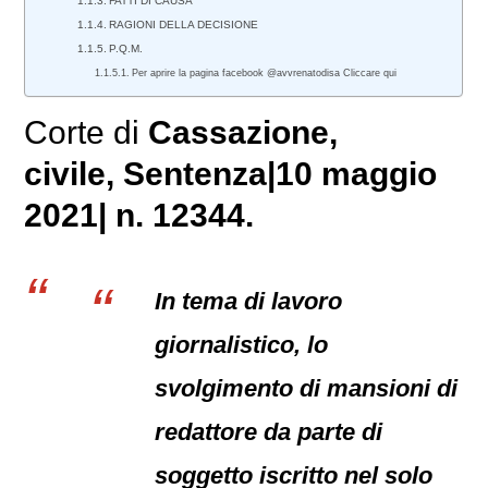
FATTI DI CAUSA
RAGIONI DELLA DECISIONE
P.Q.M.
Per aprire la pagina facebook @avvrenatodisa Cliccare qui
Corte di
Cassazione,
civile
, Sentenza|10 maggio
2021| n. 12344.
In tema di lavoro
giornalistico, lo
svolgimento di mansioni di
redattore da parte di
soggetto iscritto nel solo