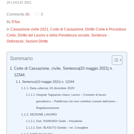
20 LUGLIO 2021
Comments (
0
)
0
By
D'Isa
In
Cassazione civile 2021
,
Corte di Cassazione
,
Diritto Civile e Procedura
Civile
,
Diritto del Lavoro e della Previdenza sociale
,
Sentenze -
Ordinanze
,
Sezioni Diritto
Sommario
Corte di Cassazione, civile, Sentenza|10 maggio 2021| n.
12344.
Sentenza|10 maggio 2021| n. 12344
Data udienza 10 dicembre 2020
Integrale Tag/parola chiave: Lavoro – Contratto di lavoro
giornalistico – Pubblicista che invii contributi costanti dall’estero –
Regolamentazione
SEZIONE LAVORO
Dott. RAIMONDI Guido – Presidente
Dott. BLASUTO Daniela – rel. Consigliere