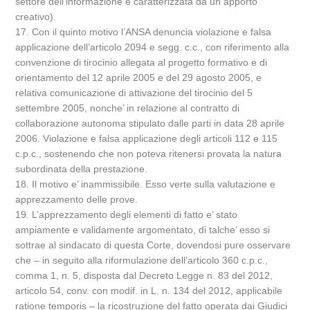
settore dell’informazione e caratterizzata da un apporto
creativo).
17. Con il quinto motivo l’ANSA denuncia violazione e falsa
applicazione dell’articolo 2094 e segg. c.c., con riferimento alla
convenzione di tirocinio allegata al progetto formativo e di
orientamento del 12 aprile 2005 e del 29 agosto 2005, e
relativa comunicazione di attivazione del tirocinio del 5
settembre 2005, nonche’ in relazione al contratto di
collaborazione autonoma stipulato dalle parti in data 28 aprile
2006. Violazione e falsa applicazione degli articoli 112 e 115
c.p.c., sostenendo che non poteva ritenersi provata la natura
subordinata della prestazione.
18. Il motivo e’ inammissibile. Esso verte sulla valutazione e
apprezzamento delle prove.
19. L’apprezzamento degli elementi di fatto e’ stato
ampiamente e validamente argomentato, di talche’ esso si
sottrae al sindacato di questa Corte, dovendosi pure osservare
che – in seguito alla riformulazione dell’articolo 360 c.p.c.,
comma 1, n. 5, disposta dal Decreto Legge n. 83 del 2012,
articolo 54, conv. con modif. in L. n. 134 del 2012, applicabile
ratione temporis – la ricostruzione del fatto operata dai Giudici