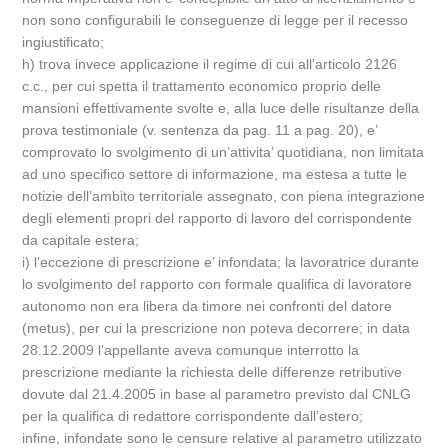
non sono configurabili le conseguenze di legge per il recesso
ingiustificato;
h) trova invece applicazione il regime di cui all’articolo 2126
c.c., per cui spetta il trattamento economico proprio delle
mansioni effettivamente svolte e, alla luce delle risultanze della
prova testimoniale (v. sentenza da pag. 11 a pag. 20), e’
comprovato lo svolgimento di un’attivita’ quotidiana, non limitata
ad uno specifico settore di informazione, ma estesa a tutte le
notizie dell’ambito territoriale assegnato, con piena integrazione
degli elementi propri del rapporto di lavoro del corrispondente
da capitale estera;
i) l’eccezione di prescrizione e’ infondata; la lavoratrice durante
lo svolgimento del rapporto con formale qualifica di lavoratore
autonomo non era libera da timore nei confronti del datore
(metus), per cui la prescrizione non poteva decorrere; in data
28.12.2009 l’appellante aveva comunque interrotto la
prescrizione mediante la richiesta delle differenze retributive
dovute dal 21.4.2005 in base al parametro previsto dal CNLG
per la qualifica di redattore corrispondente dall’estero;
infine, infondate sono le censure relative al parametro utilizzato