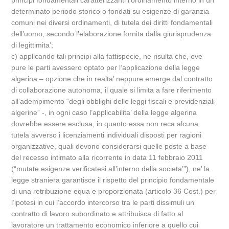
principi fondamentali caratterizzanti l’ordinamento interno in un
determinato periodo storico o fondati su esigenze di garanzia
comuni nei diversi ordinamenti, di tutela dei diritti fondamentali
dell’uomo, secondo l’elaborazione fornita dalla giurisprudenza
di legittimita’;
c) applicando tali principi alla fattispecie, ne risulta che, ove
pure le parti avessero optato per l’applicazione della legge
algerina – opzione che in realta’ neppure emerge dal contratto
di collaborazione autonoma, il quale si limita a fare riferimento
all’adempimento “degli obblighi delle leggi fiscali e previdenziali
algerine” -, in ogni caso l’applicabilita’ della legge algerina
dovrebbe essere esclusa, in quanto essa non reca alcuna
tutela avverso i licenziamenti individuali disposti per ragioni
organizzative, quali devono considerarsi quelle poste a base
del recesso intimato alla ricorrente in data 11 febbraio 2011
(“mutate esigenze verificatesi all’interno della societa’”), ne’ la
legge straniera garantisce il rispetto del principio fondamentale
di una retribuzione equa e proporzionata (articolo 36 Cost.) per
l’ipotesi in cui l’accordo intercorso tra le parti dissimuli un
contratto di lavoro subordinato e attribuisca di fatto al
lavoratore un trattamento economico inferiore a quello cui