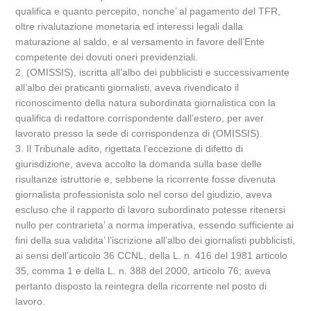
qualifica e quanto percepito, nonche’ al pagamento del TFR,
oltre rivalutazione monetaria ed interessi legali dalla
maturazione al saldo, e al versamento in favore dell’Ente
competente dei dovuti oneri previdenziali.
2. (OMISSIS), iscritta all’albo dei pubblicisti e successivamente
all’albo dei praticanti giornalisti, aveva rivendicato il
riconoscimento della natura subordinata giornalistica con la
qualifica di redattore corrispondente dall’estero, per aver
lavorato presso la sede di corrispondenza di (OMISSIS).
3. Il Tribunale adito, rigettata l’eccezione di difetto di
giurisdizione, aveva accolto la domanda sulla base delle
risultanze istruttorie e, sebbene la ricorrente fosse divenuta
giornalista professionista solo nel corso del giudizio, aveva
escluso che il rapporto di lavoro subordinato potesse ritenersi
nullo per contrarieta’ a norma imperativa, essendo sufficiente ai
fini della sua validita’ l’iscrizione all’albo dei giornalisti pubblicisti,
ai sensi dell’articolo 36 CCNL, della L. n. 416 del 1981 articolo
35, comma 1 e della L. n. 388 del 2000, articolo 76; aveva
pertanto disposto la reintegra della ricorrente nel posto di
lavoro.