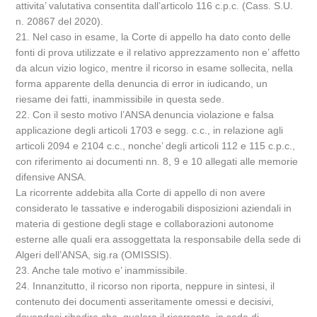
attivita’ valutativa consentita dall’articolo 116 c.p.c. (Cass. S.U.
n. 20867 del 2020).
21. Nel caso in esame, la Corte di appello ha dato conto delle
fonti di prova utilizzate e il relativo apprezzamento non e’ affetto
da alcun vizio logico, mentre il ricorso in esame sollecita, nella
forma apparente della denuncia di error in iudicando, un
riesame dei fatti, inammissibile in questa sede.
22. Con il sesto motivo l’ANSA denuncia violazione e falsa
applicazione degli articoli 1703 e segg. c.c., in relazione agli
articoli 2094 e 2104 c.c., nonche’ degli articoli 112 e 115 c.p.c.,
con riferimento ai documenti nn. 8, 9 e 10 allegati alle memorie
difensive ANSA.
La ricorrente addebita alla Corte di appello di non avere
considerato le tassative e inderogabili disposizioni aziendali in
materia di gestione degli stage e collaborazioni autonome
esterne alle quali era assoggettata la responsabile della sede di
Algeri dell’ANSA, sig.ra (OMISSIS).
23. Anche tale motivo e’ inammissibile.
24. Innanzitutto, il ricorso non riporta, neppure in sintesi, il
contenuto dei documenti asseritamente omessi e decisivi,