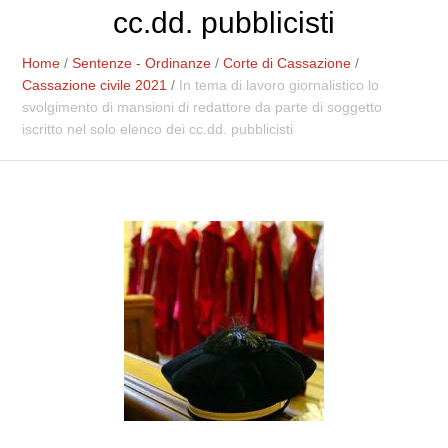
cc.dd. pubblicisti
Home
/
Sentenze - Ordinanze
/
Corte di Cassazione
/
Cassazione civile 2021
/
In tema di lavoro giornalistico lo
svolgimento di mansioni di redattore da parte di soggetto
iscritto nel solo elenco dei cc.dd. pubblicisti