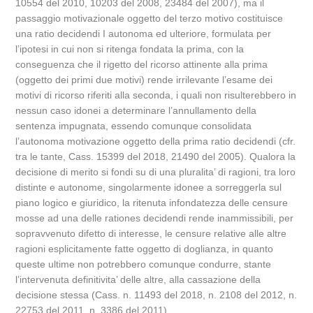
10554 del 2010, 10203 del 2008, 23484 del 2007), ma il
passaggio motivazionale oggetto del terzo motivo costituisce
una ratio decidendi I autonoma ed ulteriore, formulata per
l’ipotesi in cui non si ritenga fondata la prima, con la
conseguenza che il rigetto del ricorso attinente alla prima
(oggetto dei primi due motivi) rende irrilevante l’esame dei
motivi di ricorso riferiti alla seconda, i quali non risulterebbero in
nessun caso idonei a determinare l’annullamento della
sentenza impugnata, essendo comunque consolidata
l’autonoma motivazione oggetto della prima ratio decidendi (cfr.
tra le tante, Cass. 15399 del 2018, 21490 del 2005). Qualora la
decisione di merito si fondi su di una pluralita’ di ragioni, tra loro
distinte e autonome, singolarmente idonee a sorreggerla sul
piano logico e giuridico, la ritenuta infondatezza delle censure
mosse ad una delle rationes decidendi rende inammissibili, per
sopravvenuto difetto di interesse, le censure relative alle altre
ragioni esplicitamente fatte oggetto di doglianza, in quanto
queste ultime non potrebbero comunque condurre, stante
l’intervenuta definitivita’ delle altre, alla cassazione della
decisione stessa (Cass. n. 11493 del 2018, n. 2108 del 2012, n.
22753 del 2011, n. 3386 del 2011).