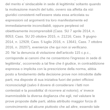
del merito e’ sindacabile in sede di legittimita’ soltanto quando
la motivazione manchi del tutto, ovvero sia affetta da vizi
giuridici consistenti nell’essere stata essa articolata su
espressioni od argomenti tra loro manifestamente ed
immediatamente inconciliabili, oppure perplessi od
obiettivamente incomprensibili (Cass. SU 7 aprile 2014, n.
8053; Cass. SU 20 ottobre 2015, n. 21216; Cass. 9 giugno
2014, n. 12928; Cass. 5 luglio 2016, n. 13641; Cass. 7 ottobre
2016, n. 20207), evenienze che qui non si verificano.
20. Ne’ la denuncia di violazione dell’articolo 115 c.p.c.,
corrisponde ai canoni che ne consentono l’ingresso in sede di
legittimita’, occorrendo a tal fine che il giudice, in contraddizione
espressa o implicita con la prescrizione della norma, abbia
posto a fondamento della decisione prove non introdotte dalle
parti, ma disposte di sua iniziativa fuori dei poteri officiosi
riconosciutigli (salvo il dovere di considerare i fatti non
contestati e la possibilita’ di ricorrere al notorio); e’ invece
inammissibile la diversa doglianza che egli, nel valutare le
prove proposte dalle parti, abbia attribuito maggior forza di
convincimento ad alcune piuttosto che ad altre, essendo tale