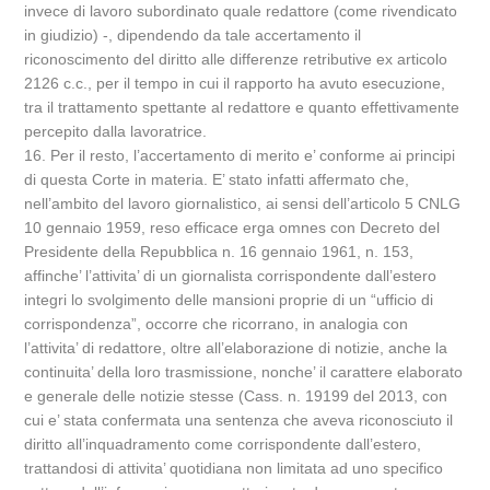
invece di lavoro subordinato quale redattore (come rivendicato
in giudizio) -, dipendendo da tale accertamento il
riconoscimento del diritto alle differenze retributive ex articolo
2126 c.c., per il tempo in cui il rapporto ha avuto esecuzione,
tra il trattamento spettante al redattore e quanto effettivamente
percepito dalla lavoratrice.
16. Per il resto, l’accertamento di merito e’ conforme ai principi
di questa Corte in materia. E’ stato infatti affermato che,
nell’ambito del lavoro giornalistico, ai sensi dell’articolo 5 CNLG
10 gennaio 1959, reso efficace erga omnes con Decreto del
Presidente della Repubblica n. 16 gennaio 1961, n. 153,
affinche’ l’attivita’ di un giornalista corrispondente dall’estero
integri lo svolgimento delle mansioni proprie di un “ufficio di
corrispondenza”, occorre che ricorrano, in analogia con
l’attivita’ di redattore, oltre all’elaborazione di notizie, anche la
continuita’ della loro trasmissione, nonche’ il carattere elaborato
e generale delle notizie stesse (Cass. n. 19199 del 2013, con
cui e’ stata confermata una sentenza che aveva riconosciuto il
diritto all’inquadramento come corrispondente dall’estero,
trattandosi di attivita’ quotidiana non limitata ad uno specifico