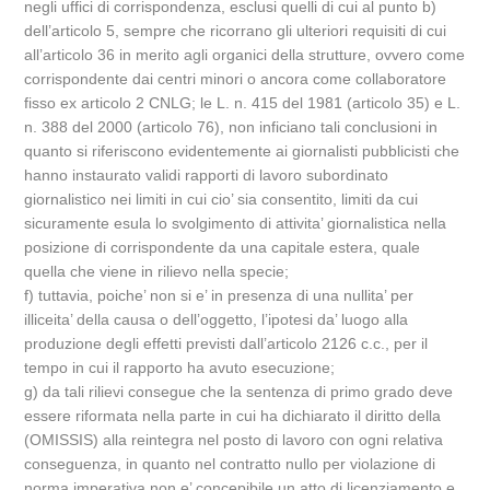
negli uffici di corrispondenza, esclusi quelli di cui al punto b)
dell’articolo 5, sempre che ricorrano gli ulteriori requisiti di cui
all’articolo 36 in merito agli organici della strutture, ovvero come
corrispondente dai centri minori o ancora come collaboratore
fisso ex articolo 2 CNLG; le L. n. 415 del 1981 (articolo 35) e L.
n. 388 del 2000 (articolo 76), non inficiano tali conclusioni in
quanto si riferiscono evidentemente ai giornalisti pubblicisti che
hanno instaurato validi rapporti di lavoro subordinato
giornalistico nei limiti in cui cio’ sia consentito, limiti da cui
sicuramente esula lo svolgimento di attivita’ giornalistica nella
posizione di corrispondente da una capitale estera, quale
quella che viene in rilievo nella specie;
f) tuttavia, poiche’ non si e’ in presenza di una nullita’ per
illiceita’ della causa o dell’oggetto, l’ipotesi da’ luogo alla
produzione degli effetti previsti dall’articolo 2126 c.c., per il
tempo in cui il rapporto ha avuto esecuzione;
g) da tali rilievi consegue che la sentenza di primo grado deve
essere riformata nella parte in cui ha dichiarato il diritto della
(OMISSIS) alla reintegra nel posto di lavoro con ogni relativa
conseguenza, in quanto nel contratto nullo per violazione di
norma imperativa non e’ concepibile un atto di licenziamento e