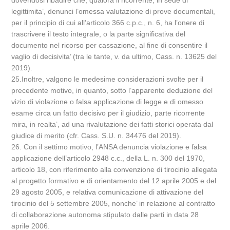
dovendosi ribadire che, qualora il ricorrente, in sede di
legittimita’, denunci l’omessa valutazione di prove documentali,
per il principio di cui all’articolo 366 c.p.c., n. 6, ha l’onere di
trascrivere il testo integrale, o la parte significativa del
documento nel ricorso per cassazione, al fine di consentire il
vaglio di decisivita’ (tra le tante, v. da ultimo, Cass. n. 13625 del
2019).
25.Inoltre, valgono le medesime considerazioni svolte per il
precedente motivo, in quanto, sotto l’apparente deduzione del
vizio di violazione o falsa applicazione di legge e di omesso
esame circa un fatto decisivo per il giudizio, parte ricorrente
mira, in realta’, ad una rivalutazione dei fatti storici operata dal
giudice di merito (cfr. Cass. S.U. n. 34476 del 2019).
26. Con il settimo motivo, l’ANSA denuncia violazione e falsa
applicazione dell’articolo 2948 c.c., della L. n. 300 del 1970,
articolo 18, con riferimento alla convenzione di tirocinio allegata
al progetto formativo e di orientamento del 12 aprile 2005 e del
29 agosto 2005, e relativa comunicazione di attivazione del
tirocinio del 5 settembre 2005, nonche’ in relazione al contratto
di collaborazione autonoma stipulato dalle parti in data 28
aprile 2006.