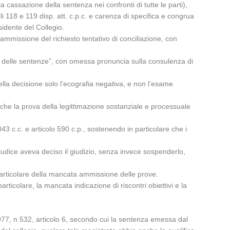
la cassazione della sentenza nei confronti di tutte le parti),
li 118 e 119 disp. att. c.p.c. e carenza di specifica e congrua
idente del Collegio.
missione del richiesto tentativo di conciliazione, con
 e delle sentenze”, con omessa pronuncia sulla consulenza di
lla decisione solo l’ecografia negativa, e non l’esame
e che la prova della legittimazione sostanziale e processuale
043 c.c. e articolo 590 c.p., sostenendo in particolare che i
giudice aveva deciso il giudizio, senza invece sospenderlo,
 particolare della mancata ammissione delle prove.
ticolare, la mancata indicazione di riscontri obiettivi e la
1977, n 532, articolo 6, secondo cui la sentenza emessa dal