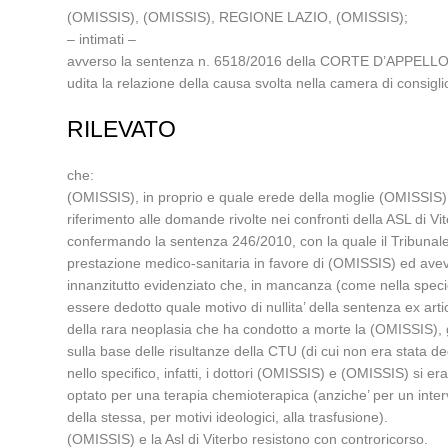
(OMISSIS), (OMISSIS), REGIONE LAZIO, (OMISSIS);
– intimati –
avverso la sentenza n. 6518/2016 della CORTE D’APPELLO 
udita la relazione della causa svolta nella camera di consi
RILEVATO
che:
(OMISSIS), in proprio e quale erede della moglie (OMISSIS)
riferimento alle domande rivolte nei confronti della ASL di Vi
confermando la sentenza 246/2010, con la quale il Tribunale
prestazione medico-sanitaria in favore di (OMISSIS) ed aveva 
innanzitutto evidenziato che, in mancanza (come nella specie) 
essere dedotto quale motivo di nullita’ della sentenza ex art
della rara neoplasia che ha condotto a morte la (OMISSIS), g
sulla base delle risultanze della CTU (di cui non era stata dedot
nello specifico, infatti, i dottori (OMISSIS) e (OMISSIS) si e
optato per una terapia chemioterapica (anziche’ per un interv
della stessa, per motivi ideologici, alla trasfusione).
(OMISSIS) e la Asl di Viterbo resistono con controricorso.