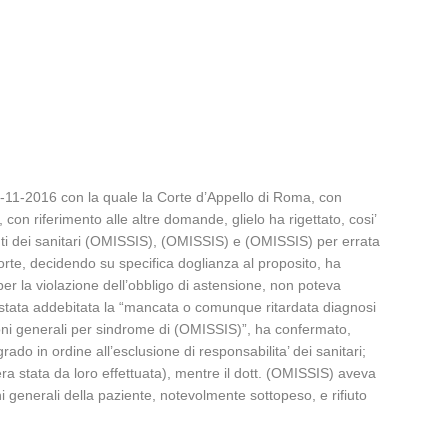
-11-2016 con la quale la Corte d’Appello di Roma, con
 con riferimento alle altre domande, glielo ha rigettato, cosi’
nti dei sanitari (OMISSIS), (OMISSIS) e (OMISSIS) per errata
Corte, decidendo su specifica doglianza al proposito, ha
 per la violazione dell’obbligo di astensione, non poteva
ra stata addebitata la “mancata o comunque ritardata diagnosi
ioni generali per sindrome di (OMISSIS)”, ha confermato,
grado in ordine all’esclusione di responsabilita’ dei sanitari;
era stata da loro effettuata), mentre il dott. (OMISSIS) aveva
i generali della paziente, notevolmente sottopeso, e rifiuto