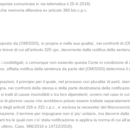
(proposta comunicata in via telematica il 25-6-2018).
he memoria difensiva ex articolo 380 bis c.p.c..
roposto da (OMISSIS), in proprio e nella sua qualita’, nei confronti di (O
e breve di cui all’articolo 325 cpc, decorrente dalla notifica della sent
ra i coobbligati, o comunque non essendo questa Corte in condizione di 
tivo, siffatta notifica della sentenza da parte del (OMISSIS) determina i
oni, il principio per il quale, nel processo con pluralita’ di parti, stant
na, nei confronti della stessa e della parte destinataria della notificazi
 si tratti di cause inscindibili o tra loro dipendenti, ovvero nel caso in
si di plurime cause che avrebbero potuto essere trattate separatamente 
degli articoli 326 e 332 c.p.c., e’ esclusa la necessita’ del litisconsorzi
one, il termine per impugnare non e’ piu’ unitario, ma decorre dalla dat
rti tra le quali non c’e’ stata notificazione si applica la norma di cui all’
a ultimo, Cass. 986/2016 e 14722/2018).