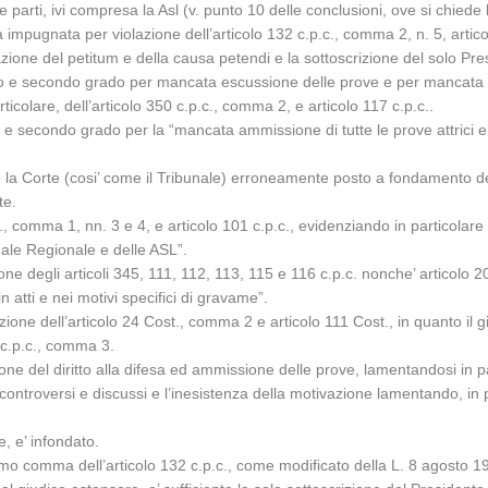
e parti, ivi compresa la Asl (v. punto 10 delle conclusioni, ove si chiede 
a impugnata per violazione dell’articolo 132 c.p.c., comma 2, n. 5, artico
ione del petitum e della causa petendi e la sottoscrizione del solo Pres
mo e secondo grado per mancata escussione delle prove e per mancata am
rticolare, dell’articolo 350 c.p.c., comma 2, e articolo 117 c.p.c..
o e secondo grado per la “mancata ammissione di tutte le prove attrici
e la Corte (cosi’ come il Tribunale) erroneamente posto a fondamento de
te.
c., comma 1, nn. 3 e 4, e articolo 101 c.p.c., evidenziando in particolar
onale Regionale e delle ASL”.
one degli articoli 345, 111, 112, 113, 115 e 116 c.p.c. nonche’ articolo 2
in atti e nei motivi specifici di gravame”.
zione dell’articolo 24 Cost., comma 2 e articolo 111 Cost., in quanto il 
2 c.p.c., comma 3.
zione del diritto alla difesa ed ammissione delle prove, lamentandosi in
ntroversi e discussi e l’inesistenza della motivazione lamentando, in par
e, e’ infondato.
timo comma dell’articolo 132 c.p.c., come modificato della L. 8 agosto 