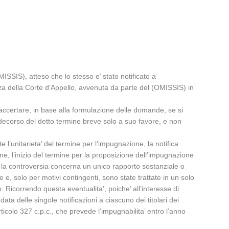
MISSIS), atteso che lo stesso e’ stato notificato a
enza della Corte d’Appello, avvenuta da parte del (OMISSIS) in
accertare, in base alla formulazione delle domande, se si
l decorso del detto termine breve solo a suo favore, e non
e l’unitarieta’ del termine per l’impugnazione, la notifica
one, l’inizio del termine per la proposizione dell’impugnazione
 cui la controversia concerna un unico rapporto sostanziale o
e, solo per motivi contingenti, sono state trattate in un solo
o. Ricorrendo questa eventualita’, poiche’ all’interesse di
a delle singole notificazioni a ciascuno dei titolari dei
articolo 327 c.p.c., che prevede l’impugnabilita’ entro l’anno