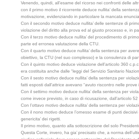
Venendo, quindi, all’esame del ricorso nei confronti delle altr
con il primo motivo il ricorrente deduce nullita’ della sentenz
motivazione, evidenziando in particolare la mancata enunciaz
Con il secondo motivo deduce nullita’ delle sentenze di pri
violazione del diritto alla prova ed al giusto processo e, in pa
Con il terzo motivo deduce nullita’ del procedimento di prim
parte ed erronea valutazione della CTU.
Con il quarto motivo deduce nullita’ della sentenza per aver
obiettivo, la CTU (nel suo complesso) e la consulenza di par
Con il quinto motivo deduce violazione dell’articolo 360 c.p.
era costituita anche dalle “leggi del Servizio Sanitario Nazi
Con il sesto motivo deduce nullita’ della sentenza per violazi
fatti esposti dall’attrice avevano “avuto riscontro nelle prove 
Con il settimo motivo deduce nullita’ della sentenza per viola
come invece previsto, in caso di ricusazione, dall’articolo 5
Con l’ottavo motivo deduce nullita’ della sentenza per viola
Con il nono motivo deduce l’omesso esame di punti decisivi co
genericita’ dei rigetti.
Il primo motivo, quanto alla sottoscrizione del solo President
Questa Corte, invero, ha gia’ precisato che, a norma dell’ul