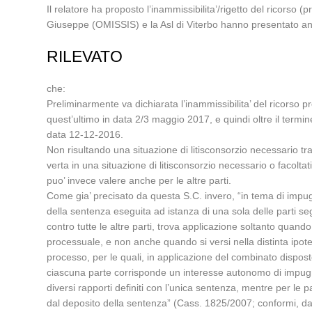
Il relatore ha proposto l’inammissibilita’/rigetto del ricorso 
Giuseppe (OMISSIS) e la Asl di Viterbo hanno presentato anc
RILEVATO
che:
Preliminarmente va dichiarata l’inammissibilita’ del ricorso p
quest’ultimo in data 2/3 maggio 2017, e quindi oltre il termin
data 12-12-2016.
Non risultando una situazione di litisconsorzio necessario t
verta in una situazione di litisconsorzio necessario o facolta
puo’ invece valere anche per le altre parti.
Come gia’ precisato da questa S.C. invero, “in tema di impugnazi
della sentenza eseguita ad istanza di una sola delle parti seg
contro tutte le altre parti, trova applicazione soltanto quando
processuale, e non anche quando si versi nella distinta ipote
processo, per le quali, in applicazione del combinato disposto 
ciascuna parte corrisponde un interesse autonomo di impugnazi
diversi rapporti definiti con l’unica sentenza, mentre per le pa
dal deposito della sentenza” (Cass. 1825/2007; conformi, d