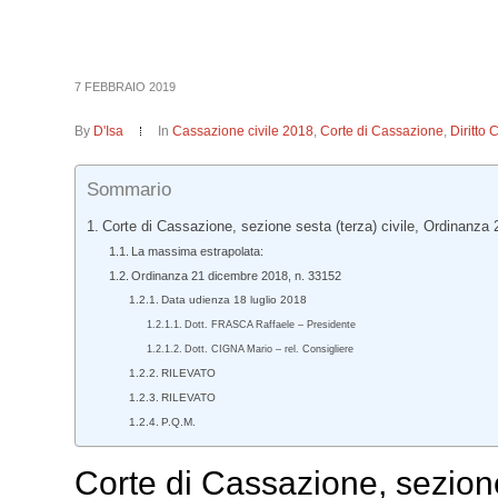
7 FEBBRAIO 2019
By
D'Isa
In
Cassazione civile 2018
,
Corte di Cassazione
,
Diritto 
Sommario
Corte di Cassazione, sezione sesta (terza) civile, Ordinanza
La massima estrapolata:
Ordinanza 21 dicembre 2018, n. 33152
Data udienza 18 luglio 2018
Dott. FRASCA Raffaele – Presidente
Dott. CIGNA Mario – rel. Consigliere
RILEVATO
RILEVATO
P.Q.M.
Corte di Cassazione, sezion