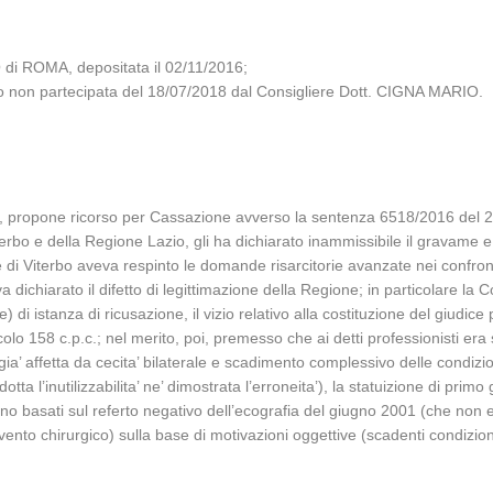
di ROMA, depositata il 02/11/2016;
glio non partecipata del 18/07/2018 dal Consigliere Dott. CIGNA MARIO.
, propone ricorso per Cassazione avverso la sentenza 6518/2016 del 2
terbo e della Regione Lazio, gli ha dichiarato inammissibile il gravame e,
 di Viterbo aveva respinto le domande risarcitorie avanzate nei confro
dichiarato il difetto di legittimazione della Regione; in particolare la 
di istanza di ricusazione, il vizio relativo alla costituzione del giudice
icolo 158 c.p.c.; nel merito, poi, premesso che ai detti professionisti e
ia’ affetta da cecita’ bilaterale e scadimento complessivo delle condiz
ta l’inutilizzabilita’ ne’ dimostrata l’erroneita’), la statuizione di primo 
rano basati sul referto negativo dell’ecografia del giugno 2001 (che non 
ento chirurgico) sulla base di motivazioni oggettive (scadenti condizion