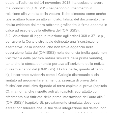
quale, all’udienza del 14 novembre 2018, ha escluso di avere
mai conosciuto (OMISSIS) nel periodo di riferimento in
relazione alla vendita della vettura, il che dimostra come anche
tale scrittura fosse un atto simulato; falsita’ del documento che
risulta evidente dal mero raffronto grafico fra la firma apposta in
calce ad esso e quella effettiva del (OMISSIS).
3.2. Violazione di legge in relazione agli articoli 368 e 371 c.p.,
per avere la Corte distrettuale delineato una “ricostruzione
alternativa” della vicenda, che non trova aggancio nella
descrizione fatta dal (OMISSIS) nella denuncia (nella quale non
v’e’ traccia della pacifica natura simulata della prima vendita),
tanto che la stessa denuncia portava all’iscrizione della notizia
di reato a carico del (OMISSIS). D’altra parte, quanto al capo
b), il ricorrente evidenzia come il Collegio distrettuale si sia
limitato ad argomentare la ritenuta assenza di prova della
falsita’ con esclusivo riguardo al terzo capitolo di prova (capitolo
C), ma non anche rispetto agli altri capitoli, soprattutto con
riferimento alla fittizieta’ della prima intestazione dell’auto alla ”
(OMISSIS)” (capitolo B), provatamente simulata, dovendosi
altresi’ considerare che, ai fini della integrazione del delitto, non