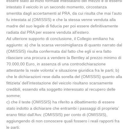
essere stato all’inizio formale intestatario del mezzo e di essersi
intestato il veicolo in un secondo momento, circostanza
smentita dagli accertamenti al PRA, da cui risulta che mai l’auto
fu intestata al (OMISSIS) e che la stessa venne venduta alla
madre del suo legale di fiducia per poi essere definitivamente
radiata dal PRA per essere venduta all’estero.
Ad ulteriore supporto di conclusione, il Collegio emiliano ha
aggiunto: a) che la scarsa verosimiglianza di quanto narrato dal
(OMISSIS) risulta confermata dal fatto che egli si era fatto
rilasciare una procura a vendere la Bentley al prezzo minimo di
70.000,00 Euro, in assenza di una controdichiarazione
attestante la reale volonta’ e situazione giuridica fra le parti; b)
che le dichiarazioni rese dalla sorella del (OMISSIS) quanto alla
fittizieta’ dell’intestazione del veicolo risultano scarsamente
credibili, essendo ella soggetto interessato al recupero delle
somme;
c) che il teste (OMISSIS) ha riferito a dibattimento di essere
stato indotto a dichiarare che entrambi i passaggi di proprieta’
erano fittizi dall’Avv. (OMISSIS) per conto di (OMISSIS),
aggiungendo di non conoscere quali fossero i reali rapporti fra
le parti;