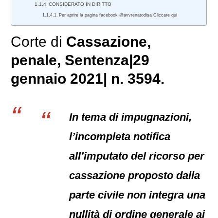
CONSIDERATO IN DIRITTO
Per aprire la pagina facebook @avvrenatodisa Cliccare qui
Corte di
Cassazione,
penale
, Sentenza|29
gennaio 2021| n. 3594.
In tema di impugnazioni,
l’incompleta notifica
all’imputato del ricorso per
cassazione proposto dalla
parte civile non integra una
nullità di ordine generale ai