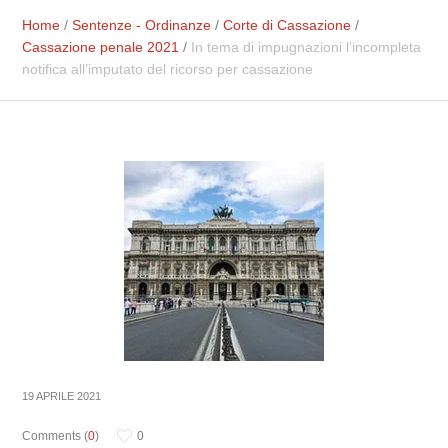
Home
/
Sentenze - Ordinanze
/
Corte di Cassazione
/
Cassazione penale 2021
/
In tema di impugnazioni l’incompleta
notifica all’imputato del ricorso per cassazione
19 APRILE 2021
Comments (
0
)
0