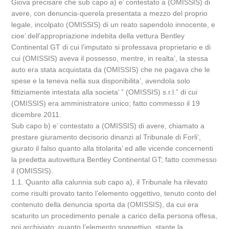
Giova precisare che sub capo a) e’ contestato a (OMISSIS) di
avere, con denuncia-querela presentata a mezzo del proprio
legale, incolpato (OMISSIS) di un reato sapendolo innocente, e
cioe’ dell’appropriazione indebita della vettura Bentley
Continental GT di cui l’imputato si professava proprietario e di
cui (OMISSIS) aveva il possesso, mentre, in realta’, la stessa
auto era stata acquistata da (OMISSIS) che ne pagava che le
spese e la teneva nella sua disponibilita’, avendola solo
fittiziamente intestata alla societa’ ” (OMISSIS) s.r.l.” di cui
(OMISSIS) era amministratore unico; fatto commesso il 19
dicembre 2011.
Sub capo b) e’ contestato a (OMISSIS) di avere, chiamato a
prestare giuramento decisorio dinanzi al Tribunale di Forli’,
giurato il falso quanto alla titolarita’ ed alle vicende concernenti
la predetta autovettura Bentley Continental GT; fatto commesso
il (OMISSIS).
1.1. Quanto alla calunnia sub capo a), il Tribunale ha rilevato
come risulti provato tanto l’elemento oggettivo, tenuto conto del
contenuto della denuncia sporta da (OMISSIS), da cui era
scaturito un procedimento penale a carico della persona offesa,
poi archiviato; quanto l’elemento soggettivo, stante la