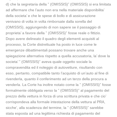
d) che la segretaria della ” (OMISSIS)” (OMISSIS) si era limitata
ad affermare che l’auto non era nella materiale disponibilita’
della societa’ e che le spese di bollo e di assicurazione
venivano di volta in volta rimborsate dalla sorella del
(OMISSIS), aggiungendo di non sapere se il passaggio di
proprieta’ a favore della ” (OMISSIS)” fosse reale o fittizio.
Dopo avere delineato il quadro degli elementi acquisiti al
processo, la Corte distrettuale ha posto in luce come le
emergenze dibattimentali possano trovare anche una
spiegazione alternativa rispetto a quella accusatoria, la’ dove la
societa’ ” (OMISSIS)” aveva quale oggetto sociale la
compravendita ed il noleggio di autovetture, risultando con
esso, pertanto, compatibile tanto l’acquisto di un’auto al fine di
rivenderla, quanto il conferimento ad un terzo della procura a
venderla. La Corte ha inoltre notato come la ” (OMISSIS)” fosse
formalmente obbligata verso la ” (OMISSIS)” al pagamento del
prezzo della vettura in forza di una scrittura privata e che cio’
corrispondeva alla formale intestazione della vettura al PRA,
sicche’, alla scadenza del termine, la ” (OMISSIS)” sarebbe
stata esposta ad una legittima richiesta di pagamento del