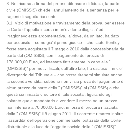
3. Nel ricorso a firma del proprio difensore di fiducia, la parte
civile (OMISSIS) chiede l’annullamento della sentenza per le
ragioni di seguito riassunte.
3.1. Vizio di motivazione e travisamento della prova, per essere
la Corte d’appello incorsa in un’evidente illogicita’ ed
irragionevolezza argomentativa, la’ dove, da un lato, ha dato
per acquisito – come gia’ il primo giudice – che l’auto Bentley
fosse stata acquistata il 7 maggio 2010 dalla concessionaria da
parte del (OMISSIS), con il pagamento del prezzo di
178.000,00 Euro, ed intestata fittiziamente in capo alla ”
(OMISSIS)” per motivi fiscali; dall’altro lato, ha escluso – in cio’
divergendo dal Tribunale – che possa ritenersi simulata anche
la seconda vendita, sebbene non vi sia prova del pagamento di
alcun prezzo da parte della ” (OMISSIS)” al (OMISSIS) o che
questi sia rimasto creditore di tale societa’, figurando egli
soltanto quale mandatario a vendere il mezzo ad un prezzo
non inferiore a 70.000,00 Euro, in forza di procura rilasciata
dalla ” (OMISSIS)” il 9 giugno 2011. Il ricorrente rimarca inoltre
l’assurdita’ dell’operazione commerciale ipotizzata dalla Corte
distrettuale alla luce dell’oggetto sociale della ” (OMISSIS)”