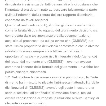
dimostrata inesistenza dei fatti denunciati e la circostanza che
l’imputato si era determinato ad accusare falsamente la parte
civile all’indomani della rottura del loro rapporto di amicizia,
connotato da favori reciproci.
Quanto al reato sub capo b), il primo giudice ha evidenziato
come la falsita’ di quanto oggetto del giuramento decisorio sia
comprovata dalle testimonianze e dalla documentazione
acquisita al processo – da cui ha evinto che (OMISSIS) era
stato l’unico proprietario del veicolo contestato e che le diverse
intestazioni erano sempre state fittizie per ragioni di
opportunita’ fiscale – e come risulti integrato il dolo (generico)
del reato, dal momento che (OMISSIS) – ove non avesse
compreso il tenore della formula del giuramento – avrebbe ben
potuto chiedere chiarimenti.
1.2. Nel ribaltare la decisione assunta in primo grado, la Corte
di merito ha innanzitutto rilevato l’intrinseca inattendibilita’ delle
dichiarazioni di (OMISSIS), avendo egli posto in essere una
serie di atti simulati per finalita’ di evasione fiscale, tesi ad
evitare l’applicazione di imposte in relazione all’auto Bentley, di
rilevante valore economico.