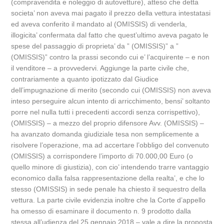
(compravendita e noleggio di autovetture), atteso che detta
societa’ non aveva mai pagato il prezzo della vettura intestatasi
ed aveva conferito il mandato al (OMISSIS) di venderla,
illogicita’ confermata dal fatto che quest’ultimo aveva pagato le
spese del passaggio di proprieta’ da ” (OMISSIS)” a ”
(OMISSIS)” contro la prassi secondo cui e’ l’acquirente – e non
il venditore – a provvedervi. Aggiunge la parte civile che,
contrariamente a quanto ipotizzato dal Giudice
dell’impugnazione di merito (secondo cui (OMISSIS) non aveva
inteso perseguire alcun intento di arricchimento, bensi’ soltanto
porre nel nulla tutti i precedenti accordi senza corrispettivo),
(OMISSIS) – a mezzo del proprio difensore Avv. (OMISSIS) –
ha avanzato domanda giudiziale tesa non semplicemente a
risolvere l’operazione, ma ad accertare l’obbligo del convenuto
(OMISSIS) a corrispondere l’importo di 70.000,00 Euro (o
quello minore di giustizia), con cio’ intendendo trarre vantaggio
economico dalla falsa rappresentazione della realta’, e che lo
stesso (OMISSIS) in sede penale ha chiesto il sequestro della
vettura. La parte civile evidenzia inoltre che la Corte d’appello
ha omesso di esaminare il documento n. 9 prodotto dalla
stessa all’udienza del 25 gennaio 2018 – vale a dire la proposta