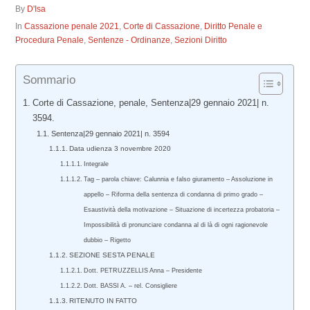
By
D'Isa
In
Cassazione penale 2021
,
Corte di Cassazione
,
Diritto Penale e
Procedura Penale
,
Sentenze - Ordinanze
,
Sezioni Diritto
Sommario
Corte di Cassazione, penale, Sentenza|29 gennaio 2021| n.
3594.
Sentenza|29 gennaio 2021| n. 3594
Data udienza 3 novembre 2020
Integrale
Tag – parola chiave: Calunnia e falso giuramento – Assoluzione in
appello – Riforma della sentenza di condanna di primo grado –
Esaustività della motivazione – Situazione di incertezza probatoria –
Impossibilità di pronunciare condanna al di là di ogni ragionevole
dubbio – Rigetto
SEZIONE SESTA PENALE
Dott. PETRUZZELLIS Anna – Presidente
Dott. BASSI A. – rel. Consigliere
RITENUTO IN FATTO