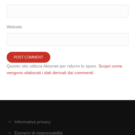
Website
Questo sito utilizza Akismet per ridurre lo spam.
Scopri come
vengono elaborati i dati derivati dai commenti
.
Informativa privacy
Esonero di responsabilità