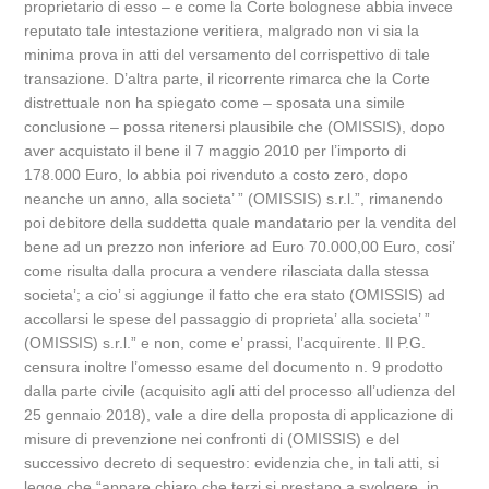
proprietario di esso – e come la Corte bolognese abbia invece
reputato tale intestazione veritiera, malgrado non vi sia la
minima prova in atti del versamento del corrispettivo di tale
transazione. D’altra parte, il ricorrente rimarca che la Corte
distrettuale non ha spiegato come – sposata una simile
conclusione – possa ritenersi plausibile che (OMISSIS), dopo
aver acquistato il bene il 7 maggio 2010 per l’importo di
178.000 Euro, lo abbia poi rivenduto a costo zero, dopo
neanche un anno, alla societa’ ” (OMISSIS) s.r.l.”, rimanendo
poi debitore della suddetta quale mandatario per la vendita del
bene ad un prezzo non inferiore ad Euro 70.000,00 Euro, cosi’
come risulta dalla procura a vendere rilasciata dalla stessa
societa’; a cio’ si aggiunge il fatto che era stato (OMISSIS) ad
accollarsi le spese del passaggio di proprieta’ alla societa’ ”
(OMISSIS) s.r.l.” e non, come e’ prassi, l’acquirente. Il P.G.
censura inoltre l’omesso esame del documento n. 9 prodotto
dalla parte civile (acquisito agli atti del processo all’udienza del
25 gennaio 2018), vale a dire della proposta di applicazione di
misure di prevenzione nei confronti di (OMISSIS) e del
successivo decreto di sequestro: evidenzia che, in tali atti, si
legge che “appare chiaro che terzi si prestano a svolgere, in