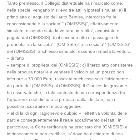
Tanto premesso, il Collegio distrettuale ha rimarcato come,
nella specie, vengano in rilievo tre atti in ipotesi simulati: a) il
primo atto di acquisto dell’auto Bentley, intercorso fra la
concessionaria e la societa’ ” (OMISSIS)”, effettivamente
simulato, essendo stata la vettura, in realta’, acquistata e
pagata dal (OMISSIS); b) il secondo atto di passaggio di
proprieta’ tra la societa’ ” (OMISSIS)” e la societa’ ” (OMISSIS)”
del (OMISSIS), anch’esso simulato, essendo rimasta la vettura
– di fatto
– sempre di proprieta’ del (OMISSIS); c) il terzo atto consistente
nella procura notarile a vendere il veicolo ad un prezzo non
inferiore a 70.000 Euro, rilasciata anch’essa solo fittiziamente –
da parte del (OMISSIS) al (OMISSIS). Il Giudice del gravame
ha osservato che, in tale contesto di non corrispondenza fra
l’apparenza del diritto e la pretesa realta’ dei fatti, non e’
possibile ricostruire in modo oggettivo
– al di la’ di ogni ragionevole dubbio – l’effettiva volonta’ delle
parti e conseguentemente il reale accadimento dei fatti. In
particolare, la Corte territoriale ha precisato che (OMISSIS) e’
intrinsecamente non credibile, la’ dove ha dichiarato di non