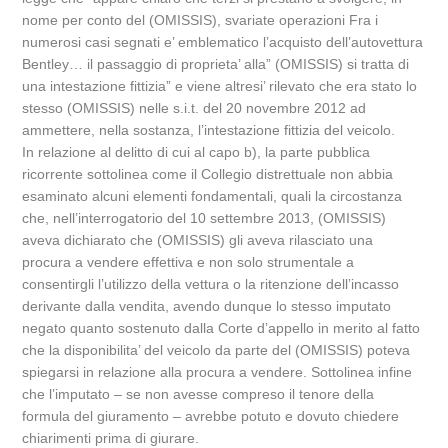
nome per conto del (OMISSIS), svariate operazioni Fra i
numerosi casi segnati e’ emblematico l’acquisto dell’autovettura
Bentley… il passaggio di proprieta’ alla” (OMISSIS) si tratta di
una intestazione fittizia” e viene altresi’ rilevato che era stato lo
stesso (OMISSIS) nelle s.i.t. del 20 novembre 2012 ad
ammettere, nella sostanza, l’intestazione fittizia del veicolo.
In relazione al delitto di cui al capo b), la parte pubblica
ricorrente sottolinea come il Collegio distrettuale non abbia
esaminato alcuni elementi fondamentali, quali la circostanza
che, nell’interrogatorio del 10 settembre 2013, (OMISSIS)
aveva dichiarato che (OMISSIS) gli aveva rilasciato una
procura a vendere effettiva e non solo strumentale a
consentirgli l’utilizzo della vettura o la ritenzione dell’incasso
derivante dalla vendita, avendo dunque lo stesso imputato
negato quanto sostenuto dalla Corte d’appello in merito al fatto
che la disponibilita’ del veicolo da parte del (OMISSIS) poteva
spiegarsi in relazione alla procura a vendere. Sottolinea infine
che l’imputato – se non avesse compreso il tenore della
formula del giuramento – avrebbe potuto e dovuto chiedere
chiarimenti prima di giurare.