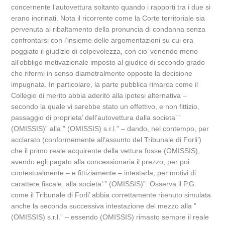
concernente l’autovettura soltanto quando i rapporti tra i due si
erano incrinati. Nota il ricorrente come la Corte territoriale sia
pervenuta al ribaltamento della pronuncia di condanna senza
confrontarsi con l’insieme delle argomentazioni su cui era
poggiato il giudizio di colpevolezza, con cio’ venendo meno
all’obbligo motivazionale imposto al giudice di secondo grado
che riformi in senso diametralmente opposto la decisione
impugnata. In particolare, la parte pubblica rimarca come il
Collegio di merito abbia aderito alla ipotesi alternativa –
secondo la quale vi sarebbe stato un effettivo, e non fittizio,
passaggio di proprieta’ dell’autovettura dalla societa’ ”
(OMISSIS)” alla ” (OMISSIS) s.r.l.” – dando, nel contempo, per
acclarato (conformemente all’assunto del Tribunale di Forli’)
che il primo reale acquirente della vettura fosse (OMISSIS),
avendo egli pagato alla concessionaria il prezzo, per poi
contestualmente – e fittiziamente – intestarla, per motivi di
carattere fiscale, alla societa’ ” (OMISSIS)”. Osserva il P.G.
come il Tribunale di Forli’ abbia correttamente ritenuto simulata
anche la seconda successiva intestazione del mezzo alla ”
(OMISSIS) s.r.l.” – essendo (OMISSIS) rimasto sempre il reale