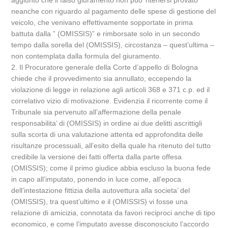
aggiunto che il falso giuramento non puo’ ritenersi provato
neanche con riguardo al pagamento delle spese di gestione del
veicolo, che venivano effettivamente sopportate in prima
battuta dalla ” (OMISSIS)” e rimborsate solo in un secondo
tempo dalla sorella del (OMISSIS), circostanza – quest’ultima –
non contemplata dalla formula del giuramento.
2. Il Procuratore generale della Corte d’appello di Bologna
chiede che il provvedimento sia annullato, eccependo la
violazione di legge in relazione agli articoli 368 e 371 c.p. ed il
correlativo vizio di motivazione. Evidenzia il ricorrente come il
Tribunale sia pervenuto all’affermazione della penale
responsabilita’ di (OMISSIS) in ordine ai due delitti ascrittigli
sulla scorta di una valutazione attenta ed approfondita delle
risultanze processuali, all’esito della quale ha ritenuto del tutto
credibile la versione dei fatti offerta dalla parte offesa
(OMISSIS); come il primo giudice abbia escluso la buona fede
in capo all’imputato, ponendo in luce come, all’epoca
dell’intestazione fittizia della autovettura alla societa’ del
(OMISSIS), tra quest’ultimo e il (OMISSIS) vi fosse una
relazione di amicizia, connotata da favori reciproci anche di tipo
economico, e come l’imputato avesse disconosciuto l’accordo