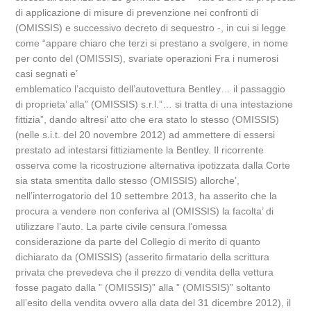
di applicazione di misure di prevenzione nei confronti di
(OMISSIS) e successivo decreto di sequestro -, in cui si legge
come “appare chiaro che terzi si prestano a svolgere, in nome
per conto del (OMISSIS), svariate operazioni Fra i numerosi
casi segnati e’
emblematico l’acquisto dell’autovettura Bentley… il passaggio
di proprieta’ alla” (OMISSIS) s.r.l.”… si tratta di una intestazione
fittizia”, dando altresi’ atto che era stato lo stesso (OMISSIS)
(nelle s.i.t. del 20 novembre 2012) ad ammettere di essersi
prestato ad intestarsi fittiziamente la Bentley. Il ricorrente
osserva come la ricostruzione alternativa ipotizzata dalla Corte
sia stata smentita dallo stesso (OMISSIS) allorche’,
nell’interrogatorio del 10 settembre 2013, ha asserito che la
procura a vendere non conferiva al (OMISSIS) la facolta’ di
utilizzare l’auto. La parte civile censura l’omessa
considerazione da parte del Collegio di merito di quanto
dichiarato da (OMISSIS) (asserito firmatario della scrittura
privata che prevedeva che il prezzo di vendita della vettura
fosse pagato dalla ” (OMISSIS)” alla ” (OMISSIS)” soltanto
all’esito della vendita ovvero alla data del 31 dicembre 2012), il