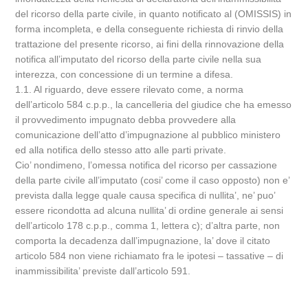
del ricorso della parte civile, in quanto notificato al (OMISSIS) in
forma incompleta, e della conseguente richiesta di rinvio della
trattazione del presente ricorso, ai fini della rinnovazione della
notifica all’imputato del ricorso della parte civile nella sua
interezza, con concessione di un termine a difesa.
1.1. Al riguardo, deve essere rilevato come, a norma
dell’articolo 584 c.p.p., la cancelleria del giudice che ha emesso
il provvedimento impugnato debba provvedere alla
comunicazione dell’atto d’impugnazione al pubblico ministero
ed alla notifica dello stesso atto alle parti private.
Cio’ nondimeno, l’omessa notifica del ricorso per cassazione
della parte civile all’imputato (cosi’ come il caso opposto) non e’
prevista dalla legge quale causa specifica di nullita’, ne’ puo’
essere ricondotta ad alcuna nullita’ di ordine generale ai sensi
dell’articolo 178 c.p.p., comma 1, lettera c); d’altra parte, non
comporta la decadenza dall’impugnazione, la’ dove il citato
articolo 584 non viene richiamato fra le ipotesi – tassative – di
inammissibilita’ previste dall’articolo 591.