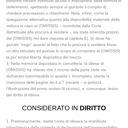
possono rilevare eventuali lacune o improprieta’ della formula di
deferimento, spettando sempre al giurante il compito di
chiedere precisazioni o chiarimenti. Nota, infine, come la
spiegazione alternativa quanto alla disponibilita’ materiale della
vettura in capo al (OMISSIS) – ricondotta dalla Corte
distrettuale alla procura a vendere -, sia stata smentita proprio
dal (OMISSIS) nel dare risposta al capitolo E), la’ dove ha
giurato “nego” quanto al fatto che la procura a vendere fosse
un atto simulato ed avesse lo scopo di consentire al (OMISSIS)
la piu’ ampia liberta’ dispositiva del mezzo.
4. Nella memoria depositata in cancelleria, la difesa di
(OMISSIS) ha chiesto che il ricorso della parte civile sia
dichiarato inammissibile in quanto t. incompleto, stante la
mancanza delle pagine da 4 a 7 (recanti – si ipotizza
l’illustrazione del primo motivo di ricorso), e, comunque, lesivo
del diritto di difesa.
CONSIDERATO IN
DIRITTO
1. Preliminarmente, mette conto di rilevare la manifesta
infondatezza della richiesta di declaratoria dell’inammissibilita’