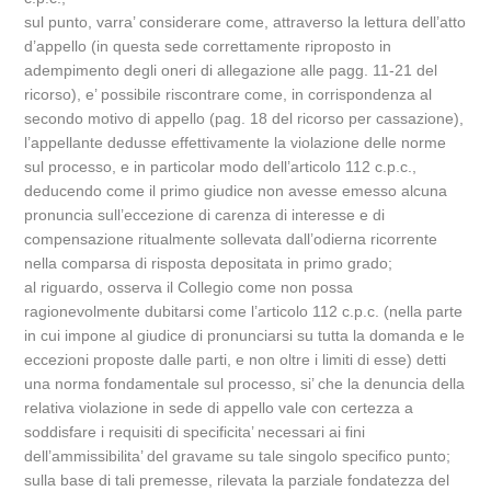
sul punto, varra’ considerare come, attraverso la lettura dell’atto
d’appello (in questa sede correttamente riproposto in
adempimento degli oneri di allegazione alle pagg. 11-21 del
ricorso), e’ possibile riscontrare come, in corrispondenza al
secondo motivo di appello (pag. 18 del ricorso per cassazione),
l’appellante dedusse effettivamente la violazione delle norme
sul processo, e in particolar modo dell’articolo 112 c.p.c.,
deducendo come il primo giudice non avesse emesso alcuna
pronuncia sull’eccezione di carenza di interesse e di
compensazione ritualmente sollevata dall’odierna ricorrente
nella comparsa di risposta depositata in primo grado;
al riguardo, osserva il Collegio come non possa
ragionevolmente dubitarsi come l’articolo 112 c.p.c. (nella parte
in cui impone al giudice di pronunciarsi su tutta la domanda e le
eccezioni proposte dalle parti, e non oltre i limiti di esse) detti
una norma fondamentale sul processo, si’ che la denuncia della
relativa violazione in sede di appello vale con certezza a
soddisfare i requisiti di specificita’ necessari ai fini
dell’ammissibilita’ del gravame su tale singolo specifico punto;
sulla base di tali premesse, rilevata la parziale fondatezza del