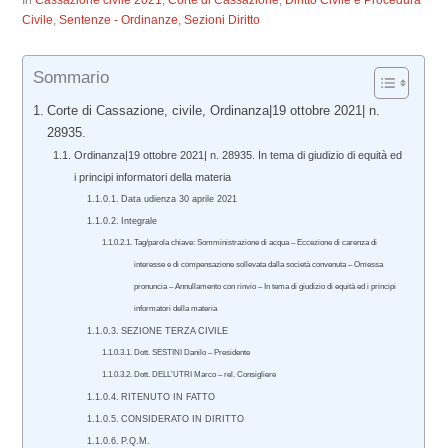
In
Cassazione civile 2021
,
Corte di Cassazione
,
Diritto Civile e Procedura
Civile
,
Sentenze - Ordinanze
,
Sezioni Diritto
Sommario
Corte di Cassazione, civile, Ordinanza|19 ottobre 2021| n.
28935.
Ordinanza|19 ottobre 2021| n. 28935. In tema di giudizio di equità ed
i principi informatori della materia
Data udienza 30 aprile 2021
Integrale
Tag/parola chiave: Somministrazione di acqua – Eccezione di carenza di
interesse e di compensazione sollevata dalla società convenuta – Omessa
pronuncia – Annullamento con rinvio – In tema di giudizio di equità ed i principi
informatori della materia
SEZIONE TERZA CIVILE
Dott. SESTINI Danilo – Presidente
Dott. DELL’UTRI Marco – rel. Consigliere
RITENUTO IN FATTO
CONSIDERATO IN DIRITTO
P.Q.M.