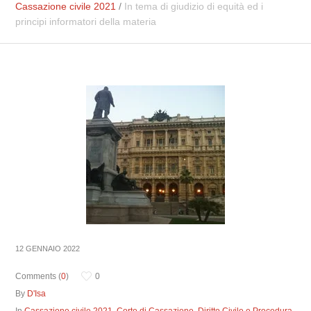
Cassazione civile 2021
/
In tema di giudizio di equità ed i
principi informatori della materia
12 GENNAIO 2022
Comments (
0
)
0
By
D'Isa