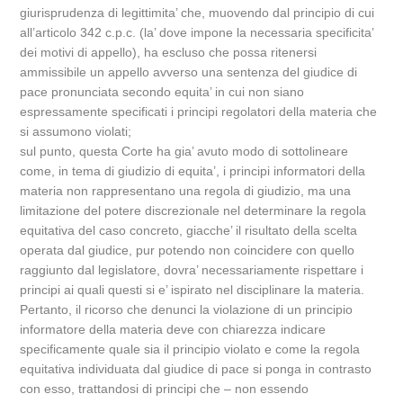
giurisprudenza di legittimita’ che, muovendo dal principio di cui
all’articolo 342 c.p.c. (la’ dove impone la necessaria specificita’
dei motivi di appello), ha escluso che possa ritenersi
ammissibile un appello avverso una sentenza del giudice di
pace pronunciata secondo equita’ in cui non siano
espressamente specificati i principi regolatori della materia che
si assumono violati;
sul punto, questa Corte ha gia’ avuto modo di sottolineare
come, in tema di giudizio di equita’, i principi informatori della
materia non rappresentano una regola di giudizio, ma una
limitazione del potere discrezionale nel determinare la regola
equitativa del caso concreto, giacche’ il risultato della scelta
operata dal giudice, pur potendo non coincidere con quello
raggiunto dal legislatore, dovra’ necessariamente rispettare i
principi ai quali questi si e’ ispirato nel disciplinare la materia.
Pertanto, il ricorso che denunci la violazione di un principio
informatore della materia deve con chiarezza indicare
specificamente quale sia il principio violato e come la regola
equitativa individuata dal giudice di pace si ponga in contrasto
con esso, trattandosi di principi che – non essendo