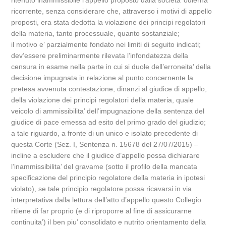
ritenuto inammissibile l’appello proposto dalla societa’ odierna
ricorrente, senza considerare che, attraverso i motivi di appello
proposti, era stata dedotta la violazione dei principi regolatori
della materia, tanto processuale, quanto sostanziale;
il motivo e’ parzialmente fondato nei limiti di seguito indicati;
dev’essere preliminarmente rilevata l’infondatezza della
censura in esame nella parte in cui si duole dell’erroneita’ della
decisione impugnata in relazione al punto concernente la
pretesa avvenuta contestazione, dinanzi al giudice di appello,
della violazione dei principi regolatori della materia, quale
veicolo di ammissibilita’ dell’impugnazione della sentenza del
giudice di pace emessa ad esito del primo grado del giudizio;
a tale riguardo, a fronte di un unico e isolato precedente di
questa Corte (Sez. I, Sentenza n. 15678 del 27/07/2015) –
incline a escludere che il giudice d’appello possa dichiarare
l’inammissibilita’ del gravame (sotto il profilo della mancata
specificazione del principio regolatore della materia in ipotesi
violato), se tale principio regolatore possa ricavarsi in via
interpretativa dalla lettura dell’atto d’appello questo Collegio
ritiene di far proprio (e di riproporre al fine di assicurarne
continuita’) il ben piu’ consolidato e nutrito orientamento della