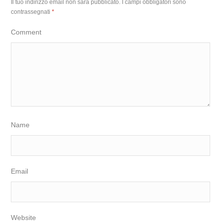
Il tuo indirizzo email non sarà pubblicato.
I campi obbligatori sono
contrassegnati
*
Comment
Name
Email
Website