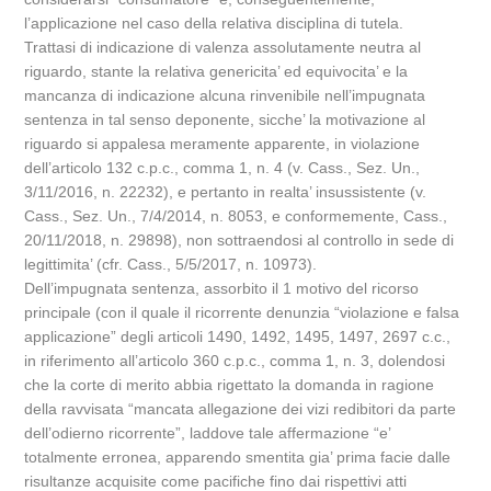
l’applicazione nel caso della relativa disciplina di tutela.
Trattasi di indicazione di valenza assolutamente neutra al
riguardo, stante la relativa genericita’ ed equivocita’ e la
mancanza di indicazione alcuna rinvenibile nell’impugnata
sentenza in tal senso deponente, sicche’ la motivazione al
riguardo si appalesa meramente apparente, in violazione
dell’articolo 132 c.p.c., comma 1, n. 4 (v. Cass., Sez. Un.,
3/11/2016, n. 22232), e pertanto in realta’ insussistente (v.
Cass., Sez. Un., 7/4/2014, n. 8053, e conformemente, Cass.,
20/11/2018, n. 29898), non sottraendosi al controllo in sede di
legittimita’ (cfr. Cass., 5/5/2017, n. 10973).
Dell’impugnata sentenza, assorbito il 1 motivo del ricorso
principale (con il quale il ricorrente denunzia “violazione e falsa
applicazione” degli articoli 1490, 1492, 1495, 1497, 2697 c.c.,
in riferimento all’articolo 360 c.p.c., comma 1, n. 3, dolendosi
che la corte di merito abbia rigettato la domanda in ragione
della ravvisata “mancata allegazione dei vizi redibitori da parte
dell’odierno ricorrente”, laddove tale affermazione “e’
totalmente erronea, apparendo smentita gia’ prima facie dalle
risultanze acquisite come pacifiche fino dai rispettivi atti