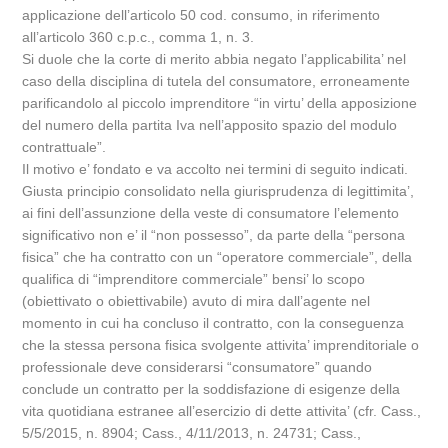
applicazione dell’articolo 50 cod. consumo, in riferimento
all’articolo 360 c.p.c., comma 1, n. 3.
Si duole che la corte di merito abbia negato l’applicabilita’ nel
caso della disciplina di tutela del consumatore, erroneamente
parificandolo al piccolo imprenditore “in virtu’ della apposizione
del numero della partita Iva nell’apposito spazio del modulo
contrattuale”.
Il motivo e’ fondato e va accolto nei termini di seguito indicati.
Giusta principio consolidato nella giurisprudenza di legittimita’,
ai fini dell’assunzione della veste di consumatore l’elemento
significativo non e’ il “non possesso”, da parte della “persona
fisica” che ha contratto con un “operatore commerciale”, della
qualifica di “imprenditore commerciale” bensi’ lo scopo
(obiettivato o obiettivabile) avuto di mira dall’agente nel
momento in cui ha concluso il contratto, con la conseguenza
che la stessa persona fisica svolgente attivita’ imprenditoriale o
professionale deve considerarsi “consumatore” quando
conclude un contratto per la soddisfazione di esigenze della
vita quotidiana estranee all’esercizio di dette attivita’ (cfr. Cass.,
5/5/2015, n. 8904; Cass., 4/11/2013, n. 24731; Cass.,