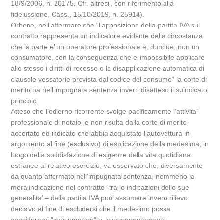
18/9/2006, n. 20175. Cfr. altresi’, con riferimento alla
fideiussione, Cass., 15/10/2019, n. 25914).
Orbene, nell’affermare che “l’apposizione della partita IVA sul
contratto rappresenta un indicatore evidente della circostanza
che la parte e’ un operatore professionale e, dunque, non un
consumatore, con la conseguenza che e’ impossibile applicare
allo stesso i diritti di recesso o la disapplicazione automatica di
clausole vessatorie prevista dal codice del consumo” la corte di
merito ha nell’impugnata sentenza invero disatteso il suindicato
principio.
Atteso che l’odierno ricorrente svolge pacificamente l’attivita’
professionale di notaio, e non risulta dalla corte di merito
accertato ed indicato che abbia acquistato l’autovettura in
argomento al fine (esclusivo) di esplicazione della medesima, in
luogo della soddisfazione di esigenze della vita quotidiana
estranee al relativo esercizio, va osservato che, diversamente
da quanto affermato nell’impugnata sentenza, nemmeno la
mera indicazione nel contratto -tra le indicazioni delle sue
generalita’ – della partita IVA puo’ assumere invero rilievo
decisivo al fine di escludersi che il medesimo possa
considerarsi “consumatore” e, conseguentemente,