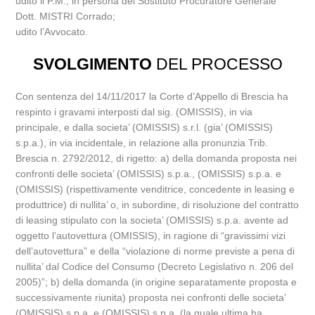
udito il P.M., in persona del Sostituto Procuratore Generale
Dott. MISTRI Corrado;
udito l’Avvocato.
SVOLGIMENTO
DEL PROCESSO
Con sentenza del 14/11/2017 la Corte d’Appello di Brescia ha
respinto i gravami interposti dal sig. (OMISSIS), in via
principale, e dalla societa’ (OMISSIS) s.r.l. (gia’ (OMISSIS)
s.p.a.), in via incidentale, in relazione alla pronunzia Trib.
Brescia n. 2792/2012, di rigetto: a) della domanda proposta nei
confronti delle societa’ (OMISSIS) s.p.a., (OMISSIS) s.p.a. e
(OMISSIS) (rispettivamente venditrice, concedente in leasing e
produttrice) di nullita’ o, in subordine, di risoluzione del contratto
di leasing stipulato con la societa’ (OMISSIS) s.p.a. avente ad
oggetto l’autovettura (OMISSIS), in ragione di “gravissimi vizi
dell’autovettura” e della “violazione di norme previste a pena di
nullita’ dal Codice del Consumo (Decreto Legislativo n. 206 del
2005)”; b) della domanda (in origine separatamente proposta e
successivamente riunita) proposta nei confronti delle societa’
(OMISSIS) s.p.a. e (OMISSIS) s.p.a. (la quale ultima ha