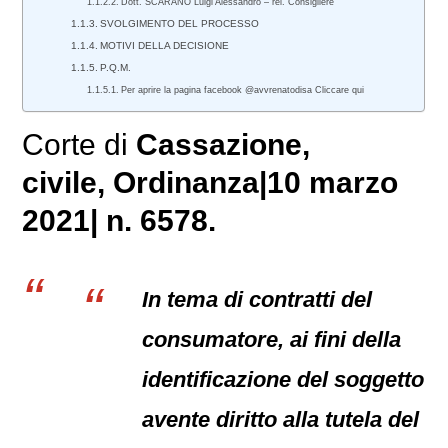
Dott. SCARANO Luigi Alessandro – rel. Consigliere
SVOLGIMENTO DEL PROCESSO
MOTIVI DELLA DECISIONE
P.Q.M.
Per aprire la pagina facebook @avvrenatodisa Cliccare qui
Corte di
Cassazione,
civile
, Ordinanza|10 marzo
2021| n. 6578.
In tema di contratti del
consumatore, ai fini della
identificazione del soggetto
avente diritto alla tutela del