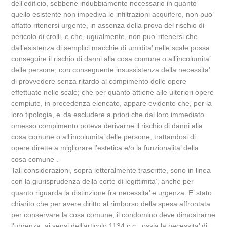
dell’edificio, sebbene indubbiamente necessario in quanto
quello esistente non impediva le infiltrazioni acquifere, non puo’
affatto ritenersi urgente, in assenza della prova del rischio di
pericolo di crolli, e che, ugualmente, non puo’ ritenersi che
dall’esistenza di semplici macchie di umidita’ nelle scale possa
conseguire il rischio di danni alla cosa comune o all’incolumita’
delle persone, con conseguente insussistenza della necessita’
di provvedere senza ritardo al compimento delle opere
effettuate nelle scale; che per quanto attiene alle ulteriori opere
compiute, in precedenza elencate, appare evidente che, per la
loro tipologia, e’ da escludere a priori che dal loro immediato
omesso compimento poteva derivarne il rischio di danni alla
cosa comune o all’incolumita’ delle persone, trattandosi di
opere dirette a migliorare l’estetica e/o la funzionalita’ della
cosa comune”.
Tali considerazioni, sopra letteralmente trascritte, sono in linea
con la giurisprudenza della corte di legittimita’, anche per
quanto riguarda la distinzione fra necessita’ e urgenza. E’ stato
chiarito che per avere diritto al rimborso della spesa affrontata
per conservare la cosa comune, il condomino deve dimostrarne
l’urgenza, ai sensi dell’articolo 1134 c.c., ossia la necessita’ di