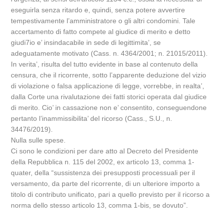
eseguirla senza ritardo e, quindi, senza potere avvertire
tempestivamente l’amministratore o gli altri condomini. Tale
accertamento di fatto compete al giudice di merito e detto
giudi7io e’ insindacabile in sede di legittimita’, se
adeguatamente motivato (Cass. n. 4364/2001; n. 21015/2011).
In verita’, risulta del tutto evidente in base al contenuto della
censura, che il ricorrente, sotto l’apparente deduzione del vizio
di violazione o falsa applicazione di legge, vorrebbe, in realta’,
dalla Corte una rivalutazione dei fatti storici operata dal giudice
di merito. Cio’ in cassazione non e’ consentito, conseguendone
pertanto l’inammissibilita’ del ricorso (Cass., S.U., n.
34476/2019).
Nulla sulle spese.
Ci sono le condizioni per dare atto al Decreto del Presidente
della Repubblica n. 115 del 2002, ex articolo 13, comma 1-
quater, della “sussistenza dei presupposti processuali per il
versamento, da parte del ricorrente, di un ulteriore importo a
titolo di contributo unificato, pari a quello previsto per il ricorso a
norma dello stesso articolo 13, comma 1-bis, se dovuto”.