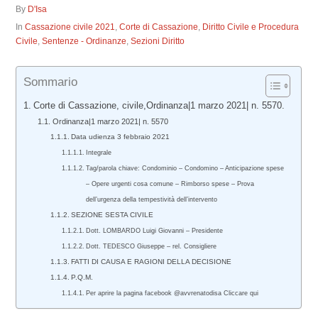
By
D'Isa
In
Cassazione civile 2021
,
Corte di Cassazione
,
Diritto Civile e Procedura
Civile
,
Sentenze - Ordinanze
,
Sezioni Diritto
Sommario
Corte di Cassazione, civile,Ordinanza|1 marzo 2021| n. 5570.
Ordinanza|1 marzo 2021| n. 5570
Data udienza 3 febbraio 2021
Integrale
Tag/parola chiave: Condominio – Condomino – Anticipazione spese
– Opere urgenti cosa comune – Rimborso spese – Prova
dell’urgenza della tempestività dell’intervento
SEZIONE SESTA CIVILE
Dott. LOMBARDO Luigi Giovanni – Presidente
Dott. TEDESCO Giuseppe – rel. Consigliere
FATTI DI CAUSA E RAGIONI DELLA DECISIONE
P.Q.M.
Per aprire la pagina facebook @avvrenatodisa Cliccare qui