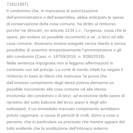
7181/1997).
Il condomino che, in mancanza di autorizzazione
dell’amministratore o dell’assemblea, abbia anticipato le spese
di conservazione della cosa comune, ha diritto al rimborso
purche’ ne dimostri, ex articolo 1134 c.c., l’urgenza, ossia che le
opere, per evitare un possibile nocumento a se’, a terzi od alla
cosa comune, dovevano essere eseguite senza ritardo e senza
possibilita’ di avvertire tempestivamente l’amministratore o gli
altri condomini (Cass. n. 18759/2016; n. 9280/2018).
Nella sentenza impugnata non si leggono affermazioni in
contrasto con tali principi. La corte di merito infatti ha negato il
rimborso in base al rilievo che mancava “la prova che
dall’omesso compimento degli stessi poteva derivarne un
possibile nocumento alla cosa comune od alla stessa
incolumita’ dei condomini o di terzi, ad eccezione delle opere di
ripristino del sotto balcone del terzo piano e degli altri
sottostanti, il cui immediato mancato compimento avrebbero
potuto cagionare, a causa di pericoli di crolli, danni a cose o
persone; che in particolare va precisato che mentre appare del
tutto evidente che la sostituzione dell’intonaco esterno