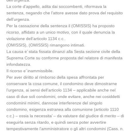
dell’urgenza.
La corte d’appello, adita dai soccombenti, riformava la
sentenza, negando che l’attore avesse dato prova del requisito
dell’urgenza.
Per la cassazione della sentenza il (OMISSIS) ha proposto
ricorso, affidato a un unico motivo, con il quale denuncia la
violazione dell’articolo 1134 c.c..
(OMISSIS), (OMISSIS) rimangono intimati.
La causa e’ stata fissata dinanzi alla Sesta sezione civile della
Suprema Corte su conforme proposta del relatore di manifesta
infondatezza.
Il ricorso e’ inammissibile.
Per aver diritto al rimborso della spesa affrontata per
conservare la cosa comune, il condomino deve dimostrarne
l’urgenza, ai sensi dell’articolo 1134 – applicabile anche nel
caso di due soli condomini, onde evitare, anche nei cosiddetti
condominii minimi, dannose interferenze del singolo
condomino, esigenza estranea alla comunione (articolo 1110
c.c.) – ossia la necessita’ – da valutare dal giudice di merito – di
eseguirla senza ritardo, e quindi senza poter avvertire
tempestivamente l’amministratore o gli altri condomini (Cass. n.