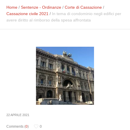
Home
/
Sentenze - Ordinanze
/
Corte di Cassazione
/
Cassazione civile 2021
/
In tema di condominio negli edifici per
avere diritto al rimborso della spesa affrontata
22 APRILE 2021
Comments (
0
)
0