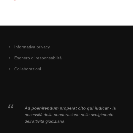
Informativa privacy
Esonero di responsabilità
Collaborazioni
Ad poenitendum properat cito qui iudicat
- la
necessità della ponderazione nello svolgimento
dell'attività giudiziaria