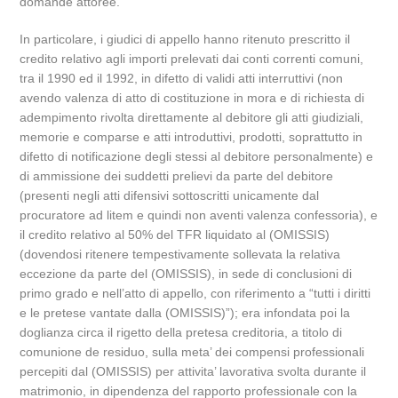
domande attoree.
In particolare, i giudici di appello hanno ritenuto prescritto il
credito relativo agli importi prelevati dai conti correnti comuni,
tra il 1990 ed il 1992, in difetto di validi atti interruttivi (non
avendo valenza di atto di costituzione in mora e di richiesta di
adempimento rivolta direttamente al debitore gli atti giudiziali,
memorie e comparse e atti introduttivi, prodotti, soprattutto in
difetto di notificazione degli stessi al debitore personalmente) e
di ammissione dei suddetti prelievi da parte del debitore
(presenti negli atti difensivi sottoscritti unicamente dal
procuratore ad litem e quindi non aventi valenza confessoria), e
il credito relativo al 50% del TFR liquidato al (OMISSIS)
(dovendosi ritenere tempestivamente sollevata la relativa
eccezione da parte del (OMISSIS), in sede di conclusioni di
primo grado e nell’atto di appello, con riferimento a “tutti i diritti
e le pretese vantate dalla (OMISSIS)”); era infondata poi la
doglianza circa il rigetto della pretesa creditoria, a titolo di
comunione de residuo, sulla meta’ dei compensi professionali
percepiti dal (OMISSIS) per attivita’ lavorativa svolta durante il
matrimonio, in dipendenza del rapporto professionale con la