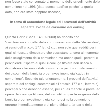
non fosse stato consumato al momento dello scioglimento della
comunione nel 1996 (dato questo pacifico poiche’, a quella
data, non era stato neppure riscosso).
In tema di comunione legale ed i proventi dell’attività
separata svolta da ciascuno dei coniugi
Questa Corte (Cass. 14897/2000) ha ribadito che
“costituiscono oggetto della comunione cosiddetta “de residuo”,
ai sensi dell’articolo 177 lett c) c.c., non solo quei redditi per i
quali si riesca a dimostrare che sussistano ancora al momento
dello scioglimento della comunione ma anche quelli, percetti e
percipiendi, rispetto ai quali il coniuge titolare non riesca a
dimostrare che siano stati consumati o per il soddisfacimento
dei bisogni della famiglia o per investimenti gia’ caduti in
comunione”. Secondo tale orientamento, i proventi dell’attivita’
separata dei coniugi, contemplati all’articolo 177 c.c., lettera c),
percepiti o che debbono esserlo, per i quali manchi la prova, ad
opera del coniuge titolare, del loro utilizzo per le esigenze della
famiglia o per investimenti gia’ compresi nella comunione,
entrano immediatamente e di pieno diritto a far parte della