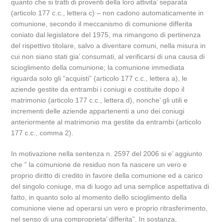
quanto che si tratti di proventi della loro attivita’ separata
(articolo 177 c.c., lettera c) – non cadono automaticamente in
comunione, secondo il meccanismo di comunione differita
coniato dal legislatore del 1975, ma rimangono di pertinenza
del rispettivo titolare, salvo a diventare comuni, nella misura in
cui non siano stati gia’ consumati, al verificarsi di una causa di
scioglimento della comunione; la comunione immediata
riguarda solo gli “acquisti” (articolo 177 c.c., lettera a), le
aziende gestite da entrambi i coniugi e costituite dopo il
matrimonio (articolo 177 c.c., lettera d), nonche’ gli utili e
incrementi delle aziende appartenenti a uno dei coniugi
anteriormente al matrimonio ma gestite da entrambi (articolo
177 c.c., comma 2).
In motivazione nella sentenza n. 2597 del 2006 si e’ aggiunto
che ” la comunione de residuo non fa nascere un vero e
proprio diritto di credito in favore della comunione ed a carico
del singolo coniuge, ma di luogo ad una semplice aspettativa di
fatto, in quanto solo al momento dello scioglimento della
comunione viene ad operarsi un vero e proprio ritrasferimento,
nel senso di una comproprieta’ differita”. In sostanza,