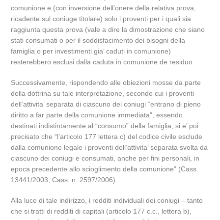
comunione e (con inversione dell’onere della relativa prova,
ricadente sul coniuge titolare) solo i proventi per i quali sia
raggiunta questa prova (vale a dire la dimostrazione che siano
stati consumati o per il soddisfacimento dei bisogni della
famiglia o per investimenti gia’ caduti in comunione)
resterebbero esclusi dalla caduta in comunione de residuo.
Successivamente, rispondendo alle obiezioni mosse da parte
della dottrina su tale interpretazione, secondo cui i proventi
dell’attivita’ separata di ciascuno dei coniugi “entrano di pieno
diritto a far parte della comunione immediata”, essendo
destinati indistintamente al “consumo” della famiglia, si e’ poi
precisato che “l’articolo 177 lettera c) del codice civile esclude
dalla comunione legale i proventi dell’attivita’ separata svolta da
ciascuno dei coniugi e consumati, anche per fini personali, in
epoca precedente allo scioglimento della comunione” (Cass.
13441/2003; Cass. n. 2597/2006).
Alla luce di tale indirizzo, i redditi individuali dei coniugi – tanto
che si tratti di redditi di capitali (articolo 177 c.c., lettera b),