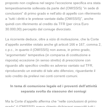
proposto non coglieva nel segno l’eccezione specifica era stata
tempestivamente sollevata da parte del (OMISSIS) “in sede di
conclusioni” di primo grado e nell’atto di appello con riferimento
a “tutti i diritti e le pretese vantate dalla (OMISSIS)”, anche
quindi con riferimento al credito da TFR (per circa Euro
30.000,00) percepito dal coniuge divorziato.
La ricorrente deduce, oltre a vizio di motivazione, che la Corte
d’appello avrebbe violato anche gli articoli 166 e 167, comma 2,
c.p.c., in quanto il (OMISSIS) non aveva, in primo grado,
“argomentato” tempestiva (in comparsa di costituzione e
risposta) eccezione (in senso stretto) di prescrizione con
riguardo allo specifico credito ex adverso vantato sul TFR,
riproducendo un estratto di tale atto difensivo, riguardante il
solo credito da prelievi nei conti correnti comuni.
In tema di comunione legale ed i proventi dell’attività
separata svolta da ciascuno dei coniugi
Ma la Corte d’appello afferma che “nelle conclusioni di primo
grado” il (OMISSIS) aveva chiesto dichiararsi prescritti tutti i