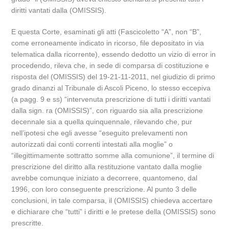
diritti vantati dalla (OMISSIS).
E questa Corte, esaminati gli atti (Fascicoletto “A”, non “B”,
come erroneamente indicato in ricorso, file depositato in via
telematica dalla ricorrente), essendo dedotto un vizio di error in
procedendo, rileva che, in sede di comparsa di costituzione e
risposta del (OMISSIS) del 19-21-11-2011, nel giudizio di primo
grado dinanzi al Tribunale di Ascoli Piceno, lo stesso eccepiva
(a pagg. 9 e ss) “intervenuta prescrizione di tutti i diritti vantati
dalla sign. ra (OMISSIS)”, con riguardo sia alla prescrizione
decennale sia a quella quinquennale, rilevando che, pur
nell’ipotesi che egli avesse “eseguito prelevamenti non
autorizzati dai conti correnti intestati alla moglie” o
“illegittimamente sottratto somme alla comunione”, il termine di
prescrizione del diritto alla restituzione vantato dalla moglie
avrebbe comunque iniziato a decorrere, quantomeno, dal
1996, con loro conseguente prescrizione. Al punto 3 delle
conclusioni, in tale comparsa, il (OMISSIS) chiedeva accertare
e dichiarare che “tutti” i diritti e le pretese della (OMISSIS) sono
prescritte.