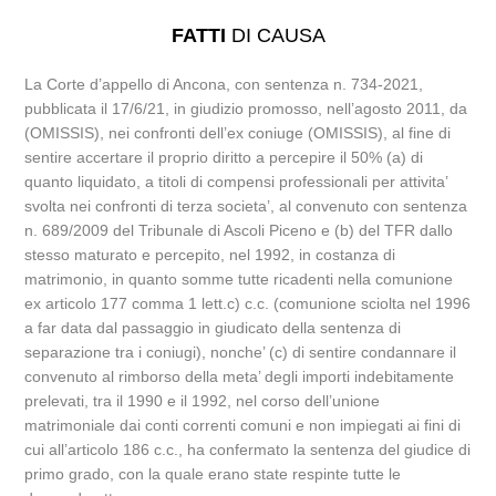
FATTI
DI CAUSA
La Corte d’appello di Ancona, con sentenza n. 734-2021,
pubblicata il 17/6/21, in giudizio promosso, nell’agosto 2011, da
(OMISSIS), nei confronti dell’ex coniuge (OMISSIS), al fine di
sentire accertare il proprio diritto a percepire il 50% (a) di
quanto liquidato, a titoli di compensi professionali per attivita’
svolta nei confronti di terza societa’, al convenuto con sentenza
n. 689/2009 del Tribunale di Ascoli Piceno e (b) del TFR dallo
stesso maturato e percepito, nel 1992, in costanza di
matrimonio, in quanto somme tutte ricadenti nella comunione
ex articolo 177 comma 1 lett.c) c.c. (comunione sciolta nel 1996
a far data dal passaggio in giudicato della sentenza di
separazione tra i coniugi), nonche’ (c) di sentire condannare il
convenuto al rimborso della meta’ degli importi indebitamente
prelevati, tra il 1990 e il 1992, nel corso dell’unione
matrimoniale dai conti correnti comuni e non impiegati ai fini di
cui all’articolo 186 c.c., ha confermato la sentenza del giudice di
primo grado, con la quale erano state respinte tutte le