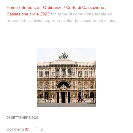
Home
/
Sentenze - Ordinanze
/
Corte di Cassazione
/
Cassazione civile 2023
/
In tema di comunione legale ed i
proventi dell’attività separata svolta da ciascuno dei coniugi
26 SETTEMBRE 2023
Comments (
0
)
0