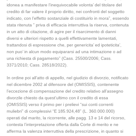
idonea a manifestare l’inequivocabile volonta’ del titolare del
credito di far valere il proprio diritto, nei confronti del soggetto
indicato, con l’effetto sostanziale di costituirlo in mora”, essendo
stata ritenuta ” priva di efficacia interruttiva la riserva, contenuta
in un atto di citazione, di agire per il risarcimento di danni
diversi e ulteriori rispetto a quelli effettivamente lamentati,
trattandosi di espressione che, per genericita’ ed ipoteticita’,
non puo’ in alcun modo equipararsi ad una intimazione o ad
una richiesta di pagamento” (Cass. 25500/2006; Cass.
3371/2010; Cass. 28518/2022).
In ordine poi all’atto di appello, nel giudizio di divorzio, notificato
nel dicembre 2002 al difensore del (OMISSIS), contenente
l’eccezione di compensazione del credito relativo all’assegno
divorzile chiesto da quest’ultimo con il credito di essa
(OMISSIS) verso il primo per i prelievi “sui conti correnti
muliebri” di complessivi “E 185.924,48” (L. 360.000.000)
operati dal marito, la ricorrente, alle pagg. 13 e 14 del ricorso,
contesta l’interpretazione offerta dalla Corte di merito e ne
afferma la valenza interruttiva della prescrizione, in quanto si