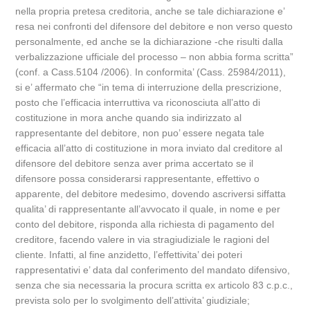
nella propria pretesa creditoria, anche se tale dichiarazione e’
resa nei confronti del difensore del debitore e non verso questo
personalmente, ed anche se la dichiarazione -che risulti dalla
verbalizzazione ufficiale del processo – non abbia forma scritta”
(conf. a Cass.5104 /2006). In conformita’ (Cass. 25984/2011),
si e’ affermato che “in tema di interruzione della prescrizione,
posto che l’efficacia interruttiva va riconosciuta all’atto di
costituzione in mora anche quando sia indirizzato al
rappresentante del debitore, non puo’ essere negata tale
efficacia all’atto di costituzione in mora inviato dal creditore al
difensore del debitore senza aver prima accertato se il
difensore possa considerarsi rappresentante, effettivo o
apparente, del debitore medesimo, dovendo ascriversi siffatta
qualita’ di rappresentante all’avvocato il quale, in nome e per
conto del debitore, risponda alla richiesta di pagamento del
creditore, facendo valere in via stragiudiziale le ragioni del
cliente. Infatti, al fine anzidetto, l’effettivita’ dei poteri
rappresentativi e’ data dal conferimento del mandato difensivo,
senza che sia necessaria la procura scritta ex articolo 83 c.p.c.,
prevista solo per lo svolgimento dell’attivita’ giudiziale;