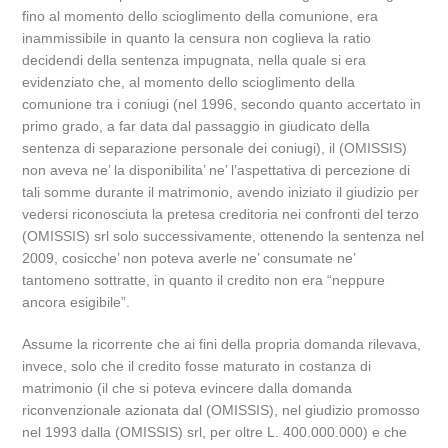
fino al momento dello scioglimento della comunione, era
inammissibile in quanto la censura non coglieva la ratio
decidendi della sentenza impugnata, nella quale si era
evidenziato che, al momento dello scioglimento della
comunione tra i coniugi (nel 1996, secondo quanto accertato in
primo grado, a far data dal passaggio in giudicato della
sentenza di separazione personale dei coniugi), il (OMISSIS)
non aveva ne’ la disponibilita’ ne’ l’aspettativa di percezione di
tali somme durante il matrimonio, avendo iniziato il giudizio per
vedersi riconosciuta la pretesa creditoria nei confronti del terzo
(OMISSIS) srl solo successivamente, ottenendo la sentenza nel
2009, cosicche’ non poteva averle ne’ consumate ne’
tantomeno sottratte, in quanto il credito non era “neppure
ancora esigibile”.
Assume la ricorrente che ai fini della propria domanda rilevava,
invece, solo che il credito fosse maturato in costanza di
matrimonio (il che si poteva evincere dalla domanda
riconvenzionale azionata dal (OMISSIS), nel giudizio promosso
nel 1993 dalla (OMISSIS) srl, per oltre L. 400.000.000) e che