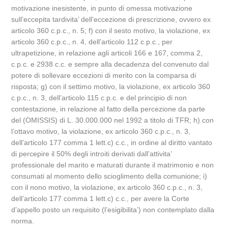
motivazione inesistente, in punto di omessa motivazione
sull’eccepita tardivita’ dell’eccezione di prescrizione, ovvero ex
articolo 360 c.p.c., n. 5; f) con il sesto motivo, la violazione, ex
articolo 360 c.p.c., n. 4, dell’articolo 112 c.p.c., per
ultrapetizione, in relazione agli articoli 166 e 167, comma 2,
c.p.c. e 2938 c.c. e sempre alla decadenza del convenuto dal
potere di sollevare eccezioni di merito con la comparsa di
risposta; g) con il settimo motivo, la violazione, ex articolo 360
c.p.c., n. 3, dell’articolo 115 c.p.c. e del principio di non
contestazione, in relazione al fatto della percezione da parte
del (OMISSIS) di L. 30.000.000 nel 1992 a titolo di TFR; h) con
l’ottavo motivo, la violazione, ex articolo 360 c.p.c., n. 3,
dell’articolo 177 comma 1 lett.c) c.c., in ordine al diritto vantato
di percepire il 50% degli introiti derivati dall’attivita’
professionale del marito e maturati durante il matrimonio e non
consumati al momento dello scioglimento della comunione; i)
con il nono motivo, la violazione, ex articolo 360 c.p.c., n. 3,
dell’articolo 177 comma 1 lett.c) c.c., per avere la Corte
d’appello posto un requisito (l’esigibilita’) non contemplato dalla
norma.