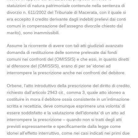
statuizioni di natura patrimoniale contenute nella sentenza di
divorzio n. 611/2002 del Tribunale di Macerata, con il quale si
era eccepito il credito derivante dagli indebiti prelievi dai conti
comuni in compensazione dell’assegno divorzile chiesto dal
marito), sono inammissibili.
Assume la ricorrente di avere con tali atti giudiziali avanzato
domanda di restituzione delle somme prelevate dai fondi
comuni nei confronti del (OMISSIS) e che essi, in quanto diretti
al difensore del (OMISSIS), erano di per se’ idonei ad
interrompere la prescrizione anche nei confronti del debitore.
Orbene, l’atto introduttivo della prescrizione del diritto di credito,
richiesto dall’articolo 2943 cit., comma 3, quale atto idoneo a
costituire in mora il debitore ossia consistente in un’intimazione
scritta e recettizia, deve comunque esprimere una volonta’ di
essere soddisfatto e la valutazione dell’idoneita’ di un atto ad
interrompere la prescrizione – quando non si tratti degli atti
previsti espressamente e specificamente dalla legge come
idonei all’effetto interruttivo, come nei casi indicati nei primi due