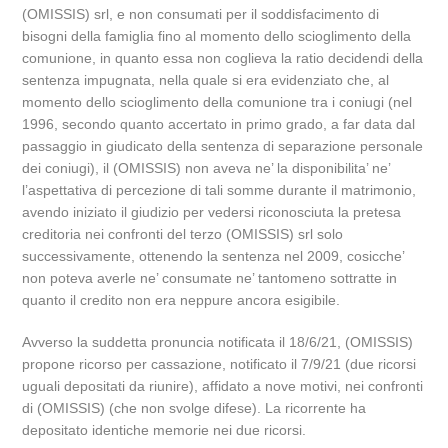
(OMISSIS) srl, e non consumati per il soddisfacimento di
bisogni della famiglia fino al momento dello scioglimento della
comunione, in quanto essa non coglieva la ratio decidendi della
sentenza impugnata, nella quale si era evidenziato che, al
momento dello scioglimento della comunione tra i coniugi (nel
1996, secondo quanto accertato in primo grado, a far data dal
passaggio in giudicato della sentenza di separazione personale
dei coniugi), il (OMISSIS) non aveva ne’ la disponibilita’ ne’
l’aspettativa di percezione di tali somme durante il matrimonio,
avendo iniziato il giudizio per vedersi riconosciuta la pretesa
creditoria nei confronti del terzo (OMISSIS) srl solo
successivamente, ottenendo la sentenza nel 2009, cosicche’
non poteva averle ne’ consumate ne’ tantomeno sottratte in
quanto il credito non era neppure ancora esigibile.
Avverso la suddetta pronuncia notificata il 18/6/21, (OMISSIS)
propone ricorso per cassazione, notificato il 7/9/21 (due ricorsi
uguali depositati da riunire), affidato a nove motivi, nei confronti
di (OMISSIS) (che non svolge difese). La ricorrente ha
depositato identiche memorie nei due ricorsi.