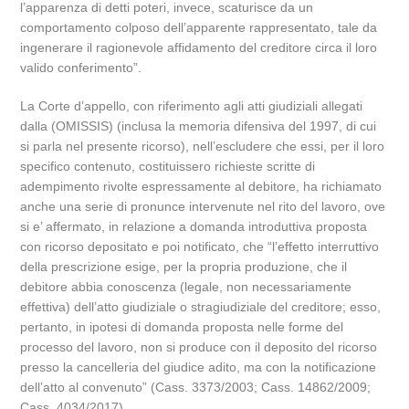
l’apparenza di detti poteri, invece, scaturisce da un
comportamento colposo dell’apparente rappresentato, tale da
ingenerare il ragionevole affidamento del creditore circa il loro
valido conferimento”.
La Corte d’appello, con riferimento agli atti giudiziali allegati
dalla (OMISSIS) (inclusa la memoria difensiva del 1997, di cui
si parla nel presente ricorso), nell’escludere che essi, per il loro
specifico contenuto, costituissero richieste scritte di
adempimento rivolte espressamente al debitore, ha richiamato
anche una serie di pronunce intervenute nel rito del lavoro, ove
si e’ affermato, in relazione a domanda introduttiva proposta
con ricorso depositato e poi notificato, che “l’effetto interruttivo
della prescrizione esige, per la propria produzione, che il
debitore abbia conoscenza (legale, non necessariamente
effettiva) dell’atto giudiziale o stragiudiziale del creditore; esso,
pertanto, in ipotesi di domanda proposta nelle forme del
processo del lavoro, non si produce con il deposito del ricorso
presso la cancelleria del giudice adito, ma con la notificazione
dell’atto al convenuto” (Cass. 3373/2003; Cass. 14862/2009;
Cass. 4034/2017).