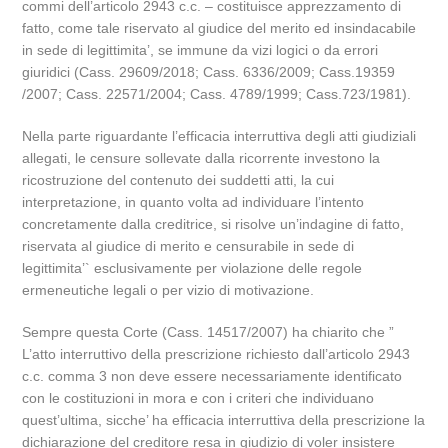
commi dell’articolo 2943 c.c. – costituisce apprezzamento di
fatto, come tale riservato al giudice del merito ed insindacabile
in sede di legittimita’, se immune da vizi logici o da errori
giuridici (Cass. 29609/2018; Cass. 6336/2009; Cass.19359
/2007; Cass. 22571/2004; Cass. 4789/1999; Cass.723/1981).
Nella parte riguardante l’efficacia interruttiva degli atti giudiziali
allegati, le censure sollevate dalla ricorrente investono la
ricostruzione del contenuto dei suddetti atti, la cui
interpretazione, in quanto volta ad individuare l’intento
concretamente dalla creditrice, si risolve un’indagine di fatto,
riservata al giudice di merito e censurabile in sede di
legittimita’` esclusivamente per violazione delle regole
ermeneutiche legali o per vizio di motivazione.
Sempre questa Corte (Cass. 14517/2007) ha chiarito che ”
L’atto interruttivo della prescrizione richiesto dall’articolo 2943
c.c. comma 3 non deve essere necessariamente identificato
con le costituzioni in mora e con i criteri che individuano
quest’ultima, sicche’ ha efficacia interruttiva della prescrizione la
dichiarazione del creditore resa in giudizio di voler insistere