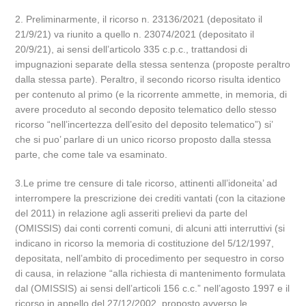
2. Preliminarmente, il ricorso n. 23136/2021 (depositato il
21/9/21) va riunito a quello n. 23074/2021 (depositato il
20/9/21), ai sensi dell’articolo 335 c.p.c., trattandosi di
impugnazioni separate della stessa sentenza (proposte peraltro
dalla stessa parte). Peraltro, il secondo ricorso risulta identico
per contenuto al primo (e la ricorrente ammette, in memoria, di
avere proceduto al secondo deposito telematico dello stesso
ricorso “nell’incertezza dell’esito del deposito telematico”) si’
che si puo’ parlare di un unico ricorso proposto dalla stessa
parte, che come tale va esaminato.
3.Le prime tre censure di tale ricorso, attinenti all’idoneita’ ad
interrompere la prescrizione dei crediti vantati (con la citazione
del 2011) in relazione agli asseriti prelievi da parte del
(OMISSIS) dai conti correnti comuni, di alcuni atti interruttivi (si
indicano in ricorso la memoria di costituzione del 5/12/1997,
depositata, nell’ambito di procedimento per sequestro in corso
di causa, in relazione “alla richiesta di mantenimento formulata
dal (OMISSIS) ai sensi dell’articoli 156 c.c.” nell’agosto 1997 e il
ricorso in appello del 27/12/2002, proposto avverso le