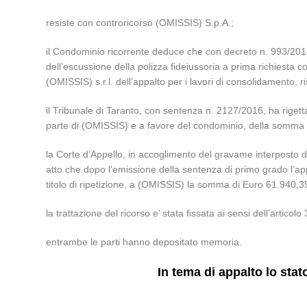
resiste con controricorso (OMISSIS) S.p.A.;
il Condominio ricorrente deduce che con decreto n. 993/2014 e
dell’escussione della polizza fideiussoria a prima richiesta c
(OMISSIS) s.r.l. dell’appalto per i lavori di consolidamento, 
il Tribunale di Taranto, con sentenza n. 2127/2016, ha riget
parte di (OMISSIS) e a favore del condominio, della somma 
la Corte d’Appello, in accoglimento del gravame interposto d
atto che dopo l’emissione della sentenza di primo grado l’a
titolo di ripetizione, a (OMISSIS) la somma di Euro 61.940,3
la trattazione del ricorso e’ stata fissata ai sensi dell’articolo 
entrambe le parti hanno depositato memoria.
In tema di appalto lo sta