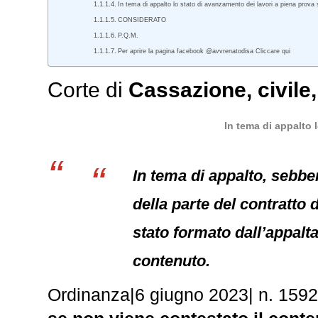
In tema di appalto lo stato di avanzamento dei lavori a piena prova 
CONSIDERATO
P.Q.M.
Per aprire la pagina facebook @avvrenatodisa Cliccare qui
Corte di
Cassazione
,
civile
In tema di appalto 
In tema di appalto, sebbe
della parte del contratto
stato formato dall’appalt
contenuto.
Ordinanza
|
6 giugno 2023
|
n. 159