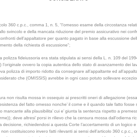
rticolo 360 c.p.c., comma 1, n. 5, “l’omesso esame della circostanza relat
allo svincolo e della mancata riduzione del premio assicurativo nei confr
ei confronti dell’appaltatore per quanto pagato in base alla escussione d
mento della richiesta di escussione”;
 polizza fideiussoria era stata stipulata ai sensi della L. n. 109 del 19
riginale ovvero la copia autentica dello stato di avanzamento dei lavori
olizza di importo ridotto da consegnare all’appaltante ed all’appaltat
onsiderato che (OMISSIS) avrebbe in ogni caso potuto sollevare eccezion
sura non risulta mossa in ossequio ai prescritti oneri di allegazione (es
 esistenza del fatto omesso nonche’ il come e il quando tale fatto fosse s
llo mancante alla plausibilita’ cui e’ giunta la sentenza rispetto a preme
e)); deve altresi’ porsi in rilievo che la censura mossa dall’odierna ri
o della decisione, richiedendosi a questa Corte l’accertamento di un logic
on costituiscono invero fatti rilevanti ai sensi dell’articolo 360 c.p.c.,