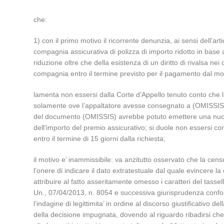
che:
1) con il primo motivo il ricorrente denunzia, ai sensi dell’a
compagnia assicurativa di polizza di importo ridotto in base 
riduzione oltre che della esistenza di un diritto di rivalsa n
compagnia entro il termine previsto per il pagamento dal mo
lamenta non essersi dalla Corte d’Appello tenuto conto che la
solamente ove l’appaltatore avesse consegnato a (OMISSIS) l’o
del documento (OMISSIS) avrebbe potuto emettere una nuova p
dell’importo del premio assicurativo; si duole non essersi c
entro il termine di 15 giorni dalla richiesta;
il motivo e’ inammissibile: va anzitutto osservato che la cen
l’onere di indicare il dato extratestuale dal quale evincere la
attribuire al fatto asseritamente omesso i caratteri del tasse
Un., 07/04/2013, n. 8054 e successiva giurisprudenza conform
l’indagine di legittimita’ in ordine al discorso giustificativ
della decisione impugnata, dovendo al riguardo ribadirsi che n