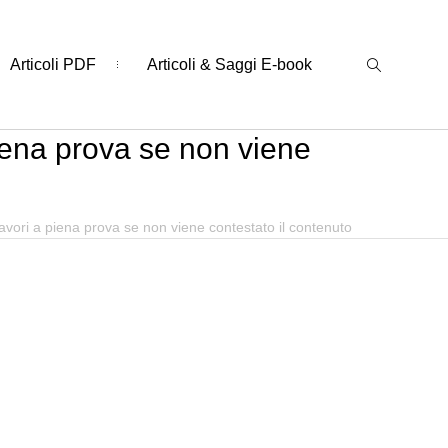
Articoli PDF
Articoli & Saggi E-book
piena prova se non viene
avori a piena prova se non viene contestato il contenuto