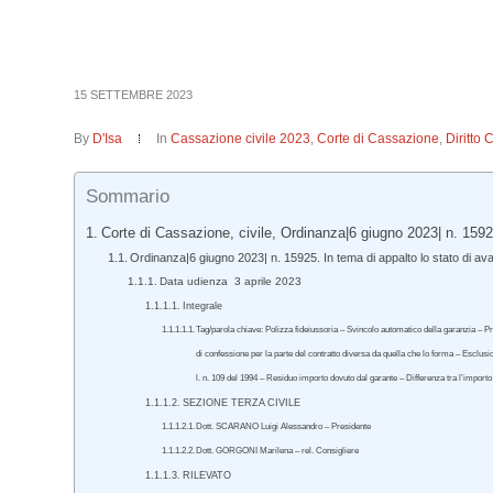
15 SETTEMBRE 2023
By
D'Isa
In
Cassazione civile 2023
,
Corte di Cassazione
,
Diritto 
Sommario
Corte di Cassazione, civile, Ordinanza|6 giugno 2023| n. 1592
Ordinanza|6 giugno 2023| n. 15925. In tema di appalto lo stato di av
Data udienza 3 aprile 2023
Integrale
Tag/parola chiave: Polizza fideiussoria – Svincolo automatico della garanzia – Pr
di confessione per la parte del contratto diversa da quella che lo forma – Esclusi
l. n. 109 del 1994 – Residuo importo dovuto dal garante – Differenza tra l’importo
SEZIONE TERZA CIVILE
Dott. SCARANO Luigi Alessandro – Presidente
Dott. GORGONI Marilena – rel. Consigliere
RILEVATO