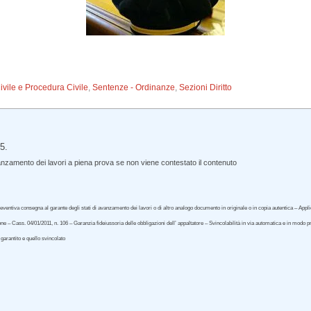
Civile e Procedura Civile
,
Sentenze - Ordinanze
,
Sezioni Diritto
5.
anzamento dei lavori a piena prova se non viene contestato il contenuto
eventiva consegna al garante degli stati di avanzamento dei lavori o di altro analogo documento in originale o in copia autentica – Appl
one – Cass. 04/01/2011, n. 106 – Garanzia fideiussoria delle obbligazioni dell’ appaltatore – Svincolabilità in via automatica e in modo 
 garantito e quello svincolato