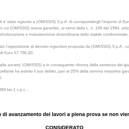
’ stato ingiunto a (OMISSIS) S.p.A. di corrispondergli l’importo di Euro
on cui (OMISSIS) aveva garantito, ai sensi della L. n. 109 del 1994, arti
ristrutturazione e manutenzione straordinaria dello stabile condominiale;
tato l’opposizione al decreto ingiuntivo proposta da (OMISSIS) S.p.A., 
di Euro 57.796,00;
alla societa’ (OMISSIS) e in conseguente riforma della sentenza del giu
ppellante ha estinto il suo debito, pari al 25% della somma massima gar
5;
380 bis 1 c.p.c.;
to di avanzamento dei lavori a piena prova se non vie
CONSIDERATO