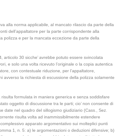
iva alla norma applicabile, al mancato rilascio da parte della
onti dell’appaltatore per la parte corrispondente alla
ella polizza e per la mancata eccezione da parte della
94, articolo 30 sicche’ avrebbe potuto essere svincolata
, e solo una volta ricevuto l’originale o la copia autentica
ore, con contestuale riduzione, per l’appaltatore,
i avverso la richiesta di escussione della polizza solamente
sa risulta formulata in maniera generica e senza soddisfare
tato oggetto di discussione tra le parti; cio’ non consente di
sse date nel quadro del sillogismo giudiziario (Cass., Sez.
corrente risulta volta ad inammissibilmente estendere
o e complessivo apparato argomentativo sui molteplici punti
 comma 1, n. 5: a) le argomentazioni o deduzioni difensive; b)