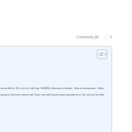
Comments (
0
)
0
icazione dell’art. 113, comma 3, del d.lgs. 163/2006 richiamata in contratto – Stato di avanzamento – Valore
progressivo nel limite massimo del 75 per cento dell’iniziale importo garantito ex art. 30, comma 2 ter della