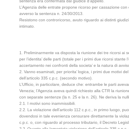
sentenza era confermata dal giudice d’appello.
L’Agenzia delle entrate propone ricorso per cassazione con 
avverso la sentenza n. 24/30/2013.
Resistono con controricorso, avuto riguardo ai distinti giudiz
intimato.
1. Preliminarmente va disposta la riunione dei tre ricorsi ai
per l’identita’ delle parti (totale per i primi due ricorsi stante
accertamento nei confronti della societa’ e la natura di avvi
2. Vanno esaminati, per priorita’ logica, i primi due motivi d
dell’articolo 335 c.p.c. (secondo motivo).
L’Ufficio, in particolare, deduce che: entrambe le parti ave
Venezia; l’Agenzia aveva quindi richiesto alla CTR la riunione
con separate sentenze (la n. 25 e la n. 26). Ne deriva la nulli
2.1. I motivi sono inammissibili.
2.2. La violazione dell’articolo 112 c.p.c., in primo luogo,
dovendosi in tale evenienza censurare direttamente la violazi
c.p.c. o, con riguardo al processo tributario, il Decreto Legisl
2.2. Quanto alla lamentata violazione dell’articolo 335 c.p.c.