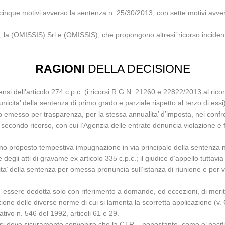
cinque motivi avverso la sentenza n. 25/30/2013, con sette motivi avve
i, la (OMISSIS) Srl e (OMISSIS), che propongono altresi’ ricorso incident
RAGIONI
DELLA DECISIONE
 sensi dell’articolo 274 c.p.c. (i ricorsi R.G.N. 21260 e 22822/2013 al r
 l’unicita’ della sentenza di primo grado e parziale rispetto al terzo di essi
so emesso per trasparenza, per la stessa annualita’ d’imposta, nei confro
el secondo ricorso, con cui l’Agenzia delle entrate denuncia violazione e 
vano proposto tempestiva impugnazione in via principale della sentenza 
 degli atti di gravame ex articolo 335 c.p.c.; il giudice d’appello tuttav
ta’ della sentenza per omessa pronuncia sull’istanza di riunione e per viol
 puo’ essere dedotta solo con riferimento a domande, ed eccezioni, di me
one delle diverse norme di cui si lamenta la scorretta applicazione (v. 
ativo n. 546 del 1992, articoli 61 e 29.
 si deve sicuramente convenire che la CTR – nonostante, come e’ pacifico t