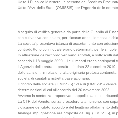
Udito il Pubblico Ministero, in persona del Sostituto Procura
Udito l’Avv. dello Stato (OMISSIS) per l’Agenzia delle entrat
A seguito di verifica generale da parte della Guardia di Fin
con cui veniva contestata, per ciascun anno, l’omessa dichiar
La societa’ presentava istanza di accertamento con adesione,
contraddittorio con il quale erano determinati, per le singole a
In attuazione dell’accordo venivano adottati, e sottoscritti d
secondo il 18 maggio 2009 – i cui importi erano corrisposti 
L’Agenzia delle entrate, peraltro, in data 22 dicembre 2010 em
delle sanzioni, in relazione alla originaria pretesa contenut
societa’ di capitali a ristretta base azionaria.
Il ricorso della societa’ (OMISSIS) Srl e di (OMISSIS) veniva p
determinazioni di cui all’accordo del 20 novembre 2008.
Avverso la sentenza proponevano appello sia le contribuenti 
La CTR del Veneto, senza procedere alla riunione, con separate
violazione del citato accordo e del legittimo affidamento delle
Analoga impugnazione era proposta dal sig. (OMISSIS), in pro