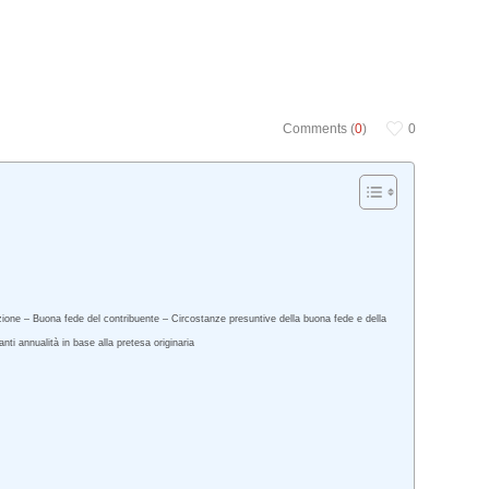
Comments (
0
)
0
zione – Buona fede del contribuente – Circostanze presuntive della buona fede e della
ti annualità in base alla pretesa originaria