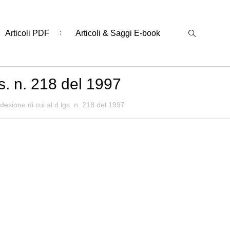
Articoli PDF
Articoli & Saggi E-book
s. n. 218 del 1997
esione di cui al d.lgs. n. 218 del 1997