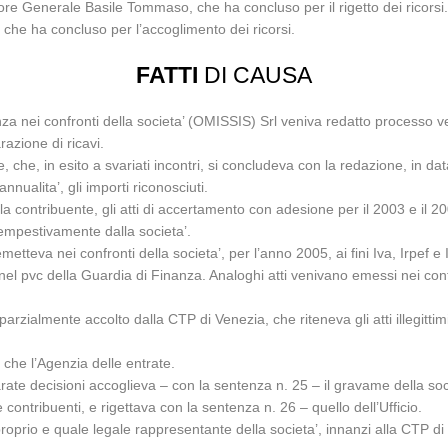
tore Generale Basile Tommaso, che ha concluso per il rigetto dei ricorsi
e che ha concluso per l’accoglimento dei ricorsi.
FATTI
DI CAUSA
anza nei confronti della societa’ (OMISSIS) Srl veniva redatto processo 
azione di ricavi.
 che, in esito a svariati incontri, si concludeva con la redazione, in 
nnualita’, gli importi riconosciuti.
alla contribuente, gli atti di accertamento con adesione per il 2003 e il 
tempestivamente dalla societa’.
etteva nei confronti della societa’, per l’anno 2005, ai fini Iva, Irpef 
a nel pvc della Guardia di Finanza. Analoghi atti venivano emessi nei con
arzialmente accolto dalla CTP di Venezia, che riteneva gli atti illegittim
che l’Agenzia delle entrate.
 decisioni accoglieva – con la sentenza n. 25 – il gravame della societa’
 contribuenti, e rigettava con la sentenza n. 26 – quello dell’Ufficio.
prio e quale legale rappresentante della societa’, innanzi alla CTP di T