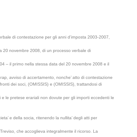
.
verbale di contestazione per gli anni d’imposta 2003-2007,
data 20 novembre 2008, di un processo verbale di
2004 – il primo nella stessa data del 20 novembre 2008 e il
e Irap, avviso di accertamento, nonche’ atto di contestazione
fronti dei soci, (OMISSIS) e (OMISSIS), trattandosi di
i e le pretese erariali non dovute per gli importi eccedenti le
 e della socia, ritenendo la nullita’ degli atti per
reviso, che accoglieva integralmente il ricorso. La