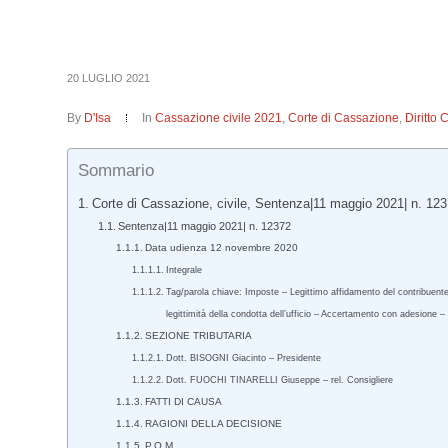
20 LUGLIO 2021
By
D'Isa
In
Cassazione civile 2021
,
Corte di Cassazione
,
Diritto 
Sommario
Corte di Cassazione, civile, Sentenza|11 maggio 2021| n. 123
Sentenza|11 maggio 2021| n. 12372
Data udienza 12 novembre 2020
Integrale
Tag/parola chiave: Imposte – Legittimo affidamento del contribuente
legittimità della condotta dell’ufficio – Accertamento con adesione –
SEZIONE TRIBUTARIA
Dott. BISOGNI Giacinto – Presidente
Dott. FUOCHI TINARELLI Giuseppe – rel. Consigliere
FATTI DI CAUSA
RAGIONI DELLA DECISIONE
P.Q.M.