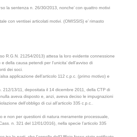
rso la sentenza n. 26/30/2013, nonche’ con quattro motivi
ale con ventisei articolati motivi. (OMISSIS) e’ rimasto
icorso R.G.N. 21254/2013) attesa la loro evidente connessione
) e della causa petendi per l’unicita’ dell’avviso di
nti dei soci.
falsa applicazione dell’articolo 112 c.p.c. (primo motivo) e
n. 212/13/11, depositata il 14 dicembre 2011, della CTP di
ia nulla aveva disposto e, anzi, aveva deciso le impugnazioni
azione dell’obbligo di cui all’articolo 335 c.p.c..
rito e non per questioni di natura meramente processuale,
Cass. n. 321 del 12/01/2016), nella specie l’articolo 335
ra le parti, che l’appello dell’Ufficio fosse stato notificato