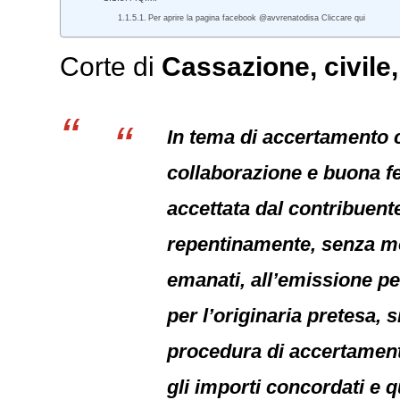
Per aprire la pagina facebook @avvrenatodisa Cliccare qui
Corte di
Cassazione,
civile
In tema di accertamento co
collaborazione e buona fe
accettata dal contribuent
repentinamente, senza mo
emanati, all’emissione pe
per l’originaria pretesa, 
procedura di accertamento
gli importi concordati e qu