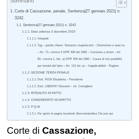
Sommario
Corte di Cassazione, penale, Sentenza|27 gennaio 2021| n.
3242.
Sentenza|27 gennaio 2021| n. 3242
Data udienza 3 dicembre 2020
Integrale
Tag – parola chiave: Sostanze stupefacenti – Detenzione e spaccio
– Art. 73, comma 5 DPR 309 del 1990 – Cessione a minori – Art.
80, comma 1, lett. a) DPR 309 del 1990 – Causa di non punibilità
per tenuità del fatto – Art. 131 bis cp – Inapplicabilità – Ragioni
SEZIONE TERZA PENALE
Dott. ROSI Elisabetta – Presidente
Dott. LIBERATI Giovanni – rel. Consigliere
RITENUTO IN FATTO
CONSIDERATO IN DIRITTO
P.Q.M.
Per aprire la pagina facebook @avvrenatodisa Cliccare qui
Corte di
Cassazione,