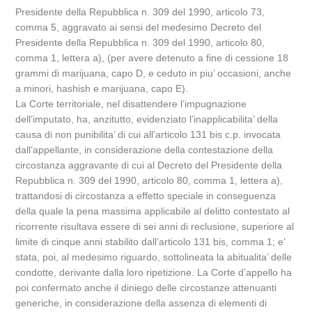
Presidente della Repubblica n. 309 del 1990, articolo 73,
comma 5, aggravato ai sensi del medesimo Decreto del
Presidente della Repubblica n. 309 del 1990, articolo 80,
comma 1, lettera a), (per avere detenuto a fine di cessione 18
grammi di marijuana, capo D, e ceduto in piu’ occasioni, anche
a minori, hashish e marijuana, capo E).
La Corte territoriale, nel disattendere l’impugnazione
dell’imputato, ha, anzitutto, evidenziato l’inapplicabilita’ della
causa di non punibilita’ di cui all’articolo 131 bis c.p. invocata
dall’appellante, in considerazione della contestazione della
circostanza aggravante di cui al Decreto del Presidente della
Repubblica n. 309 del 1990, articolo 80, comma 1, lettera a),
trattandosi di circostanza a effetto speciale in conseguenza
della quale la pena massima applicabile al delitto contestato al
ricorrente risultava essere di sei anni di reclusione, superiore al
limite di cinque anni stabilito dall’articolo 131 bis, comma 1; e’
stata, poi, al medesimo riguardo, sottolineata la abitualita’ delle
condotte, derivante dalla loro ripetizione. La Corte d’appello ha
poi confermato anche il diniego delle circostanze attenuanti
generiche, in considerazione della assenza di elementi di