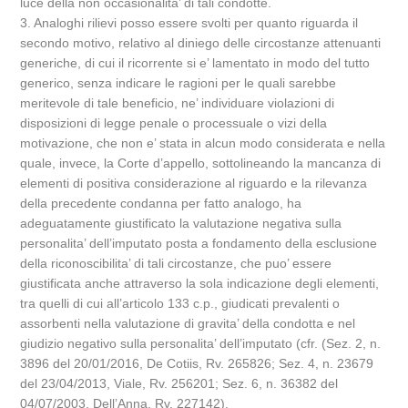
luce della non occasionalita’ di tali condotte.
3. Analoghi rilievi posso essere svolti per quanto riguarda il
secondo motivo, relativo al diniego delle circostanze attenuanti
generiche, di cui il ricorrente si e’ lamentato in modo del tutto
generico, senza indicare le ragioni per le quali sarebbe
meritevole di tale beneficio, ne’ individuare violazioni di
disposizioni di legge penale o processuale o vizi della
motivazione, che non e’ stata in alcun modo considerata e nella
quale, invece, la Corte d’appello, sottolineando la mancanza di
elementi di positiva considerazione al riguardo e la rilevanza
della precedente condanna per fatto analogo, ha
adeguatamente giustificato la valutazione negativa sulla
personalita’ dell’imputato posta a fondamento della esclusione
della riconoscibilita’ di tali circostanze, che puo’ essere
giustificata anche attraverso la sola indicazione degli elementi,
tra quelli di cui all’articolo 133 c.p., giudicati prevalenti o
assorbenti nella valutazione di gravita’ della condotta e nel
giudizio negativo sulla personalita’ dell’imputato (cfr. (Sez. 2, n.
3896 del 20/01/2016, De Cotiis, Rv. 265826; Sez. 4, n. 23679
del 23/04/2013, Viale, Rv. 256201; Sez. 6, n. 36382 del
04/07/2003, Dell’Anna, Rv. 227142).