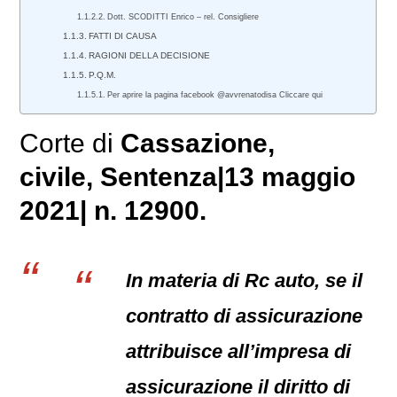
Dott. SCODITTI Enrico – rel. Consigliere
FATTI DI CAUSA
RAGIONI DELLA DECISIONE
P.Q.M.
Per aprire la pagina facebook @avvrenatodisa Cliccare qui
Corte di
Cassazione,
civile
, Sentenza|13 maggio
2021| n. 12900.
In materia di Rc auto, se il
contratto di assicurazione
attribuisce all’impresa di
assicurazione il diritto di