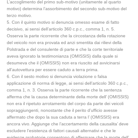
L’accoglimento del primo sub-motivo (unitamente al quarto
motivo) determina l’assorbimento del secondo sub-motivo del
terzo motivo.
5. Con il quinto motivo si denuncia omesso esame di fatto
decisivo, ai sensi dell’articolo 360 c.p.c., comma 1, n. 5.
Osserva la parte ricorrente che la circostanza della rotazione
del veicolo non era provata ed anzi smentita dai rilievi della
Polstrada e del consulente di parte e che la corte territoriale
aveva ignorato la testimonianza (OMISSIS) dalla quale si
desumeva che il (OMISSIS) non era riuscito ad avvicinarsi
all’autovettura per essere caduto a terra prima.
6. Con il sesto motivo si denuncia violazione o falsa
applicazione di norma di legge, ai sensi dell’articolo 360 c.p.c.,
comma 1, n. 3. Osserva la parte ricorrente che la sentenza
afferma che la causa determinante della morte dell’ (OMISSIS)
non era il ripetuto arrotamento del corpo da parte dei veicoli
sopraggiungenti, nonostante che il perito d’ufficio avesse
affermato che dopo la sua caduta a terra l’ (OMISSIS) era
ancora vivo. Aggiunge che l’accertamento della causalita’ deve
escludere l’esistenza di fattori causali alternativi e che le
evidenze probatorie consentono di affermare che la morte dell’