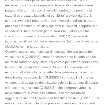
correlazione dell’operativita’ della clausola di esclusione
dell’assicurazione (e di esercizio della rivalsa per le somme
pagate al terzo) nel caso di veicolo condotto da persona in
stato di ebbrezza alla soglia di punibilita’ prevista dal C.d.S.,
comportava che l’inoperativita’ era invocabile dall’assicuratore
anche in presenza di valori alcolometrici rilevanti, seppure non
eccedenti il limite previsto per la sanzione, valori peraltro
coerenti con quanto dichiarato dal (OMISSIS) in sede di
indagini penali, e cioe’ che la sera aveva “fatto uso di sostanze
alcoliche, non in larga misura”.
Osservo’ ancora che risultava dimostrato che alla guida del
veicolo era il (OMISSIS), stanti l’accertamento in sede penale
del moto rotatorio acquistato dal veicolo per effetto dell’impatto,
le lesioni del trasportato compatibili con il suo essere stato
espulso dall’abitacolo per effetto della roteazione, la natura
delle lesioni toraciche del (OMISSIS) riconducibili all’urto sul
volante, la circostanza del distacco solo della portiera di destra
e le ustioni sempre del (OMISSIS), che comprovavano il suo
avvicinamento al veicolo in fiamme in cerca dell’amico.
Aggiunse infine che l’evento dell’investimento dell’ (OMISSIS) si
era verificato a seguito di un processo causale innescato dal