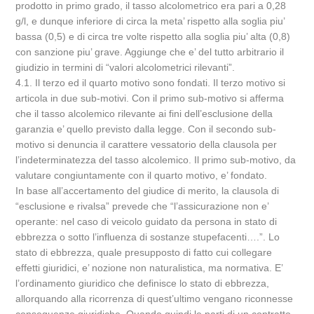
prodotto in primo grado, il tasso alcolometrico era pari a 0,28
g/l, e dunque inferiore di circa la meta’ rispetto alla soglia piu’
bassa (0,5) e di circa tre volte rispetto alla soglia piu’ alta (0,8)
con sanzione piu’ grave. Aggiunge che e’ del tutto arbitrario il
giudizio in termini di “valori alcolometrici rilevanti”.
4.1. Il terzo ed il quarto motivo sono fondati. Il terzo motivo si
articola in due sub-motivi. Con il primo sub-motivo si afferma
che il tasso alcolemico rilevante ai fini dell’esclusione della
garanzia e’ quello previsto dalla legge. Con il secondo sub-
motivo si denuncia il carattere vessatorio della clausola per
l’indeterminatezza del tasso alcolemico. Il primo sub-motivo, da
valutare congiuntamente con il quarto motivo, e’ fondato.
In base all’accertamento del giudice di merito, la clausola di
“esclusione e rivalsa” prevede che “l’assicurazione non e’
operante: nel caso di veicolo guidato da persona in stato di
ebbrezza o sotto l’influenza di sostanze stupefacenti….”. Lo
stato di ebbrezza, quale presupposto di fatto cui collegare
effetti giuridici, e’ nozione non naturalistica, ma normativa. E’
l’ordinamento giuridico che definisce lo stato di ebbrezza,
allorquando alla ricorrenza di quest’ultimo vengano riconnesse