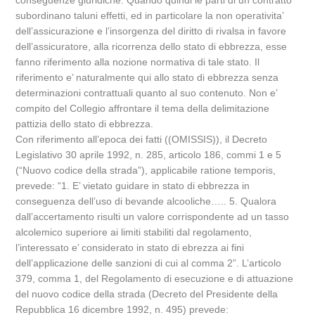
conseguenze giuridiche. Quando quindi le parti di un contratto
subordinano taluni effetti, ed in particolare la non operativita’
dell’assicurazione e l’insorgenza del diritto di rivalsa in favore
dell’assicuratore, alla ricorrenza dello stato di ebbrezza, esse
fanno riferimento alla nozione normativa di tale stato. Il
riferimento e’ naturalmente qui allo stato di ebbrezza senza
determinazioni contrattuali quanto al suo contenuto. Non e’
compito del Collegio affrontare il tema della delimitazione
pattizia dello stato di ebbrezza.
Con riferimento all’epoca dei fatti ((OMISSIS)), il Decreto
Legislativo 30 aprile 1992, n. 285, articolo 186, commi 1 e 5
(“Nuovo codice della strada”), applicabile ratione temporis,
prevede: “1. E’ vietato guidare in stato di ebbrezza in
conseguenza dell’uso di bevande alcooliche….. 5. Qualora
dall’accertamento risulti un valore corrispondente ad un tasso
alcolemico superiore ai limiti stabiliti dal regolamento,
l’interessato e’ considerato in stato di ebrezza ai fini
dell’applicazione delle sanzioni di cui al comma 2”. L’articolo
379, comma 1, del Regolamento di esecuzione e di attuazione
del nuovo codice della strada (Decreto del Presidente della
Repubblica 16 dicembre 1992, n. 495) prevede: