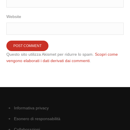
Website
Questo sito utilizza Akismet per ridurre lo spam.
Scopri come
vengono elaborati i dati derivati dai commenti
.
Informativa privacy
Esonero di responsabilità
Collaborazioni