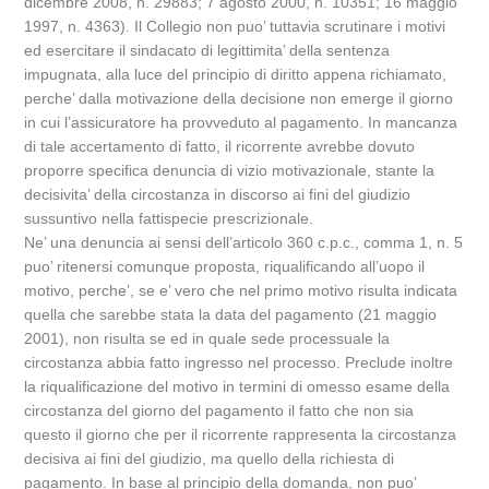
dicembre 2008, n. 29883; 7 agosto 2000, n. 10351; 16 maggio
1997, n. 4363). Il Collegio non puo’ tuttavia scrutinare i motivi
ed esercitare il sindacato di legittimita’ della sentenza
impugnata, alla luce del principio di diritto appena richiamato,
perche’ dalla motivazione della decisione non emerge il giorno
in cui l’assicuratore ha provveduto al pagamento. In mancanza
di tale accertamento di fatto, il ricorrente avrebbe dovuto
proporre specifica denuncia di vizio motivazionale, stante la
decisivita’ della circostanza in discorso ai fini del giudizio
sussuntivo nella fattispecie prescrizionale.
Ne’ una denuncia ai sensi dell’articolo 360 c.p.c., comma 1, n. 5
puo’ ritenersi comunque proposta, riqualificando all’uopo il
motivo, perche’, se e’ vero che nel primo motivo risulta indicata
quella che sarebbe stata la data del pagamento (21 maggio
2001), non risulta se ed in quale sede processuale la
circostanza abbia fatto ingresso nel processo. Preclude inoltre
la riqualificazione del motivo in termini di omesso esame della
circostanza del giorno del pagamento il fatto che non sia
questo il giorno che per il ricorrente rappresenta la circostanza
decisiva ai fini del giudizio, ma quello della richiesta di
pagamento. In base al principio della domanda, non puo’