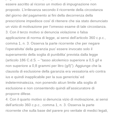
essere ascritto al ricorso un motivo di impugnazione non
proposto. L’irrilevanza secondo il ricorrente della circostanza
del giorno del pagamento ai fini della decorrenza della
prescrizione impedisce cosi’ di ritenere che sia stato denunciato
un vizio di motivazione per l’omesso esame di tale circostanza.
3. Con il terzo motivo si denuncia violazione o falsa
applicazione di norma di legge, ai sensi dell’articolo 360 c.p.c.,
comma 1, n. 3. Osserva la parte ricorrente che per negare
l’operativita’ della garanzia puo’ essere invocato solo il
superamento della soglia di punibilita’ prevista dalla legge
(articolo 186 C.d.S. – “tasso alcolemico superiore a 0,5 g/l e
non superiore a 0,8 grammi per litro (g/l)”). Aggiunge che la
clausola di esclusione della garanzia era vessatoria e/o contra
ius e quindi inapplicabile per la sua genericita’ ed
indeterminatezza, non ponendo alcun limite alla soglia di
esclusione e non consentendo quindi all’assicuratore di
proporre difese.
4. Con il quarto motivo si denuncia vizio di motivazione, ai sensi
dell’articolo 360 c.p.c., comma 1, n. 3. Osserva la parte
ricorrente che sulla base del parere pro veritate di medici legali,