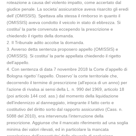
roteazione a causa del violento impatto, come accertato dal
giudice penale. La societa’ assicuratrice aveva risarcito gli eredi
dell’ (OMISSIS). Spettava alla stessa il rimborso in quanto il
(OMISSIS) aveva condotto il veicolo in stato di ebbrezza. Si
costitui’ la parte convenuta eccependo la prescrizione e
chiedendo il rigetto della domanda.
2. Il Tribunale adito accolse la domanda.
3. Avverso detta sentenza proposero appello (OMISSIS) e
(OMISSIS). Si costitui’ la parte appellata chiedendo il rigetto
dell’appello.
4. Con sentenza di data 7 novembre 2018 la Corte d’appello di
Bologna rigetto’ l’appello. Osservo’ la corte territoriale che,
decorrendo il termine di prescrizione (all’epoca di un anno) per
l’azione di rivalsa ai sensi della L. n. 990 del 1969, articolo 18
(poi articolo 144 cod. ass.) dal momento della liquidazione
dell’indennizzo al danneggiato, integrante il fatto certo e
costitutivo del diritto sorto dal rapporto assicurativo (Cass. n.
5088 del 2010), era intervenuta l’interruzione della
prescrizione. Aggiunse che il mancato riferimento ad una soglia
minima dei valori rilevati, ed in particolare la mancata