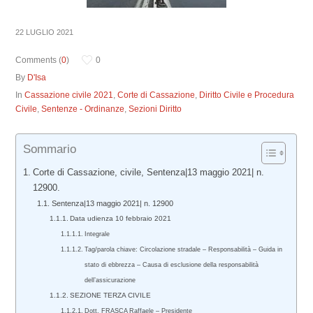
22 LUGLIO 2021
Comments (
0
)
0
By
D'Isa
In
Cassazione civile 2021
,
Corte di Cassazione
,
Diritto Civile e Procedura
Civile
,
Sentenze - Ordinanze
,
Sezioni Diritto
Sommario
Corte di Cassazione, civile, Sentenza|13 maggio 2021| n.
12900.
Sentenza|13 maggio 2021| n. 12900
Data udienza 10 febbraio 2021
Integrale
Tag/parola chiave: Circolazione stradale – Responsabilità – Guida in
stato di ebbrezza – Causa di esclusione della responsabilità
dell’assicurazione
SEZIONE TERZA CIVILE
Dott. FRASCA Raffaele – Presidente