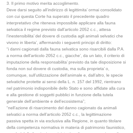
3. Il primo motivo merita accoglimento.
Deve darsi seguito all’indirizzo di legittimita’ ormai consolidato
con cui questa Corte ha superato il precedente quadro
interpretativo che riteneva impossibile applicare alla fauna
selvatica il regime previsto dall’articolo 2052 c.c., attesa
l’inestensibilita’ del dovere di custodia agli animali selvatici che
vivono in liberta’, affermando i seguenti principi di diritto:
“i danni cagionati dalla fauna selvatica sono risarcibili dalla P.A.
a norma dell’articolo 2052 c.c., giacche’, da un lato, il criterio di
imputazione della responsabilita’ previsto da tale disposizione si
fonda non sul dovere di custodia, ma sulla proprieta’ o,
comunque, sull’utilizzazione dell’animale e, dall’altro, le specie
selvatiche protette ai sensi della L. n. 157 del 1992, rientrano
nel patrimonio indisponibile dello Stato e sono affidate alla cura
e alla gestione di soggetti pubblici in funzione della tutela
generale dell’ambiente e dell’ecosistema”;
“nell’azione di risarcimento del danno cagionato da animali
selvatici a norma dell’articolo 2052 c.c., la legittimazione
passiva spetta in via esclusiva alla Regione, in quanto titolare
della competenza normativa in materia di patrimonio faunistico,