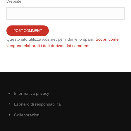
Website
Questo sito utilizza Akismet per ridurre lo spam.
Scopri come
vengono elaborati i dati derivati dai commenti
.
Informativa privacy
Esonero di responsabilità
Collaborazioni