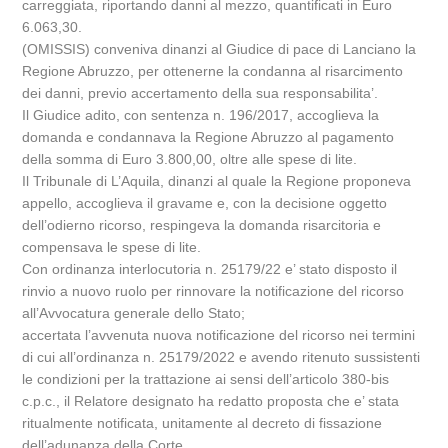
carreggiata, riportando danni al mezzo, quantificati in Euro
6.063,30.
(OMISSIS) conveniva dinanzi al Giudice di pace di Lanciano la
Regione Abruzzo, per ottenerne la condanna al risarcimento
dei danni, previo accertamento della sua responsabilita’.
Il Giudice adito, con sentenza n. 196/2017, accoglieva la
domanda e condannava la Regione Abruzzo al pagamento
della somma di Euro 3.800,00, oltre alle spese di lite.
Il Tribunale di L’Aquila, dinanzi al quale la Regione proponeva
appello, accoglieva il gravame e, con la decisione oggetto
dell’odierno ricorso, respingeva la domanda risarcitoria e
compensava le spese di lite.
Con ordinanza interlocutoria n. 25179/22 e’ stato disposto il
rinvio a nuovo ruolo per rinnovare la notificazione del ricorso
all’Avvocatura generale dello Stato;
accertata l’avvenuta nuova notificazione del ricorso nei termini
di cui all’ordinanza n. 25179/2022 e avendo ritenuto sussistenti
le condizioni per la trattazione ai sensi dell’articolo 380-bis
c.p.c., il Relatore designato ha redatto proposta che e’ stata
ritualmente notificata, unitamente al decreto di fissazione
dell’adunanza della Corte.