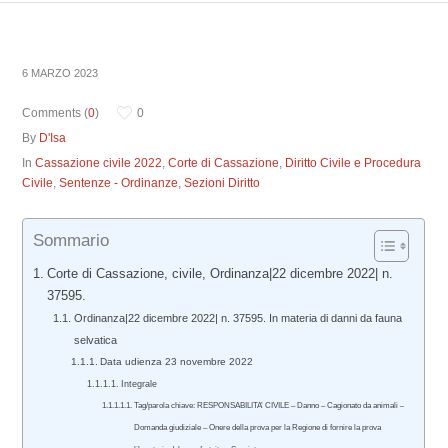
6 MARZO 2023
Comments (
0
)
0
By
D'Isa
In
Cassazione civile 2022
,
Corte di Cassazione
,
Diritto Civile e Procedura
Civile
,
Sentenze - Ordinanze
,
Sezioni Diritto
Sommario
Corte di Cassazione, civile, Ordinanza|22 dicembre 2022| n.
37595.
Ordinanza|22 dicembre 2022| n. 37595. In materia di danni da fauna
selvatica
Data udienza 23 novembre 2022
Integrale
Tag/parola chiave: RESPONSABILITA’ CIVILE – Danno – Cagionato da animali –
Domanda giudiziale – Onere della prova per la Regione di fornire la prova