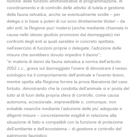
nonche’ delle funzioni amministrative di programmazione, di
coordinamento e di controllo delle attivita’ di tutela e gestione
della fauna selvatica, anche se eventualmente svolte – per
delega o in base a poteri di cui sono direttamente titolari – da
altri enti; la Regione puo’ rivalersi (anche mediante chiamata in
causa nello stesso giudizio promosso dal danneggiato) nei
confronti degli enti ai quali sarebbe in concreto spettata,
nell’esercizio di funzioni proprie o delegate, l’adozione delle
misure che avrebbero dovuto impedire il danno”;
“in materia di danni da fauna selvatica a norma dell’articolo
2052 c.c., grava sul danneggiato l’onere di dimostrare il nesso
eziologico tra il comportamento dell’animale e l’evento lesivo,
mentre spetta alla Regione fornire la prova liberatoria del caso
fortuito, dimostrando che la condotta dell’animale si e’ posta del
tutto al di fuori della propria sfera di controllo, come causa
autonoma, eccezionale, imprevedibile o, comunque, non
evitabile neanche mediante l’adozione delle piu’ adeguate e
diligenti misure – concretamente esigibili in relazione alla
situazione di fatto e compatibili con la funzione di protezione
dell’ambiente e dell’ecosistema – di gestione e controllo del
patrimonio faunistico;