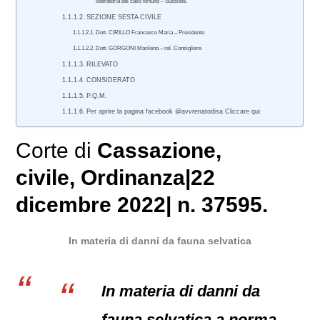
liberatoria del caso fortuito – Sussiste.
SEZIONE SESTA CIVILE
Dott. CIRILLO Francesco Maria – Presidente
Dott. GORGONI Marilena – rel. Consigliere
RILEVATO
CONSIDERATO
P.Q.M.
Per aprire la pagina facebook @avvrenatodisa Cliccare qui
Corte di
Cassazione
,
civile
, Ordinanza|22
dicembre 2022| n. 37595.
In materia di danni da fauna selvatica
In materia di danni da
fauna selvatica a norma