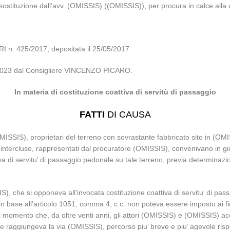
n sostituzione dall’avv. (OMISSIS) ((OMISSIS)), per procura in calce alla
n. 425/2017, depositata il 25/05/2017.
/06/2023 dal Consigliere VINCENZO PICARO.
In materia di costituzione coattiva di servitù di passaggio
FATTI
DI CAUSA
MISSIS), proprietari del terreno con sovrastante fabbricato sito in (OMI
ercluso, rappresentati dal procuratore (OMISSIS), convenivano in giudi
iva di servitu’ di passaggio pedonale su tale terreno, previa determinazi
IS), che si opponeva all’invocata costituzione coattiva di servitu’ di p
d in base all’articolo 1051, comma 4, c.c. non poteva essere imposto ai fin
 dal momento che, da oltre venti anni, gli attori (OMISSIS) e (OMISSIS) a
he raggiungeva la via (OMISSIS), percorso piu’ breve e piu’ agevole rispe