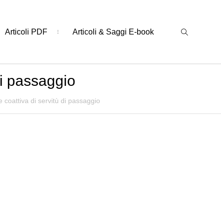
Articoli PDF
Articoli & Saggi E-book
di passaggio
e coattiva di servitù di passaggio