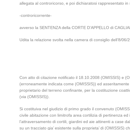
allegata al controricorso, e poi dichiaratosi rappresentato i
-controricorrente-
avverso la SENTENZA della CORTE D’APPELLO di CAGLIARI 
Udita la relazione svolta nella camera di consiglio dell’8
Con atto di citazione notificato il 18.10.2008 (OMISSIS) e (O
(erroneamente indicata come (OMISSIS)) ed asseritamente int
proprietario del terreno confinante, per la costituzione coatt
(via (OMISSIS)).
Si costituiva nel giudizio di primo grado il convenuto (OMISS
civile abitazione con limitrofa area cortilizia di pertinenza e
l’attraversamento di cortili, giardini ed aie attinenti a case
su un tracciato gia’ esistente sulla proprieta’ di (OMISSIS) c