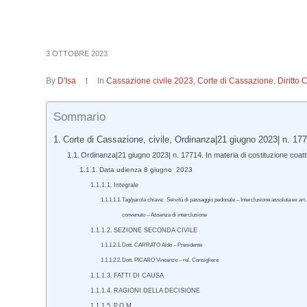
3 OTTOBRE 2023
By
D'Isa
In
Cassazione civile 2023
,
Corte di Cassazione
,
Diritto 
Sommario
Corte di Cassazione, civile, Ordinanza|21 giugno 2023| n. 17
Ordinanza|21 giugno 2023| n. 17714. In materia di costituzione coatt
Data udienza 8 giugno 2023
Integrale
Tag/parola chiave: Servitù di passaggio pedonale – Interclusione assoluta ex art.
convenuto – Assenza di interclusione
SEZIONE SECONDA CIVILE
Dott. CARRATO Aldo – Presidente
Dott. PICARO Vincenzo – rel. Consigliere
FATTI DI CAUSA
RAGIONI DELLA DECISIONE
P.Q.M.