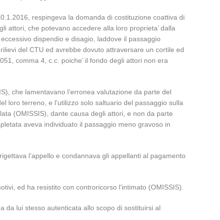
 20.1.2016, respingeva la domanda di costituzione coattiva di
i attori, che potevano accedere alla loro proprieta’ dalla
a eccessivo dispendio e disagio, laddove il passaggio
ilievi del CTU ed avrebbe dovuto attraversare un cortile ed
1051, comma 4, c.c. poiche’ il fondo degli attori non era
S), che lamentavano l’erronea valutazione da parte del
 loro terreno, e l’utilizzo solo saltuario del passaggio sulla
alata (OMISSIS), dante causa degli attori, e non da parte
espletata aveva individuato il passaggio meno gravoso in
 rigettava l’appello e condannava gli appellanti al pagamento
ivi, ed ha resistito con controricorso l’intimato (OMISSIS).
a lui stesso autenticata allo scopo di sostituirsi al