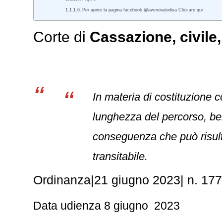
Per aprire la pagina facebook @avvrenatodisa Cliccare qui
Corte di
Cassazione
,
civile
In materia di costituzione 
lunghezza del percorso, bens
conseguenza che può risult
transitabile.
Ordinanza
|
21 giugno 2023
|
n. 17
Data udienza 8 giugno 2023