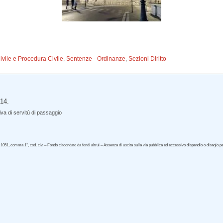
Civile e Procedura Civile
,
Sentenze - Ordinanze
,
Sezioni Diritto
714.
iva di servitù di passaggio
 1051, comma 1°, cod. civ. – Fondo circondato da fondi altrui – Assenza di uscita sulla via pubblica ed eccessivo dispendio o disagio 