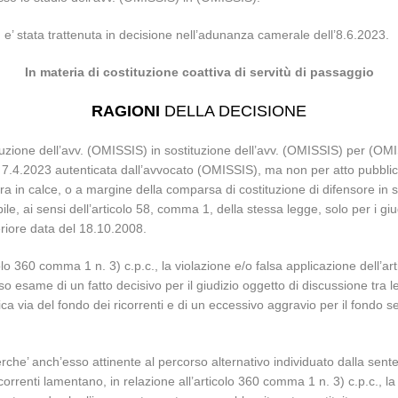
 e’ stata trattenuta in decisione nell’adunanza camerale dell’8.6.2023.
In materia di costituzione coattiva di servitù di passaggio
RAGIONI
DELLA DECISIONE
tuzione dell’avv. (OMISSIS) in sostituzione dell’avv. (OMISSIS) per (OMI
 7.4.2023 autenticata dall’avvocato (OMISSIS), ma non per atto pubblico, 
ura in calce, o a margine della comparsa di costituzione di difensore in so
ile, ai sensi dell’articolo 58, comma 1, della stessa legge, solo per i giu
teriore data del 18.10.2008.
colo 360 comma 1 n. 3) c.p.c., la violazione e/o falsa applicazione dell’a
so esame di un fatto decisivo per il giudizio oggetto di discussione tra 
ca via del fondo dei ricorrenti e di un eccessivo aggravio per il fondo s
che’ anch’esso attinente al percorso alternativo individuato dalla sent
correnti lamentano, in relazione all’articolo 360 comma 1 n. 3) c.p.c., la