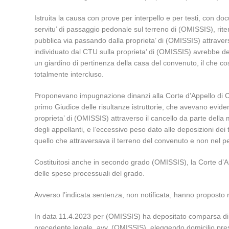
Istruita la causa con prove per interpello e per testi, con d
servitu’ di passaggio pedonale sul terreno di (OMISSIS), rite
pubblica via passando dalla proprieta’ di (OMISSIS) attraver
individuato dal CTU sulla proprieta’ di (OMISSIS) avrebbe d
un giardino di pertinenza della casa del convenuto, il che cos
totalmente intercluso.
Proponevano impugnazione dinanzi alla Corte d’Appello di C
primo Giudice delle risultanze istruttorie, che avevano eviden
proprieta’ di (OMISSIS) attraverso il cancello da parte della
degli appellanti, e l’eccessivo peso dato alle deposizioni d
quello che attraversava il terreno del convenuto e non nel p
Costituitosi anche in secondo grado (OMISSIS), la Corte d’Ap
delle spese processuali del grado.
Avverso l’indicata sentenza, non notificata, hanno proposto 
In data 11.4.2023 per (OMISSIS) ha depositato comparsa di cos
precedente legale, avv. (OMISSIS), eleggendo domicilio pres