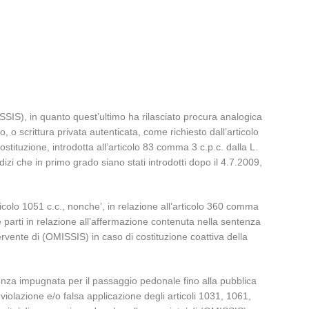
SSIS), in quanto quest’ultimo ha rilasciato procura analogica
o scrittura privata autenticata, come richiesto dall’articolo
stituzione, introdotta all’articolo 83 comma 3 c.p.c. dalla L.
dizi che in primo grado siano stati introdotti dopo il 4.7.2009,
rticolo 1051 c.c., nonche’, in relazione all’articolo 360 comma
le parti in relazione all’affermazione contenuta nella sentenza
ervente di (OMISSIS) in caso di costituzione coattiva della
enza impugnata per il passaggio pedonale fino alla pubblica
 violazione e/o falsa applicazione degli articoli 1031, 1061,