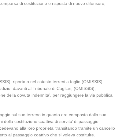
 comparsa di costituzione e risposta di nuovo difensore;
SSIS), riportato nel catasto terreni a foglio (OMISSIS)
zio, davanti al Tribunale di Cagliari, (OMISSIS),
one della dovuta indennita’, per raggiungere la via pubblica
assaggio sul suo terreno in quanto era composto dalla sua
i della costituzione coattiva di servitu’ di passaggio
ccedevano alla loro proprieta’ transitando tramite un cancello
tto al passaggio coattivo che si voleva costituire.