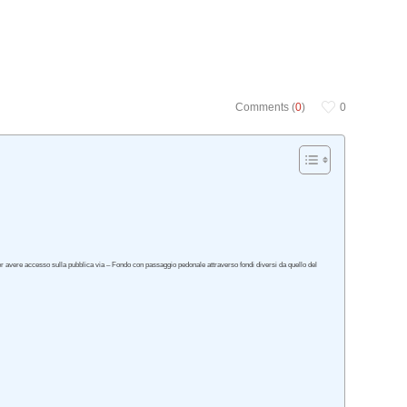
Comments (
0
)
0
per avere accesso sulla pubblica via – Fondo con passaggio pedonale attraverso fondi diversi da quello del