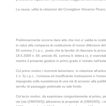
La causa, udita la relazione del Consigliere Vincenzo Picaro,
Preliminarmente occorre dare atto che non e’ valida la costi
in calce alla comparsa di costituzione di nuovo difensore del
83 comma 2 c.p.c., posto che la facolta’ di rilasciare la proc
18.6.2009 n. 69, articolo 45, comma 9, lettera c), e’ esercitab
mentre il presente giudizio in primo grado e’ iniziato nell’an
Col primo motivo i ricorrenti lamentano, in relazione all’arti
1 n. 5) c.p.c., l’omessa ed insufficiente motivazione e l’omes
impugnata sulla sussistenza di una via di accesso alla pubbli
servitu’ di passaggio pedonale su tale fondo.
Col terzo motivo, da esaminare congiuntamente al primo, per
via (via (OMISSIS)) attraverso la proprieta’ di (OMISSIS), i ri