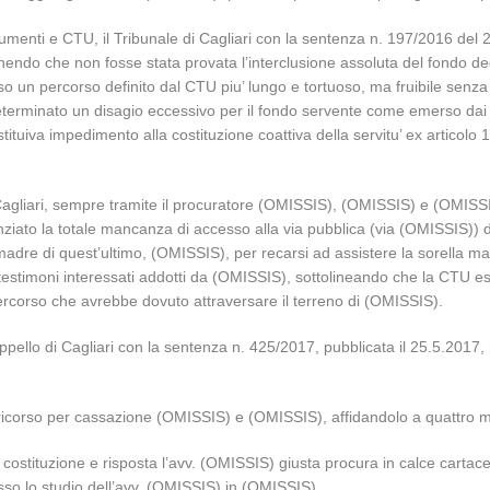
ocumenti e CTU, il Tribunale di Cagliari con la sentenza n. 197/2016 del
nendo che non fosse stata provata l’interclusione assoluta del fondo degl
so un percorso definito dal CTU piu’ lungo e tortuoso, ma fruibile senz
eterminato un disagio eccessivo per il fondo servente come emerso dai r
tituiva impedimento alla costituzione coattiva della servitu’ ex articolo 
agliari, sempre tramite il procuratore (OMISSIS), (OMISSIS) e (OMISSI
ziato la totale mancanza di accesso alla via pubblica (via (OMISSIS)) del
 madre di quest’ultimo, (OMISSIS), per recarsi ad assistere la sorella m
ei testimoni interessati addotti da (OMISSIS), sottolineando che la CTU 
ercorso che avrebbe dovuto attraversare il terreno di (OMISSIS).
pello di Cagliari con la sentenza n. 425/2017, pubblicata il 25.5.2017,
ricorso per cassazione (OMISSIS) e (OMISSIS), affidandolo a quattro mot
tituzione e risposta l’avv. (OMISSIS) giusta procura in calce cartacea d
so lo studio dell’avv. (OMISSIS) in (OMISSIS).