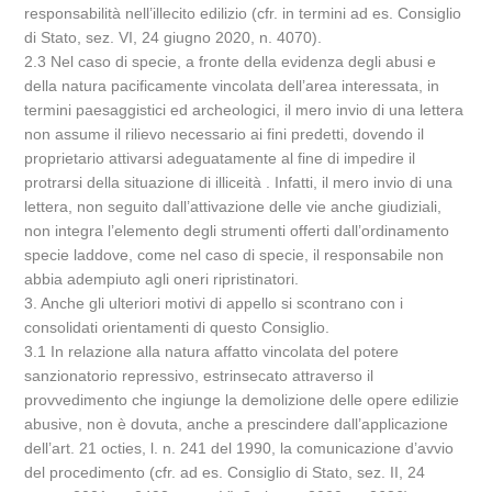
responsabilità nell’illecito edilizio (cfr. in termini ad es. Consiglio
di Stato, sez. VI, 24 giugno 2020, n. 4070).
2.3 Nel caso di specie, a fronte della evidenza degli abusi e
della natura pacificamente vincolata dell’area interessata, in
termini paesaggistici ed archeologici, il mero invio di una lettera
non assume il rilievo necessario ai fini predetti, dovendo il
proprietario attivarsi adeguatamente al fine di impedire il
protrarsi della situazione di illiceità . Infatti, il mero invio di una
lettera, non seguito dall’attivazione delle vie anche giudiziali,
non integra l’elemento degli strumenti offerti dall’ordinamento
specie laddove, come nel caso di specie, il responsabile non
abbia adempiuto agli oneri ripristinatori.
3. Anche gli ulteriori motivi di appello si scontrano con i
consolidati orientamenti di questo Consiglio.
3.1 In relazione alla natura affatto vincolata del potere
sanzionatorio repressivo, estrinsecato attraverso il
provvedimento che ingiunge la demolizione delle opere edilizie
abusive, non è dovuta, anche a prescindere dall’applicazione
dell’art. 21 octies, l. n. 241 del 1990, la comunicazione d’avvio
del procedimento (cfr. ad es. Consiglio di Stato, sez. II, 24