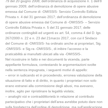
79 del 20 giugno 2008; dell’ordinanza di acquisizione n. 1 dell’8
gennaio 2009; dell’ordinanza di demolizione di opere abusive
emessa dal Comune di -OMISSIS- Servizio Controllo Edilizia
Privata n. 4 del 31 gennaio 2017; dell’ordinanza di demolizione
di opere abusive emessa dal Comune di -OMISSIS- – Servizio
Controllo Edilizia Privata n. 5 del 31 gennaio 2017; delle
ordinanze contingibili ed urgenti ex art. 54, comma 4 del D. lgs.
267/2000 n. 22 e n. 23 del 21marzo 2017, con cui il Sindaco
del Comune di -OMISSIS- ha ordinato anche ai proprietari, Sig.
-OMISSIS- e Sig.ra -OMISSIS-, di inibire l’accesso e la
praticabilità ai manufatti ubicati alla via -OMISSIS-.
Nel ricostruire in fatto e nei documenti la vicenda, parte
appellante formulava, contestando le argomentazioni svolte
nella sentenza impugnata, i seguenti motivi di appello:
– error in iudicando et in procedendo, erronea valutazione della
situazione di fatto e di diritto, in quanto i proprietari non solo
erano estranei alla commissione degli abusi, ma avevano,
inoltre, agito per ripristinare la legalità violata;
– analoghi vizi e contraddittorietà in relazione al contributo
partecipativo che i proprietari dell’area avrebbe potuto dare non
sulla fondatezza dell’ordine di demolizione, ma sull’applicazione