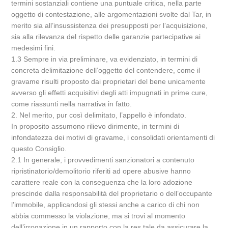
termini sostanziali contiene una puntuale critica, nella parte
oggetto di contestazione, alle argomentazioni svolte dal Tar, in
merito sia all’insussistenza dei presupposti per l’acquisizione,
sia alla rilevanza del rispetto delle garanzie partecipative ai
medesimi fini.
1.3 Sempre in via preliminare, va evidenziato, in termini di
concreta delimitazione dell’oggetto del contendere, come il
gravame risulti proposto dai proprietari del bene unicamente
avverso gli effetti acquisitivi degli atti impugnati in prime cure,
come riassunti nella narrativa in fatto.
2. Nel merito, pur così delimitato, l’appello è infondato.
In proposito assumono rilievo dirimente, in termini di
infondatezza dei motivi di gravame, i consolidati orientamenti di
questo Consiglio.
2.1 In generale, i provvedimenti sanzionatori a contenuto
ripristinatorio/demolitorio riferiti ad opere abusive hanno
carattere reale con la conseguenza che la loro adozione
prescinde dalla responsabilità del proprietario o dell’occupante
l’immobile, applicandosi gli stessi anche a carico di chi non
abbia commesso la violazione, ma si trovi al momento
dell’irrogazione in un rapporto con la res tale da assicurare la