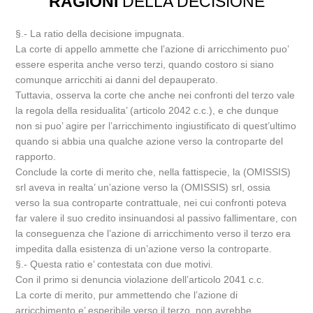
RAGIONI
DELLA DECISIONE
§.- La ratio della decisione impugnata.
La corte di appello ammette che l’azione di arricchimento puo’
essere esperita anche verso terzi, quando costoro si siano
comunque arricchiti ai danni del depauperato.
Tuttavia, osserva la corte che anche nei confronti del terzo vale
la regola della residualita’ (articolo 2042 c.c.), e che dunque
non si puo’ agire per l’arricchimento ingiustificato di quest’ultimo
quando si abbia una qualche azione verso la controparte del
rapporto.
Conclude la corte di merito che, nella fattispecie, la (OMISSIS)
srl aveva in realta’ un’azione verso la (OMISSIS) srl, ossia
verso la sua controparte contrattuale, nei cui confronti poteva
far valere il suo credito insinuandosi al passivo fallimentare, con
la conseguenza che l’azione di arricchimento verso il terzo era
impedita dalla esistenza di un’azione verso la controparte.
§.- Questa ratio e’ contestata con due motivi.
Con il primo si denuncia violazione dell’articolo 2041 c.c.
La corte di merito, pur ammettendo che l’azione di
arricchimento e’ esperibile verso il terzo, non avrebbe