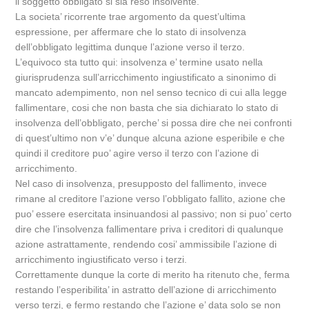
il soggetto obbligato si sia reso insolvente.
La societa’ ricorrente trae argomento da quest’ultima
espressione, per affermare che lo stato di insolvenza
dell’obbligato legittima dunque l’azione verso il terzo.
L’equivoco sta tutto qui: insolvenza e’ termine usato nella
giurisprudenza sull’arricchimento ingiustificato a sinonimo di
mancato adempimento, non nel senso tecnico di cui alla legge
fallimentare, cosi che non basta che sia dichiarato lo stato di
insolvenza dell’obbligato, perche’ si possa dire che nei confronti
di quest’ultimo non v’e’ dunque alcuna azione esperibile e che
quindi il creditore puo’ agire verso il terzo con l’azione di
arricchimento.
Nel caso di insolvenza, presupposto del fallimento, invece
rimane al creditore l’azione verso l’obbligato fallito, azione che
puo’ essere esercitata insinuandosi al passivo; non si puo’ certo
dire che l’insolvenza fallimentare priva i creditori di qualunque
azione astrattamente, rendendo cosi’ ammissibile l’azione di
arricchimento ingiustificato verso i terzi.
Correttamente dunque la corte di merito ha ritenuto che, ferma
restando l’esperibilita’ in astratto dell’azione di arricchimento
verso terzi, e fermo restando che l’azione e’ data solo se non