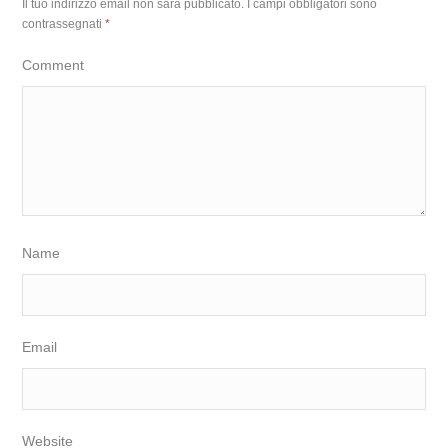
Il tuo indirizzo email non sarà pubblicato.
I campi obbligatori sono
contrassegnati
*
Comment
Name
Email
Website