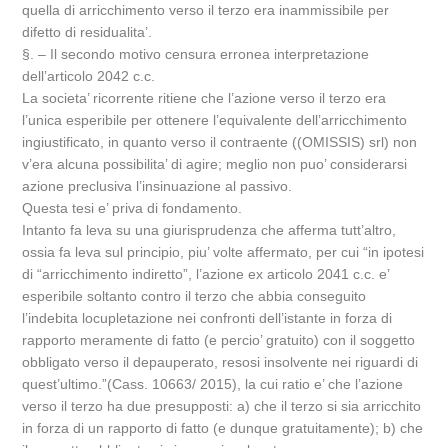
quella di arricchimento verso il terzo era inammissibile per
difetto di residualita’.
§. – Il secondo motivo censura erronea interpretazione
dell’articolo 2042 c.c.
La societa’ ricorrente ritiene che l’azione verso il terzo era
l’unica esperibile per ottenere l’equivalente dell’arricchimento
ingiustificato, in quanto verso il contraente ((OMISSIS) srl) non
v’era alcuna possibilita’ di agire; meglio non puo’ considerarsi
azione preclusiva l’insinuazione al passivo.
Questa tesi e’ priva di fondamento.
Intanto fa leva su una giurisprudenza che afferma tutt’altro,
ossia fa leva sul principio, piu’ volte affermato, per cui “in ipotesi
di “arricchimento indiretto”, l’azione ex articolo 2041 c.c. e’
esperibile soltanto contro il terzo che abbia conseguito
l’indebita locupletazione nei confronti dell’istante in forza di
rapporto meramente di fatto (e percio’ gratuito) con il soggetto
obbligato verso il depauperato, resosi insolvente nei riguardi di
quest’ultimo.”(Cass. 10663/ 2015), la cui ratio e’ che l’azione
verso il terzo ha due presupposti: a) che il terzo si sia arricchito
in forza di un rapporto di fatto (e dunque gratuitamente); b) che