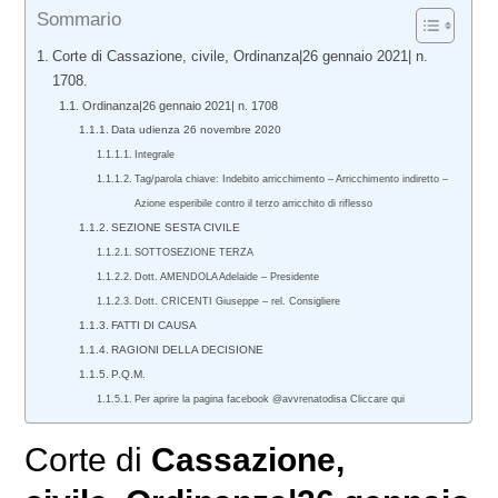
Sommario
Corte di Cassazione, civile, Ordinanza|26 gennaio 2021| n.
1708.
Ordinanza|26 gennaio 2021| n. 1708
Data udienza 26 novembre 2020
Integrale
Tag/parola chiave: Indebito arricchimento – Arricchimento indiretto –
Azione esperibile contro il terzo arricchito di riflesso
SEZIONE SESTA CIVILE
SOTTOSEZIONE TERZA
Dott. AMENDOLA Adelaide – Presidente
Dott. CRICENTI Giuseppe – rel. Consigliere
FATTI DI CAUSA
RAGIONI DELLA DECISIONE
P.Q.M.
Per aprire la pagina facebook @avvrenatodisa Cliccare qui
Corte di
Cassazione,