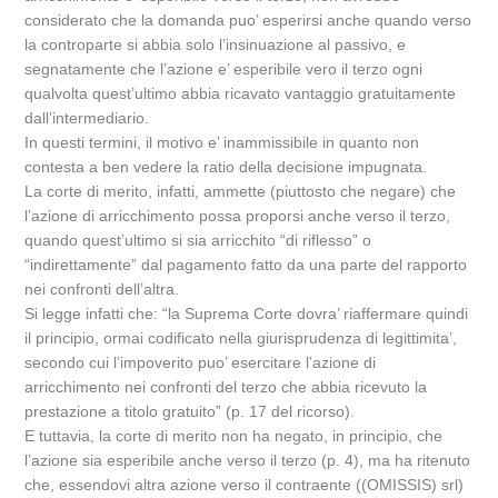
considerato che la domanda puo’ esperirsi anche quando verso
la controparte si abbia solo l’insinuazione al passivo, e
segnatamente che l’azione e’ esperibile vero il terzo ogni
qualvolta quest’ultimo abbia ricavato vantaggio gratuitamente
dall’intermediario.
In questi termini, il motivo e’ inammissibile in quanto non
contesta a ben vedere la ratio della decisione impugnata.
La corte di merito, infatti, ammette (piuttosto che negare) che
l’azione di arricchimento possa proporsi anche verso il terzo,
quando quest’ultimo si sia arricchito “di riflesso” o
“indirettamente” dal pagamento fatto da una parte del rapporto
nei confronti dell’altra.
Si legge infatti che: “la Suprema Corte dovra’ riaffermare quindi
il principio, ormai codificato nella giurisprudenza di legittimita’,
secondo cui l’impoverito puo’ esercitare l’azione di
arricchimento nei confronti del terzo che abbia ricevuto la
prestazione a titolo gratuito” (p. 17 del ricorso).
E tuttavia, la corte di merito non ha negato, in principio, che
l’azione sia esperibile anche verso il terzo (p. 4), ma ha ritenuto
che, essendovi altra azione verso il contraente ((OMISSIS) srl)