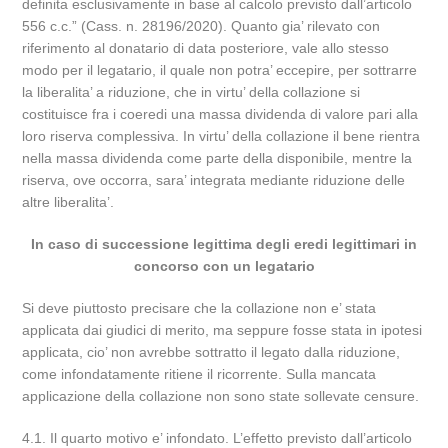
definita esclusivamente in base al calcolo previsto dall’articolo
556 c.c.” (Cass. n. 28196/2020). Quanto gia’ rilevato con
riferimento al donatario di data posteriore, vale allo stesso
modo per il legatario, il quale non potra’ eccepire, per sottrarre
la liberalita’ a riduzione, che in virtu’ della collazione si
costituisce fra i coeredi una massa dividenda di valore pari alla
loro riserva complessiva. In virtu’ della collazione il bene rientra
nella massa dividenda come parte della disponibile, mentre la
riserva, ove occorra, sara’ integrata mediante riduzione delle
altre liberalita’.
In caso di successione legittima degli eredi legittimari in
concorso con un legatario
Si deve piuttosto precisare che la collazione non e’ stata
applicata dai giudici di merito, ma seppure fosse stata in ipotesi
applicata, cio’ non avrebbe sottratto il legato dalla riduzione,
come infondatamente ritiene il ricorrente. Sulla mancata
applicazione della collazione non sono state sollevate censure.
4.1. Il quarto motivo e’ infondato. L’effetto previsto dall’articolo