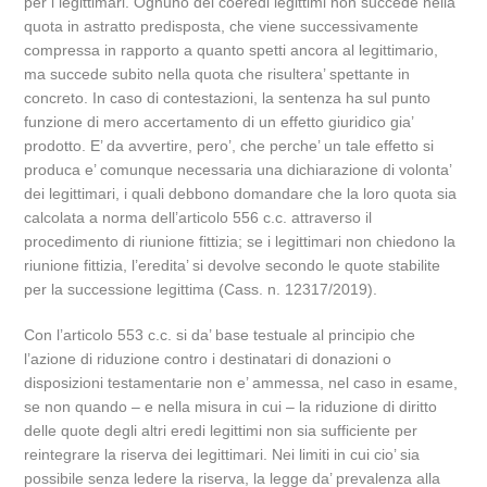
per i legittimari. Ognuno dei coeredi legittimi non succede nella
quota in astratto predisposta, che viene successivamente
compressa in rapporto a quanto spetti ancora al legittimario,
ma succede subito nella quota che risultera’ spettante in
concreto. In caso di contestazioni, la sentenza ha sul punto
funzione di mero accertamento di un effetto giuridico gia’
prodotto. E’ da avvertire, pero’, che perche’ un tale effetto si
produca e’ comunque necessaria una dichiarazione di volonta’
dei legittimari, i quali debbono domandare che la loro quota sia
calcolata a norma dell’articolo 556 c.c. attraverso il
procedimento di riunione fittizia; se i legittimari non chiedono la
riunione fittizia, l’eredita’ si devolve secondo le quote stabilite
per la successione legittima (Cass. n. 12317/2019).
Con l’articolo 553 c.c. si da’ base testuale al principio che
l’azione di riduzione contro i destinatari di donazioni o
disposizioni testamentarie non e’ ammessa, nel caso in esame,
se non quando – e nella misura in cui – la riduzione di diritto
delle quote degli altri eredi legittimi non sia sufficiente per
reintegrare la riserva dei legittimari. Nei limiti in cui cio’ sia
possibile senza ledere la riserva, la legge da’ prevalenza alla