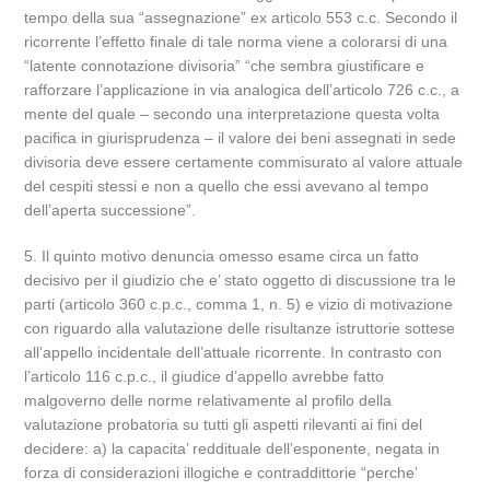
tempo della sua “assegnazione” ex articolo 553 c.c. Secondo il
ricorrente l’effetto finale di tale norma viene a colorarsi di una
“latente connotazione divisoria” “che sembra giustificare e
rafforzare l’applicazione in via analogica dell’articolo 726 c.c., a
mente del quale – secondo una interpretazione questa volta
pacifica in giurisprudenza – il valore dei beni assegnati in sede
divisoria deve essere certamente commisurato al valore attuale
del cespiti stessi e non a quello che essi avevano al tempo
dell’aperta successione”.
5. Il quinto motivo denuncia omesso esame circa un fatto
decisivo per il giudizio che e’ stato oggetto di discussione tra le
parti (articolo 360 c.p.c., comma 1, n. 5) e vizio di motivazione
con riguardo alla valutazione delle risultanze istruttorie sottese
all’appello incidentale dell’attuale ricorrente. In contrasto con
l’articolo 116 c.p.c., il giudice d’appello avrebbe fatto
malgoverno delle norme relativamente al profilo della
valutazione probatoria su tutti gli aspetti rilevanti ai fini del
decidere: a) la capacita’ reddituale dell’esponente, negata in
forza di considerazioni illogiche e contraddittorie “perche’