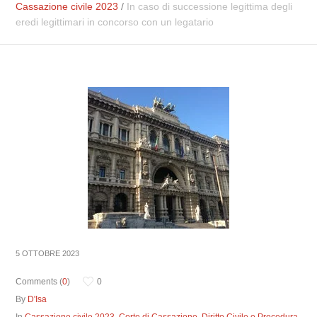
Cassazione civile 2023
/
In caso di successione legittima degli
eredi legittimari in concorso con un legatario
5 OTTOBRE 2023
Comments (
0
)
0
By
D'Isa