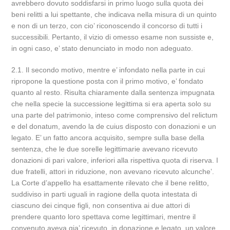
avrebbero dovuto soddisfarsi in primo luogo sulla quota dei
beni relitti a lui spettante, che indicava nella misura di un quinto
e non di un terzo, con cio’ riconoscendo il concorso di tutti i
successibili. Pertanto, il vizio di omesso esame non sussiste e,
in ogni caso, e’ stato denunciato in modo non adeguato.
2.1. Il secondo motivo, mentre e’ infondato nella parte in cui
ripropone la questione posta con il primo motivo, e’ fondato
quanto al resto. Risulta chiaramente dalla sentenza impugnata
che nella specie la successione legittima si era aperta solo su
una parte del patrimonio, inteso come comprensivo del relictum
e del donatum, avendo la de cuius disposto con donazioni e un
legato. E’ un fatto ancora acquisito, sempre sulla base della
sentenza, che le due sorelle legittimarie avevano ricevuto
donazioni di pari valore, inferiori alla rispettiva quota di riserva. I
due fratelli, attori in riduzione, non avevano ricevuto alcunche’.
La Corte d’appello ha esattamente rilevato che il bene relitto,
suddiviso in parti uguali in ragione della quota intestata di
ciascuno dei cinque figli, non consentiva ai due attori di
prendere quanto loro spettava come legittimari, mentre il
convenuto aveva gia’ ricevuto, in donazione e legato, un valore