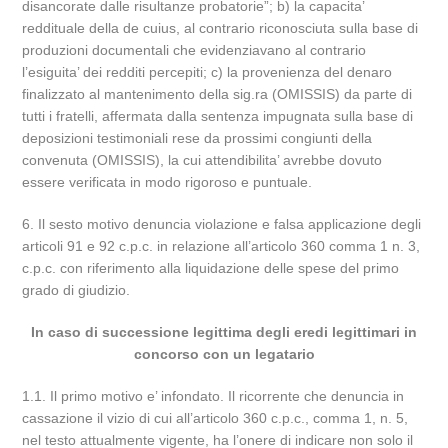
disancorate dalle risultanze probatorie”; b) la capacita’
reddituale della de cuius, al contrario riconosciuta sulla base di
produzioni documentali che evidenziavano al contrario
l’esiguita’ dei redditi percepiti; c) la provenienza del denaro
finalizzato al mantenimento della sig.ra (OMISSIS) da parte di
tutti i fratelli, affermata dalla sentenza impugnata sulla base di
deposizioni testimoniali rese da prossimi congiunti della
convenuta (OMISSIS), la cui attendibilita’ avrebbe dovuto
essere verificata in modo rigoroso e puntuale.
6. Il sesto motivo denuncia violazione e falsa applicazione degli
articoli 91 e 92 c.p.c. in relazione all’articolo 360 comma 1 n. 3,
c.p.c. con riferimento alla liquidazione delle spese del primo
grado di giudizio.
In caso di successione legittima degli eredi legittimari in
concorso con un legatario
1.1. Il primo motivo e’ infondato. Il ricorrente che denuncia in
cassazione il vizio di cui all’articolo 360 c.p.c., comma 1, n. 5,
nel testo attualmente vigente, ha l’onere di indicare non solo il