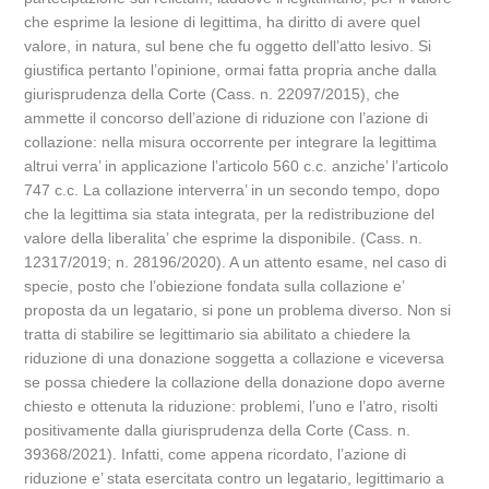
che esprime la lesione di legittima, ha diritto di avere quel
valore, in natura, sul bene che fu oggetto dell’atto lesivo. Si
giustifica pertanto l’opinione, ormai fatta propria anche dalla
giurisprudenza della Corte (Cass. n. 22097/2015), che
ammette il concorso dell’azione di riduzione con l’azione di
collazione: nella misura occorrente per integrare la legittima
altrui verra’ in applicazione l’articolo 560 c.c. anziche’ l’articolo
747 c.c. La collazione interverra’ in un secondo tempo, dopo
che la legittima sia stata integrata, per la redistribuzione del
valore della liberalita’ che esprime la disponibile. (Cass. n.
12317/2019; n. 28196/2020). A un attento esame, nel caso di
specie, posto che l’obiezione fondata sulla collazione e’
proposta da un legatario, si pone un problema diverso. Non si
tratta di stabilire se legittimario sia abilitato a chiedere la
riduzione di una donazione soggetta a collazione e viceversa
se possa chiedere la collazione della donazione dopo averne
chiesto e ottenuta la riduzione: problemi, l’uno e l’atro, risolti
positivamente dalla giurisprudenza della Corte (Cass. n.
39368/2021). Infatti, come appena ricordato, l’azione di
riduzione e’ stata esercitata contro un legatario, legittimario a