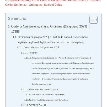
In
Cassazione civile 2023
,
Corte di Cassazione
,
Diritto Civile e Procedura
Civile
,
Sentenze - Ordinanze
,
Sezioni Diritto
Sommario
Corte di Cassazione, civile, Ordinanza|22 giugno 2023| n.
17856.
Ordinanza|22 giugno 2023| n. 17856. In caso di successione
legittima degli eredi legittimari in concorso con un legatario
Data udienza 10 gennaio 2023
Integrale
Tag/parola chiave: Successioni – Azione di riduzione contro i destinatari di
donazioni o disposizioni testamentarie – Ammissibilità quando la riduzione di
diritto delle quote degli altri eredi legittimi non sia sufficiente per reintegrare la
riserva dei legittimari – Ripartizione proporzionale della lesione tra tutti i
legittimari – Concorso dell’azione di riduzione con quella di collazione –
Annullamento con rinvio
SEZIONE SECONDA CIVILE
Dott. D’ASCOLA Pasquale – Presidente
Dott. TEDESCO Giuseppe – rel. Consigliere
FATTI DI CAUSA