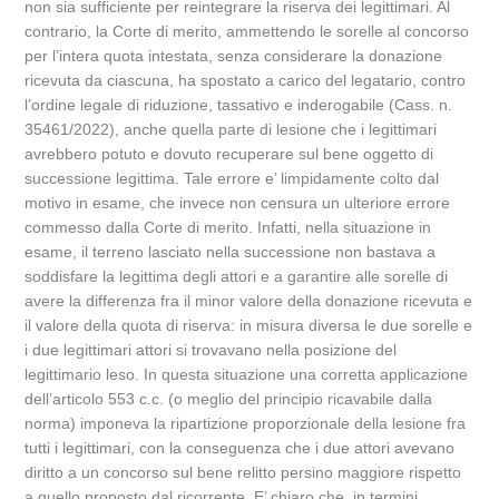
non sia sufficiente per reintegrare la riserva dei legittimari. Al
contrario, la Corte di merito, ammettendo le sorelle al concorso
per l’intera quota intestata, senza considerare la donazione
ricevuta da ciascuna, ha spostato a carico del legatario, contro
l’ordine legale di riduzione, tassativo e inderogabile (Cass. n.
35461/2022), anche quella parte di lesione che i legittimari
avrebbero potuto e dovuto recuperare sul bene oggetto di
successione legittima. Tale errore e’ limpidamente colto dal
motivo in esame, che invece non censura un ulteriore errore
commesso dalla Corte di merito. Infatti, nella situazione in
esame, il terreno lasciato nella successione non bastava a
soddisfare la legittima degli attori e a garantire alle sorelle di
avere la differenza fra il minor valore della donazione ricevuta e
il valore della quota di riserva: in misura diversa le due sorelle e
i due legittimari attori si trovavano nella posizione del
legittimario leso. In questa situazione una corretta applicazione
dell’articolo 553 c.c. (o meglio del principio ricavabile dalla
norma) imponeva la ripartizione proporzionale della lesione fra
tutti i legittimari, con la conseguenza che i due attori avevano
diritto a un concorso sul bene relitto persino maggiore rispetto
a quello proposto dal ricorrente. E’ chiaro che, in termini