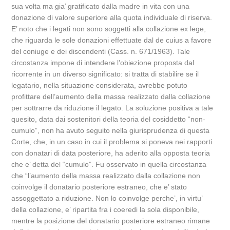
sua volta ma gia’ gratificato dalla madre in vita con una
donazione di valore superiore alla quota individuale di riserva.
E’ noto che i legati non sono soggetti alla collazione ex lege,
che riguarda le sole donazioni effettuate dal de cuius a favore
del coniuge e dei discendenti (Cass. n. 671/1963). Tale
circostanza impone di intendere l’obiezione proposta dal
ricorrente in un diverso significato: si tratta di stabilire se il
legatario, nella situazione considerata, avrebbe potuto
profittare dell’aumento della massa realizzato dalla collazione
per sottrarre da riduzione il legato. La soluzione positiva a tale
quesito, data dai sostenitori della teoria del cosiddetto “non-
cumulo”, non ha avuto seguito nella giurisprudenza di questa
Corte, che, in un caso in cui il problema si poneva nei rapporti
con donatari di data posteriore, ha aderito alla opposta teoria
che e’ detta del “cumulo”. Fu osservato in quella circostanza
che “l’aumento della massa realizzato dalla collazione non
coinvolge il donatario posteriore estraneo, che e’ stato
assoggettato a riduzione. Non lo coinvolge perche’, in virtu’
della collazione, e’ ripartita fra i coeredi la sola disponibile,
mentre la posizione del donatario posteriore estraneo rimane