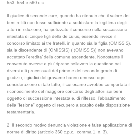
553, 554 e 560 c.c..
Il giudice di seconde cure, quando ha ritenuto che il valore dei
beni relitti non fosse sufficiente a soddisfare la legittima degli
attori in riduzione, ha ipotizzato il concorso nella successione
intestata di cinque figli della de cuius, essendo invece il
concorso limitato ai tre fratelli, in quanto sia la figlia (OMISSIS),
sia la discendente di (OMISSIS) ( (OMISSIS)) non avevano
accettato l’eredita’ della comune ascendente. Nonostante il
convenuto avesse a piu’ riprese sollevato la questione nei
diversi atti processuali del primo e del secondo grado di
giudizio, i giudici del gravame hanno omesso ogni
considerazione di tale fatto, il cui esame avrebbe comportato il
riconoscimento del maggiore concorso degli attori sui beni
oggetto di successione intestata e, di riflesso, l’abbattimento
della “lesione” oggetto di recupero a scapito della disposizione
testamentaria.
2. Il secondo motivo denuncia violazione e falsa applicazione di
norme di diritto (articolo 360 c.p.c., comma 1, n. 3).