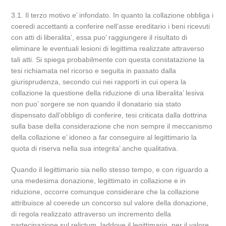
3.1. Il terzo motivo e’ infondato. In quanto la collazione obbliga i
coeredi accettanti a conferire nell’asse ereditario i beni ricevuti
con atti di liberalita’, essa puo’ raggiungere il risultato di
eliminare le eventuali lesioni di legittima realizzate attraverso
tali atti. Si spiega probabilmente con questa constatazione la
tesi richiamata nel ricorso e seguita in passato dalla
giurisprudenza, secondo cui nei rapporti in cui opera la
collazione la questione della riduzione di una liberalita’ lesiva
non puo’ sorgere se non quando il donatario sia stato
dispensato dall’obbligo di conferire, tesi criticata dalla dottrina
sulla base della considerazione che non sempre il meccanismo
della collazione e’ idoneo a far conseguire al legittimario la
quota di riserva nella sua integrita’ anche qualitativa.
Quando il legittimario sia nello stesso tempo, e con riguardo a
una medesima donazione, legittimato in collazione e in
riduzione, occorre comunque considerare che la collazione
attribuisce al coerede un concorso sul valore della donazione,
di regola realizzato attraverso un incremento della
partecipazione sul relictum, laddove il legittimario, per il valore