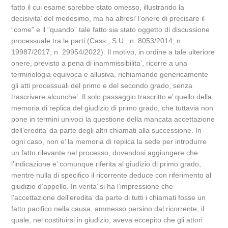
fatto il cui esame sarebbe stato omesso, illustrando la
decisivita’ del medesimo, ma ha altresi’ l’onere di precisare il
“come” e il “quando” tale fatto sia stato oggetto di discussione
processuale tra le parti (Cass., S.U., n. 8053/2014; n.
19987/2017; n. 29954/2022). Il motivo, in ordine a tale ulteriore
onere, previsto a pena di inammissibilita’, ricorre a una
terminologia equivoca e allusiva, richiamando genericamente
gli atti processuali del primo e del secondo grado, senza
trascrivere alcunche’. Il solo passaggio trascritto e’ quello della
memoria di replica del giudizio di primo grado, che tuttavia non
pone in termini univoci la questione della mancata accettazione
dell’eredita’ da parte degli altri chiamati alla successione. In
ogni caso, non e’ la memoria di replica la sede per introdurre
un fatto rilevante nel processo, dovendosi aggiungere che
l’indicazione e’ comunque riferita al giudizio di primo grado,
mentre nulla di specifico il ricorrente deduce con riferimento al
giudizio d’appello. In verita’ si ha l’impressione che
l’accettazione dell’eredita’ da parte di tutti i chiamati fosse un
fatto pacifico nella causa, ammesso persino dal ricorrente, il
quale, nel costituirsi in giudizio, aveva eccepito che gli attori