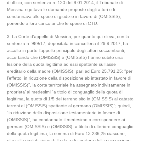
d’ufficio, con sentenza n. 120 del 9.01.2014, il Tribunale di
Messina rigettava le domande proposte dagli attori e li
condannava alle spese di giudizio in favore di (OMISSIS),
ponendo a loro carico anche le spese di CTU.
3. La Corte d’appello di Messina, per quanto qui rileva, con la
sentenza n. 989/17, depositata in cancelleria il 29.9.2017, ha
accolto in parte l’appello principale degli attori soccombenti,
accertando che (OMISSIS) e (OMISSIS) hanno subito una
lesione della quota legittima ad essi spettante sull’asse
ereditario della madre (OMISSIS), pari ad Euro 25.791,25; “per
l’effetto, in riduzione della disposizione ab intestato in favore di
(OMISSIS)”, la corte territoriale ha assegnato indivisamente in
proprieta’ ai medesimi “a titolo di conguaglio della quota di
legittima, la quota di 1/5 del terreno sito in (OMISSIS) al catasto
terreni al (OMISSIS) spettante al germano (OMISSIS)”; quindi,
“in riduzione della disposizione testamentaria in favore di
(OMISSIS)”, ha condannato il medesimo a corrispondere ai
germani (OMISSIS) e (OMISSIS), a titolo di ulteriore conguaglio
della quota legittima, la somma di Euro 13.236,25 ciascuno,
oltre alla rivalutazione dalla data di apertura della successione