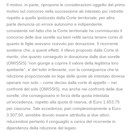
Il motivo, in parte, ripropone le considerazioni oggetto del primo
motivo sul concorso nella successione ab intestato piu’ ristretto
rispetto a quello ipotizzato dalla Corte territoriale, per altra
parte denuncia un errore autonomo e indipendente,
consistente nel fatto che la Corte territoriale ha commisurato il
concorso delle due sorelle sui beni relitti senza tenere conto di
quanto le figlie avevano ricevuto per donazione. Il ricorrente
sostiene che, a questi effetti, il rilievo proposto dalla Corte di
merito, che quanto conseguito in donazione dalle due sorelle
(OMISSIS) “non giunge a coprire il valore della legittima loro
spettante”, e’ del tutto irrilevante; con la conseguenza che la
riduzione proporzionale ex lege delle quote ab intestato doveva
operare non solo – come deciso dalla corte di appello – nei
confronti del solo (OMISSIS), ma anche nei confronti delle due
sorelle, che conseguivano in forza della quota intestata
un’eccedenza, rispetto alla quota di riserva, di Euro 1.653,75
per ciascuna. Tale eccedenza, pari complessivamente a Euro
3.307,50, avrebbe dovuto essere attribuita ai due attori,
riducendosi pertanto il conguaglio a carico del ricorrente in
dipendenza della riduzione del legato.