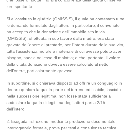
che fossero ridotte fino alla concorrenza della quota di riserva
loro spettante.
Si e’ costituito in giudizio (OMISSIS), il quale ha contestato tutte
le domande formulate dagli attori. In particolare, il convenuto
ha eccepito che la donazione dell’immobile sito in via
(OMISSIS), effettuata in suo favore dalla madre, era stata
gravata dall’onere di prestarle, per l’intera durata della sua vita,
tutta l’assistenza morale e materiale di cui avesse potuto aver
bisogno, specie nel caso di malattia; e che, pertanto, il valore
della citata donazione doveva essere calcolato al netto
dell’onere, particolarmente gravoso.
In subordine, si dichiarava disposto ad offrire un conguaglio in
denaro qualora la quinta parte del terreno edificabile, lasciato
nella successione legittima, non fosse stata sufficiente a
soddisfare la quota di legittima degli attori pari a 2/15
dell’intero.
2. Eseguita l’istruzione, mediante produzione documentale,
interrogatorio formale, prova per testi e consulenza tecnica