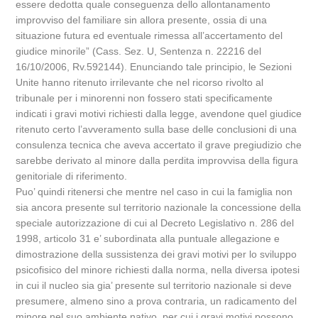
essere dedotta quale conseguenza dello allontanamento
improvviso del familiare sin allora presente, ossia di una
situazione futura ed eventuale rimessa all’accertamento del
giudice minorile” (Cass. Sez. U, Sentenza n. 22216 del
16/10/2006, Rv.592144). Enunciando tale principio, le Sezioni
Unite hanno ritenuto irrilevante che nel ricorso rivolto al
tribunale per i minorenni non fossero stati specificamente
indicati i gravi motivi richiesti dalla legge, avendone quel giudice
ritenuto certo l’avveramento sulla base delle conclusioni di una
consulenza tecnica che aveva accertato il grave pregiudizio che
sarebbe derivato al minore dalla perdita improvvisa della figura
genitoriale di riferimento.
Puo’ quindi ritenersi che mentre nel caso in cui la famiglia non
sia ancora presente sul territorio nazionale la concessione della
speciale autorizzazione di cui al Decreto Legislativo n. 286 del
1998, articolo 31 e’ subordinata alla puntuale allegazione e
dimostrazione della sussistenza dei gravi motivi per lo sviluppo
psicofisico del minore richiesti dalla norma, nella diversa ipotesi
in cui il nucleo sia gia’ presente sul territorio nazionale si deve
presumere, almeno sino a prova contraria, un radicamento del
minore nel suo ambiente nativo, per cui i gravi motivi possono