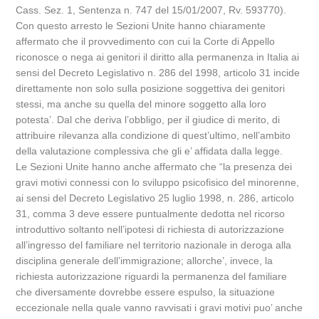
Cass. Sez. 1, Sentenza n. 747 del 15/01/2007, Rv. 593770).
Con questo arresto le Sezioni Unite hanno chiaramente
affermato che il provvedimento con cui la Corte di Appello
riconosce o nega ai genitori il diritto alla permanenza in Italia ai
sensi del Decreto Legislativo n. 286 del 1998, articolo 31 incide
direttamente non solo sulla posizione soggettiva dei genitori
stessi, ma anche su quella del minore soggetto alla loro
potesta’. Dal che deriva l’obbligo, per il giudice di merito, di
attribuire rilevanza alla condizione di quest’ultimo, nell’ambito
della valutazione complessiva che gli e’ affidata dalla legge.
Le Sezioni Unite hanno anche affermato che “la presenza dei
gravi motivi connessi con lo sviluppo psicofisico del minorenne,
ai sensi del Decreto Legislativo 25 luglio 1998, n. 286, articolo
31, comma 3 deve essere puntualmente dedotta nel ricorso
introduttivo soltanto nell’ipotesi di richiesta di autorizzazione
all’ingresso del familiare nel territorio nazionale in deroga alla
disciplina generale dell’immigrazione; allorche’, invece, la
richiesta autorizzazione riguardi la permanenza del familiare
che diversamente dovrebbe essere espulso, la situazione
eccezionale nella quale vanno ravvisati i gravi motivi puo’ anche