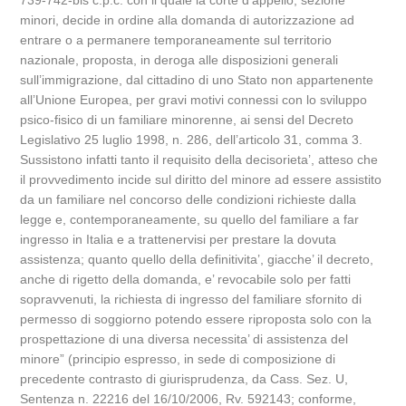
739-742-bis c.p.c. con il quale la corte d’appello, sezione
minori, decide in ordine alla domanda di autorizzazione ad
entrare o a permanere temporaneamente sul territorio
nazionale, proposta, in deroga alle disposizioni generali
sull’immigrazione, dal cittadino di uno Stato non appartenente
all’Unione Europea, per gravi motivi connessi con lo sviluppo
psico-fisico di un familiare minorenne, ai sensi del Decreto
Legislativo 25 luglio 1998, n. 286, dell’articolo 31, comma 3.
Sussistono infatti tanto il requisito della decisorieta’, atteso che
il provvedimento incide sul diritto del minore ad essere assistito
da un familiare nel concorso delle condizioni richieste dalla
legge e, contemporaneamente, su quello del familiare a far
ingresso in Italia e a trattenervisi per prestare la dovuta
assistenza; quanto quello della definitivita’, giacche’ il decreto,
anche di rigetto della domanda, e’ revocabile solo per fatti
sopravvenuti, la richiesta di ingresso del familiare sfornito di
permesso di soggiorno potendo essere riproposta solo con la
prospettazione di una diversa necessita’ di assistenza del
minore” (principio espresso, in sede di composizione di
precedente contrasto di giurisprudenza, da Cass. Sez. U,
Sentenza n. 22216 del 16/10/2006, Rv. 592143; conforme,