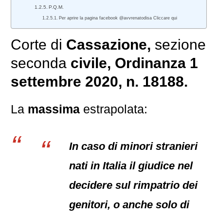
P.Q.M.
Per aprire la pagina facebook @avvrenatodisa Cliccare qui
Corte di
Cassazione,
sezione
seconda
civile
, Ordinanza 1
settembre 2020, n. 18188.
La
massima
estrapolata:
In caso di minori stranieri
nati in Italia il giudice nel
decidere sul rimpatrio dei
genitori, o anche solo di