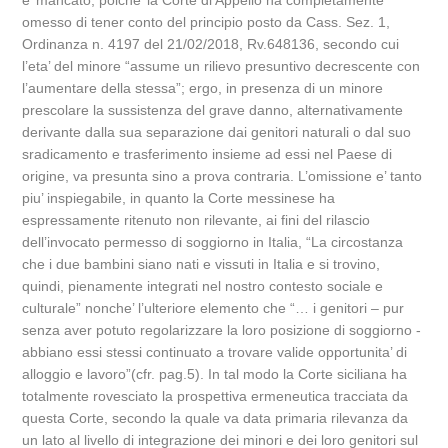
e’ mancato, poiche’ la Corte di Appello ha completamente
omesso di tener conto del principio posto da Cass. Sez. 1,
Ordinanza n. 4197 del 21/02/2018, Rv.648136, secondo cui
l’eta’ del minore “assume un rilievo presuntivo decrescente con
l’aumentare della stessa”; ergo, in presenza di un minore
prescolare la sussistenza del grave danno, alternativamente
derivante dalla sua separazione dai genitori naturali o dal suo
sradicamento e trasferimento insieme ad essi nel Paese di
origine, va presunta sino a prova contraria. L’omissione e’ tanto
piu’ inspiegabile, in quanto la Corte messinese ha
espressamente ritenuto non rilevante, ai fini del rilascio
dell’invocato permesso di soggiorno in Italia, “La circostanza
che i due bambini siano nati e vissuti in Italia e si trovino,
quindi, pienamente integrati nel nostro contesto sociale e
culturale” nonche’ l’ulteriore elemento che “… i genitori – pur
senza aver potuto regolarizzare la loro posizione di soggiorno -
abbiano essi stessi continuato a trovare valide opportunita’ di
alloggio e lavoro”(cfr. pag.5). In tal modo la Corte siciliana ha
totalmente rovesciato la prospettiva ermeneutica tracciata da
questa Corte, secondo la quale va data primaria rilevanza da
un lato al livello di integrazione dei minori e dei loro genitori sul