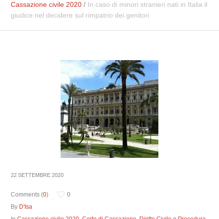
Cassazione civile 2020
/
In caso di minori stranieri nati in Italia il
giudice nel decidere sul rimpatrio dei genitori
22 SETTEMBRE 2020
Comments (
0
)
0
By
D'Isa