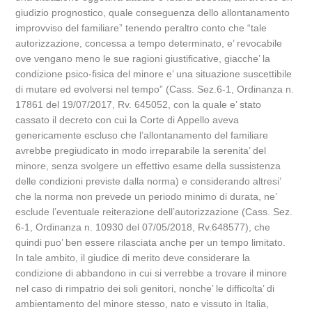
giudizio prognostico, quale conseguenza dello allontanamento
improvviso del familiare” tenendo peraltro conto che “tale
autorizzazione, concessa a tempo determinato, e’ revocabile
ove vengano meno le sue ragioni giustificative, giacche’ la
condizione psico-fisica del minore e’ una situazione suscettibile
di mutare ed evolversi nel tempo” (Cass. Sez.6-1, Ordinanza n.
17861 del 19/07/2017, Rv. 645052, con la quale e’ stato
cassato il decreto con cui la Corte di Appello aveva
genericamente escluso che l’allontanamento del familiare
avrebbe pregiudicato in modo irreparabile la serenita’ del
minore, senza svolgere un effettivo esame della sussistenza
delle condizioni previste dalla norma) e considerando altresi’
che la norma non prevede un periodo minimo di durata, ne’
esclude l’eventuale reiterazione dell’autorizzazione (Cass. Sez.
6-1, Ordinanza n. 10930 del 07/05/2018, Rv.648577), che
quindi puo’ ben essere rilasciata anche per un tempo limitato.
In tale ambito, il giudice di merito deve considerare la
condizione di abbandono in cui si verrebbe a trovare il minore
nel caso di rimpatrio dei soli genitori, nonche’ le difficolta’ di
ambientamento del minore stesso, nato e vissuto in Italia,