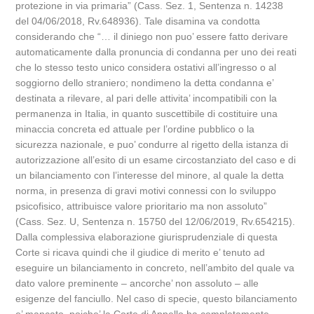
protezione in via primaria” (Cass. Sez. 1, Sentenza n. 14238
del 04/06/2018, Rv.648936). Tale disamina va condotta
considerando che “… il diniego non puo’ essere fatto derivare
automaticamente dalla pronuncia di condanna per uno dei reati
che lo stesso testo unico considera ostativi all’ingresso o al
soggiorno dello straniero; nondimeno la detta condanna e’
destinata a rilevare, al pari delle attivita’ incompatibili con la
permanenza in Italia, in quanto suscettibile di costituire una
minaccia concreta ed attuale per l’ordine pubblico o la
sicurezza nazionale, e puo’ condurre al rigetto della istanza di
autorizzazione all’esito di un esame circostanziato del caso e di
un bilanciamento con l’interesse del minore, al quale la detta
norma, in presenza di gravi motivi connessi con lo sviluppo
psicofisico, attribuisce valore prioritario ma non assoluto”
(Cass. Sez. U, Sentenza n. 15750 del 12/06/2019, Rv.654215).
Dalla complessiva elaborazione giurisprudenziale di questa
Corte si ricava quindi che il giudice di merito e’ tenuto ad
eseguire un bilanciamento in concreto, nell’ambito del quale va
dato valore preminente – ancorche’ non assoluto – alle
esigenze del fanciullo. Nel caso di specie, questo bilanciamento