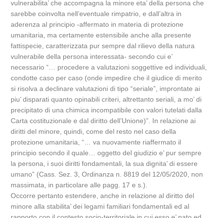
vulnerabilita’ che accompagna la minore eta’ della persona che
sarebbe coinvolta nell’eventuale rimpatrio, e dall’altra in
aderenza al principio -affermato in materia di protezione
umanitaria, ma certamente estensibile anche alla presente
fattispecie, caratterizzata pur sempre dal rilievo della natura
vulnerabile della persona interessata- secondo cui e’
necessario “… procedere a valutazioni soggettive ed individuali,
condotte caso per caso (onde impedire che il giudice di merito
si risolva a declinare valutazioni di tipo “seriale”, improntate ai
piu’ disparati quanto opinabili criteri, altrettanto seriali, a mo’ di
precipitato di una chimica incompatibile con valori tutelati dalla
Carta costituzionale e dal diritto dell’Unione)”. In relazione ai
diritti del minore, quindi, come del resto nel caso della
protezione umanitaria, “… va nuovamente riaffermato il
principio secondo il quale… oggetto del giudizio e’ pur sempre
la persona, i suoi diritti fondamentali, la sua dignita’ di essere
umano” (Cass. Sez. 3, Ordinanza n. 8819 del 12/05/2020, non
massimata, in particolare alle pagg. 17 e s.).
Occorre pertanto estendere, anche in relazione al diritto del
minore alla stabilita’ dei legami familiari fondamentali ed al
rapporto con il contesto socio-territoriale in cui esso e’ nato ed