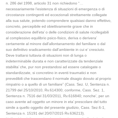
n. 286 del 1998, articolo 31 non richiedono “…
necessariamente l’esistenza di situazioni di emergenza o di
circostanze contingenti ed eccezionali strettamente collegate
alla sua salute, potendo comprendere qualsiasi danno effettivo,
concreto, percepibile ed obiettivamente grave che in
considerazione dell’eta’ o delle condizioni di salute ricollegabili
al complessivo equilibrio psico-fisico, deriva o derivera’
certamente al minore dall’allontanamento del familiare o dal
suo definitivo sradicamento dall’ambiente in cui e’ cresciuto.
Deve trattarsi tuttavia di situazioni non di lunga o
indeterminabile durata e non caratterizzate da tendenziale
stabilita’ che, pur non prestandosi ad essere catalogate o
standardizzate, si concretino in eventi traumatici e non
prevedibili che trascendano il normale disagio dovuto al proprio
rimpatrio o a quello di un familiare” (Cass. Sez. U, Sentenza n.
21799 del 25/10/2010, Rv.614300; conforme, Cass. Sez. 1,
Sentenza n. 7516 del 31/03/2011, Rv.616840; nonche’, per un
caso avente ad oggetto un minore in eta’ prescolare del tutto
simile a quello oggetto del presente giudizio, Cass. Sez.6-1,
Sentenza n. 15191 del 20/07/2015 Rv.636213).