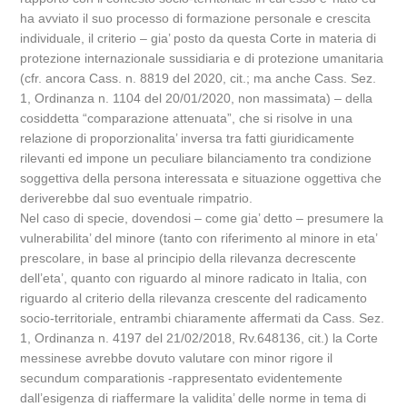
ha avviato il suo processo di formazione personale e crescita
individuale, il criterio – gia’ posto da questa Corte in materia di
protezione internazionale sussidiaria e di protezione umanitaria
(cfr. ancora Cass. n. 8819 del 2020, cit.; ma anche Cass. Sez.
1, Ordinanza n. 1104 del 20/01/2020, non massimata) – della
cosiddetta “comparazione attenuata”, che si risolve in una
relazione di proporzionalita’ inversa tra fatti giuridicamente
rilevanti ed impone un peculiare bilanciamento tra condizione
soggettiva della persona interessata e situazione oggettiva che
deriverebbe dal suo eventuale rimpatrio.
Nel caso di specie, dovendosi – come gia’ detto – presumere la
vulnerabilita’ del minore (tanto con riferimento al minore in eta’
prescolare, in base al principio della rilevanza decrescente
dell’eta’, quanto con riguardo al minore radicato in Italia, con
riguardo al criterio della rilevanza crescente del radicamento
socio-territoriale, entrambi chiaramente affermati da Cass. Sez.
1, Ordinanza n. 4197 del 21/02/2018, Rv.648136, cit.) la Corte
messinese avrebbe dovuto valutare con minor rigore il
secundum comparationis -rappresentato evidentemente
dall’esigenza di riaffermare la validita’ delle norme in tema di