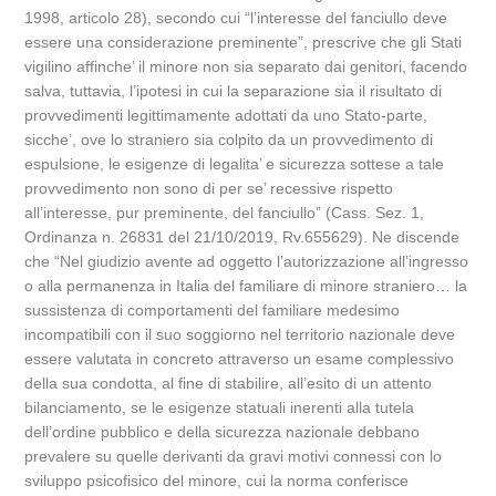
1998, articolo 28), secondo cui “l’interesse del fanciullo deve
essere una considerazione preminente”, prescrive che gli Stati
vigilino affinche’ il minore non sia separato dai genitori, facendo
salva, tuttavia, l’ipotesi in cui la separazione sia il risultato di
provvedimenti legittimamente adottati da uno Stato-parte,
sicche’, ove lo straniero sia colpito da un provvedimento di
espulsione, le esigenze di legalita’ e sicurezza sottese a tale
provvedimento non sono di per se’ recessive rispetto
all’interesse, pur preminente, del fanciullo” (Cass. Sez. 1,
Ordinanza n. 26831 del 21/10/2019, Rv.655629). Ne discende
che “Nel giudizio avente ad oggetto l’autorizzazione all’ingresso
o alla permanenza in Italia del familiare di minore straniero… la
sussistenza di comportamenti del familiare medesimo
incompatibili con il suo soggiorno nel territorio nazionale deve
essere valutata in concreto attraverso un esame complessivo
della sua condotta, al fine di stabilire, all’esito di un attento
bilanciamento, se le esigenze statuali inerenti alla tutela
dell’ordine pubblico e della sicurezza nazionale debbano
prevalere su quelle derivanti da gravi motivi connessi con lo
sviluppo psicofisico del minore, cui la norma conferisce