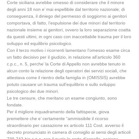
Corte siciliana avrebbe omesso di considerare che il minore
degli anni 18 non e’ mai espellibile dal territorio nazionale; di
conseguenza, il diniego del permesso di soggiorno ai genitori
comportava, di fatto, l’espulsione dei due minori dal territorio
nazionale insieme ai genitori, ovvero la loro separazione coatta
da questi ultimi, in ogni caso con inaccettabile trauma per il loro
sviluppo ed equilibrio psicologico.
Con il terzo motivo i ricorrenti lamentano l’omesso esame circa
un fatto decisivo per il giudizio, in relazione all’articolo 360
c.p.c., n. 5, perche’ la Corte di Appello non avrebbe tenuto in
alcun conto la relazione degli operatori dei servizi sociali, che
attestava come il rientro della famiglia in (OMISSIS) avrebbe
potuto causare un trauma sull’equilibrio e sullo sviluppo
psicologico dei due minori.
Le tre censure, che meritano un esame congiunto, sono
fondate.
Per il migliore inquadramento della fattispecie, giova
premettere che e’ certamente “ammissibile il ricorso
straordinario per cassazione ex articolo 111 Cost. avverso il
decreto pronunciato in camera di consiglio ai sensi degli articoli