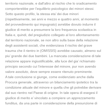
territorio nazionale, e dall’altro al rischio che lo sradicamento
comporterebbe per l’equilibrio psicologico dei minori stessi.
Sotto questo profilo, la stessa eta’ dei due minori
(rispettivamente, sei anni e mezzo e quattro anni, al momento
del provvedimento qui impugnato) avrebbe dovuto indurre il
giudice di merito a presumere la loro frequenza scolastica in
Italia e, quindi, del pregiudizio collegato al loro allontanamento
dal territorio nazionale, se non altro sulla base della relazione
degli assistenti sociali, che evidenziava il rischio del grave
trauma che il rientro in (OMISSIS) avrebbe causato, almeno sul
piu’ grande dei due bambini. La mancata considerazione di tale
relazione appare ingiustificabile, alla luce del gia’ richiamato
principio secondo cui l’interesse del minore, pur non avendo
valore assoluto, deve sempre essere ritenuto preminente.
A tale conclusione si giunge, come evidenziato anche dalla
Procura generale, attraverso un bilanciamento ipotetico tra la
condizione attuale del minore e quella che gli potrebbe derivare
dal suo rientro nel Paese di origine. In tale opera di esegesi il
giudice di merito e’ vincolato a compiere un apprezzamento
funditus, da una parte in considerazione della presunzione di