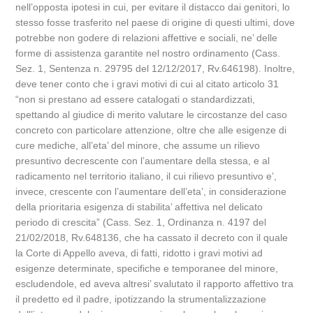
nell’opposta ipotesi in cui, per evitare il distacco dai genitori, lo
stesso fosse trasferito nel paese di origine di questi ultimi, dove
potrebbe non godere di relazioni affettive e sociali, ne’ delle
forme di assistenza garantite nel nostro ordinamento (Cass.
Sez. 1, Sentenza n. 29795 del 12/12/2017, Rv.646198). Inoltre,
deve tener conto che i gravi motivi di cui al citato articolo 31
“non si prestano ad essere catalogati o standardizzati,
spettando al giudice di merito valutare le circostanze del caso
concreto con particolare attenzione, oltre che alle esigenze di
cure mediche, all’eta’ del minore, che assume un rilievo
presuntivo decrescente con l’aumentare della stessa, e al
radicamento nel territorio italiano, il cui rilievo presuntivo e’,
invece, crescente con l’aumentare dell’eta’, in considerazione
della prioritaria esigenza di stabilita’ affettiva nel delicato
periodo di crescita” (Cass. Sez. 1, Ordinanza n. 4197 del
21/02/2018, Rv.648136, che ha cassato il decreto con il quale
la Corte di Appello aveva, di fatti, ridotto i gravi motivi ad
esigenze determinate, specifiche e temporanee del minore,
escludendole, ed aveva altresi’ svalutato il rapporto affettivo tra
il predetto ed il padre, ipotizzando la strumentalizzazione