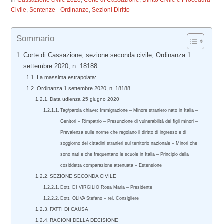
In
Cassazione civile 2020
,
Corte di Cassazione
,
Diritto Civile e Procedura
Civile
,
Sentenze - Ordinanze
,
Sezioni Diritto
Sommario
Corte di Cassazione, sezione seconda civile, Ordinanza 1
settembre 2020, n. 18188.
La massima estrapolata:
Ordinanza 1 settembre 2020, n. 18188
Data udienza 25 giugno 2020
Tag/parola chiave: Immigrazione – Minore straniero nato in Italia –
Genitori – Rimpatrio – Presunzione di vulnerabilità dei figli minori –
Prevalenza sulle norme che regolano il diritto di ingresso e di
soggiorno dei cittadini stranieri sul territorio nazionale – Minori che
sono nati e che frequentano le scuole in Italia – Principio della
cosiddetta comparazione attenuata – Estensione
SEZIONE SECONDA CIVILE
Dott. DI VIRGILIO Rosa Maria – Presidente
Dott. OLIVA Stefano – rel. Consigliere
FATTI DI CAUSA
RAGIONI DELLA DECISIONE