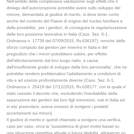
Nell’ambito della complessiva valutazione sugli effetti che il
diniego dell’autorizzazione potrebbe avere sullo sviluppo del
minore, demandata al giudice di merito, si deve tener conto
anche del contesto del Paese di origine del nucleo familiare e
della possibilita’, per i genitori, di conseguire la regolarizzazione
della loro posizione lavorativa in Italia (Cass. Sez. 6-1,
Ordinanza n. 17739 del 07/09/2015, Rv.636197); nonche’ dello
sforzo compiuto dai genitori per inserirsi in Italia e del
pregiudizio che i minori potrebbero subire, per effetto
dell’allontanamento dal loro luogo natio, a causa
dell’insufficiente grado di sviluppo della loro personalita’, che ne
potrebbe rendere problematico l’adattamento a condizioni di
vita e ad usanze profondamente diverse (Cass. Sez. 6-1,
Ordinanza n. 25419 del 17/12/2015, Rv.638177, con la quale e’
stato cassato il decreto che, escludendo l’inevitabilita’ della
separazione dei genitori dai loro figli minorenni, nati in Italia ed
in eta’ prescolare, aveva omesso di svolgere i predetti
accertamenti sui minori).
Il giudice di merito e’ quindi chiamato a svolgere una verifica,
caso per caso, circa la “sussistenza di gravi motivi basati su
una situazione oggettiva attuale o futura dedotta, attraverso un