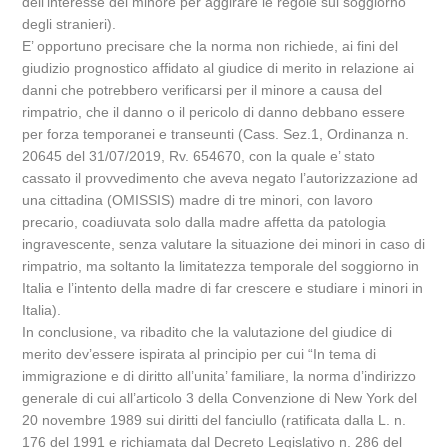
dell’interesse del minore per aggirare le regole sul soggiorno
degli stranieri).
E’ opportuno precisare che la norma non richiede, ai fini del
giudizio prognostico affidato al giudice di merito in relazione ai
danni che potrebbero verificarsi per il minore a causa del
rimpatrio, che il danno o il pericolo di danno debbano essere
per forza temporanei e transeunti (Cass. Sez.1, Ordinanza n.
20645 del 31/07/2019, Rv. 654670, con la quale e’ stato
cassato il provvedimento che aveva negato l’autorizzazione ad
una cittadina (OMISSIS) madre di tre minori, con lavoro
precario, coadiuvata solo dalla madre affetta da patologia
ingravescente, senza valutare la situazione dei minori in caso di
rimpatrio, ma soltanto la limitatezza temporale del soggiorno in
Italia e l’intento della madre di far crescere e studiare i minori in
Italia).
In conclusione, va ribadito che la valutazione del giudice di
merito dev’essere ispirata al principio per cui “In tema di
immigrazione e di diritto all’unita’ familiare, la norma d’indirizzo
generale di cui all’articolo 3 della Convenzione di New York del
20 novembre 1989 sui diritti del fanciullo (ratificata dalla L. n.
176 del 1991 e richiamata dal Decreto Legislativo n. 286 del