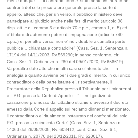
P.M. e dunque “… il contraddittorio e’ ritualmente instaurato nei
confronti del solo procuratore generale presso la corte di
appello, atteso che, per un verso, il pubblico ministero deve
partecipare al giudizio anche nelle fasi di merito (articolo 38
disp. att. c.c., comma 3 e articolo 70 c.p.c., comma 1, n. 5) ed
e’ titolare di autonomo potere di impugnazione (articolo 740
c.p.c.) e, per altro verso, non e’ individuabile alcun’altra parte
pubblica… chiamata a contraddire” (Cass. Sez. 1, Sentenza n.
17194 del 14/11/2003, Rv.569290; in senso conforme, cfr.
Cass. Sez. 1, Ordinanza n. 280 del 09/01/2020, Rv.656619).
Va peraltro dato atto che in altri casi si e’ ritenuto che – in
analogia a quanto avviene per i due gradi di merito, in cui unico
contraddittorio della parte istante e’, rispettivamente, il
Procuratore della Repubblica presso il Tribunale per i minorenni
e il P.G. presso la Corte di Appello – “… nel giudizio di
cassazione promosso dal cittadino straniero avverso il decreto
emesso dalla Corte d’appello sul reclamo dinnanzi menzionato,
il contraddittorio e’ ritualmente instaurato nei confronti del solo
P.G. presso la suindicata Corte” (Cass. Sez. 1, Sentenza n.
14063 del 28/05/2008, Rv. 603412; conf. Cass. Sez. 6-1,
Ordinanza n. 28778 del 23/12/2011, Rv. 620017).