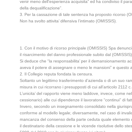
venir meno dell’esperienza acquisita” ed ha condiviso il par
della dequalificazione”.
3. Per la cassazione di tale sentenza ha proposto ricorso (O
Non ha svolto attivita’ difensiva l’intimato (OMISSIS).
1. Con il motivo di ricorso principale (OMISSIS) Spa denunci
il risarcimento del danno professionale subito dal (OMISSIS)
Si deduce che “la responsabilita’ per il demansionamento acc
aveva il potere di assegnare o meno le mansioni” e questo anc
2. Il Collegio reputa fondata la censura.
Soltanto un legittimo trasferimento d’azienda o di un suo ra
misura in cui ricorrano i presupposti di cui all’articolo 2112
L’unicita’ del rapporto viene meno laddove, invece, come nella
cessionario) alle cui dipendenze il lavoratore “continui” di fat
Invero, secondo un insegnamento consolidato nella giurisprud
conforme al modello legale; diversamente, nel caso di invalidit
mancanza del consenso della parte ceduta quale elemento costi
il destinatario della cessione e le vicende risolutive dello st