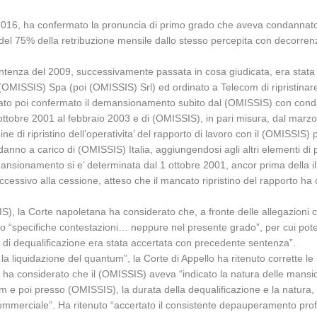
e 2016, ha confermato la pronuncia di primo grado che aveva condannato
el 75% della retribuzione mensile dallo stesso percepita con decorrenza
tenza del 2009, successivamente passata in cosa giudicata, era stata di
(OMISSIS) Spa (poi (OMISSIS) Srl) ed ordinato a Telecom di ripristinare 
tato poi confermato il demansionamento subito dal (OMISSIS) con cond
’ottobre 2001 al febbraio 2003 e di (OMISSIS), in pari misura, dal marz
e di ripristino dell’operativita’ del rapporto di lavoro con il (OMISSIS) p
 danno a carico di (OMISSIS) Italia, aggiungendosi agli altri elementi
ansionamento si e’ determinata dal 1 ottobre 2001, ancor prima della i
ssivo alla cessione, atteso che il mancato ripristino del rapporto ha co
S), la Corte napoletana ha considerato che, a fronte delle allegazioni co
specifiche contestazioni… neppure nel presente grado”, per cui poteva con
one di dequalificazione era stata accertata con precedente sentenza”.
 la liquidazione del quantum”, la Corte di Appello ha ritenuto corrette le
 ha considerato che il (OMISSIS) aveva “indicato la natura delle mansion
com e poi presso (OMISSIS), la durata della dequalificazione e la natura
ommerciale”. Ha ritenuto “accertato il consistente depauperamento profes