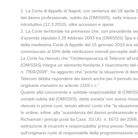
1. La Corte di Appello di Napoli, con sentenza del 18 april
del danno professionale, subito da (OMISSIS), nella misura d
introduttivo (12.3.2010), oltre accessori e spese.
2. La Corte territoriale ha premesso che, con precedente sen
d’azienda stipulato il 28 febbraio 2003 tra (OMISSIS) Spa e 
della medesima Corte di Appello del 15 gennaio 2016 era s
commisurato al 50% delle retribuzioni mensili percepite dall
La Corte ha ritenuto che “l’inottemperanza di Telecom all’ordin
(OMISSIS) integra un elemento fondante il risarcimento del
n. 7900/2009”; ha aggiunto che “poiche’ la situazione di dem
Telecom debba rispondere dei danni anche per il periodo succe
originarie mansioni ex articolo 2103 c.c.”.
Quanto alla concorrente e solidale responsabilita’ di (OMISSI
compiti subita dal (OMISSIS), detta societa’ non aveva mosso “
ritenuta in prime cure, tenuto altresi’ conto che “la situazi
In ordine, infine, alla “sussistenza del danno professionale e
Richiamati i principi posti da Cass. SS.UU. n. 6572 del 2006,
sottrazione di incarichi e responsabilita’ prima presso Tele
sull’originario ruolo di responsabile della programmazione c