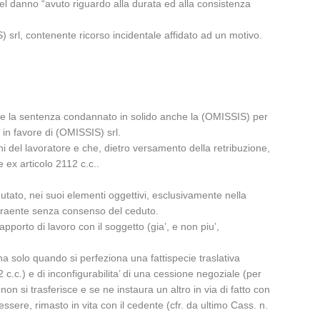
el danno “avuto riguardo alla durata ed alla consistenza
 srl, contenente ricorso incidentale affidato ad un motivo.
vere la sentenza condannato in solido anche la (OMISSIS) per
in favore di (OMISSIS) srl.
i del lavoratore e che, dietro versamento della retribuzione,
 ex articolo 2112 c.c..
utato, nei suoi elementi oggettivi, esclusivamente nella
contraente senza consenso del ceduto.
pporto di lavoro con il soggetto (gia’, e non piu’,
a solo quando si perfeziona una fattispecie traslativa
 c.c.) e di inconfigurabilita’ di una cessione negoziale (per
n si trasferisce e se ne instaura un altro in via di fatto con
essere, rimasto in vita con il cedente (cfr. da ultimo Cass. n.