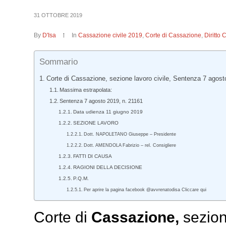
31 OTTOBRE 2019
By
D'Isa
In
Cassazione civile 2019
,
Corte di Cassazione
,
Diritto 
Sommario
Corte di Cassazione, sezione lavoro civile, Sentenza 7 agost
Massima estrapolata:
Sentenza 7 agosto 2019, n. 21161
Data udienza 11 giugno 2019
SEZIONE LAVORO
Dott. NAPOLETANO Giuseppe – Presidente
Dott. AMENDOLA Fabrizio – rel. Consigliere
FATTI DI CAUSA
RAGIONI DELLA DECISIONE
P.Q.M.
Per aprire la pagina facebook @avvrenatodisa Cliccare qui
Corte di
Cassazione,
sezion