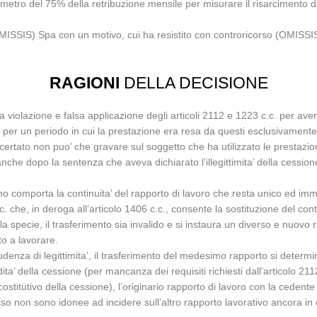
ametro del 75% della retribuzione mensile per misurare il risarcimento d
MISSIS) Spa con un motivo, cui ha resistito con controricorso (OMISSIS)
RAGIONI
DELLA DECISIONE
a violazione e falsa applicazione degli articoli 2112 e 1223 c.c. per a
 per un periodo in cui la prestazione era resa da questi esclusivamente 
ertato non puo’ che gravare sul soggetto che ha utilizzato le prestazion
he dopo la sentenza che aveva dichiarato l’illegittimita’ della cessione
mo comporta la continuita’ del rapporto di lavoro che resta unico ed imm
 c.c. che, in deroga all’articolo 1406 c.c., consente la sostituzione del 
 specie, il trasferimento sia invalido e si instaura un diverso e nuovo ra
to a lavorare.
enza di legittimita’, il trasferimento del medesimo rapporto si determin
a’ della cessione (per mancanza dei requisiti richiesti dall’articolo 2112
tutivo della cessione), l’originario rapporto di lavoro con la cedente no
esso non sono idonee ad incidere sull’altro rapporto lavorativo ancora in 