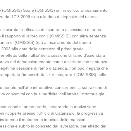
 (OMISSIS) Spa e (OMISSIS) srl, in solido, al risarcimento
 dal 17.3.2009 sino alla data di deposito del ricorso
chiarata l’inefficacia del contratto di cessione di ramo
il rapporto di lavoro con il (OMISSIS); con altra sentenza
anna di (OMISSIS) Spa al risarcimento del danno
o 2003 alla data della sentenza di primo grado.
er effetto della nullita’ della cessione di ramo d’azienda a
 di prova del demansionamento come accertato con sentenza
llegittima cessione di ramo d’azienda, non puo’ negarsi che
mportato l’impossibilita’ di reintegrare il (OMISSIS) nelle
ntenute nell’atto introduttivo concernenti la sottrazione di
venirsi con la superfluita’ dell’attivita’ istruttoria gia’
 statuizioni di primo grado, integrando la motivazione.
i ricoperte presso l’Ufficio di Catanzaro, la progressiva
, incidendo il mutamento in peius delle mansioni
sionale subito in concreto dal lavoratore, per effetto del