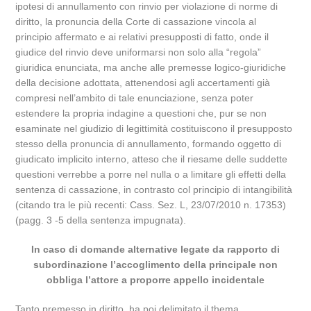
ipotesi di annullamento con rinvio per violazione di norme di
diritto, la pronuncia della Corte di cassazione vincola al
principio affermato e ai relativi presupposti di fatto, onde il
giudice del rinvio deve uniformarsi non solo alla “regola”
giuridica enunciata, ma anche alle premesse logico-giuridiche
della decisione adottata, attenendosi agli accertamenti già
compresi nell’ambito di tale enunciazione, senza poter
estendere la propria indagine a questioni che, pur se non
esaminate nel giudizio di legittimità costituiscono il presupposto
stesso della pronuncia di annullamento, formando oggetto di
giudicato implicito interno, atteso che il riesame delle suddette
questioni verrebbe a porre nel nulla o a limitare gli effetti della
sentenza di cassazione, in contrasto col principio di intangibilità
(citando tra le più recenti: Cass. Sez. L, 23/07/2010 n. 17353)
(pagg. 3 -5 della sentenza impugnata).
In caso di domande alternative legate da rapporto di
subordinazione l’accoglimento della principale non
obbliga l’attore a proporre appello incidentale
Tanto premesso in diritto, ha poi delimitato il thema