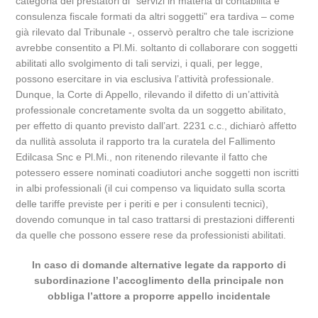
categoria dei prestatori di “servizi in materia di contabilità e
consulenza fiscale formati da altri soggetti” era tardiva – come
già rilevato dal Tribunale -, osservò peraltro che tale iscrizione
avrebbe consentito a Pl.Mi. soltanto di collaborare con soggetti
abilitati allo svolgimento di tali servizi, i quali, per legge,
possono esercitare in via esclusiva l’attività professionale.
Dunque, la Corte di Appello, rilevando il difetto di un’attività
professionale concretamente svolta da un soggetto abilitato,
per effetto di quanto previsto dall’art. 2231 c.c., dichiarò affetto
da nullità assoluta il rapporto tra la curatela del Fallimento
Edilcasa Snc e Pl.Mi., non ritenendo rilevante il fatto che
potessero essere nominati coadiutori anche soggetti non iscritti
in albi professionali (il cui compenso va liquidato sulla scorta
delle tariffe previste per i periti e per i consulenti tecnici),
dovendo comunque in tal caso trattarsi di prestazioni differenti
da quelle che possono essere rese da professionisti abilitati.
In caso di domande alternative legate da rapporto di
subordinazione l’accoglimento della principale non
obbliga l’attore a proporre appello incidentale