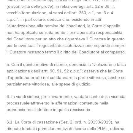
(disponibilità delle prove), in relazione agli artt. 32 e 38 l.f.
vecchia formulazione, ai sensi dell’art. 360, c.1, nn. 3 e 4
c.p.c.”; in particolare, deduce che, esistendo in atti
l’autorizzazione alla nomina dei coadiutori, la Corte d’appello
non ha applicato correttamente il principio sulla responsabilità
del Coadiutore per un atto che riguardava il Curatore in quanto
per le eventuali irregolarità dell’autorizzazione risponde sempre
il Curatore restando fermo il diritto del Coadiutore al compenso.
5. Con il quinto motivo di ricorso, denuncia la “violazione e falsa
applicazione degli artt. 90, 91, 92 c.p.c.”; osserva che la Corte
d’appello ha errato nel condannare la parte vittoriosa, anche se
parzialmente vittoriosa, alle spese di giudizio.
6. In via di sintesi, preliminarmente, va dato conto della vicenda
processuale attraverso le affermazioni contenute nella
pronuncia rescindente e in quella rescissoria.
6.1. La Corte di cassazione (Sez. 2, ord. n. 20193/2019), ha
ritenuto fondati i primi due motivi di ricorso della Pl.Mi., odierna