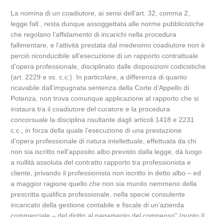
La nomina di un coadiutore, ai sensi dell’art. 32, comma 2,
legge fall., resta dunque assoggettata alle norme pubblicistiche
che regolano l’affidamento di incarichi nella procedura
fallimentare, e l’attività prestata dal medesimo coadiutore non è
perciò riconducibile all’esecuzione di un rapporto contrattuale
d’opera professionale, disciplinato dalle disposizioni codicistiche
(art. 2229 e ss. c.c.). In particolare, a differenza di quanto
ricavabile dall’impugnata sentenza della Corte d’Appello di
Potenza, non trova comunque applicazione al rapporto che si
instaura tra il coadiutore del curatore e la procedura
concorsuale la disciplina risultante dagli articoli 1418 e 2231
c.c., in forza della quale l’esecuzione di una prestazione
d’opera professionale di natura intellettuale, effettuata da chi
non sia iscritto nell’apposito albo previsto dalla legge, dà luogo
a nullità assoluta del contratto rapporto tra professionista e
cliente, privando il professionista non iscritto in detto albo – ed
a maggior ragione quello che non sia munito nemmeno della
prescritta qualifica professionale, nella specie consulente
incaricato della gestione contabile e fiscale di un’azienda
commerciale – del diritto al pagamento del compenso” (punto II