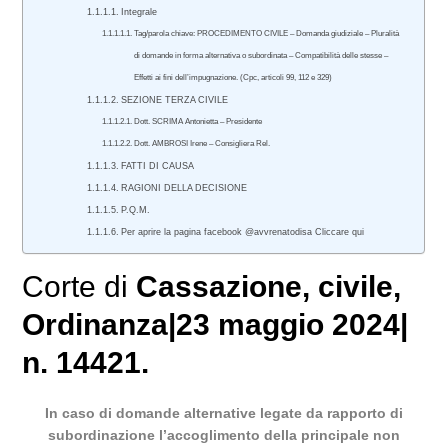
Integrale
Tag/parola chiave: PROCEDIMENTO CIVILE – Domanda giudiziale – Pluralità
di domande in forma alternativa o subordinata – Compatibilità delle stesse –
Effetti ai fini dell’impugnazione. (Cpc, articoli 99, 112 e 329)
SEZIONE TERZA CIVILE
Dott. SCRIMA Antonietta – Presidente
Dott. AMBROSI Irene – Consigliera Rel.
FATTI DI CAUSA
RAGIONI DELLA DECISIONE
P.Q.M.
Per aprire la pagina facebook @avvrenatodisa Cliccare qui
Corte di
Cassazione
,
civile
,
Ordinanza|23 maggio 2024|
n. 14421.
In caso di domande alternative legate da rapporto di
subordinazione l’accoglimento della principale non