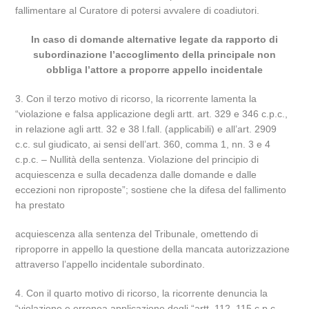
fallimentare al Curatore di potersi avvalere di coadiutori.
In caso di domande alternative legate da rapporto di
subordinazione l’accoglimento della principale non
obbliga l’attore a proporre appello incidentale
3. Con il terzo motivo di ricorso, la ricorrente lamenta la
“violazione e falsa applicazione degli artt. art. 329 e 346 c.p.c.,
in relazione agli artt. 32 e 38 l.fall. (applicabili) e all’art. 2909
c.c. sul giudicato, ai sensi dell’art. 360, comma 1, nn. 3 e 4
c.p.c. – Nullità della sentenza. Violazione del principio di
acquiescenza e sulla decadenza dalle domande e dalle
eccezioni non riproposte”; sostiene che la difesa del fallimento
ha prestato
acquiescenza alla sentenza del Tribunale, omettendo di
riproporre in appello la questione della mancata autorizzazione
attraverso l’appello incidentale subordinato.
4. Con il quarto motivo di ricorso, la ricorrente denuncia la
“violazione e erronea applicazione degli “artt. 112, 115 c.p.c.