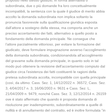
proposto nello stesso giudizio, in forma alternativa o
subordinata, due o più domande fra loro concettualmente
incompatibili, la sentenza con la quale il giudice di merito abbia
accolto la domanda subordinata non implica soltanto la
pronuncia favorevole sulla qualificazione giuridica esposta
dall’attore a sostegno della stessa, ma comporta anche un
preciso accertamento dei fatti, alternativo a quello posto a
fondamento della domanda principale. Ne consegue che
l’attore parzialmente vittorioso, per evitare la formazione del
giudicato, deve formulare impugnazione avverso l’accoglimento
della domanda subordinata, condizionandola all’accoglimento
del gravame sulla domanda principale, in quanto solo in tal
modo può ottenere la revisione dell’accertamento compiuto dal
giudice circa l’esistenza dei fatti costituenti le ragioni della
pretesa subordinata accolta, incompatibile con quella principale
(così, da ultimo: Cass. Sez. 1, 14/12/2022 n. 36572, Cass. Sez.
3, 4/04/2017 n. 3, 16/06/2003 n. 9631 e Cass. Sez. L,
21/04/2009 n. 9479, nonché Cass. Sez. 3, 12/12/2014 n. 26159
ove è stato affermato che quando è proposta domanda di
risoluzione per inadempimento, subordinatamente a quelle di
nullità e di annullamento del contratto, ed è inoltre formulata “in