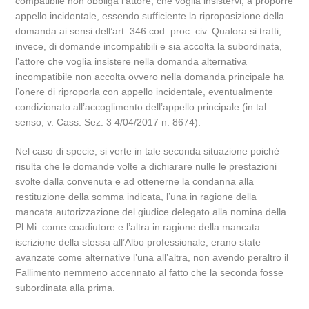
compatibile non obbliga l’attore, che voglia insistervi, a proporre
appello incidentale, essendo sufficiente la riproposizione della
domanda ai sensi dell’art. 346 cod. proc. civ. Qualora si tratti,
invece, di domande incompatibili e sia accolta la subordinata,
l’attore che voglia insistere nella domanda alternativa
incompatibile non accolta ovvero nella domanda principale ha
l’onere di riproporla con appello incidentale, eventualmente
condizionato all’accoglimento dell’appello principale (in tal
senso, v. Cass. Sez. 3 4/04/2017 n. 8674).
Nel caso di specie, si verte in tale seconda situazione poiché
risulta che le domande volte a dichiarare nulle le prestazioni
svolte dalla convenuta e ad ottenerne la condanna alla
restituzione della somma indicata, l’una in ragione della
mancata autorizzazione del giudice delegato alla nomina della
Pl.Mi. come coadiutore e l’altra in ragione della mancata
iscrizione della stessa all’Albo professionale, erano state
avanzate come alternative l’una all’altra, non avendo peraltro il
Fallimento nemmeno accennato al fatto che la seconda fosse
subordinata alla prima.