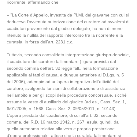
ricorrente, affermando che:
– “La Corte d’Appello, investita da Pl.Mi. del gravame con cui si
deduceva l’avvenuta autorizzazione del curatore ad avvalersi di
coadiutori proveniente dal giudice delegato, ha non di meno
ritenuto la nullità del rapporto intercorso tra la ricorrente e la
curatela, in forza dell’art. 2231 c.c.
Tuttavia, secondo consolidata interpretazione giurisprudenziale,
il coadiutore del curatore fallimentare (figura prevista dal
secondo comma dell’art. 32 legge fall., nella formulazione
applicabile ai fatti di causa, e dunque anteriore al D.Lgs. n. 5
del 2006), adempie ad un’opera integrativa dell’attività del
curatore, svolgendo funzioni di collaborazione e di assistenza
nell’ambito e per gli scopi della procedura concorsuale, sicché
assume la veste di ausiliario del giudice (ad es., Cass. Sez. 1,
6/01/2005, n. 1568; Cass. Sez. 2, 09/05/2011, n. 10143).
L’opera prestata dal coadiutore, di cui all’art. 32, secondo
comma, del R.D. 16 marzo 1942, n. 267, esula, quindi, da
quella autonoma relativa alla vera e propria prestazione
d’opera professionale, atteso che la curatela fallimentare si