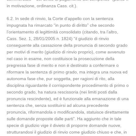
in motivazione, ordinanza Cass. cit.).
6.2. In sede di rinvio, la Corte d’appello con la sentenza
impugnata ha rimarcato “in punto di diritto” che secondo
l’orientamento di legittimità consolidato (citando, tra l’altro,
Cass. Sez. 1, 28/01/2005 n. 1824) “il giudizio di rinvio
conseguente alla cassazione della pronuncia di secondo grado
per motivi di merito (giudizio di rinvio proprio), come avvenuto
nel caso in esame, non costituisce la prosecuzione della
pregressa fase di merito e non è destinato a confermare o
riformare la sentenza di primo grado, ma integra una nuova ed
autonoma fase che, pur soggetta, per ragioni di rito, alla
disciplina riguardante il corrispondente procedimento di primo o
secondo grado, ha natura rescissoria (nei limiti posti dalla
pronuncia rescindente), ed è funzionale alla emanazione di una
sentenza che, senza sostituirsi ad alcuna precedente
pronuncia, riformandola o modificandola, statuisce direttamente
sulle domande proposte dalle parti”. Ha aggiunto che in tale
specie di giudizio vige il divieto di proporre domande nuove,
strutturandosi il giudizio di rinvio come giudizio chiuso e che, in