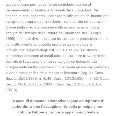
avvale di esso per riceverne un contributo tecnico al
perseguimento di finalità istituzionali della procedura. Ne
consegue che, essendo il coadiutore officiato dal fallimento per
svolgere la propria opera in determinate attività ed operazioni
(come nella specie si assume dalla ricorrente avvenuto a
seguito dell’istanza del curatore nell’audizione del 13 luglio
1995), non può dirsi instaurato tra curatela e professionista un
contratto avente ad oggetto una prestazione d’opera
intellettuale regolato dagli artt. 2231 e ss. c.c. Lo stesso
compenso spettante al coadiutore del curatore trova titolo nel
decreto di liquidazione emesso dal giudice delegato alla
stregua della tariffa giudiziale concernente gli ausiliari giudiziari,
e viene posto carico della massa fallimentare (arg. da Cass.
Sez. 1, 15/09/1978, n. 4146; Cass., 13/12/1980, n. 6453; Cass.
Sez. 1, 30/10/2014, n. 23086; Cass. Sez. 2, 03/05/2018, n.
10513).
In caso di domande alternative legate da rapporto di
subordinazione l’accoglimento della principale non
obbliga l’attore a proporre appello incidentale