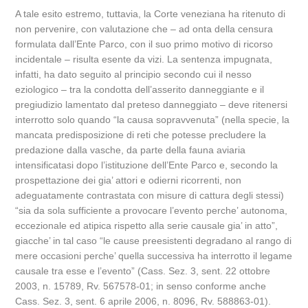
A tale esito estremo, tuttavia, la Corte veneziana ha ritenuto di
non pervenire, con valutazione che – ad onta della censura
formulata dall’Ente Parco, con il suo primo motivo di ricorso
incidentale – risulta esente da vizi. La sentenza impugnata,
infatti, ha dato seguito al principio secondo cui il nesso
eziologico – tra la condotta dell’asserito danneggiante e il
pregiudizio lamentato dal preteso danneggiato – deve ritenersi
interrotto solo quando “la causa sopravvenuta” (nella specie, la
mancata predisposizione di reti che potesse precludere la
predazione dalla vasche, da parte della fauna aviaria
intensificatasi dopo l’istituzione dell’Ente Parco e, secondo la
prospettazione dei gia’ attori e odierni ricorrenti, non
adeguatamente contrastata con misure di cattura degli stessi)
“sia da sola sufficiente a provocare l’evento perche’ autonoma,
eccezionale ed atipica rispetto alla serie causale gia’ in atto”,
giacche’ in tal caso “le cause preesistenti degradano al rango di
mere occasioni perche’ quella successiva ha interrotto il legame
causale tra esse e l’evento” (Cass. Sez. 3, sent. 22 ottobre
2003, n. 15789, Rv. 567578-01; in senso conforme anche
Cass. Sez. 3, sent. 6 aprile 2006, n. 8096, Rv. 588863-01).