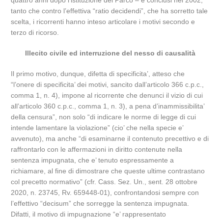
quattro anni dopo l’istituzione del Parco – e conclusi nel 2002;
tanto che contro l’effettiva “ratio decidendi”, che ha sorretto tale
scelta, i ricorrenti hanno inteso articolare i motivi secondo e
terzo di ricorso.
Illecito civile ed interruzione del nesso di causalità
Il primo motivo, dunque, difetta di specificita’, atteso che
“l’onere di specificita’ dei motivi, sancito dall’articolo 366 c.p.c.,
comma 1, n. 4), impone al ricorrente che denunci il vizio di cui
all’articolo 360 c.p.c., comma 1, n. 3), a pena d’inammissibilita’
della censura”, non solo “di indicare le norme di legge di cui
intende lamentare la violazione” (cio’ che nella specie e’
avvenuto), ma anche “di esaminarne il contenuto precettivo e di
raffrontarlo con le affermazioni in diritto contenute nella
sentenza impugnata, che e’ tenuto espressamente a
richiamare, al fine di dimostrare che queste ultime contrastano
col precetto normativo” (cfr. Cass. Sez. Un., sent. 28 ottobre
2020, n. 23745, Rv. 659448-01), confrontandosi sempre con
l’effettivo “decisum” che sorregge la sentenza impugnata.
Difatti, il motivo di impugnazione “e’ rappresentato