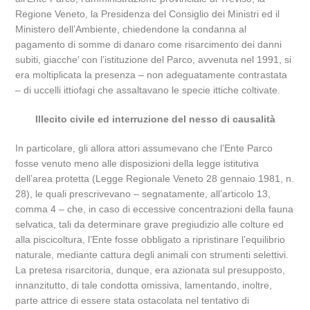
Regione Veneto, la Presidenza del Consiglio dei Ministri ed il
Ministero dell’Ambiente, chiedendone la condanna al
pagamento di somme di danaro come risarcimento dei danni
subiti, giacche’ con l’istituzione del Parco, avvenuta nel 1991, si
era moltiplicata la presenza – non adeguatamente contrastata
– di uccelli ittiofagi che assaltavano le specie ittiche coltivate.
Illecito civile ed interruzione del nesso di causalità
In particolare, gli allora attori assumevano che l’Ente Parco
fosse venuto meno alle disposizioni della legge istitutiva
dell’area protetta (Legge Regionale Veneto 28 gennaio 1981, n.
28), le quali prescrivevano – segnatamente, all’articolo 13,
comma 4 – che, in caso di eccessive concentrazioni della fauna
selvatica, tali da determinare grave pregiudizio alle colture ed
alla piscicoltura, l’Ente fosse obbligato a ripristinare l’equilibrio
naturale, mediante cattura degli animali con strumenti selettivi.
La pretesa risarcitoria, dunque, era azionata sul presupposto,
innanzitutto, di tale condotta omissiva, lamentando, inoltre,
parte attrice di essere stata ostacolata nel tentativo di