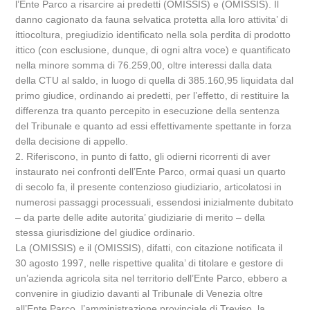
l’Ente Parco a risarcire ai predetti (OMISSIS) e (OMISSIS). Il
danno cagionato da fauna selvatica protetta alla loro attivita’ di
ittiocoltura, pregiudizio identificato nella sola perdita di prodotto
ittico (con esclusione, dunque, di ogni altra voce) e quantificato
nella minore somma di 76.259,00, oltre interessi dalla data
della CTU al saldo, in luogo di quella di 385.160,95 liquidata dal
primo giudice, ordinando ai predetti, per l’effetto, di restituire la
differenza tra quanto percepito in esecuzione della sentenza
del Tribunale e quanto ad essi effettivamente spettante in forza
della decisione di appello.
2. Riferiscono, in punto di fatto, gli odierni ricorrenti di aver
instaurato nei confronti dell’Ente Parco, ormai quasi un quarto
di secolo fa, il presente contenzioso giudiziario, articolatosi in
numerosi passaggi processuali, essendosi inizialmente dubitato
– da parte delle adite autorita’ giudiziarie di merito – della
stessa giurisdizione del giudice ordinario.
La (OMISSIS) e il (OMISSIS), difatti, con citazione notificata il
30 agosto 1997, nelle rispettive qualita’ di titolare e gestore di
un’azienda agricola sita nel territorio dell’Ente Parco, ebbero a
convenire in giudizio davanti al Tribunale di Venezia oltre
all’Ente Parco, l’amministrazione provinciale di Treviso, la