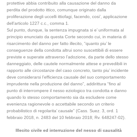
protettive abbia contribuito alla causazione del danno da
perdita del prodotto ittico, comunque originato dalla
proliferazione degli uccelli ittiofagi, facendo, cosi’, applicazione
dell’articolo 1227 c.c., comma 1.
Sul punto, dunque, la sentenza impugnata si e’ uniformata al
principio enunciato da questa Corte secondo cui, in materia di
risarcimento del danno per fatto illecito, “quanto piu’ le
conseguenze della condotta altrui sono suscettibili di essere
previste e superate attraverso l’adozione, da parte dello stesso
danneggiato, delle cautele normalmente attese e prevedibili in
rapporto alle circostanze del caso concreto, tanto piu’ incidente
deve considerarsi l’efficienza causale del suo comportamento
imprudente nella produzione del danno”, addirittura “fino al
punto di interrompere il nesso eziologico tra condotta e danno
quando lo stesso comportamento sia da escludere come
evenienza ragionevole o accettabile secondo un criterio
probabilistico di regolarita’ causale” (Cass. Suez. 3, ord. 1
febbraio 2018, n. 2483 del 10 febbraio 2018; Rv. 648247-02).
Illecito civile ed interruzione del nesso di causalità