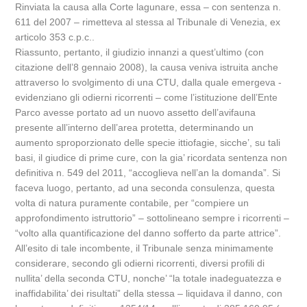
Rinviata la causa alla Corte lagunare, essa – con sentenza n.
611 del 2007 – rimetteva al stessa al Tribunale di Venezia, ex
articolo 353 c.p.c..
Riassunto, pertanto, il giudizio innanzi a quest’ultimo (con
citazione dell’8 gennaio 2008), la causa veniva istruita anche
attraverso lo svolgimento di una CTU, dalla quale emergeva -
evidenziano gli odierni ricorrenti – come l’istituzione dell’Ente
Parco avesse portato ad un nuovo assetto dell’avifauna
presente all’interno dell’area protetta, determinando un
aumento sproporzionato delle specie ittiofagie, sicche’, su tali
basi, il giudice di prime cure, con la gia’ ricordata sentenza non
definitiva n. 549 del 2011, “accoglieva nell’an la domanda”. Si
faceva luogo, pertanto, ad una seconda consulenza, questa
volta di natura puramente contabile, per “compiere un
approfondimento istruttorio” – sottolineano sempre i ricorrenti –
“volto alla quantificazione del danno sofferto da parte attrice”.
All’esito di tale incombente, il Tribunale senza minimamente
considerare, secondo gli odierni ricorrenti, diversi profili di
nullita’ della seconda CTU, nonche’ “la totale inadeguatezza e
inaffidabilita’ dei risultati” della stessa – liquidava il danno, con