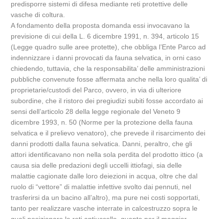
predisporre sistemi di difesa mediante reti protettive delle
vasche di coltura.
A fondamento della proposta domanda essi invocavano la
previsione di cui della L. 6 dicembre 1991, n. 394, articolo 15
(Legge quadro sulle aree protette), che obbliga l’Ente Parco ad
indennizzare i danni provocati da fauna selvatica, in orni caso
chiedendo, tuttavia, che la responsabilita’ delle amministrazioni
pubbliche convenute fosse affermata anche nella loro qualita’ di
proprietarie/custodi del Parco, ovvero, in via di ulteriore
subordine, che il ristoro dei pregiudizi subiti fosse accordato ai
sensi dell’articolo 28 della legge regionale del Veneto 9
dicembre 1993, n. 50 (Norme per la protezione della fauna
selvatica e il prelievo venatoro), che prevede il risarcimento dei
danni prodotti dalla fauna selvatica. Danni, peraltro, che gli
attori identificavano non nella sola perdita del prodotto ittico (a
causa sia delle predazioni degli uccelli ittiofagi, sia delle
malattie cagionate dalle loro deiezioni in acqua, oltre che dal
ruolo di “vettore” di malattie infettive svolto dai pennuti, nel
trasferirsi da un bacino all’altro), ma pure nei costi sopportati,
tanto per realizzare vasche interrate in calcestruzzo sopra le