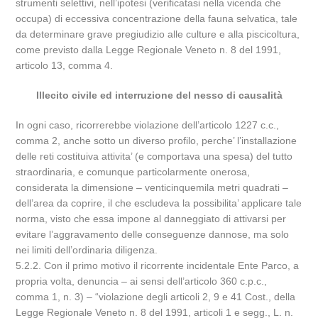
strumenti selettivi, nell’ipotesi (verificatasi nella vicenda che
occupa) di eccessiva concentrazione della fauna selvatica, tale
da determinare grave pregiudizio alle culture e alla piscicoltura,
come previsto dalla Legge Regionale Veneto n. 8 del 1991,
articolo 13, comma 4.
Illecito civile ed interruzione del nesso di causalità
In ogni caso, ricorrerebbe violazione dell’articolo 1227 c.c.,
comma 2, anche sotto un diverso profilo, perche’ l’installazione
delle reti costituiva attivita’ (e comportava una spesa) del tutto
straordinaria, e comunque particolarmente onerosa,
considerata la dimensione – venticinquemila metri quadrati –
dell’area da coprire, il che escludeva la possibilita’ applicare tale
norma, visto che essa impone al danneggiato di attivarsi per
evitare l’aggravamento delle conseguenze dannose, ma solo
nei limiti dell’ordinaria diligenza.
5.2.2. Con il primo motivo il ricorrente incidentale Ente Parco, a
propria volta, denuncia – ai sensi dell’articolo 360 c.p.c.,
comma 1, n. 3) – “violazione degli articoli 2, 9 e 41 Cost., della
Legge Regionale Veneto n. 8 del 1991, articoli 1 e segg., L. n.