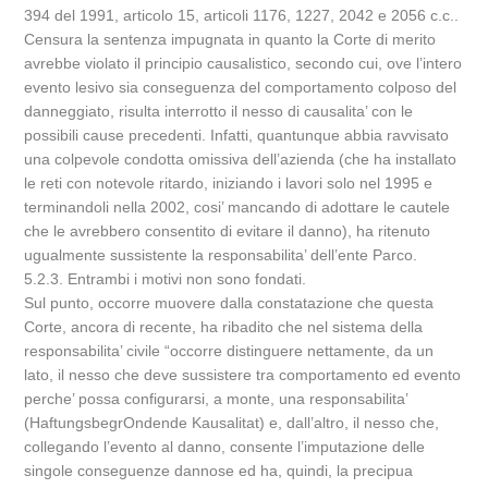
394 del 1991, articolo 15, articoli 1176, 1227, 2042 e 2056 c.c..
Censura la sentenza impugnata in quanto la Corte di merito
avrebbe violato il principio causalistico, secondo cui, ove l’intero
evento lesivo sia conseguenza del comportamento colposo del
danneggiato, risulta interrotto il nesso di causalita’ con le
possibili cause precedenti. Infatti, quantunque abbia ravvisato
una colpevole condotta omissiva dell’azienda (che ha installato
le reti con notevole ritardo, iniziando i lavori solo nel 1995 e
terminandoli nella 2002, cosi’ mancando di adottare le cautele
che le avrebbero consentito di evitare il danno), ha ritenuto
ugualmente sussistente la responsabilita’ dell’ente Parco.
5.2.3. Entrambi i motivi non sono fondati.
Sul punto, occorre muovere dalla constatazione che questa
Corte, ancora di recente, ha ribadito che nel sistema della
responsabilita’ civile “occorre distinguere nettamente, da un
lato, il nesso che deve sussistere tra comportamento ed evento
perche’ possa configurarsi, a monte, una responsabilita’
(HaftungsbegrOndende Kausalitat) e, dall’altro, il nesso che,
collegando l’evento al danno, consente l’imputazione delle
singole conseguenze dannose ed ha, quindi, la precipua