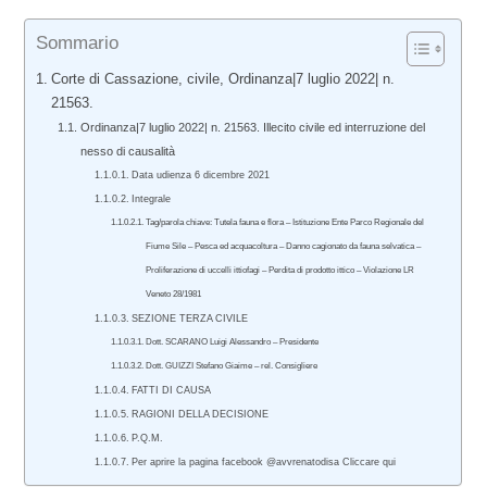
Sommario
Corte di Cassazione, civile, Ordinanza|7 luglio 2022| n.
21563.
Ordinanza|7 luglio 2022| n. 21563. Illecito civile ed interruzione del
nesso di causalità
Data udienza 6 dicembre 2021
Integrale
Tag/parola chiave: Tutela fauna e flora – Istituzione Ente Parco Regionale del
Fiume Sile – Pesca ed acquacoltura – Danno cagionato da fauna selvatica –
Proliferazione di uccelli ittiofagi – Perdita di prodotto ittico – Violazione LR
Veneto 28/1981
SEZIONE TERZA CIVILE
Dott. SCARANO Luigi Alessandro – Presidente
Dott. GUIZZI Stefano Giaime – rel. Consigliere
FATTI DI CAUSA
RAGIONI DELLA DECISIONE
P.Q.M.
Per aprire la pagina facebook @avvrenatodisa Cliccare qui