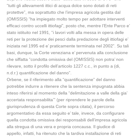
“tutti gli allevamenti ittici di acqua dolce sono dotati di reti
protettve”, ma soprattutto che l’impresa agricola gestita dal
(OMISSIS) “ha impiegato molto tempo per adottare interventi
efficaci contro uccelli ittiofagi”, posto che, mentre l’Ente Parco e’
stato istituito nel 1991, “i lavori volti alla messa in opera delle
reti per la protezione dei pesci dalla predazione degli ittiofagi e’
iniziata nel 1995 ed e’ praticamente terminata nel 2002”. Su tali
basi, dunque, la Corte veneziana e’ pervenuta alla conclusione
che siffatta “condotta omissiva del (OMISSIS) non potra’ non
rilevare, sotto il profilo dell’articolo 1227 c.c., in punto a (di,
n.d.r.) quantificazione del danno”.
Orbene, se il riferimento alla “quantificazione” del danno
potrebbe indurre a ritenere che la sentenza impugnata abbia
inteso riferirsi al momento della “delimitazione a valle della gia’
accertata responsabilita’” (per riprendere le parole della
giurisprudenza di questa Corte sopra citata), il percorso
argomentativo da essa seguito e’ tale, invece, da configurare
quella condotta omissiva dei responsabili dell’impresa agricola
alla stregua di una vera e propria concausa. Il giudice di
appello, infatti, ha ritenuto che la tardiva installazione di reti