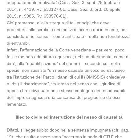
adeguatamente motivata” (Cass. Sez. 3, sent. 25 febbraio
2014, n. 4439, Rv. 630127-01; Cass. Sez. 3, ord. 10 aprile
2019, n. 9985, Rv. 653576-01).
Cio’ premesso, e’ alla stregua di tali principi che deve
procedersi allo scrutinio dei motivi di ricorso qui in esame, per
concludere nel senso – come anticipato – della non fondatezza
di entrambi.
Infatti, l’affermazione della Corte veneziana – per vero, poco
felice (se non addirittura equivoca, nel suo riferimento, come di
dira’, alla “quantificazione” del danno) – secondo cui, nella
specie, non sussiste “un nesso causale univoco ed esclusivo
tra l’istituzione del Parco i danni di cui il (OMISSIS) chiede(va,
n. ds.) il risarcimento”, va intesa nel senso che il giudice di
appello ha individuato nello stesso contegno dei responsabili
dell’impresa agricola una concausa del pregiudizio da essi
lamentato.
Illecito civile ed interruzione del nesso di causalità
Difatti, si legge subito dopo nella sentenza impugnata (cfr. pag.
19), che risulta essere stato “accertato in sede di CTU” che