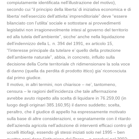
compiutamente identificata nell’illustrazione del motivo),
secondo cui “il principio della liberta’ di iniziativa economica e di
liberta’ nell’esercizio dell’attivita’ imprenditoriale” deve “essere
bilanciato con l’utilita’ sociale e sottostare ai provvedimenti
legislativi non irragionevolmente intesi al governo del territorio
ed alla tutela dell’ambiente”, sicche’ anche nella liquidazione
dell’indennizzo della L. n. 394 del 1991, ex articolo 15,
“l’interesse principale da tutelare e’ quello della protezione
dell’ambiente naturale”, abbia, in concreto, influito sulla
decisione della Corte territoriale ch ridimensionare la sola voce
di danno (quella da perdita di prodotto ittico) gia’ riconosciuta
dal primo giudice.
Il motivo, in altri termini, non chiarisce – ne’, tantomeno,
censura – le ragioni dell’incidenza che tale affermazione
avrebbe avuto rispetto alla scelta di liquidare in 76.259,00 (in
luogo degli originari 385.160,95) il danno suddetto; scelta,
peraltro, che il giudice di appello ha espressamente motivato
sulla base di altre considerazioni, e segnatamente con il ritardo
dell’azienda agricola nell’adozione di interventi efficaci contro gli
uccelli ittiofagi, essendo gli stessi iniziati solo nel 1995 – ben