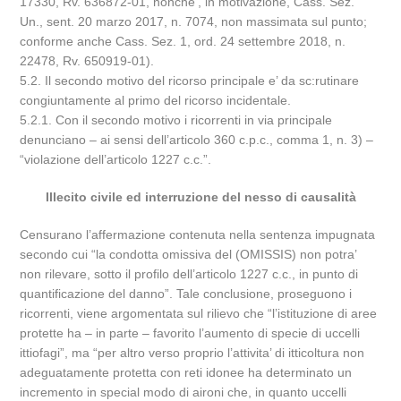
17330, Rv. 636872-01, nonche’, in motivazione, Cass. Sez.
Un., sent. 20 marzo 2017, n. 7074, non massimata sul punto;
conforme anche Cass. Sez. 1, ord. 24 settembre 2018, n.
22478, Rv. 650919-01).
5.2. Il secondo motivo del ricorso principale e’ da sc:rutinare
congiuntamente al primo del ricorso incidentale.
5.2.1. Con il secondo motivo i ricorrenti in via principale
denunciano – ai sensi dell’articolo 360 c.p.c., comma 1, n. 3) –
“violazione dell’articolo 1227 c.c.”.
Illecito civile ed interruzione del nesso di causalità
Censurano l’affermazione contenuta nella sentenza impugnata
secondo cui “la condotta omissiva del (OMISSIS) non potra’
non rilevare, sotto il profilo dell’articolo 1227 c.c., in punto di
quantificazione del danno”. Tale conclusione, proseguono i
ricorrenti, viene argomentata sul rilievo che “l’istituzione di aree
protette ha – in parte – favorito l’aumento di specie di uccelli
ittiofagi”, ma “per altro verso proprio l’attivita’ di itticoltura non
adeguatamente protetta con reti idonee ha determinato un
incremento in special modo di aironi che, in quanto uccelli