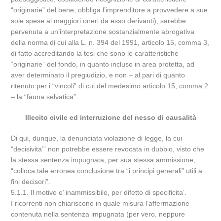
“originarie” del bene, obbliga l’imprenditore a provvedere a sue
sole spese ai maggiori oneri da esso derivanti), sarebbe
pervenuta a un’interpretazione sostanzialmente abrogativa
della norma di cui alla L. n. 394 del 1991, articolo 15, comma 3,
di fatto accreditando la tesi che sono le caratteristiche
“originarie” del fondo, in quanto incluso in area protetta, ad
aver determinato il pregiudizio, e non – al pari di quanto
ritenuto per i “vincoli” di cui del medesimo articolo 15, comma 2
– la “fauna selvatica”.
Illecito civile ed interruzione del nesso di causalità
Di qui, dunque, la denunciata violazione di legge, la cui
“decisivita’” non potrebbe essere revocata in dubbio, visto che
la stessa sentenza impugnata, per sua stessa ammissione,
“colloca tale erronea conclusione tra “i principi generali” utili a
fini decisori”.
5.1.1. Il motivo e’ inammissibile, per difetto di specificita’.
I ricorrenti non chiariscono in quale misura l’affermazione
contenuta nella sentenza impugnata (per vero, neppure