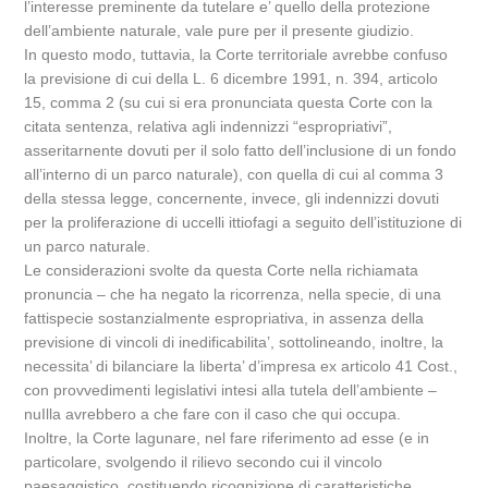
l’interesse preminente da tutelare e’ quello della protezione
dell’ambiente naturale, vale pure per il presente giudizio.
In questo modo, tuttavia, la Corte territoriale avrebbe confuso
la previsione di cui della L. 6 dicembre 1991, n. 394, articolo
15, comma 2 (su cui si era pronunciata questa Corte con la
citata sentenza, relativa agli indennizzi “espropriativi”,
asseritarnente dovuti per il solo fatto dell’inclusione di un fondo
all’interno di un parco naturale), con quella di cui al comma 3
della stessa legge, concernente, invece, gli indennizzi dovuti
per la proliferazione di uccelli ittiofagi a seguito dell’istituzione di
un parco naturale.
Le considerazioni svolte da questa Corte nella richiamata
pronuncia – che ha negato la ricorrenza, nella specie, di una
fattispecie sostanzialmente espropriativa, in assenza della
previsione di vincoli di inedificabilita’, sottolineando, inoltre, la
necessita’ di bilanciare la liberta’ d’impresa ex articolo 41 Cost.,
con provvedimenti legislativi intesi alla tutela dell’ambiente –
nuIlla avrebbero a che fare con il caso che qui occupa.
Inoltre, la Corte lagunare, nel fare riferimento ad esse (e in
particolare, svolgendo il rilievo secondo cui il vincolo
paesaggistico, costituendo ricognizione di caratteristiche