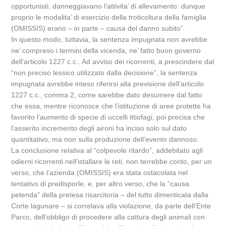
opportunisti, danneggiavano l’attivita’ di allevamento: dunque
proprio le modalita’ di esercizio della troticoltura della famiglia
(OMISSIS) erano – in parte – causa del danno subito”.
In questo modo, tuttavia, la sentenza impugnata non avrebbe
ne’ compreso i termini della vicenda, ne’ fatto buon governo
dell’articolo 1227 c.c.. Ad avviso dei ricorrenti, a prescindere dal
“non preciso lessico utilizzato dalla decisione”, la sentenza
impugnata avrebbe inteso riferirsi alla previsione dell’articolo
1227 c.c., comma 2, come sarebbe dato desumere dal fatto
che essa, mentre riconosce che l’istituzione di aree protette ha
favorito l’aumento di specie di uccelli ittiofagi, poi precisa che
l’asserito incremento degli aironi ha inciso solo sul dato
quantitativo, ma non sulla produzione dell’evento dannoso.
La conclusione relativa al “colpevole ritardo”, addebitato agli
odierni ricorrenti nell’istallare le reti, non terrebbe conto, per un
verso, che l’azienda (OMISSIS) era stata ostacolata nel
tentativo di predisporle, e, per altro verso, che la “causa
petenda” della pretesa risarcitoria – del tutto dimenticata dalla
Corte lagunare – si correlava alla violazione, da parte dell’Ente
Parco, dell’obbligo di procedere alla cattura degli animali con