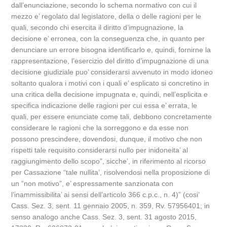
dall’enunciazione, secondo lo schema normativo con cui il
mezzo e’ regolato dal legislatore, della o delle ragioni per le
quali, secondo chi esercita il diritto d’impugnazione, la
decisione e’ erronea, con la conseguenza che, in quanto per
denunciare un errore bisogna identificarlo e, quindi, fornirne la
rappresentazione, l’esercizio del diritto d’impugnazione di una
decisione giudiziale puo’ considerarsi avvenuto in modo idoneo
soltanto qualora i motivi con i quali e’ esplicato si concretino in
una critica della decisione impugnata e, quindi, nell’esplicita e
specifica indicazione delle ragioni per cui essa e’ errata, le
quali, per essere enunciate come tali, debbono concretamente
considerare le ragioni che la sorreggono e da esse non
possono prescindere, dovendosi, dunque, il motivo che non
rispetti tale requisito considerarsi nullo per inidoneita’ al
raggiungimento dello scopo”, sicche’, in riferimento al ricorso
per Cassazione “tale nullita’, risolvendosi nella proposizione di
un “non motivo”, e’ espressamente sanzionata con
l’inammissibilita’ ai sensi dell’articolo 366 c.p.c., n. 4)” (cosi’
Cass. Sez. 3, sent. 11 gennaio 2005, n. 359, Rv. 57956401; in
senso analogo anche Cass. Sez. 3, sent. 31 agosto 2015,