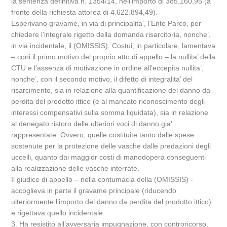
la sentenza definitiva n. 1354/14, nell’importo di 385.160,95 (a
fronte della richiesta attorea di 4.622.894,49).
Esperivano gravame, in via di principalita’, l’Ente Parco, per
chiedere l’integrale rigetto della domanda risarcitoria, nonche’,
in via incidentale, il (OMISSIS). Costui, in particolare, lamentava
– coni il primo motivo del proprio atto di appello – la nullita’ della
CTU e l’assenza di motivazione in ordine all’eccepita nullita’,
nonche’, con il secondo motivo, il difetto di integralita’ del
risarcimento, sia in relazione alla quantificazione del danno da
perdita del prodotto ittico (e al mancato riconoscimento degli
interessi compensativi sulla somma liquidata), sia in relazione
al denegato ristoro delle ulteriori voci di danno gia’
rappresentate. Ovvero, quelle costituite tanto dalle spese
sostenute per la protezione delle vasche dalle predazioni degli
uccelli, quanto dai maggior costi di manodopera conseguenti
alla realizzazione delle vasche interrate.
Il giudice di appello – nella contumacia della (OMISSIS) -
accoglieva in parte il gravame principale (riducendo
ulteriormente l’importo del danno da perdita del prodotto ittico)
e rigettava quello incidentale.
3. Ha resistito all’avversaria impugnazione, con controricorso,