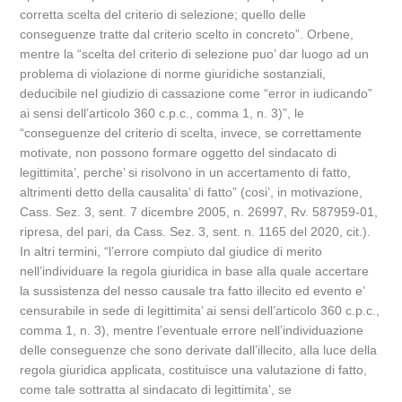
corretta scelta del criterio di selezione; quello delle
conseguenze tratte dal criterio scelto in concreto”. Orbene,
mentre la “scelta del criterio di selezione puo’ dar luogo ad un
problema di violazione di norme giuridiche sostanziali,
deducibile nel giudizio di cassazione come “error in iudicando”
ai sensi dell’articolo 360 c.p.c., comma 1, n. 3)”, le
“conseguenze del criterio di scelta, invece, se correttamente
motivate, non possono formare oggetto del sindacato di
legittimita’, perche’ si risolvono in un accertamento di fatto,
altrimenti detto della causalita’ di fatto” (cosi’, in motivazione,
Cass. Sez. 3, sent. 7 dicembre 2005, n. 26997, Rv. 587959-01,
ripresa, del pari, da Cass. Sez. 3, sent. n. 1165 del 2020, cit.).
In altri termini, “l’errore compiuto dal giudice di merito
nell’individuare la regola giuridica in base alla quale accertare
la sussistenza del nesso causale tra fatto illecito ed evento e’
censurabile in sede di legittimita’ ai sensi dell’articolo 360 c.p.c.,
comma 1, n. 3), mentre l’eventuale errore nell’individuazione
delle conseguenze che sono derivate dall’illecito, alla luce della
regola giuridica applicata, costituisce una valutazione di fatto,
come tale sottratta al sindacato di legittimita’, se