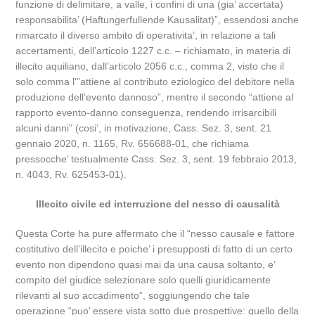
funzione di delimitare, a valle, i confini di una (gia’ accertata)
responsabilita’ (Haftungerfullende Kausalitat)”, essendosi anche
rimarcato il diverso ambito di operativita’, in relazione a tali
accertamenti, dell’articolo 1227 c.c. – richiamato, in materia di
illecito aquiliano, dall’articolo 2056 c.c., comma 2, visto che il
solo comma l'”attiene al contributo eziologico del debitore nella
produzione dell’evento dannoso”, mentre il secondo “attiene al
rapporto evento-danno conseguenza, rendendo irrisarcibili
alcuni danni” (cosi’, in motivazione, Cass. Sez. 3, sent. 21
gennaio 2020, n. 1165, Rv. 656688-01, che richiama
pressocche’ testualmente Cass. Sez. 3, sent. 19 febbraio 2013,
n. 4043, Rv. 625453-01).
Illecito civile ed interruzione del nesso di causalità
Questa Corte ha pure affermato che il “nesso causale e fattore
costitutivo dell’illecito e poiche’ i presupposti di fatto di un certo
evento non dipendono quasi mai da una causa soltanto, e’
compito del giudice selezionare solo quelli giuridicamente
rilevanti al suo accadimento”, soggiungendo che tale
operazione “puo’ essere vista sotto due prospettive: quello della