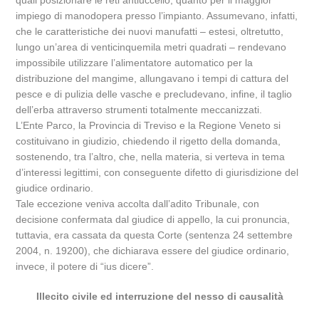
quali posizionare le reti antiuccello, quanto per il maggior
impiego di manodopera presso l’impianto. Assumevano, infatti,
che le caratteristiche dei nuovi manufatti – estesi, oltretutto,
lungo un’area di venticinquemila metri quadrati – rendevano
impossibile utilizzare l’alimentatore automatico per la
distribuzione del mangime, allungavano i tempi di cattura del
pesce e di pulizia delle vasche e precludevano, infine, il taglio
dell’erba attraverso strumenti totalmente meccanizzati.
L’Ente Parco, la Provincia di Treviso e la Regione Veneto si
costituivano in giudizio, chiedendo il rigetto della domanda,
sostenendo, tra l’altro, che, nella materia, si verteva in tema
d’interessi legittimi, con conseguente difetto di giurisdizione del
giudice ordinario.
Tale eccezione veniva accolta dall’adito Tribunale, con
decisione confermata dal giudice di appello, la cui pronuncia,
tuttavia, era cassata da questa Corte (sentenza 24 settembre
2004, n. 19200), che dichiarava essere del giudice ordinario,
invece, il potere di “ius dicere”.
Illecito civile ed interruzione del nesso di causalità