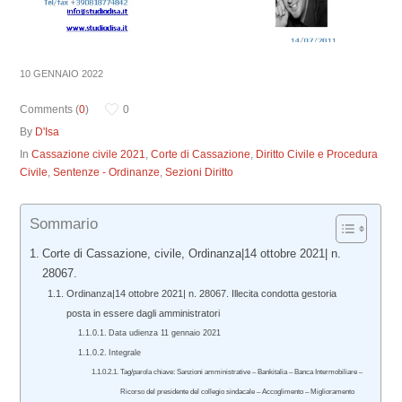
10 GENNAIO 2022
Comments (
0
)
0
By
D'Isa
In
Cassazione civile 2021
,
Corte di Cassazione
,
Diritto Civile e Procedura
Civile
,
Sentenze - Ordinanze
,
Sezioni Diritto
Sommario
Corte di Cassazione, civile, Ordinanza|14 ottobre 2021| n.
28067.
Ordinanza|14 ottobre 2021| n. 28067. Illecita condotta gestoria
posta in essere dagli amministratori
Data udienza 11 gennaio 2021
Integrale
Tag/parola chiave: Sanzioni amministrative – Bankitalia – Banca Intermobiliare –
Ricorso del presidente del collegio sindacale – Accoglimento – Miglioramento