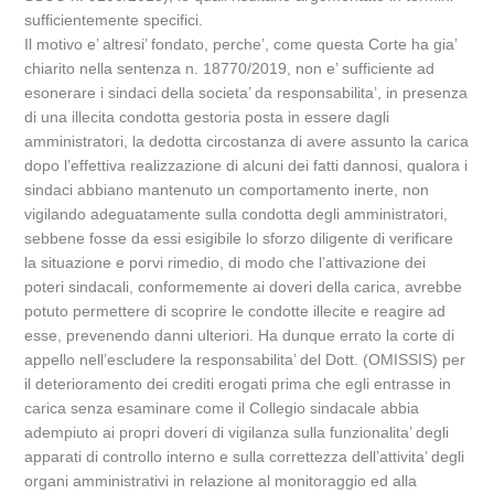
sufficientemente specifici.
Il motivo e’ altresi’ fondato, perche’, come questa Corte ha gia’
chiarito nella sentenza n. 18770/2019, non e’ sufficiente ad
esonerare i sindaci della societa’ da responsabilita’, in presenza
di una illecita condotta gestoria posta in essere dagli
amministratori, la dedotta circostanza di avere assunto la carica
dopo l’effettiva realizzazione di alcuni dei fatti dannosi, qualora i
sindaci abbiano mantenuto un comportamento inerte, non
vigilando adeguatamente sulla condotta degli amministratori,
sebbene fosse da essi esigibile lo sforzo diligente di verificare
la situazione e porvi rimedio, di modo che l’attivazione dei
poteri sindacali, conformemente ai doveri della carica, avrebbe
potuto permettere di scoprire le condotte illecite e reagire ad
esse, prevenendo danni ulteriori. Ha dunque errato la corte di
appello nell’escludere la responsabilita’ del Dott. (OMISSIS) per
il deterioramento dei crediti erogati prima che egli entrasse in
carica senza esaminare come il Collegio sindacale abbia
adempiuto ai propri doveri di vigilanza sulla funzionalita’ degli
apparati di controllo interno e sulla correttezza dell’attivita’ degli
organi amministrativi in relazione al monitoraggio ed alla