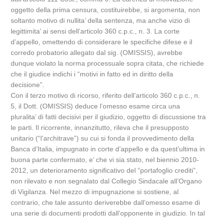
oggetto della prima censura, costituirebbe, si argomenta, non
soltanto motivo di nullita’ della sentenza, ma anche vizio di
legittimita’ ai sensi dell’articolo 360 c.p.c., n. 3. La corte
d’appello, omettendo di considerare le specifiche difese e il
corredo probatorio allegato dal sig. (OMISSIS), avrebbe
dunque violato la norma processuale sopra citata, che richiede
che il giudice indichi i “motivi in fatto ed in diritto della
decisione”.
Con il terzo motivo di ricorso, riferito dell’articolo 360 c.p.c., n.
5, il Dott. (OMISSIS) deduce l’omesso esame circa una
pluralita’ di fatti decisivi per il giudizio, oggetto di discussione tra
le parti. Il ricorrente, innanzitutto, rileva che il presupposto
unitario (“l’architrave”) su cui si fonda il provvedimento della
Banca d’Italia, impugnato in corte d’appello e da quest’ultima in
buona parte confermato, e’ che vi sia stato, nel biennio 2010-
2012, un deterioramento significativo del “portafoglio crediti”,
non rilevato e non segnalato dal Collegio Sindacale all’Organo
di Vigilanza. Nel mezzo di impugnazione si sostiene, al
contrario, che tale assunto deriverebbe dall’omesso esame di
una serie di documenti prodotti dall’opponente in giudizio. In tal