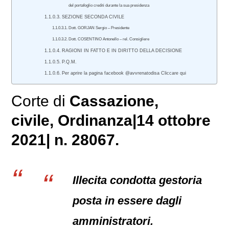
del portafoglio crediti durante la sua presidenza
SEZIONE SECONDA CIVILE
Dott. GORJAN Sergio – Presidente
Dott. COSENTINO Antonello – rel. Consigliere
RAGIONI IN FATTO E IN DIRITTO DELLA DECISIONE
P.Q.M.
Per aprire la pagina facebook @avvrenatodisa Cliccare qui
Corte di
Cassazione,
civile
, Ordinanza|14 ottobre
2021| n. 28067.
Illecita condotta gestoria
posta in essere dagli
amministratori.