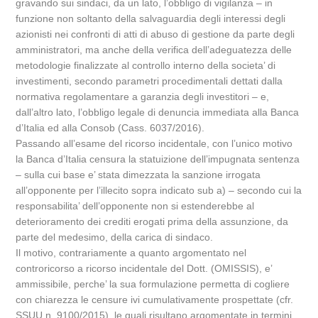
gravando sui sindaci, da un lato, l’obbligo di vigilanza – in
funzione non soltanto della salvaguardia degli interessi degli
azionisti nei confronti di atti di abuso di gestione da parte degli
amministratori, ma anche della verifica dell’adeguatezza delle
metodologie finalizzate al controllo interno della societa’ di
investimenti, secondo parametri procedimentali dettati dalla
normativa regolamentare a garanzia degli investitori – e,
dall’altro lato, l’obbligo legale di denuncia immediata alla Banca
d’Italia ed alla Consob (Cass. 6037/2016).
Passando all’esame del ricorso incidentale, con l’unico motivo
la Banca d’Italia censura la statuizione dell’impugnata sentenza
– sulla cui base e’ stata dimezzata la sanzione irrogata
all’opponente per l’illecito sopra indicato sub a) – secondo cui la
responsabilita’ dell’opponente non si estenderebbe al
deterioramento dei crediti erogati prima della assunzione, da
parte del medesimo, della carica di sindaco.
Il motivo, contrariamente a quanto argomentato nel
controricorso a ricorso incidentale del Dott. (OMISSIS), e’
ammissibile, perche’ la sua formulazione permetta di cogliere
con chiarezza le censure ivi cumulativamente prospettate (cfr.
SSUU n. 9100/2015), le quali risultano argomentate in termini