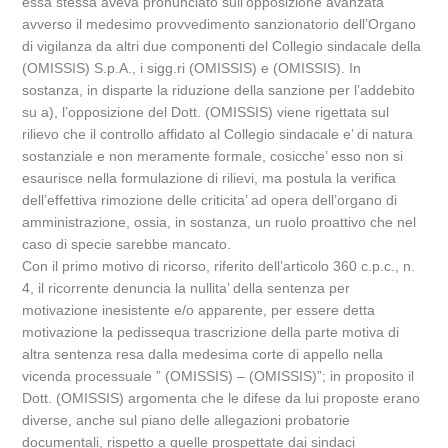
essa stessa aveva pronunciato sull’opposizione avanzata
avverso il medesimo provvedimento sanzionatorio dell’Organo
di vigilanza da altri due componenti del Collegio sindacale della
(OMISSIS) S.p.A., i sigg.ri (OMISSIS) e (OMISSIS). In
sostanza, in disparte la riduzione della sanzione per l’addebito
su a), l’opposizione del Dott. (OMISSIS) viene rigettata sul
rilievo che il controllo affidato al Collegio sindacale e’ di natura
sostanziale e non meramente formale, cosicche’ esso non si
esaurisce nella formulazione di rilievi, ma postula la verifica
dell’effettiva rimozione delle criticita’ ad opera dell’organo di
amministrazione, ossia, in sostanza, un ruolo proattivo che nel
caso di specie sarebbe mancato.
Con il primo motivo di ricorso, riferito dell’articolo 360 c.p.c., n.
4, il ricorrente denuncia la nullita’ della sentenza per
motivazione inesistente e/o apparente, per essere detta
motivazione la pedissequa trascrizione della parte motiva di
altra sentenza resa dalla medesima corte di appello nella
vicenda processuale ” (OMISSIS) – (OMISSIS)”; in proposito il
Dott. (OMISSIS) argomenta che le difese da lui proposte erano
diverse, anche sul piano delle allegazioni probatorie
documentali, rispetto a quelle prospettate dai sindaci