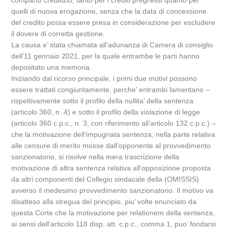
comparto creditizio, tanto per i crediti pregressi quanto per
quelli di nuova erogazione, senza che la data di concessione
del credito possa essere presa in considerazione per escludere
il dovere di corretta gestione.
La causa e’ stata chiamata all’adunanza di Camera di consiglio
dell’11 gennaio 2021, per la quale entrambe le parti hanno
depositato una memoria.
Iniziando dal ricorso principale, i primi due motivi possono
essere trattati congiuntamente, perche’ entrambi lamentano –
rispettivamente sotto il profilo della nullita’ della sentenza
(articolo 360, n. 4) e sotto il profilo della violazione di legge
(articolo 360 c.p.c., n. 3, con riferimento all’articolo 132 c.p.c.) –
che la motivazione dell’impugnata sentenza, nella parte relativa
alle censure di merito mosse dall’opponente al provvedimento
sanzionatorio, si risolve nella mera trascrizione della
motivazione di altra sentenza relativa all’opposizione proposta
da altri componenti del Collegio sindacale della (OMISSIS)
avverso il medesimo provvedimento sanzionatorio. Il motivo va
disatteso alla stregua del principio, piu’ volte enunciato da
questa Corte che la motivazione per relationem della sentenza,
ai sensi dell’articolo 118 disp. att. c.p.c., comma 1, puo’ fondarsi