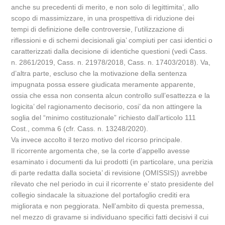
anche su precedenti di merito, e non solo di legittimita’, allo
scopo di massimizzare, in una prospettiva di riduzione dei
tempi di definizione delle controversie, l’utilizzazione di
riflessioni e di schemi decisionali gia’ compiuti per casi identici o
caratterizzati dalla decisione di identiche questioni (vedi Cass.
n. 2861/2019, Cass. n. 21978/2018, Cass. n. 17403/2018). Va,
d’altra parte, escluso che la motivazione della sentenza
impugnata possa essere giudicata meramente apparente,
ossia che essa non consenta alcun controllo sull’esattezza e la
logicita’ del ragionamento decisorio, cosi’ da non attingere la
soglia del “minimo costituzionale” richiesto dall’articolo 111
Cost., comma 6 (cfr. Cass. n. 13248/2020).
Va invece accolto il terzo motivo del ricorso principale.
Il ricorrente argomenta che, se la corte d’appello avesse
esaminato i documenti da lui prodotti (in particolare, una perizia
di parte redatta dalla societa’ di revisione (OMISSIS)) avrebbe
rilevato che nel periodo in cui il ricorrente e’ stato presidente del
collegio sindacale la situazione del portafoglio crediti era
migliorata e non peggiorata. Nell’ambito di questa premessa,
nel mezzo di gravame si individuano specifici fatti decisivi il cui