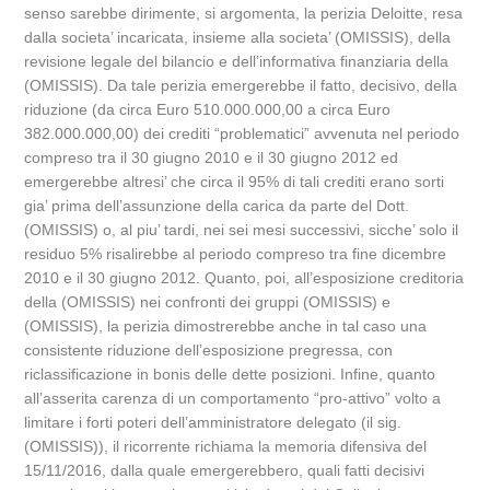
senso sarebbe dirimente, si argomenta, la perizia Deloitte, resa
dalla societa’ incaricata, insieme alla societa’ (OMISSIS), della
revisione legale del bilancio e dell’informativa finanziaria della
(OMISSIS). Da tale perizia emergerebbe il fatto, decisivo, della
riduzione (da circa Euro 510.000.000,00 a circa Euro
382.000.000,00) dei crediti “problematici” avvenuta nel periodo
compreso tra il 30 giugno 2010 e il 30 giugno 2012 ed
emergerebbe altresi’ che circa il 95% di tali crediti erano sorti
gia’ prima dell’assunzione della carica da parte del Dott.
(OMISSIS) o, al piu’ tardi, nei sei mesi successivi, sicche’ solo il
residuo 5% risalirebbe al periodo compreso tra fine dicembre
2010 e il 30 giugno 2012. Quanto, poi, all’esposizione creditoria
della (OMISSIS) nei confronti dei gruppi (OMISSIS) e
(OMISSIS), la perizia dimostrerebbe anche in tal caso una
consistente riduzione dell’esposizione pregressa, con
riclassificazione in bonis delle dette posizioni. Infine, quanto
all’asserita carenza di un comportamento “pro-attivo” volto a
limitare i forti poteri dell’amministratore delegato (il sig.
(OMISSIS)), il ricorrente richiama la memoria difensiva del
15/11/2016, dalla quale emergerebbero, quali fatti decisivi