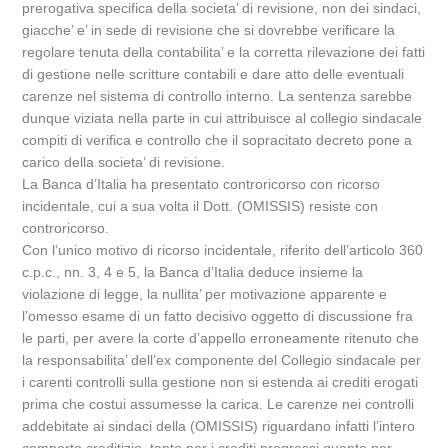
prerogativa specifica della societa’ di revisione, non dei sindaci,
giacche’ e’ in sede di revisione che si dovrebbe verificare la
regolare tenuta della contabilita’ e la corretta rilevazione dei fatti
di gestione nelle scritture contabili e dare atto delle eventuali
carenze nel sistema di controllo interno. La sentenza sarebbe
dunque viziata nella parte in cui attribuisce al collegio sindacale
compiti di verifica e controllo che il sopracitato decreto pone a
carico della societa’ di revisione.
La Banca d’Italia ha presentato controricorso con ricorso
incidentale, cui a sua volta il Dott. (OMISSIS) resiste con
controricorso.
Con l’unico motivo di ricorso incidentale, riferito dell’articolo 360
c.p.c., nn. 3, 4 e 5, la Banca d’Italia deduce insieme la
violazione di legge, la nullita’ per motivazione apparente e
l’omesso esame di un fatto decisivo oggetto di discussione fra
le parti, per avere la corte d’appello erroneamente ritenuto che
la responsabilita’ dell’ex componente del Collegio sindacale per
i carenti controlli sulla gestione non si estenda ai crediti erogati
prima che costui assumesse la carica. Le carenze nei controlli
addebitate ai sindaci della (OMISSIS) riguardano infatti l’intero