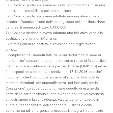
5) il Collegio sindacale aveva richiesto approfondimenti su una
operazione immobiliare poi non conclusa;
6) il Collegio sindacale aveva adottato una iniziativa volte a
chiedere l’autorizzazione della capogruppo nella deliberazione
dei prestiti maggiori di Euro 5.000.000;
7) il Collegio sindacale aveva adottato una iniziativa volta alla
costituzione di una unita’ di crisi;
8) le relazioni della societa’ di revisione non registravano
criticita’.
Il complesso dei suddetti fatti, della cui deduzione in sede di
merito si da’ puntualmente conto in ricorso (dove si fa specifico
riferimento alle risultanze della perizia di parte (OMISSIS) ed ai
fatti esposti nella memoria difensiva del 15.11.2016, nonche’ ai
documenti che li comproverebbero, allegati nel fascicolo di
merito e riprodotti, per autosufficienza, nel fascicolo per la
Cassazione) avrebbe dovuto formare oggetto di esame da
parte della corte territoriale, che avrebbe dovuto verificarne la
dimostrazione e la concludenza, valutandone le ricadute in
punto di responsabilita’ dell’opponente. Il silenzio della
sentenza su tali emergenze processuali, integra il denunciato