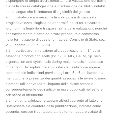
dispongano di ampia discrezionalità nella valutazione dei titoli e
già nella stessa catalogazione e graduazione dei titoli valutabili;
ne consegue che il sindacato di legittimità del giudice
amministrativo è ammesso nelle sole ipotesi di manifesta
irragionevolezza, illogicità od abnormità dei criteri (ovvero di
loro non intellegibilità e trasparenza) e delle valutazioni, nonché
per travisamento di fatto od errore procedurale commesso
nella formulazione di queste (cfr. ad es. Consiglio di Stato, sez.
V, 26 agosto 2020, n. 5208).
3.2 In particolare, in relazione alla pubblicazione n. 14 della
categoria prodotti non scelti (Bo. S, Gi. MG, Ga. M, Sp. self-
organization and cytokinesis during male meiosis in asterless
mutants of Drosophila melanogaster) la valutazione appare
coerente alle indicazioni previste agli artt. 5 e 6 del bando, ha
ritenuto che la presenza dei quartili associati alle riviste fossero
elementi utili per valutare l’impatto delle riviste stesse e
conseguentemente degli articoli in esse pubblicati nel settore
scientifico di riferimento.
3.3 Inoltre, la valutazione appare altresì coerente al fatto che
l’interessata sia coautore della pubblicazione, indicata come
seconda, cosiccè il punteggio attribuito non appare viziato di