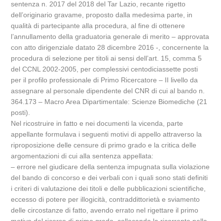
sentenza n. 2017 del 2018 del Tar Lazio, recante rigetto
dell’originario gravame, proposto dalla medesima parte, in
qualità di partecipante alla procedura, al fine di ottenere
l’annullamento della graduatoria generale di merito – approvata
con atto dirigenziale datato 28 dicembre 2016 -, concernente la
procedura di selezione per titoli ai sensi dell’art. 15, comma 5
del CCNL 2002-2005, per complessivi centodiciassette posti
per il profilo professionale di Primo Ricercatore – II livello da
assegnare al personale dipendente del CNR di cui al bando n.
364.173 – Macro Area Dipartimentale: Scienze Biomediche (21
posti).
Nel ricostruire in fatto e nei documenti la vicenda, parte
appellante formulava i seguenti motivi di appello attraverso la
riproposizione delle censure di primo grado e la critica delle
argomentazioni di cui alla sentenza appellata:
– errore nel giudicare della sentenza impugnata sulla violazione
del bando di concorso e dei verbali con i quali sono stati definiti
i criteri di valutazione dei titoli e delle pubblicazioni scientifiche,
eccesso di potere per illogicità, contraddittorietà e sviamento
delle circostanze di fatto, avendo errato nel rigettare il primo