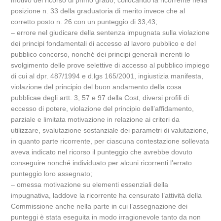
motivo del ricorso di primo grado, collocando la ricorrente nella
posizione n. 33 della graduatoria di merito invece che al
corretto posto n. 26 con un punteggio di 33,43;
– errore nel giudicare della sentenza impugnata sulla violazione
dei principi fondamentali di accesso al lavoro pubblico e del
pubblico concorso, nonché dei principi generali inerenti lo
svolgimento delle prove selettive di accesso al pubblico impiego
di cui al dpr. 487/1994 e d.lgs 165/2001, ingiustizia manifesta,
violazione del principio del buon andamento della cosa
pubblicae degli artt. 3, 57 e 97 della Cost, diversi profili di
eccesso di potere, violazione del principio dell’affidamento,
parziale e limitata motivazione in relazione ai criteri da
utilizzare, svalutazione sostanziale dei parametri di valutazione,
in quanto parte ricorrente, per ciascuna contestazione sollevata
aveva indicato nel ricorso il punteggio che avrebbe dovuto
conseguire nonché individuato per alcuni ricorrenti l’errato
punteggio loro assegnato;
– omessa motivazione su elementi essenziali della
impugnativa, laddove la ricorrente ha censurato l’attività della
Commissione anche nella parte in cui l’assegnazione dei
punteggi è stata eseguita in modo irragionevole tanto da non