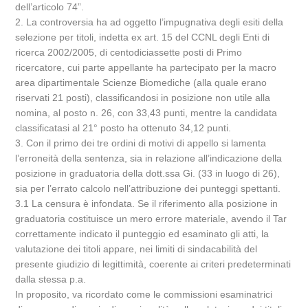
dell’articolo 74”.
2. La controversia ha ad oggetto l’impugnativa degli esiti della
selezione per titoli, indetta ex art. 15 del CCNL degli Enti di
ricerca 2002/2005, di centodiciassette posti di Primo
ricercatore, cui parte appellante ha partecipato per la macro
area dipartimentale Scienze Biomediche (alla quale erano
riservati 21 posti), classificandosi in posizione non utile alla
nomina, al posto n. 26, con 33,43 punti, mentre la candidata
classificatasi al 21° posto ha ottenuto 34,12 punti.
3. Con il primo dei tre ordini di motivi di appello si lamenta
l’erroneità della sentenza, sia in relazione all’indicazione della
posizione in graduatoria della dott.ssa Gi. (33 in luogo di 26),
sia per l’errato calcolo nell’attribuzione dei punteggi spettanti.
3.1 La censura è infondata. Se il riferimento alla posizione in
graduatoria costituisce un mero errore materiale, avendo il Tar
correttamente indicato il punteggio ed esaminato gli atti, la
valutazione dei titoli appare, nei limiti di sindacabilità del
presente giudizio di legittimità, coerente ai criteri predeterminati
dalla stessa p.a.
In proposito, va ricordato come le commissioni esaminatrici