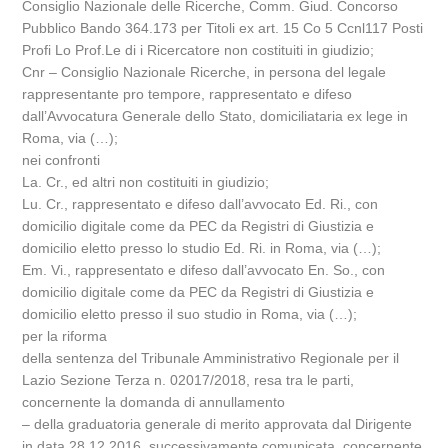
Consiglio Nazionale delle Ricerche, Comm. Giud. Concorso
Pubblico Bando 364.173 per Titoli ex art. 15 Co 5 Ccnl117 Posti
Profi Lo Prof.Le di i Ricercatore non costituiti in giudizio;
Cnr – Consiglio Nazionale Ricerche, in persona del legale
rappresentante pro tempore, rappresentato e difeso
dall’Avvocatura Generale dello Stato, domiciliataria ex lege in
Roma, via (…);
nei confronti
La. Cr., ed altri non costituiti in giudizio;
Lu. Cr., rappresentato e difeso dall’avvocato Ed. Ri., con
domicilio digitale come da PEC da Registri di Giustizia e
domicilio eletto presso lo studio Ed. Ri. in Roma, via (…);
Em. Vi., rappresentato e difeso dall’avvocato En. So., con
domicilio digitale come da PEC da Registri di Giustizia e
domicilio eletto presso il suo studio in Roma, via (…);
per la riforma
della sentenza del Tribunale Amministrativo Regionale per il
Lazio Sezione Terza n. 02017/2018, resa tra le parti,
concernente la domanda di annullamento
– della graduatoria generale di merito approvata dal Dirigente
in data 28.12.2016, successivamente comunicata, concernente