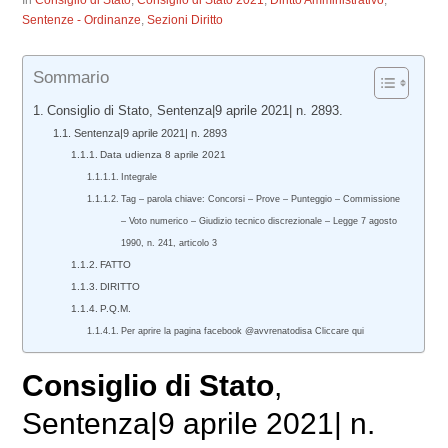
In
Consiglio di Stato
,
Consiglio di Stato 2021
,
Diritto Amministrativo
,
Sentenze - Ordinanze
,
Sezioni Diritto
Sommario
Consiglio di Stato, Sentenza|9 aprile 2021| n. 2893.
Sentenza|9 aprile 2021| n. 2893
Data udienza 8 aprile 2021
Integrale
Tag – parola chiave: Concorsi – Prove – Punteggio – Commissione
– Voto numerico – Giudizio tecnico discrezionale – Legge 7 agosto
1990, n. 241, articolo 3
FATTO
DIRITTO
P.Q.M.
Per aprire la pagina facebook @avvrenatodisa Cliccare qui
Consiglio di Stato
,
Sentenza|9 aprile 2021| n.