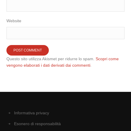
Website
Questo sito utilizza Akismet per ridurre lo spam.
Scopri come
vengono elaborati i dati derivati dai commenti
.
Informativa privacy
Esonero di responsabilità