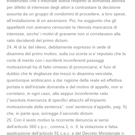
evidenziato che il tribunale aveva respinto la domanda attorea
per difetto di interesse degli attori a contrastare la decisione
assunta da un gruppo di condomini di procedere, a loro spese,
all’installazione di un ascensore. Poi, ha soggiunto che gli
appellanti non avevano censurato la ritenuta mancanza di
interesse, sicche’ i motivi di gravame non si correlavano alla
ratio decidendi del primo dictum.
24. Al di la’ del rilievo, debitamente espresso in sede di
disamina del primo motivo, sulla cui scorta si e’ reputato che la
corte di merito con i surriferiti inconferenti passaggi
motivazionali ha di fatto omesso di pronunciarsi, e’ fuor di
dubbio che le doglianze dai mezzi in disamina veicolate,
quantunque ambiscano a dar ragione della reale ed effettiva
portata e dell’iniziale domanda e del motivo di appello, non si
correlano, in ogni caso, alla seppur inconferente ratio
(“assoluta mancanza di specifici attacchi all’impianto
motivazionale della sentenza”: cosi’ sentenza d’appello, pag. 5)
che, in parte qua, sorregge il secondo dictum.
25. Con il sesto motivo la ricorrente denuncia ai sensi
dell’articolo 360 c.p.c., comma 1, n. 3, la violazione e falsa
applicazione dell’articolo 91 c.p.c. e del Decreto Ministeriale n.