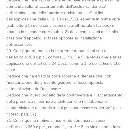
Deduce che ha errato la corte territoriale a ritenere che con la
domanda volta all’accertamento dell’esclusiva idoneita’
dell’eliminazione delle “barriere architettoniche” ai fini
dell’applicazione della L. n. 13 del 1989, esperita in prime cure
(sub lettera 8) delle conclusioni di cui all’iniziale citazione) e
ribadita in seconde cure (sub n. 3) delle conclusioni di cui alla
citazione d’appello), si fosse opposta all’installazione
dell’ascensore.
20. Con il quarto motivo la ricorrente denuncia ai sensi
dell’articolo 360 c.p.c., comma 1, nn. 3 e 5, la violazione e falsa
applicazione dell’articolo 24 Cost., comma 1, e dell’articolo 100
c.p.c.
Deduce che ha errato la corte romana a ritenere che, con
l’instaurazione del presente giudizio, si fosse opposta
all’installazione dell’ascensore.
Deduce che invero oggetto della controversia e’ “l’accertamento
della presenza di barriere architettoniche nel fabbricato
condominiale e del modo in cui possono essere superate” (cosi
ricorso, pag. 37).
21. Con il quinto motivo la ricorrente denuncia ai sensi
dell’articolo 360 c.p.c., comma 1, nn. 3 e 5, la violazione e falsa