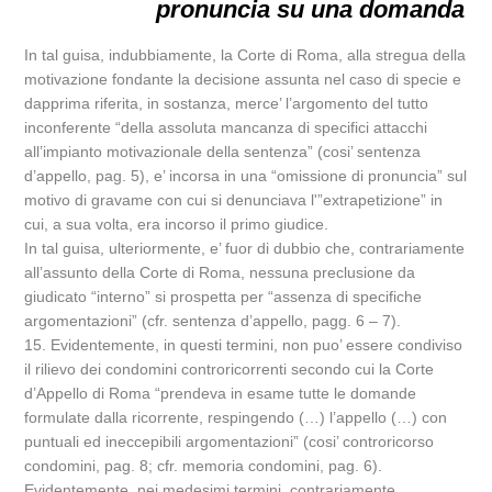
pronuncia su una domanda
In tal guisa, indubbiamente, la Corte di Roma, alla stregua della
motivazione fondante la decisione assunta nel caso di specie e
dapprima riferita, in sostanza, merce’ l’argomento del tutto
inconferente “della assoluta mancanza di specifici attacchi
all’impianto motivazionale della sentenza” (cosi’ sentenza
d’appello, pag. 5), e’ incorsa in una “omissione di pronuncia” sul
motivo di gravame con cui si denunciava l'”extrapetizione” in
cui, a sua volta, era incorso il primo giudice.
In tal guisa, ulteriormente, e’ fuor di dubbio che, contrariamente
all’assunto della Corte di Roma, nessuna preclusione da
giudicato “interno” si prospetta per “assenza di specifiche
argomentazioni” (cfr. sentenza d’appello, pagg. 6 – 7).
15. Evidentemente, in questi termini, non puo’ essere condiviso
il rilievo dei condomini controricorrenti secondo cui la Corte
d’Appello di Roma “prendeva in esame tutte le domande
formulate dalla ricorrente, respingendo (…) l’appello (…) con
puntuali ed ineccepibili argomentazioni” (cosi’ controricorso
condomini, pag. 8; cfr. memoria condomini, pag. 6).
Evidentemente, nei medesimi termini, contrariamente