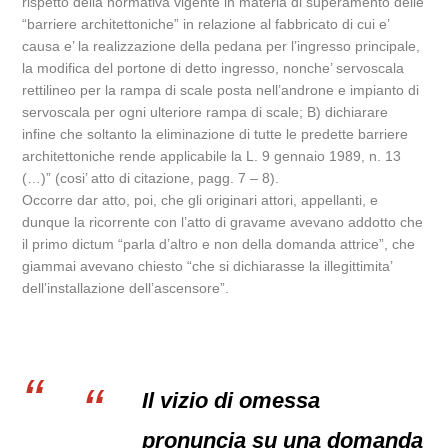
rispetto della normativa vigente in materia di superamento delle
“barriere architettoniche” in relazione al fabbricato di cui e’
causa e’ la realizzazione della pedana per l’ingresso principale,
la modifica del portone di detto ingresso, nonche’ servoscala
rettilineo per la rampa di scale posta nell’androne e impianto di
servoscala per ogni ulteriore rampa di scale; B) dichiarare
infine che soltanto la eliminazione di tutte le predette barriere
architettoniche rende applicabile la L. 9 gennaio 1989, n. 13
(…)” (cosi’ atto di citazione, pagg. 7 – 8).
Occorre dar atto, poi, che gli originari attori, appellanti, e
dunque la ricorrente con l’atto di gravame avevano addotto che
il primo dictum “parla d’altro e non della domanda attrice”, che
giammai avevano chiesto “che si dichiarasse la illegittimita’
dell’installazione dell’ascensore”.
Il vizio di omessa
pronuncia su una domanda