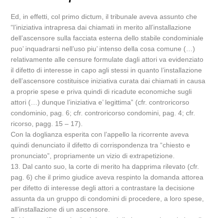
Ed, in effetti, col primo dictum, il tribunale aveva assunto che
“l’iniziativa intrapresa dai chiamati in merito all’installazione
dell’ascensore sulla facciata esterna dello stabile condominiale
puo’ inquadrarsi nell’uso piu’ intenso della cosa comune (…)
relativamente alle censure formulate dagli attori va evidenziato
il difetto di interesse in capo agli stessi in quanto l’installazione
dell’ascensore costituisce iniziativa curata dai chiamati in causa
a proprie spese e priva quindi di ricadute economiche sugli
attori (…) dunque l’iniziativa e’ legittima” (cfr. controricorso
condominio, pag. 6; cfr. controricorso condomini, pag. 4; cfr.
ricorso, pagg. 15 – 17).
Con la doglianza esperita con l’appello la ricorrente aveva
quindi denunciato il difetto di corrispondenza tra “chiesto e
pronunciato”, propriamente un vizio di extrapetizione.
13. Dal canto suo, la corte di merito ha dapprima rilevato (cfr.
pag. 6) che il primo giudice aveva respinto la domanda attorea
per difetto di interesse degli attori a contrastare la decisione
assunta da un gruppo di condomini di procedere, a loro spese,
all’installazione di un ascensore.