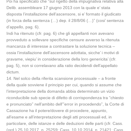
Poi ha specificato che “sul rigetto della impugnativa relativa alla
Delib. assembleare 17 giugno 2013 con la quale e’ stata
disposta l’installazione dell’ascensore, si e’ formato il giudicato
(in forza della sentenza (…) dep. il 28/8/06 (…)” (cosi’ sentenza
d’appello, pag. 6).
Indi ha ritenuto (cfr. pag. 6) che gli appellanti non avevano
provveduto a sollevare specifiche censure avverso la ritenuta
mancanza di interesse a contrastare la soluzione tecnica –
ossia l’installazione dell’ascensore adottata, sicche’ i motivi di
gravame, viepiu’ in considerazione della loro genericita’ (cfr.
pag. 5), non si correlavano alla ratio decidendi dell’appellato
dictum.
14. Nel solco della riferita scansione processuale – a fronte
della quale sovviene il principio per cui, quando si assume che
l’interpretazione della domanda abbia determinato un vizio
riconducibile sub specie di difetto di corrispondenza tra “chiesto
e pronunciato” nell’ambito dell'”error in procedendo”, la Corte di
Cassazione ha il potere/dovere di procedere, appunto,
all’esame e all’interpretazione degli atti processuali ed, in
particolare, delle istanze e delle deduzioni delle parti (cfr. Cass.
(ord.) 25.10.2017, n. 25259; Cass. 10.10.2014, n. 21421; Cass.