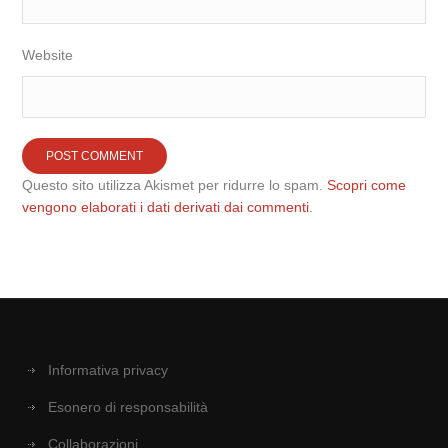
Website
Questo sito utilizza Akismet per ridurre lo spam.
Scopri come
vengono elaborati i dati derivati dai commenti
.
Informativa privacy
Esonero di responsabilità
Collaborazioni