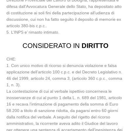
Direzione Provinciale del Lavoro di Bologna, rappresentata e
difesa dall’Avvocatura Generale dello Stato, ha depositato atto
di costituzione ai soli fini della partecipazione all’udienza di
discussione, cui non ha fatto seguito il deposito di memorie ex
articolo 380-bis c.p.c..
5. L’INPS e’ rimasto intimato.
CONSIDERATO IN
DIRITTO
CHE:
1. Con unico motivo di ricorso si denuncia violazione e falsa
applicazione dell’articolo 100 c.p.c. e del Decreto Legislativo n.
46 del 1999, articolo 24, comma 3, (articolo 360 c.p.c., comma
1, n. 3).
La contestazione di cui al verbale ispettivo concerneva le
inosservanze di cui al punto 1 della L. n. 689 del 1981, articolo
16 e recava l’intimazione di pagamento della somma di Euro
58.200 a titolo di sanzione ridotta, da pagarsi entro 60 giorni
dalla notifica del verbale. A seguito del rigetto del ricorso
amministrativo, la ricorrente aveva adito il Giudice del lavoro
per ottenere una sentenza di accertamento dell’inesistenza dei