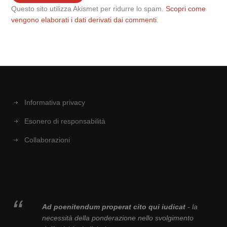
Questo sito utilizza Akismet per ridurre lo spam.
Scopri come
vengono elaborati i dati derivati dai commenti
.
Informativa privacy
Esonero di responsabilità
Collaborazioni
Ad poenitendum properat cito qui iudicat
- la
necessità della ponderazione nello svolgimento