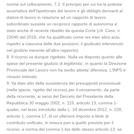
norme sul collocamento. 7.2. Il principio per cui tra la potesta’
accertativa dell’Ispettorato del lavoro e gli obblighi derivanti al
datore di lavoro in relazione ad un rapporto di lavoro
subordinato sussiste un reciproco rapporto di autonomia e’
stato anche di recente ribadito da questa Corte (cfr. Cass. n.
23045 del 2018, che ha qualificato come res inter alios acta,
rispetto a ciascuna delle due posizioni, il giudicato intervenuto
nel giudizio inerente all’altro rapporto).
8. Il ricorso va dunque rigettato. Nulla va disposto quanto alle
spese del presente giudizio di legittimita’, in quanto la Direzione
Provinciale del Lavoro non ha svolto attivita’ difensiva. L’INPS e’
rimasto intimato.
9. Va dato atto della sussistenza dei presupposti processuali
(nella specie, rigetto del ricorso) per il versamento, da parte
della ricorrente, ai sensi del Decreto del Presidente della
Repubblica 30 maggio 2002, n. 115, articolo 13, comma 1-
quater, nel testo introdotto dalla L. 24 dicembre 2012, n. 228,
articolo 1, comma 17, di un ulteriore importo a titolo di
contributo unificato, in misura pari a quello previsto per il
ricorso, a norma del comma 1-bis dello stesso articolo 13, se