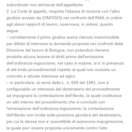
subordinato non dichiarati dall’appellante.
2. La Corte di appello, respinta l’istanza di riunione con l’altro
giudizio avviato da (OMISSIS) nei confronti dell’INAIL in ordine
agli stessi rapporti di lavoro, osservava, in sintesi, quanto
segue:
– correttamente il primo giudice aveva ritenuto inammissibile
per difetto di interesse la domanda proposta nei confronti della
Direzione del lavoro di Bologna, non potendosi ritenere
prodotta alcuna lesione di diritti prima dell’emissione
dell’ordinanza-ingiunzione; nel caso in esame, si e’ in presenza
di atti endo-procedimentali rispetto ai quali non sussiste un
concreto e attuale interesse ad agire;
– in particolare, ai sensi della L. n. 689 del 1981, non e’
configurabile un interesse del destinatario del provvedimento
ad impugnare la contestazione dell’illecito, la quale costituisce
un atto interno del procedimento che si conclude con
l’emanazione dell’ordinanza-ingiunzione; la contestazione
dell’illecito non incide sulla posizione giuridica del destinatario,
per cui la stessa non e’ suscettibile di autonoma impugnazione,
la quale puo’ essere proposta unicamente contro l’atto