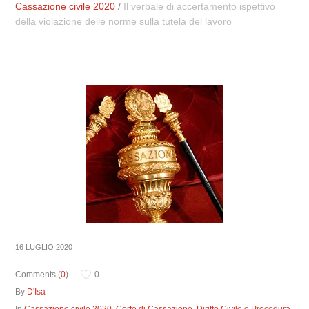
Cassazione civile 2020
/
Il verbale di accertamento ispettivo
della violazione delle norme sulla tutela del lavoro
16 LUGLIO 2020
Comments (
0
)
0
By
D'Isa