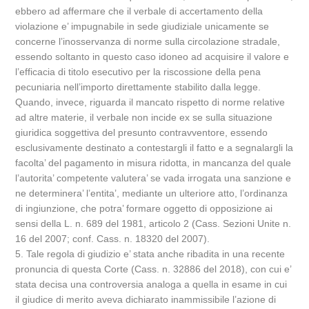
ebbero ad affermare che il verbale di accertamento della
violazione e’ impugnabile in sede giudiziale unicamente se
concerne l’inosservanza di norme sulla circolazione stradale,
essendo soltanto in questo caso idoneo ad acquisire il valore e
l’efficacia di titolo esecutivo per la riscossione della pena
pecuniaria nell’importo direttamente stabilito dalla legge.
Quando, invece, riguarda il mancato rispetto di norme relative
ad altre materie, il verbale non incide ex se sulla situazione
giuridica soggettiva del presunto contravventore, essendo
esclusivamente destinato a contestargli il fatto e a segnalargli la
facolta’ del pagamento in misura ridotta, in mancanza del quale
l’autorita’ competente valutera’ se vada irrogata una sanzione e
ne determinera’ l’entita’, mediante un ulteriore atto, l’ordinanza
di ingiunzione, che potra’ formare oggetto di opposizione ai
sensi della L. n. 689 del 1981, articolo 2 (Cass. Sezioni Unite n.
16 del 2007; conf. Cass. n. 18320 del 2007).
5. Tale regola di giudizio e’ stata anche ribadita in una recente
pronuncia di questa Corte (Cass. n. 32886 del 2018), con cui e’
stata decisa una controversia analoga a quella in esame in cui
il giudice di merito aveva dichiarato inammissibile l’azione di