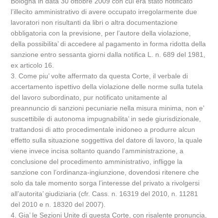
Bologna in data 30 ottobre 2009 con cui era stato notificato
l’illecito amministrativo di avere occupato irregolarmente due
lavoratori non risultanti da libri o altra documentazione
obbligatoria con la previsione, per l’autore della violazione,
della possibilita’ di accedere al pagamento in forma ridotta della
sanzione entro sessanta giorni dalla notifica L. n. 689 del 1981,
ex articolo 16.
3. Come piu’ volte affermato da questa Corte, il verbale di
accertamento ispettivo della violazione delle norme sulla tutela
del lavoro subordinato, pur notificato unitamente al
preannuncio di sanzioni pecuniarie nella misura minima, non e’
suscettibile di autonoma impugnabilita’ in sede giurisdizionale,
trattandosi di atto procedimentale inidoneo a produrre alcun
effetto sulla situazione soggettiva del datore di lavoro, la quale
viene invece incisa soltanto quando l’amministrazione, a
conclusione del procedimento amministrativo, infligge la
sanzione con l’ordinanza-ingiunzione, dovendosi ritenere che
solo da tale momento sorga l’interesse del privato a rivolgersi
all’autorita’ giudiziaria (cfr. Cass. n. 16319 del 2010, n. 11281
del 2010 e n. 18320 del 2007).
4. Gia’ le Sezioni Unite di questa Corte, con risalente pronuncia,