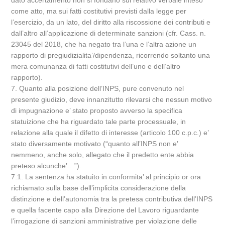
dato accertamento non si fondano sul relativo verbale inteso
come atto, ma sui fatti costitutivi previsti dalla legge per
l’esercizio, da un lato, del diritto alla riscossione dei contributi e
dall’altro all’applicazione di determinate sanzioni (cfr. Cass. n.
23045 del 2018, che ha negato tra l’una e l’altra azione un
rapporto di pregiudizialita’/dipendenza, ricorrendo soltanto una
mera comunanza di fatti costitutivi dell’uno e dell’altro
rapporto).
7. Quanto alla posizione dell’INPS, pure convenuto nel
presente giudizio, deve innanzitutto rilevarsi che nessun motivo
di impugnazione e’ stato proposto avverso la specifica
statuizione che ha riguardato tale parte processuale, in
relazione alla quale il difetto di interesse (articolo 100 c.p.c.) e’
stato diversamente motivato (“quanto all’INPS non e’
nemmeno, anche solo, allegato che il predetto ente abbia
preteso alcunche’…”).
7.1. La sentenza ha statuito in conformita’ al principio or ora
richiamato sulla base dell’implicita considerazione della
distinzione e dell’autonomia tra la pretesa contributiva dell’INPS
e quella facente capo alla Direzione del Lavoro riguardante
l’irrogazione di sanzioni amministrative per violazione delle