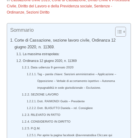
In
Cassazione civile 2020
,
Corte di Cassazione
,
Diritto Civile e Procedura
Civile
,
Diritto del Lavoro e della Previdenza sociale
,
Sentenze -
Ordinanze
,
Sezioni Diritto
Sommario
Corte di Cassazione, sezione lavoro civile, Ordinanza 12
giugno 2020, n. 11369.
La massima estrapolata:
Ordinanza 12 giugno 2020, n. 11369
Data udienza 9 gennaio 2020
Tag – parola chiave: Sanzioni amministrative – Applicazione –
Opposizione – Verbale di accertamento ispettivo – Autonoma
impugnabilità in sede giurisdizionale – Esclusione.
SEZIONE LAVORO
Dott. RAIMONDI Guido – Presidente
Dott. BLASUTTO Daniela – rel. Consigliere
RILEVATO IN FATTO
CONSIDERATO IN DIRITTO
P.Q.M.
Per aprire la pagina facebook @avvrenatodisa Cliccare qui