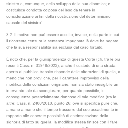
sinistro o, comunque, dello sviluppo della sua dinamica; e
costituisce condotta colposa del leso da tenere in
considerazione ai fini della ricostruzione del determinismo
causale del sinistro”.
3.2. Il motivo non può essere accolto, invece, nella parte in cui
il ricorrente censura la sentenza impugnata là dove ha negato
che la sua responsabilità sia esclusa dal caso fortuito.
È noto che, per la giurisprudenza di questa Corte (cfr. tra le più
recenti Cass. n. 31949/2023), anche il custode di una strada
aperta al pubblico transito risponde delle alterazioni di quella, a
meno che non provi che, per il carattere improvviso della
modifica delle condizioni originarie, non sia stato inesigibile un
intervento tale da scongiurare, per quanto possibile, le
conseguenze potenzialmente dannose di tale modifica (tra le
altre: Cass. n. 2480/2018, punto 26: ove si specifica pure che,
a mano a mano che il tempo trascorre dal suo accadimento in
rapporto alle concrete possibilità di estrinsecazione della
signoria di fatto su quella, la modifica stessa finisce con il fare