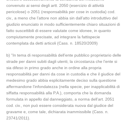
convenuto ai sensi degli artt. 2050 (esercizio di attività
pericolose) o 2051 (responsabilità per cose in custodia) cod.
civ., a meno che l’attore non abbia sin dall’atto introduttivo del
giudizio enunciato in modo sufficientemente chiaro situazioni di
fatto suscettibili di essere valutate come idonee, in quanto
compiutamente precisate, ad integrare la fattispecie
contemplata da detti articoli (Cass. n. 18520/2009)
b) “In tema di responsabilità dell’ente pubblico proprietario delle
strade per danni subiti dagli utenti, la circostanza che l’ente si
sia difeso in primo grado anche in ordine alla propria
responsabilità per danni da cose in custodia e che il giudice del
medesimo grado abbia esplicitamente deciso sulla questione
affermandone l’infondatezza (nella specie, per inapplicabilità di
siffatta responsabilità alla P.A.), comporta che la domanda
formulata in appello dal danneggiato, a norma dell’art. 2051
cod. civ., non può essere considerata nuova dal giudice del
gravame e, come tale, dichiarata inammissibile (Cass. n.
23741/2011).