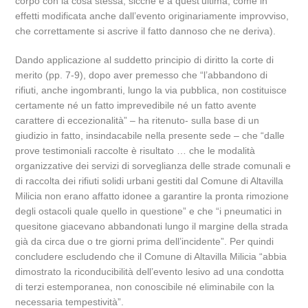
corpo con la cosa stessa, sicché è a quest’ultima, come in
effetti modificata anche dall’evento originariamente improvviso,
che correttamente si ascrive il fatto dannoso che ne deriva).
Dando applicazione al suddetto principio di diritto la corte di
merito (pp. 7-9), dopo aver premesso che “l’abbandono di
rifiuti, anche ingombranti, lungo la via pubblica, non costituisce
certamente né un fatto imprevedibile né un fatto avente
carattere di eccezionalità” – ha ritenuto- sulla base di un
giudizio in fatto, insindacabile nella presente sede – che “dalle
prove testimoniali raccolte è risultato … che le modalità
organizzative dei servizi di sorveglianza delle strade comunali e
di raccolta dei rifiuti solidi urbani gestiti dal Comune di Altavilla
Milicia non erano affatto idonee a garantire la pronta rimozione
degli ostacoli quale quello in questione” e che “i pneumatici in
quesitone giacevano abbandonati lungo il margine della strada
già da circa due o tre giorni prima dell’incidente”. Per quindi
concludere escludendo che il Comune di Altavilla Milicia “abbia
dimostrato la riconducibilità dell’evento lesivo ad una condotta
di terzi estemporanea, non conoscibile né eliminabile con la
necessaria tempestività”.