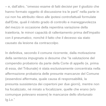
– e, dall’altro, “omesso esame di fatti decisivi per il giudizio che
hanno formato oggetto di discussione tra le parti” nella parte in
cui non ha attribuito rilevo alle ipotesi controfattuali formulate
dall’Ente, quali il ridotto grado di controllo e maneggevolezza
del mezzo in occasione della repentina variazione della
traiettoria, le minori capacità di rallentamento prima dell’impatto
con il pneumatico, nonché il fatto che il decesso sia stato
causato da lesione da contraccolpo.
In definitiva, secondo il comune ricorrente, dalla motivazione
della sentenza impugnata si desume che “la valutazione del
compendio probatorio da parte della Corte di appello (e, prima
di essa, del Tribunale) è stata esclusivamente concentrata nella
affermazione probatoria delle presunte mancanze del Comune
(essendosi affermata, quale causa di responsabilità, la
presunta sussistenza dei copertoni per due giorni), mentre non
ha focalizzato, né mirato a focalizzare, quelle che erano (e/o
comunque potevano essere) le mancanze dello sfortunato
Ig.Lo.”