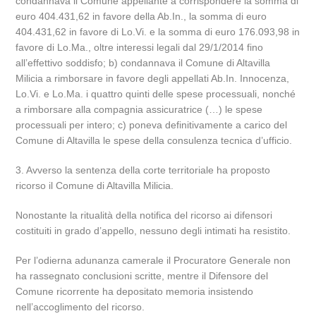
condannava il Comune appellante a corrispondere la somma di
euro 404.431,62 in favore della Ab.In., la somma di euro
404.431,62 in favore di Lo.Vi. e la somma di euro 176.093,98 in
favore di Lo.Ma., oltre interessi legali dal 29/1/2014 fino
all’effettivo soddisfo; b) condannava il Comune di Altavilla
Milicia a rimborsare in favore degli appellati Ab.In. Innocenza,
Lo.Vi. e Lo.Ma. i quattro quinti delle spese processuali, nonché
a rimborsare alla compagnia assicuratrice (…) le spese
processuali per intero; c) poneva definitivamente a carico del
Comune di Altavilla le spese della consulenza tecnica d’ufficio.
3. Avverso la sentenza della corte territoriale ha proposto
ricorso il Comune di Altavilla Milicia.
Nonostante la ritualità della notifica del ricorso ai difensori
costituiti in grado d’appello, nessuno degli intimati ha resistito.
Per l’odierna adunanza camerale il Procuratore Generale non
ha rassegnato conclusioni scritte, mentre il Difensore del
Comune ricorrente ha depositato memoria insistendo
nell’accoglimento del ricorso.