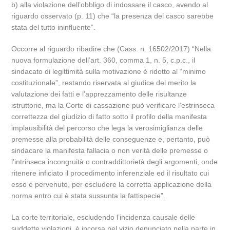
b) alla violazione dell’obbligo di indossare il casco, avendo al
riguardo osservato (p. 11) che “la presenza del casco sarebbe
stata del tutto ininfluente”.
Occorre al riguardo ribadire che (Cass. n. 16502/2017) “Nella
nuova formulazione dell’art. 360, comma 1, n. 5, c.p.c., il
sindacato di legittimità sulla motivazione è ridotto al “minimo
costituzionale”, restando riservata al giudice del merito la
valutazione dei fatti e l’apprezzamento delle risultanze
istruttorie, ma la Corte di cassazione può verificare l’estrinseca
correttezza del giudizio di fatto sotto il profilo della manifesta
implausibilità del percorso che lega la verosimiglianza delle
premesse alla probabilità delle conseguenze e, pertanto, può
sindacare la manifesta fallacia o non verità delle premesse o
l’intrinseca incongruità o contraddittorietà degli argomenti, onde
ritenere inficiato il procedimento inferenziale ed il risultato cui
esso è pervenuto, per escludere la corretta applicazione della
norma entro cui è stata sussunta la fattispecie”.
La corte territoriale, escludendo l’incidenza causale delle
suddette violazioni, è incorsa nel vizio denunciato nella parte in