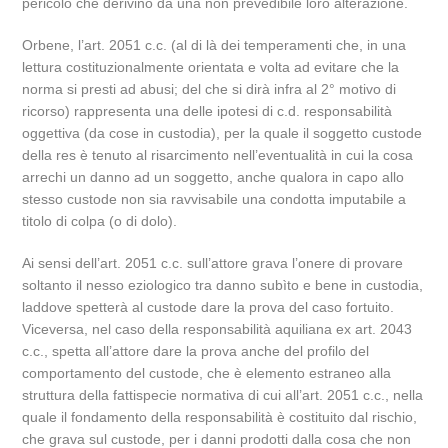
pericolo che derivino da una non prevedibile loro alterazione.
Orbene, l’art. 2051 c.c. (al di là dei temperamenti che, in una
lettura costituzionalmente orientata e volta ad evitare che la
norma si presti ad abusi; del che si dirà infra al 2° motivo di
ricorso) rappresenta una delle ipotesi di c.d. responsabilità
oggettiva (da cose in custodia), per la quale il soggetto custode
della res è tenuto al risarcimento nell’eventualità in cui la cosa
arrechi un danno ad un soggetto, anche qualora in capo allo
stesso custode non sia ravvisabile una condotta imputabile a
titolo di colpa (o di dolo).
Ai sensi dell’art. 2051 c.c. sull’attore grava l’onere di provare
soltanto il nesso eziologico tra danno subìto e bene in custodia,
laddove spetterà al custode dare la prova del caso fortuito.
Viceversa, nel caso della responsabilità aquiliana ex art. 2043
c.c., spetta all’attore dare la prova anche del profilo del
comportamento del custode, che è elemento estraneo alla
struttura della fattispecie normativa di cui all’art. 2051 c.c., nella
quale il fondamento della responsabilità è costituito dal rischio,
che grava sul custode, per i danni prodotti dalla cosa che non