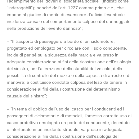
l’adempimento dei “doveri di solidarietà sociale” (indicati come
“inderogabili”); nonché dell’art. 1227 comma primo c.c., che
impone al giudice di merito di esaminare d’ufficio l’eventuale
incidenza causale del comportamento colposo del danneggiato
nella produzione dell’evento dannoso”;
– “Il trasporto di passeggero a bordo di un ciclomotore,
progettato ed omologato per circolare con il solo conducente,
incide di per sé sulla sicurezza della marcia e va preso in
adeguata considerazione ai fini della ricostruzione dell’eziologia
del sinistro, per l’alterazione della stabilità del veicolo, della
possibilità di controllo del mezzo e della capacità di arresto e di
manovra; e costituisce condotta colposa del leso da tenere in
considerazione ai fini della ricostruzione del determinismo
causale del sinistro”;
– “In tema di obbligo dell’uso del casco per i conducenti ed i
passeggeri di ciclomotori e di motocicli, l’omesso corretto uso di
casco protettivo omologato da parte del conducente, deceduto
o infortunato in un incidente stradale, va preso in adeguata
considerazione ai fini della ricostruzione dell’eziologia del