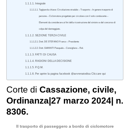
Integrale
Tag/parola chiave: Circolazione stradale – Trasporto – In genere trasporto di
persone – Ciclomotore progettato per circolare con il solo conducente –
Elementi da considerare ai fini della ricostruzione del sinistro e del concorso di
colpa del danneggiato.
SEZIONE TERZA CIVILE
Dott. DE STEFANO Franco – Presidente
Dott. GIANNITI Pasquale – Consigliere – Rel.
FATTI DI CAUSA
RAGIONI DELLA DECISIONE
P.Q.M.
Per aprire la pagina facebook @avvrenatodisa Cliccare qui
Corte di
Cassazione
,
civile
,
Ordinanza|27 marzo 2024| n.
8306.
Il trasporto di passeggero a bordo di ciclomotore