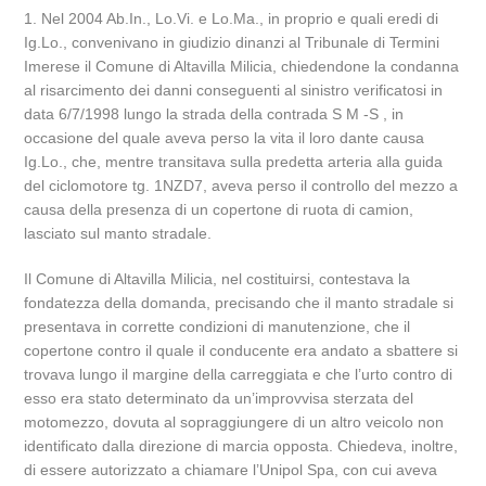
1. Nel 2004 Ab.In., Lo.Vi. e Lo.Ma., in proprio e quali eredi di
Ig.Lo., convenivano in giudizio dinanzi al Tribunale di Termini
Imerese il Comune di Altavilla Milicia, chiedendone la condanna
al risarcimento dei danni conseguenti al sinistro verificatosi in
data 6/7/1998 lungo la strada della contrada S M -S , in
occasione del quale aveva perso la vita il loro dante causa
Ig.Lo., che, mentre transitava sulla predetta arteria alla guida
del ciclomotore tg. 1NZD7, aveva perso il controllo del mezzo a
causa della presenza di un copertone di ruota di camion,
lasciato sul manto stradale.
Il Comune di Altavilla Milicia, nel costituirsi, contestava la
fondatezza della domanda, precisando che il manto stradale si
presentava in corrette condizioni di manutenzione, che il
copertone contro il quale il conducente era andato a sbattere si
trovava lungo il margine della carreggiata e che l’urto contro di
esso era stato determinato da un’improvvisa sterzata del
motomezzo, dovuta al sopraggiungere di un altro veicolo non
identificato dalla direzione di marcia opposta. Chiedeva, inoltre,
di essere autorizzato a chiamare l’Unipol Spa, con cui aveva