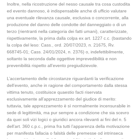
Inoltre, nella ricostruzione del nesso causale tra cosa custodita
ed evento dannoso, è indispensabile anche di ufficio valutare
una eventuale rilevanza causale, esclusiva o concorrente, alla
produzione del danno delle condotte del danneggiato o di un
terzo (rientranti nella categoria dei fatti umani), caratterizzate,
rispettivamente, la prima dalla colpa ex art. 1227 c.c. (bastando
la colpa del leso: Cass., ord. 20/07/2023, n. 21675, Rv.
668745-01; Cass. 24/01/2024, n. 2376) o, indefettibilmente,
soltanto la seconda dalle oggettive imprevedibilità e non
prevenibilità rispetto all’evento pregiudizievole.
L’accertamento delle circostanze riguardanti la verificazione
dell’evento, anche in ragione del comportamento dalla stessa
vittima tenuto, costituisce quaestio facti riservata
esclusivamente all’apprezzamento del giudice di merito:
tuttavia, tale apprezzamento è sì normalmente incensurabile in
sede di legittimità, ma pur sempre a condizione che sia scevro
da quei soli vizi logici o giuridici ancora rilevanti ai fini del n. 5
dell’art. 360 c.p.c., prima fra tutti l’apparenza della motivazione
per manifesta fallacia o falsità delle premesse od intrinseca