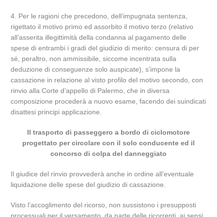
4. Per le ragioni che precedono, dell’impugnata sentenza,
rigettato il motivo primo ed assorbito il motivo terzo (relativo
all’asserita illegittimità della condanna al pagamento delle
spese di entrambi i gradi del giudizio di merito: censura di per
sé, peraltro, non ammissibile, siccome incentrata sulla
deduzione di conseguenze solo auspicate), s’impone la
cassazione in relazione al visto profilo del motivo secondo, con
rinvio alla Corte d’appello di Palermo, che in diversa
composizione procederà a nuovo esame, facendo dei suindicati
disattesi principi applicazione.
Il trasporto di passeggero a bordo di ciclomotore
progettato per circolare con il solo conducente ed il
concorso di colpa del danneggiato
Il giudice del rinvio provvederà anche in ordine all’eventuale
liquidazione delle spese del giudizio di cassazione.
Visto l’accoglimento del ricorso, non sussistono i presupposti
processuali per il versamento, da parte delle ricorrenti, ai sensi