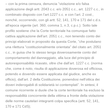
– con la prima censura, denuncia “violazione e/o falsa
applicazione degli artt. 2043 c.c. e/o 2051 c.c., art. 1227 c.c., in
combinato disposto con l’art.1227 c.c. e con l’art. 2 cost.,
nonché, occorrendo, con gli artt. 52, 141, 170 e 171 del c.d.s.
all’epoca vigente (art. 360, comma 1, n.3, c.p.c.). Sotto tale
profilo sostiene che la Corte territoriale ha comunque fatto
cattiva applicazione dell’art. 2051 c.c., non tenendo conto dei
principi elaborati in proposito da questa Corte, “che postulano
una rilettura “costituzionalmente orientata” del citato art. 2051
c.c., in guisa che lo stesso tenga doverosamente conto del
comportamento del danneggiato, alla luce del principio di
autoresponsabilità ricavato, oltre che dall’art. 1227 c.c. (norma
che, come è noto, risulta di applicazione doverosa ed officiosa,
potendo e dovendo essere applicata dal giudice, anche ex
officio), dall’art. 2 della Costituzione, ponendosi nell’ottica dei
doveri inderogabili di solidarietà ivi contemplati”. In sintesi, il
comune ricorrente si duole che la corte territoriale ha escluso la
responsabilità concorrente della vittima a fronte della violazione
delle norme cautelari integranti colpa specifica (artt. 52, 141,
170 e 171 CdS);