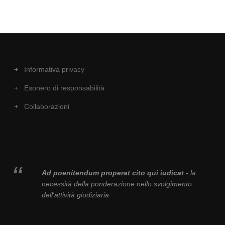
Informativa privacy
Esonero di responsabilità
Collaborazioni
Ad poenitendum properat cito qui iudicat
- la
necessità della ponderazione nello svolgimento
dell'attività giudiziaria