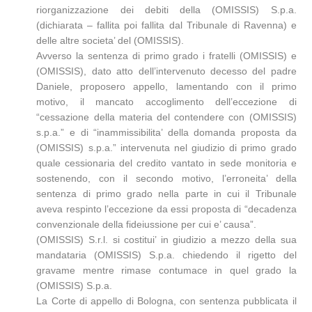
riorganizzazione dei debiti della (OMISSIS) S.p.a.
(dichiarata – fallita poi fallita dal Tribunale di Ravenna) e
delle altre societa’ del (OMISSIS).
Avverso la sentenza di primo grado i fratelli (OMISSIS) e
(OMISSIS), dato atto dell’intervenuto decesso del padre
Daniele, proposero appello, lamentando con il primo
motivo, il mancato accoglimento dell’eccezione di
“cessazione della materia del contendere con (OMISSIS)
s.p.a.” e di “inammissibilita’ della domanda proposta da
(OMISSIS) s.p.a.” intervenuta nel giudizio di primo grado
quale cessionaria del credito vantato in sede monitoria e
sostenendo, con il secondo motivo, l’erroneita’ della
sentenza di primo grado nella parte in cui il Tribunale
aveva respinto l’eccezione da essi proposta di “decadenza
convenzionale della fideiussione per cui e’ causa”.
(OMISSIS) S.r.l. si costitui’ in giudizio a mezzo della sua
mandataria (OMISSIS) S.p.a. chiedendo il rigetto del
gravame mentre rimase contumace in quel grado la
(OMISSIS) S.p.a.
La Corte di appello di Bologna, con sentenza pubblicata il