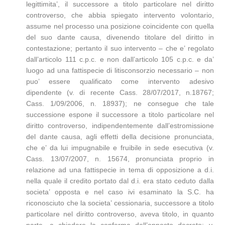
legittimita’, il successore a titolo particolare nel diritto
controverso, che abbia spiegato intervento volontario,
assume nel processo una posizione coincidente con quella
del suo dante causa, divenendo titolare del diritto in
contestazione; pertanto il suo intervento – che e’ regolato
dall’articolo 111 c.p.c. e non dall’articolo 105 c.p.c. e da’
luogo ad una fattispecie di litisconsorzio necessario – non
puo’ essere qualificato come intervento adesivo
dipendente (v. di recente Cass. 28/07/2017, n.18767;
Cass. 1/09/2006, n. 18937); ne consegue che tale
successione espone il successore a titolo particolare nel
diritto controverso, indipendentemente dall’estromissione
del dante causa, agli effetti della decisione pronunciata,
che e’ da lui impugnabile e fruibile in sede esecutiva (v.
Cass. 13/07/2007, n. 15674, pronunciata proprio in
relazione ad una fattispecie in tema di opposizione a d.i.
nella quale il credito portato dal d.i. era stato ceduto dalla
societa’ opposta e nel caso ivi esaminato la S.C. ha
riconosciuto che la societa’ cessionaria, successore a titolo
particolare nel diritto controverso, aveva titolo, in quanto