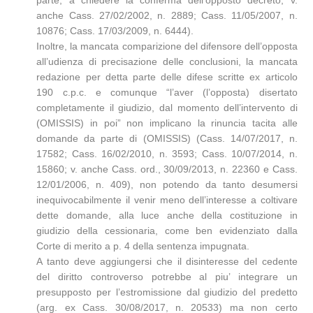
parte, a chiedere la conferma dell’opposto decreto; v.
anche Cass. 27/02/2002, n. 2889; Cass. 11/05/2007, n.
10876; Cass. 17/03/2009, n. 6444).
Inoltre, la mancata comparizione del difensore dell’opposta
all’udienza di precisazione delle conclusioni, la mancata
redazione per detta parte delle difese scritte ex articolo
190 c.p.c. e comunque “l’aver (l’opposta) disertato
completamente il giudizio, dal momento dell’intervento di
(OMISSIS) in poi” non implicano la rinuncia tacita alle
domande da parte di (OMISSIS) (Cass. 14/07/2017, n.
17582; Cass. 16/02/2010, n. 3593; Cass. 10/07/2014, n.
15860; v. anche Cass. ord., 30/09/2013, n. 22360 e Cass.
12/01/2006, n. 409), non potendo da tanto desumersi
inequivocabilmente il venir meno dell’interesse a coltivare
dette domande, alla luce anche della costituzione in
giudizio della cessionaria, come ben evidenziato dalla
Corte di merito a p. 4 della sentenza impugnata.
A tanto deve aggiungersi che il disinteresse del cedente
del diritto controverso potrebbe al piu’ integrare un
presupposto per l’estromissione dal giudizio del predetto
(arg. ex Cass. 30/08/2017, n. 20533) ma non certo