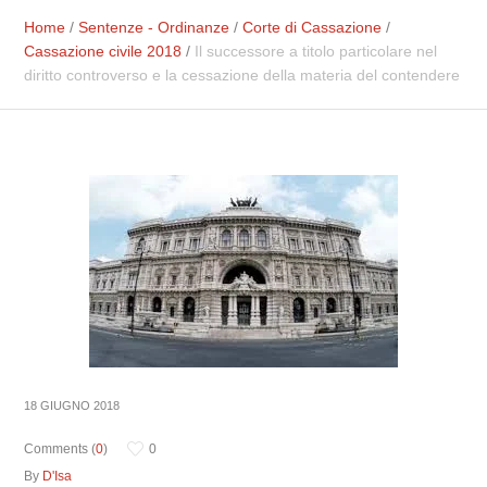
Home
/
Sentenze - Ordinanze
/
Corte di Cassazione
/
Cassazione civile 2018
/
Il successore a titolo particolare nel
diritto controverso e la cessazione della materia del contendere
18 GIUGNO 2018
Comments (
0
)
0
By
D'Isa