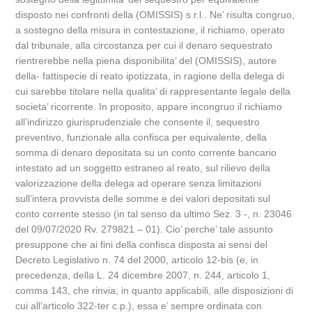
disposto nei confronti della (OMISSIS) s.r.l.. Ne’ risulta congruo,
a sostegno della misura in contestazione, il richiamo, operato
dal tribunale, alla circostanza per cui il denaro sequestrato
rientrerebbe nella piena disponibilita’ del (OMISSIS), autore
della- fattispecie di reato ipotizzata, in ragione della delega di
cui sarebbe titolare nella qualita’ di rappresentante legale della
societa’ ricorrente. In proposito, appare incongruo il richiamo
all’indirizzo giurisprudenziale che consente il, sequestro
preventivo, funzionale alla confisca per equivalente, della
somma di denaro depositata su un conto corrente bancario
intestato ad un soggetto estraneo al reato, sul rilievo della
valorizzazione della delega ad operare senza limitazioni
sull’intera provvista delle somme e dei valori depositati sul
conto corrente stesso (in tal senso da ultimo Sez. 3 -, n. 23046
del 09/07/2020 Rv. 279821 – 01). Cio’ perche’ tale assunto
presuppone che ai fini della confisca disposta ai sensi del
Decreto Legislativo n. 74 del 2000, articolo 12-bis (e, in
precedenza, della L. 24 dicembre 2007, n. 244, articolo 1,
comma 143, che rinvia, in quanto applicabili, alle disposizioni di
cui all’articolo 322-ter c.p.), essa e’ sempre ordinata con