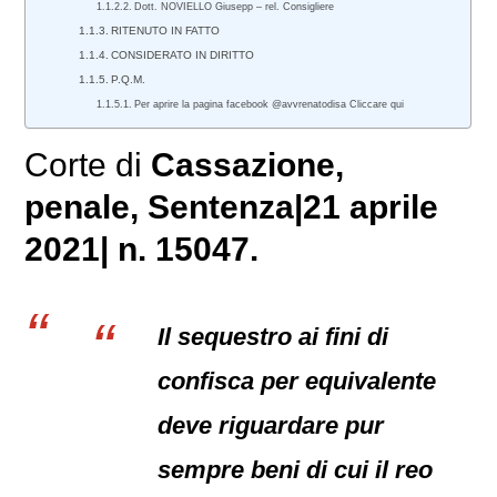
Dott. NOVIELLO Giusepp – rel. Consigliere
RITENUTO IN FATTO
CONSIDERATO IN DIRITTO
P.Q.M.
Per aprire la pagina facebook @avvrenatodisa Cliccare qui
Corte di
Cassazione,
penale
, Sentenza|21 aprile
2021| n. 15047.
Il sequestro ai fini di
confisca per equivalente
deve riguardare pur
sempre beni di cui il reo