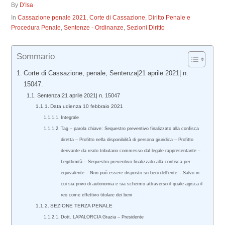
By
D'Isa
In
Cassazione penale 2021
,
Corte di Cassazione
,
Diritto Penale e
Procedura Penale
,
Sentenze - Ordinanze
,
Sezioni Diritto
Sommario
Corte di Cassazione, penale, Sentenza|21 aprile 2021| n.
15047.
Sentenza|21 aprile 2021| n. 15047
Data udienza 10 febbraio 2021
Integrale
Tag – parola chiave: Sequestro preventivo finalizzato alla confisca
diretta – Profitto nella disponibilità di persona giuridica – Profitto
derivante da reato tributario commesso dal legale rappresentante –
Legittimità – Sequestro preventivo finalizzato alla confisca per
equivalente – Non può essere disposto su beni dell’ente – Salvo in
cui sia privo di autonomia e sia schermo attraverso il quale agisca il
reo come effettivo titolare dei beni
SEZIONE TERZA PENALE
Dott. LAPALORCIA Grazia – Presidente