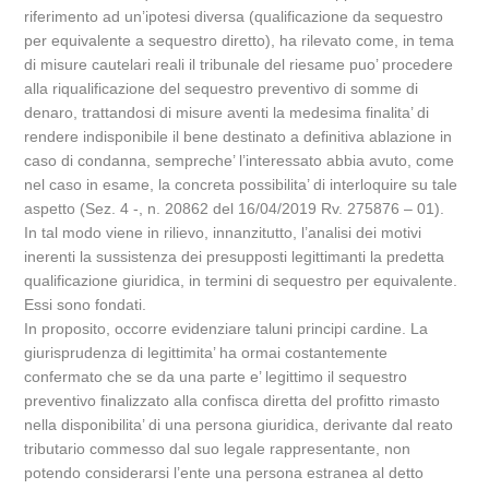
riferimento ad un’ipotesi diversa (qualificazione da sequestro
per equivalente a sequestro diretto), ha rilevato come, in tema
di misure cautelari reali il tribunale del riesame puo’ procedere
alla riqualificazione del sequestro preventivo di somme di
denaro, trattandosi di misure aventi la medesima finalita’ di
rendere indisponibile il bene destinato a definitiva ablazione in
caso di condanna, sempreche’ l’interessato abbia avuto, come
nel caso in esame, la concreta possibilita’ di interloquire su tale
aspetto (Sez. 4 -, n. 20862 del 16/04/2019 Rv. 275876 – 01).
In tal modo viene in rilievo, innanzitutto, l’analisi dei motivi
inerenti la sussistenza dei presupposti legittimanti la predetta
qualificazione giuridica, in termini di sequestro per equivalente.
Essi sono fondati.
In proposito, occorre evidenziare taluni principi cardine. La
giurisprudenza di legittimita’ ha ormai costantemente
confermato che se da una parte e’ legittimo il sequestro
preventivo finalizzato alla confisca diretta del profitto rimasto
nella disponibilita’ di una persona giuridica, derivante dal reato
tributario commesso dal suo legale rappresentante, non
potendo considerarsi l’ente una persona estranea al detto