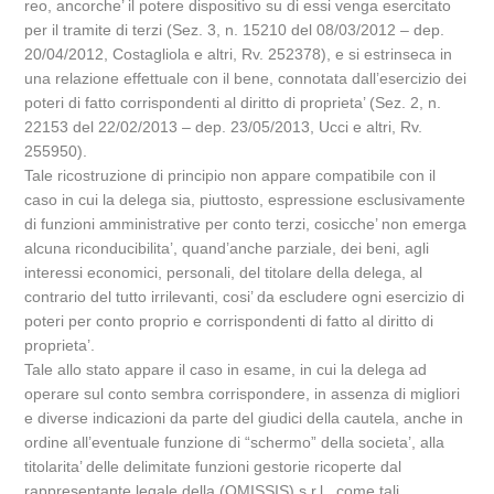
reo, ancorche’ il potere dispositivo su di essi venga esercitato
per il tramite di terzi (Sez. 3, n. 15210 del 08/03/2012 – dep.
20/04/2012, Costagliola e altri, Rv. 252378), e si estrinseca in
una relazione effettuale con il bene, connotata dall’esercizio dei
poteri di fatto corrispondenti al diritto di proprieta’ (Sez. 2, n.
22153 del 22/02/2013 – dep. 23/05/2013, Ucci e altri, Rv.
255950).
Tale ricostruzione di principio non appare compatibile con il
caso in cui la delega sia, piuttosto, espressione esclusivamente
di funzioni amministrative per conto terzi, cosicche’ non emerga
alcuna riconducibilita’, quand’anche parziale, dei beni, agli
interessi economici, personali, del titolare della delega, al
contrario del tutto irrilevanti, cosi’ da escludere ogni esercizio di
poteri per conto proprio e corrispondenti di fatto al diritto di
proprieta’.
Tale allo stato appare il caso in esame, in cui la delega ad
operare sul conto sembra corrispondere, in assenza di migliori
e diverse indicazioni da parte del giudici della cautela, anche in
ordine all’eventuale funzione di “schermo” della societa’, alla
titolarita’ delle delimitate funzioni gestorie ricoperte dal
rappresentante legale della (OMISSIS) s.r.l., come tali