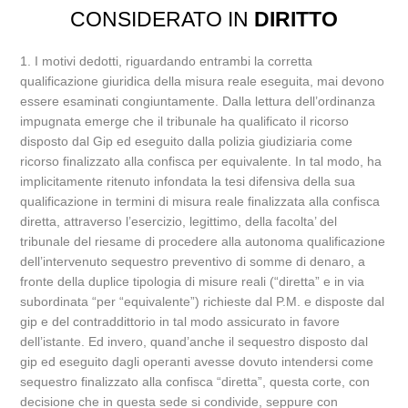
CONSIDERATO IN
DIRITTO
1. I motivi dedotti, riguardando entrambi la corretta
qualificazione giuridica della misura reale eseguita, mai devono
essere esaminati congiuntamente. Dalla lettura dell’ordinanza
impugnata emerge che il tribunale ha qualificato il ricorso
disposto dal Gip ed eseguito dalla polizia giudiziaria come
ricorso finalizzato alla confisca per equivalente. In tal modo, ha
implicitamente ritenuto infondata la tesi difensiva della sua
qualificazione in termini di misura reale finalizzata alla confisca
diretta, attraverso l’esercizio, legittimo, della facolta’ del
tribunale del riesame di procedere alla autonoma qualificazione
dell’intervenuto sequestro preventivo di somme di denaro, a
fronte della duplice tipologia di misure reali (“diretta” e in via
subordinata “per “equivalente”) richieste dal P.M. e disposte dal
gip e del contraddittorio in tal modo assicurato in favore
dell’istante. Ed invero, quand’anche il sequestro disposto dal
gip ed eseguito dagli operanti avesse dovuto intendersi come
sequestro finalizzato alla confisca “diretta”, questa corte, con
decisione che in questa sede si condivide, seppure con