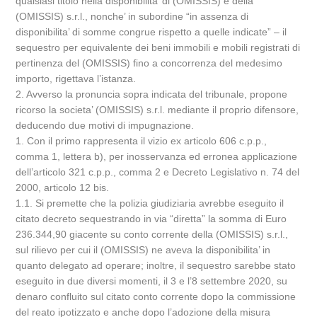
qualsiasi titolo nella disponibilita’ di (OMISSIS) e della
(OMISSIS) s.r.l., nonche’ in subordine “in assenza di
disponibilita’ di somme congrue rispetto a quelle indicate” – il
sequestro per equivalente dei beni immobili e mobili registrati di
pertinenza del (OMISSIS) fino a concorrenza del medesimo
importo, rigettava l’istanza.
2. Avverso la pronuncia sopra indicata del tribunale, propone
ricorso la societa’ (OMISSIS) s.r.l. mediante il proprio difensore,
deducendo due motivi di impugnazione.
1. Con il primo rappresenta il vizio ex articolo 606 c.p.p.,
comma 1, lettera b), per inosservanza ed erronea applicazione
dell’articolo 321 c.p.p., comma 2 e Decreto Legislativo n. 74 del
2000, articolo 12 bis.
1.1. Si premette che la polizia giudiziaria avrebbe eseguito il
citato decreto sequestrando in via “diretta” la somma di Euro
236.344,90 giacente su conto corrente della (OMISSIS) s.r.l.,
sul rilievo per cui il (OMISSIS) ne aveva la disponibilita’ in
quanto delegato ad operare; inoltre, il sequestro sarebbe stato
eseguito in due diversi momenti, il 3 e l’8 settembre 2020, su
denaro confluito sul citato conto corrente dopo la commissione
del reato ipotizzato e anche dopo l’adozione della misura