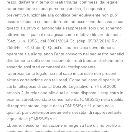
reato, dall’altra in tema di reati tributari commessi dal legale
rappresentante di una persona giuridica, il sequestro
preventivo funzionale alla confisca per equivalente non puo’
essere disposto sui beni dell’ente, ad eccezione del caso in cui
questo sia privo di autonomia e rappresenti solo uno schermo
attraverso il quale il reo agisca come effettivo titolare dei beni
(Sez. U, n. 10561 del 30/01/2014 Cc. (dep. 05/03/2014) Rv.
258646 – 01 Gubert). Quest’ultimo principio deve ritenersi
operante sia allorquando l’ente coinvolto nel sequestro benefici
direttamente della commissione dei reati tributari di riferimento,
essendo essi stati commessi dal corrispondente
rappresentante legale, sia nel caso in cui esso non presenti
alcuna correlazione con tali reati. Come nel caso di specie, in
cui le fattispecie di cui al Decreto Legislativo n. 74 del 2000,
articolo 2, in relazione alle quali e’ stato disposto il sequestro in
esame, sarebbero state consumate da (OMISSIS) nella qualita’
di rappresentante legale della (OMISSIS) s.r.l. e non nella
qualita’, pur contemporaneamente rivestita, di rappresentante
legale della (OMISSIS) s.r.l..
Ebbene, nessuna motivazione emerge su tale ultimo profilo a
sostegno della legittimita’ del sequestro per equivalente