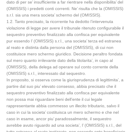
dato di per se’ insufficiente a far rientrare nella disponibilita’ del
(OMISSIS) i predetti conti correnti. Ne’ risulta che la (OMISSIS)
s.r.l. sia una mera societa’ schermo del (OMISSIS).
1.2. Tanto precisato, la ricorrente ha dedotto l’intervenuta
violazione di legge per avere il tribunale ritenuto configurabile il
sequestro preventivo finalizzato alla confisca per equivalente
pur essendo l’ (OMISSIS) s.r.l., una societa’ terza ed estranea
al reato e distinta dalla persona del (OMISSIS), di cui non
costituisce mero schermo giuridico. Decisione peraltro fondata
sul mero quanto irrilevante dato della titolarita’, in capo al
(OMISSIS), della delega ad operare sul conto corrente della
(OMISSIS) s.r.l., interessato dal sequestro.
In proposito, si osserva come la giurisprudenza di legittimita’, a
partire dal suo piu’ elevato consesso, abbia precisato che il
sequestro preventivo finalizzato alla confisca per equivalente
non possa mai riguardare beni dell’ente il cui legale
rappresentante abbia commesso un illecito tributario, salvo il
caso in cui la societa’ costituisca un mero schermo e che nel
caso in esame, ancor piu’ paradossalmente, il sequestro
avrebbe avuto riguardo ad una societa’, l’ (OMISSIS) s.r.l., del
tutto estranea al reato ipotizzato, non essendo ente beneficiario