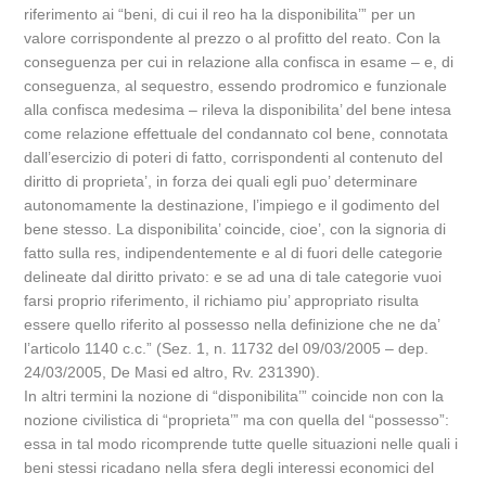
riferimento ai “beni, di cui il reo ha la disponibilita’” per un
valore corrispondente al prezzo o al profitto del reato. Con la
conseguenza per cui in relazione alla confisca in esame – e, di
conseguenza, al sequestro, essendo prodromico e funzionale
alla confisca medesima – rileva la disponibilita’ del bene intesa
come relazione effettuale del condannato col bene, connotata
dall’esercizio di poteri di fatto, corrispondenti al contenuto del
diritto di proprieta’, in forza dei quali egli puo’ determinare
autonomamente la destinazione, l’impiego e il godimento del
bene stesso. La disponibilita’ coincide, cioe’, con la signoria di
fatto sulla res, indipendentemente e al di fuori delle categorie
delineate dal diritto privato: e se ad una di tale categorie vuoi
farsi proprio riferimento, il richiamo piu’ appropriato risulta
essere quello riferito al possesso nella definizione che ne da’
l’articolo 1140 c.c.” (Sez. 1, n. 11732 del 09/03/2005 – dep.
24/03/2005, De Masi ed altro, Rv. 231390).
In altri termini la nozione di “disponibilita’” coincide non con la
nozione civilistica di “proprieta’” ma con quella del “possesso”:
essa in tal modo ricomprende tutte quelle situazioni nelle quali i
beni stessi ricadano nella sfera degli interessi economici del