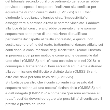
del tribunale secondo cui il provvedimento genetico avrebbe
previsto e disposto il sequestro finalizzato alla confisca per
equivalente di conti correnti della (OMISSIS) s.r.l.. Cosi’
eludendo le doglianze difensive circa l’impossibilita’ di
assoggettare a confisca diretta le somme vincolate. Laddove
alla luce di tali censure andrebbe osservato che le somme
sequestrate sono prive di una relazione di qualificata
pertinenzialita’ rispetto al delitto contestato, e quindi, non
costituiscono profitto del reato, trattandosi di danaro affluito sui
conti dopo la consumazione degli illeciti fiscali (come illustrato
in premessa del primo motivo e come anche desumibile dal
fatto che l’ (OMISSIS) s.r.l. e’ stata costituita solo nel 2018), e
comunque si tratterebbe di beni ascrivibili ad un ente estraneo
alla commissione dell’illecito e distinto dalla (OMISSIS) s.r.l.
oltre che dalla persona fisica del (OMISSIS).
Si ribadisce peraltro che il conto corrente interessato dal
sequestro attiene ad una societa’ distinta dalla (OMISSIS) s.r.l.
e dall’indagato (OMISSIS)” e come tale “persona estranea al
reato”, cosi’ da doversi derogare alla possibilita’ di confiscare il
profitto o prezzo del reato.