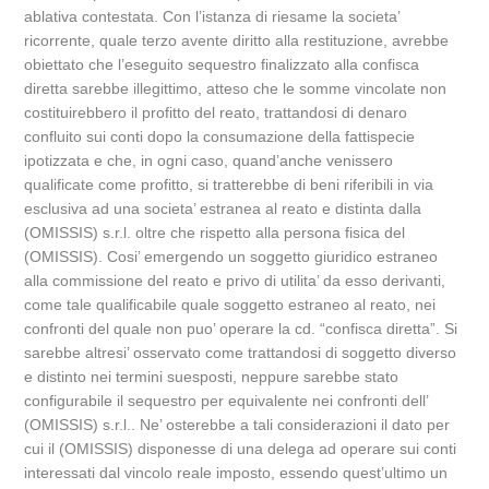
ablativa contestata. Con l’istanza di riesame la societa’
ricorrente, quale terzo avente diritto alla restituzione, avrebbe
obiettato che l’eseguito sequestro finalizzato alla confisca
diretta sarebbe illegittimo, atteso che le somme vincolate non
costituirebbero il profitto del reato, trattandosi di denaro
confluito sui conti dopo la consumazione della fattispecie
ipotizzata e che, in ogni caso, quand’anche venissero
qualificate come profitto, si tratterebbe di beni riferibili in via
esclusiva ad una societa’ estranea al reato e distinta dalla
(OMISSIS) s.r.l. oltre che rispetto alla persona fisica del
(OMISSIS). Cosi’ emergendo un soggetto giuridico estraneo
alla commissione del reato e privo di utilita’ da esso derivanti,
come tale qualificabile quale soggetto estraneo al reato, nei
confronti del quale non puo’ operare la cd. “confisca diretta”. Si
sarebbe altresi’ osservato come trattandosi di soggetto diverso
e distinto nei termini suesposti, neppure sarebbe stato
configurabile il sequestro per equivalente nei confronti dell’
(OMISSIS) s.r.l.. Ne’ osterebbe a tali considerazioni il dato per
cui il (OMISSIS) disponesse di una delega ad operare sui conti
interessati dal vincolo reale imposto, essendo quest’ultimo un