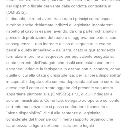
del risparmio fiscale derivante dalla condotta contestata al
(OMISSIS).
Il tribunale, oltre ad avere trascurato i principi sopra esposti
avrebbe anche richiamato indirizzi di legittimita’ inconferenti
rispetto al caso in esame, avendo, da una parte, richiamato il
pericolo di protrazione del reato o di aggravamento delle sue
conseguenze – non inerente al tipo di sequestro in esame
bensi’ a quello impeditivo – dall’altra, citato la giurisprudenza
formatasi in ordine al sequestro per equivalente eseguito su
conto corrente dell’indagato che risulti cointestato con terzo
estraneo: laddove la fattispecie in esame non si connota, come
quelle di cui alla citata giurisprudenza, per la libera disponibilita’
in capo all’indagato della somma depositata sul conto corrente,
atteso che il conto corrente oggetto del presente sequestro
appartiene piuttosto alla (OMISSIS) s.r.l., di cui l’indagato e’
solo amministratore. Come tale, delegato ad operare sul conto
corrente ma senza che si possa confondere il concetto di
“piena disponibilita’” di cui alle sentenze di legittimita’
considerate dal tribunale con il mero rapporto organico che
caratterizza la figura dell’amministratore e legale