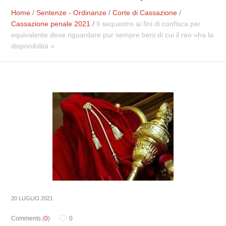
Home
/
Sentenze - Ordinanze
/
Corte di Cassazione
/
Cassazione penale 2021
/
Il sequestro ai fini di confisca per
equivalente deve riguardare pur sempre beni di cui il reo «ha la
disponibilità »
20 LUGLIO 2021
Comments (
0
)
0