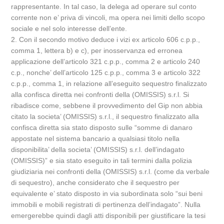
rappresentante. In tal caso, la delega ad operare sul conto
corrente non e’ priva di vincoli, ma opera nei limiti dello scopo
sociale e nel solo interesse dell’ente.
2. Con il secondo motivo deduce i vizi ex articolo 606 c.p.p.,
comma 1, lettera b) e c), per inosservanza ed erronea
applicazione dell’articolo 321 c.p.p., comma 2 e articolo 240
c.p., nonche’ dell’articolo 125 c.p.p., comma 3 e articolo 322
c.p.p., comma 1, in relazione all’eseguito sequestro finalizzato
alla confisca diretta nei confronti della (OMISSIS) s.r.l. Si
ribadisce come, sebbene il provvedimento del Gip non abbia
citato la societa’ (OMISSIS) s.r.l., il sequestro finalizzato alla
confisca diretta sia stato disposto sulle “somme di danaro
appostate nel sistema bancario a qualsiasi titolo nella
disponibilita’ della societa’ (OMISSIS) s.r.l. dell’indagato
(OMISSIS)” e sia stato eseguito in tali termini dalla polizia
giudiziaria nei confronti della (OMISSIS) s.r.l. (come da verbale
di sequestro), anche considerato che il sequestro per
equivalente e’ stato disposto in via subordinata solo “sui beni
immobili e mobili registrati di pertinenza dell’indagato”. Nulla
emergerebbe quindi dagli atti disponibili per giustificare la tesi