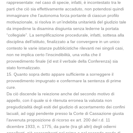
rappresentate: nel caso di specie, infatti, è incontestato tra le
parti che ciò sia effettivamente accaduto, non potendosi quindi
immaginare che l’autonoma forza portante di ciascun profilo
motivazionale, si risolva in un’indebita unitarietà del giudizio tale
da impedirne la disamina disgiunta senza lederne la portata
“collegiale”. La semplificazione procedurale, infatti, sottesa alla
disciplina dell’istituto, finalizzato a far convergere in un unico
contesto le varie istanze pubblicistiche rilevanti nei singoli casi,
non ne implica certo l’inscindibilità, una volta che il
provvedimento finale (id est il verbale della Conferenza) sia
stato formalizzato.
15. Quanto sopra detto appare sufficiente a sorreggere il
provvedimento impugnato e confermare la sentenza di prime
cure.
Da ciò discende la reiezione anche del secondo motivo di
appello, con il quale si è ritenuta erronea la valutata non
pregiudizialità degli esiti del giudizio di accertamento dei confini
lacuali, ad oggi pendente presso la Corte di Cassazione giusta
l’avvenuta proposizione di ricorso ex art. 200 del r.d. 11
dicembre 1933, n. 1775, da parte (tra gli altri) degli odierni