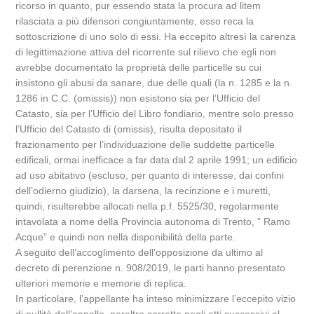
ricorso in quanto, pur essendo stata la procura ad litem
rilasciata a più difensori congiuntamente, esso reca la
sottoscrizione di uno solo di essi. Ha eccepito altresì la carenza
di legittimazione attiva del ricorrente sul rilievo che egli non
avrebbe documentato la proprietà delle particelle su cui
insistono gli abusi da sanare, due delle quali (la n. 1285 e la n.
1286 in C.C. (omissis)) non esistono sia per l’Ufficio del
Catasto, sia per l’Ufficio del Libro fondiario, mentre solo presso
l’Ufficio del Catasto di (omissis), risulta depositato il
frazionamento per l’individuazione delle suddette particelle
edificali, ormai inefficace a far data dal 2 aprile 1991; un edificio
ad uso abitativo (escluso, per quanto di interesse, dai confini
dell’odierno giudizio), la darsena, la recinzione e i muretti,
quindi, risulterebbe allocati nella p.f. 5525/30, regolarmente
intavolata a nome della Provincia autonoma di Trento, ” Ramo
Acque” e quindi non nella disponibilità della parte.
A seguito dell’accoglimento dell’opposizione da ultimo al
decreto di perenzione n. 908/2019, le parti hanno presentato
ulteriori memorie e memorie di replica.
In particolare, l’appellante ha inteso minimizzare l’eccepito vizio