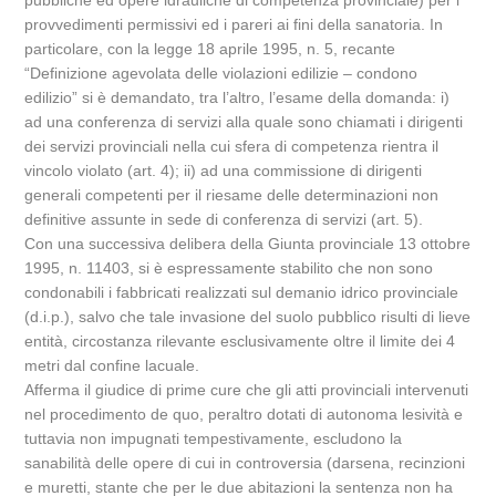
pubbliche ed opere idrauliche di competenza provinciale) per i
provvedimenti permissivi ed i pareri ai fini della sanatoria. In
particolare, con la legge 18 aprile 1995, n. 5, recante
“Definizione agevolata delle violazioni edilizie – condono
edilizio” si è demandato, tra l’altro, l’esame della domanda: i)
ad una conferenza di servizi alla quale sono chiamati i dirigenti
dei servizi provinciali nella cui sfera di competenza rientra il
vincolo violato (art. 4); ii) ad una commissione di dirigenti
generali competenti per il riesame delle determinazioni non
definitive assunte in sede di conferenza di servizi (art. 5).
Con una successiva delibera della Giunta provinciale 13 ottobre
1995, n. 11403, si è espressamente stabilito che non sono
condonabili i fabbricati realizzati sul demanio idrico provinciale
(d.i.p.), salvo che tale invasione del suolo pubblico risulti di lieve
entità, circostanza rilevante esclusivamente oltre il limite dei 4
metri dal confine lacuale.
Afferma il giudice di prime cure che gli atti provinciali intervenuti
nel procedimento de quo, peraltro dotati di autonoma lesività e
tuttavia non impugnati tempestivamente, escludono la
sanabilità delle opere di cui in controversia (darsena, recinzioni
e muretti, stante che per le due abitazioni la sentenza non ha