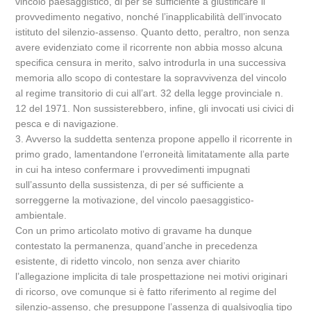
vincolo paesaggistico, di per sé sufficiente a giustificare il
provvedimento negativo, nonché l’inapplicabilità dell’invocato
istituto del silenzio-assenso. Quanto detto, peraltro, non senza
avere evidenziato come il ricorrente non abbia mosso alcuna
specifica censura in merito, salvo introdurla in una successiva
memoria allo scopo di contestare la sopravvivenza del vincolo
al regime transitorio di cui all’art. 32 della legge provinciale n.
12 del 1971. Non sussisterebbero, infine, gli invocati usi civici di
pesca e di navigazione.
3. Avverso la suddetta sentenza propone appello il ricorrente in
primo grado, lamentandone l’erroneità limitatamente alla parte
in cui ha inteso confermare i provvedimenti impugnati
sull’assunto della sussistenza, di per sé sufficiente a
sorreggerne la motivazione, del vincolo paesaggistico-
ambientale.
Con un primo articolato motivo di gravame ha dunque
contestato la permanenza, quand’anche in precedenza
esistente, di ridetto vincolo, non senza aver chiarito
l’allegazione implicita di tale prospettazione nei motivi originari
di ricorso, ove comunque si è fatto riferimento al regime del
silenzio-assenso, che presuppone l’assenza di qualsivoglia tipo