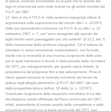
di specie, essendo incontestato tra le parti che le sponde del
lago in controversia sono state incluse tra gli ambiti vincolati dal
P.U.P. del 1987.
12. Vero è che il T.R.G.A. nella sentenza impugnata ritiene di
argomentare sulla sopravvivenza del vincolo alla l. n. 12/1971
dalla sua (precedente) inclusione nel P.U.P. di cui alla l. p. 12
settembre 1967, n. 7, ove “sono assegnate alle sponde dei
laghi trentini valori paesaggistici più che evidenti” (§ 10.2, lett. f)
della motivazione della sentenza impugnata). Ciò è tuttavia da
intendere in senso ovviamente sostanzialistico, non formale,
stante che la necessità di una (nuova) ricognizione delle aree
per le quali mantenere il vincolo è stata prevista dalla normativa
del 1971, pur salvaguardando, per quanto sopra chiarito, la
preesistenza del pregresso fino a tale adempimento. Priva di
rilievo appare pertanto la mancata inclusione dei terreni de
quibus negli allegati planimetrici al P.U.P. del 1967, alla luce
della prospettata lettura dell’art. 32 della l.p. n. 12/1971:
l’eventuale ricognizione della situazione vincolistica di cui alla
decretazione statale effettuata dal Piano provinciale del 1967,
infatti, antecedente al mutato assetto delle competenze e delle
procedure declinato con la legge provinciale del 1971, non