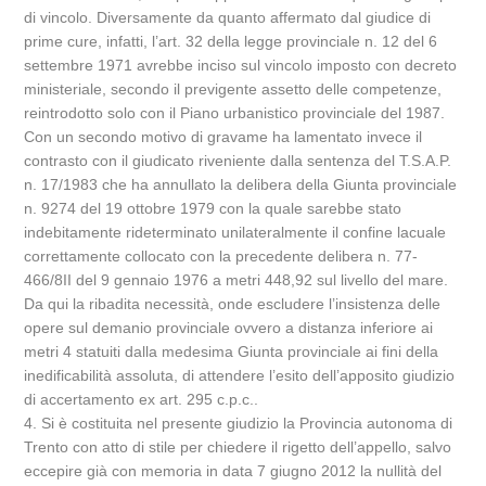
di vincolo. Diversamente da quanto affermato dal giudice di
prime cure, infatti, l’art. 32 della legge provinciale n. 12 del 6
settembre 1971 avrebbe inciso sul vincolo imposto con decreto
ministeriale, secondo il previgente assetto delle competenze,
reintrodotto solo con il Piano urbanistico provinciale del 1987.
Con un secondo motivo di gravame ha lamentato invece il
contrasto con il giudicato riveniente dalla sentenza del T.S.A.P.
n. 17/1983 che ha annullato la delibera della Giunta provinciale
n. 9274 del 19 ottobre 1979 con la quale sarebbe stato
indebitamente rideterminato unilateralmente il confine lacuale
correttamente collocato con la precedente delibera n. 77-
466/8II del 9 gennaio 1976 a metri 448,92 sul livello del mare.
Da qui la ribadita necessità, onde escludere l’insistenza delle
opere sul demanio provinciale ovvero a distanza inferiore ai
metri 4 statuiti dalla medesima Giunta provinciale ai fini della
inedificabilità assoluta, di attendere l’esito dell’apposito giudizio
di accertamento ex art. 295 c.p.c..
4. Si è costituita nel presente giudizio la Provincia autonoma di
Trento con atto di stile per chiedere il rigetto dell’appello, salvo
eccepire già con memoria in data 7 giugno 2012 la nullità del