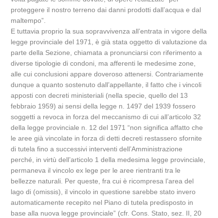
proteggere il nostro terreno dai danni prodotti dall’acqua e dal
maltempo”.
E tuttavia proprio la sua sopravvivenza all’entrata in vigore della
legge provinciale del 1971, è già stata oggetto di valutazione da
parte della Sezione, chiamata a pronunciarsi con riferimento a
diverse tipologie di condoni, ma afferenti le medesime zone,
alle cui conclusioni appare doveroso attenersi. Contrariamente
dunque a quanto sostenuto dall’appellante, il fatto che i vincoli
apposti con decreti ministeriali (nella specie, quello del 13
febbraio 1959) ai sensi della legge n. 1497 del 1939 fossero
soggetti a revoca in forza del meccanismo di cui all’articolo 32
della legge provinciale n. 12 del 1971 “non significa affatto che
le aree già vincolate in forza di detti decreti restassero sfornite
di tutela fino a successivi interventi dell’Amministrazione
perché, in virtù dell’articolo 1 della medesima legge provinciale,
permaneva il vincolo ex lege per le aree rientranti tra le
bellezze naturali. Per queste, fra cui è ricompresa l’area del
lago di (omissis), il vincolo in questione sarebbe stato invero
automaticamente recepito nel Piano di tutela predisposto in
base alla nuova legge provinciale” (cfr. Cons. Stato, sez. II, 20