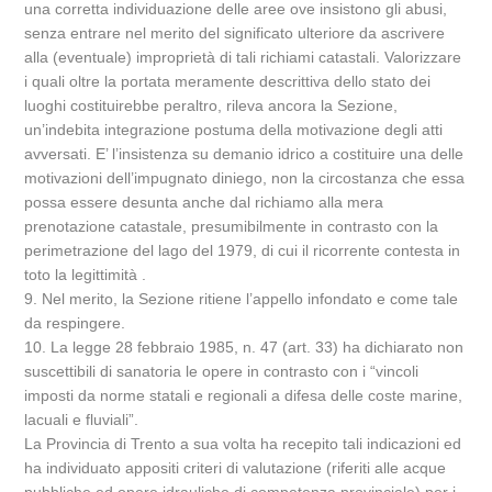
una corretta individuazione delle aree ove insistono gli abusi,
senza entrare nel merito del significato ulteriore da ascrivere
alla (eventuale) improprietà di tali richiami catastali. Valorizzare
i quali oltre la portata meramente descrittiva dello stato dei
luoghi costituirebbe peraltro, rileva ancora la Sezione,
un’indebita integrazione postuma della motivazione degli atti
avversati. E’ l’insistenza su demanio idrico a costituire una delle
motivazioni dell’impugnato diniego, non la circostanza che essa
possa essere desunta anche dal richiamo alla mera
prenotazione catastale, presumibilmente in contrasto con la
perimetrazione del lago del 1979, di cui il ricorrente contesta in
toto la legittimità .
9. Nel merito, la Sezione ritiene l’appello infondato e come tale
da respingere.
10. La legge 28 febbraio 1985, n. 47 (art. 33) ha dichiarato non
suscettibili di sanatoria le opere in contrasto con i “vincoli
imposti da norme statali e regionali a difesa delle coste marine,
lacuali e fluviali”.
La Provincia di Trento a sua volta ha recepito tali indicazioni ed
ha individuato appositi criteri di valutazione (riferiti alle acque