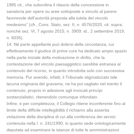
1985 cit., che subordina il rilascio della concessione in
sanatoria per opere su aree sottoposte a vincolo al parere
favorevole dell’autorità preposta alla tutela del vincolo
medesimo” (cfr., Cons. Stato, sez. II, n. 4576/2020, cit. supra;
nonché sez. VI, 7 agosto 2015, n. 3909; id., 2 settembre 2019,
n. 6035).
14. Né parte appellante può dolersi della circostanza, cui
effettivamente il giudice di prime cure ha dedicato ampio spazio
nella parte iniziale della motivazione in diritto, che la
contestazione del vincolo paesaggistico sarebbe estranea al
contenuto del ricorso, in quanto introdotta solo con successiva
memoria. Pur avendo, infatti, il Tribunale stigmatizzato tale
lacuna originaria del gravame, ne ha poi vagliato nel merito il
contenuto, proprio in adesione agli invocati principi
sostanzialistici, ritenendolo comunque infondato.
Infine, e per completezza, il Collegio ritiene inconferente fino al
limite della difficile intellegibilità il richiamo alla asserita
violazione della disciplina di cui alla conferenza dei servizi
contenuta nella l. n. 241/1990, in quanto sede ontologicamente
deputata ad esaminare le istanze di tutte le amministrazioni