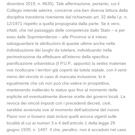
dicembre 2019, n. 8635). Tale affermazione, pertanto, cui il
Collegio intende aderire, concerne una ben diversa lettura della
disciplina transitoria riveniente dal richiamato art. 32 della l.p. n.
12/1971 rispetto a quella propugnata dalla parte. Se è vero,
infatti, che nel passaggio delle competenze dallo Stato – e per
esso dalle Soprintendenze – alle Province si è inteso
salvaguardare le attribuzioni di queste ultime anche nella
individuazione dei luoghi da tutelare, individuando nella
perimetrazione da effettuare all’interno della specifica
pianificazione urbanistica (il P.U.P., appunto) la sedes materiae
ove ricollocare i territori già coperti da tutela statale, con il venir
meno del vincolo in caso di mancata inclusione; lo è
egualmente che ciò non può che valere in prospettiva,
mantenendo inalterato lo status quo fino al momento delle
esplicite ed eventualmente diverse scelte dei governi locali. La
revoca dei vincoli imposti con i precedenti decreti, cioè,
sarebbe avvenuta ove al momento dell’adozione del nuovo
Piano non vi fossero stati inclusi quelli ancora vigenti sulle
località di cui ai numeri 3 e 4 dell’articolo 1 della legge 29
giugno 1939, n. 1497. Il che, peraltro, non è accaduto nel caso