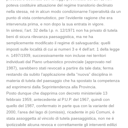
poteva costituire attuazione del regime transitorio declinato
nella stessa, né in alcun modo condizionarne l’operatività da un
punto di vista contenutistico, per l’evidente ragione che era
intervenuta prima, e non dopo la sua entrata in vigore.
In sintesi, l’art. 32 della l.p. n. 12/1971 non ha privato di tutela
beni di sicura rilevanza paesaggistica, ma ne ha
semplicemente modificato il regime di salvaguardia: quelli
imposti sulle località di cui ai numeri 3 e 4 dell’art. 1 della legge
n. 1497/1939, successivamente non incluse nei territori
individuati dal Piano urbanistico provinciale (approvato nel
1987), sarebbero stati revocati a partire da tale data; ferma
restando da subito l’applicazione della “nuova” disciplina in
materia di tutela del paesaggio che ha spostato la competenza
ad esprimersi dalla Soprintendenza alla Provincia.
Posto dunque che dapprima con decreto ministeriale 13
febbraio 1959, antecedente al P.U.P. del 1967, quindi con
quello del 1987, confermato in parte qua con la variante del
2000, l’area del lago di (omissis), ricadente in più Comuni, è
stata assoggetta al vincolo di tutela paesaggistica, non ne è
ipotizzabile alcuna revoca e correttamente gli interventi edilizi