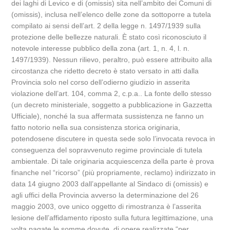
dei laghi di Levico e di (omissis) sita nell’ambito dei Comuni di
(omissis), inclusa nell’elenco delle zone da sottoporre a tutela
compilato ai sensi dell’art. 2 della legge n. 1497/1939 sulla
protezione delle bellezze naturali. È stato così riconosciuto il
notevole interesse pubblico della zona (art. 1, n. 4, l. n.
1497/1939). Nessun rilievo, peraltro, può essere attribuito alla
circostanza che ridetto decreto è stato versato in atti dalla
Provincia solo nel corso dell’odierno giudizio in asserita
violazione dell’art. 104, comma 2, c.p.a.. La fonte dello stesso
(un decreto ministeriale, soggetto a pubblicazione in Gazzetta
Ufficiale), nonché la sua affermata sussistenza ne fanno un
fatto notorio nella sua consistenza storica originaria,
potendosene discutere in questa sede solo l’invocata revoca in
conseguenza del sopravvenuto regime provinciale di tutela
ambientale. Di tale originaria acquiescenza della parte è prova
finanche nel “ricorso” (più propriamente, reclamo) indirizzato in
data 14 giugno 2003 dall’appellante al Sindaco di (omissis) e
agli uffici della Provincia avverso la determinazione del 26
maggio 2003, ove unico oggetto di rimostranza è l’asserita
lesione dell’affidamento riposto sulla futura legittimazione, una
volta pagate le somme dovute, di opere realizzate “per