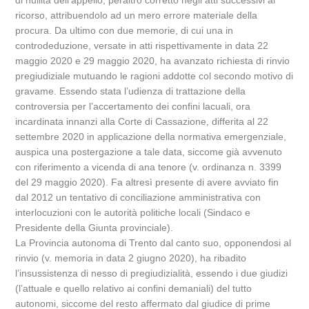
di nullità dell’appello, peraltro corretto negli atti successivi al
ricorso, attribuendolo ad un mero errore materiale della
procura. Da ultimo con due memorie, di cui una in
controdeduzione, versate in atti rispettivamente in data 22
maggio 2020 e 29 maggio 2020, ha avanzato richiesta di rinvio
pregiudiziale mutuando le ragioni addotte col secondo motivo di
gravame. Essendo stata l’udienza di trattazione della
controversia per l’accertamento dei confini lacuali, ora
incardinata innanzi alla Corte di Cassazione, differita al 22
settembre 2020 in applicazione della normativa emergenziale,
auspica una postergazione a tale data, siccome già avvenuto
con riferimento a vicenda di ana tenore (v. ordinanza n. 3399
del 29 maggio 2020). Fa altresì presente di avere avviato fin
dal 2012 un tentativo di conciliazione amministrativa con
interlocuzioni con le autorità politiche locali (Sindaco e
Presidente della Giunta provinciale).
La Provincia autonoma di Trento dal canto suo, opponendosi al
rinvio (v. memoria in data 2 giugno 2020), ha ribadito
l’insussistenza di nesso di pregiudizialità, essendo i due giudizi
(l’attuale e quello relativo ai confini demaniali) del tutto
autonomi, siccome del resto affermato dal giudice di prime