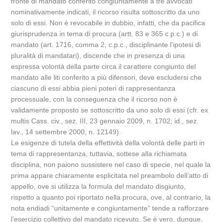
fronte di mandato conferito congiuntamente a tre avvocati
nominativamente indicati, il ricorso risulta sottoscritto da uno
solo di essi. Non è revocabile in dubbio, infatti, che da pacifica
giurisprudenza in tema di procura (artt. 83 e 365 c.p.c.) e di
mandato (art. 1716, comma 2, c.p.c., disciplinante l’ipotesi di
pluralità di mandatari), discende che in presenza di una
espressa volontà della parte circa il carattere congiunto del
mandato alle liti conferito a più difensori, deve escludersi che
ciascuno di essi abbia pieni poteri di rappresentanza
processuale, con la conseguenza che il ricorso non è
validamente proposto se sottoscritto da uno solo di essi (cfr. ex
multis Cass. civ., sez. III, 23 gennaio 2009, n. 1702; id., sez.
lav., 14 settembre 2000, n. 12149).
Le esigenze di tutela della effettività della volontà delle parti in
tema di rappresentanza, tuttavia, sottese alla richiamata
disciplina, non paiono sussistere nel caso di specie, nel quale la
prima appare chiaramente esplicitata nel preambolo dell’atto di
appello, ove si utilizza la formula del mandato disgiunto,
rispetto a quanto poi riportato nella procura, ove, al contrario, la
nota endiadi “unitamente e congiuntamente” tende a rafforzare
l’esercizio collettivo del mandato ricevuto. Se è vero, dunque,