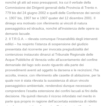
nonché gli atti ad esso presupposti, tra cui il verbale della
Commissione dei Dirigenti generali della Provincia di Trento n.
779 bis del 24 giugno 2002 e quelli delle Conferenze dei servizi
n. 1907 bis, 1907 ter e 1907 quater del 12 dicembre 2001. Il
diniego era motivato con riferimento ai vincoli di natura
paesaggistica ed idraulica, nonché all’insistenza delle opere su
demanio lacuale.
2. Il T.R.G.A. – rilevata comunque l’insanabilità degli interventi
edilizi – ha respinto l’istanza di sospensione del giudizio
presentata dal ricorrente per invocata pregiudizialità del
contenzioso instaurato dinanzi al Tribunale Regionale delle
Acque Pubbliche di Venezia volto all’accertamento del confine
demaniale del lago solo avuto riguardo alla parte dei
provvedimenti aventi ad oggetto la darsena e le recinzioni; l’ha
accolta, invece, con riferimento alle casette di abitazione, per la
quale non è stata rilevata la sussistenza di alcun vincolo
paesaggistico-ambientale, rendendosi dunque necessario
comprendere l’esatta estensione dei confini lacuali ai fini della
decisione. Ha quindi ritenuto il ricorso infondato nel merito in
parte qua proprio in ragione dell’accertata esistenza di ridetto