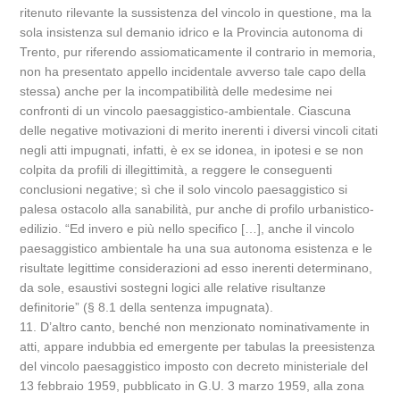
ritenuto rilevante la sussistenza del vincolo in questione, ma la
sola insistenza sul demanio idrico e la Provincia autonoma di
Trento, pur riferendo assiomaticamente il contrario in memoria,
non ha presentato appello incidentale avverso tale capo della
stessa) anche per la incompatibilità delle medesime nei
confronti di un vincolo paesaggistico-ambientale. Ciascuna
delle negative motivazioni di merito inerenti i diversi vincoli citati
negli atti impugnati, infatti, è ex se idonea, in ipotesi e se non
colpita da profili di illegittimità, a reggere le conseguenti
conclusioni negative; sì che il solo vincolo paesaggistico si
palesa ostacolo alla sanabilità, pur anche di profilo urbanistico-
edilizio. “Ed invero e più nello specifico […], anche il vincolo
paesaggistico ambientale ha una sua autonoma esistenza e le
risultate legittime considerazioni ad esso inerenti determinano,
da sole, esaustivi sostegni logici alle relative risultanze
definitorie” (§ 8.1 della sentenza impugnata).
11. D’altro canto, benché non menzionato nominativamente in
atti, appare indubbia ed emergente per tabulas la preesistenza
del vincolo paesaggistico imposto con decreto ministeriale del
13 febbraio 1959, pubblicato in G.U. 3 marzo 1959, alla zona