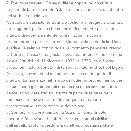
7. Preliminarmente il Collegio ritiene opportuno chiarire la
ragione della reiezione dell’istanza di rinvio, di cui si è dato atto
nel verbale di udienza.
Non appare sussistente alcuna questione di pregiudizialità, tale
da suggerire, piuttosto che imporre, di attendere gli esiti del
giudizio di accertamento dei confini lacuali, siccome
pretenderebbe parte ricorrente. Come evidenziato dalla difesa
erariale, la relativa controversia, al momento pendente presso
la Corte di Cassazione giusta l’avvenuta proposizione di ricorso
ex art. 200 del r.d. 11 dicembre 1933, n. 1775, ha già visto i
proponenti, tutti proprietari di terreni sul lato nord-est del lago di
(omissis), soccombenti nel primo e nel secondo grado di
giudizio. La risalenza nel tempo dell’odierno procedimento, per
il quale sono già intervenuti due decreti di perenzione e due
cancellazioni dal ruolo ad istanza di parte sulla base della
medesima motivazione, rende dunque inopportuno
procrastinarne ulteriormente la definizione.
8. Sempre in via preliminare, la Sezione ritiene di poter
superare l’eccezione di nullità – rectius, inammissibilità –
dell’appello avuto riguardo alla obiettiva circostanza che a