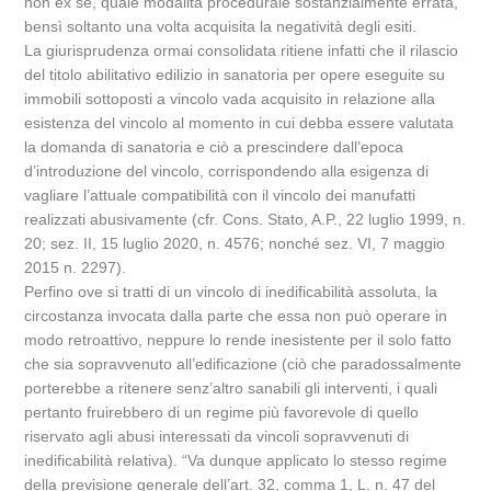
non ex se, quale modalità procedurale sostanzialmente errata,
bensì soltanto una volta acquisita la negatività degli esiti.
La giurisprudenza ormai consolidata ritiene infatti che il rilascio
del titolo abilitativo edilizio in sanatoria per opere eseguite su
immobili sottoposti a vincolo vada acquisito in relazione alla
esistenza del vincolo al momento in cui debba essere valutata
la domanda di sanatoria e ciò a prescindere dall’epoca
d’introduzione del vincolo, corrispondendo alla esigenza di
vagliare l’attuale compatibilità con il vincolo dei manufatti
realizzati abusivamente (cfr. Cons. Stato, A.P., 22 luglio 1999, n.
20; sez. II, 15 luglio 2020, n. 4576; nonché sez. VI, 7 maggio
2015 n. 2297).
Perfino ove si tratti di un vincolo di inedificabilità assoluta, la
circostanza invocata dalla parte che essa non può operare in
modo retroattivo, neppure lo rende inesistente per il solo fatto
che sia sopravvenuto all’edificazione (ciò che paradossalmente
porterebbe a ritenere senz’altro sanabili gli interventi, i quali
pertanto fruirebbero di un regime più favorevole di quello
riservato agli abusi interessati da vincoli sopravvenuti di
inedificabilità relativa). “Va dunque applicato lo stesso regime
della previsione generale dell’art. 32, comma 1, L. n. 47 del