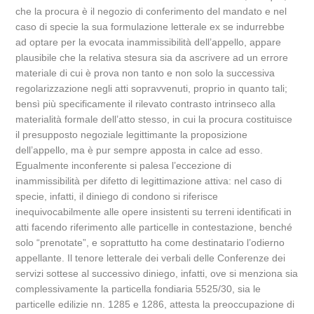
che la procura è il negozio di conferimento del mandato e nel
caso di specie la sua formulazione letterale ex se indurrebbe
ad optare per la evocata inammissibilità dell’appello, appare
plausibile che la relativa stesura sia da ascrivere ad un errore
materiale di cui è prova non tanto e non solo la successiva
regolarizzazione negli atti sopravvenuti, proprio in quanto tali;
bensì più specificamente il rilevato contrasto intrinseco alla
materialità formale dell’atto stesso, in cui la procura costituisce
il presupposto negoziale legittimante la proposizione
dell’appello, ma è pur sempre apposta in calce ad esso.
Egualmente inconferente si palesa l’eccezione di
inammissibilità per difetto di legittimazione attiva: nel caso di
specie, infatti, il diniego di condono si riferisce
inequivocabilmente alle opere insistenti su terreni identificati in
atti facendo riferimento alle particelle in contestazione, benché
solo “prenotate”, e soprattutto ha come destinatario l’odierno
appellante. Il tenore letterale dei verbali delle Conferenze dei
servizi sottese al successivo diniego, infatti, ove si menziona sia
complessivamente la particella fondiaria 5525/30, sia le
particelle edilizie nn. 1285 e 1286, attesta la preoccupazione di