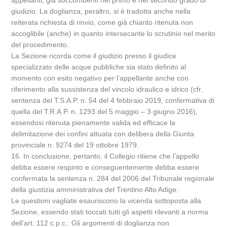
appellanti, già soccombenti nel primo e nel secondo grado di
giudizio. La doglianza, peraltro, si è tradotta anche nella
reiterata richiesta di rinvio, come già chiarito ritenuta non
accoglibile (anche) in quanto intersecante lo scrutinio nel merito
del procedimento.
La Sezione ricorda come il giudizio presso il giudice
specializzato delle acque pubbliche sia stato definito al
momento con esito negativo per l’appellante anche con
riferimento alla sussistenza del vincolo idraulico e idrico (cfr.
sentenza del T.S.A.P. n. 54 del 4 febbraio 2019, confermativa di
quella del T.R.A.P. n. 1293 del 5 maggio – 3 giugno 2016),
essendosi ritenuta pienamente valida ed efficace la
delimitazione dei confini attuata con delibera della Giunta
provinciale n. 9274 del 19 ottobre 1979.
16. In conclusione, pertanto, il Collegio ritiene che l’appello
debba essere respinto e conseguentemente debba essere
confermata la sentenza n. 284 del 2006 del Tribunale regionale
della giustizia amministrativa del Trentino Alto Adige.
Le questioni vagliate esauriscono la vicenda sottoposta alla
Sezione, essendo stati toccati tutti gli aspetti rilevanti a norma
dell’art. 112 c.p.c.. Gli argomenti di doglianza non