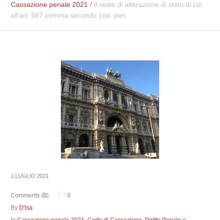
Cassazione penale 2021
/
Il reato di alterazione di stato di cui
all’art. 567 comma secondo cod. pen.
1 LUGLIO 2021
Comments (
0
)
0
By
D'Isa