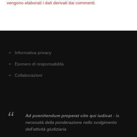
vengono elaborati i dati derivati dai commenti
.
Informativa privacy
Esonero di responsabilità
Collaborazioni
Ad poenitendum properat cito qui iudicat
- la
necessità della ponderazione nello svolgimento
dell'attività giudiziaria