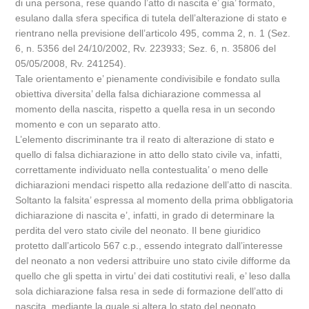
di una persona, rese quando l’atto di nascita e’ gia’ formato,
esulano dalla sfera specifica di tutela dell’alterazione di stato e
rientrano nella previsione dell’articolo 495, comma 2, n. 1 (Sez.
6, n. 5356 del 24/10/2002, Rv. 223933; Sez. 6, n. 35806 del
05/05/2008, Rv. 241254).
Tale orientamento e’ pienamente condivisibile e fondato sulla
obiettiva diversita’ della falsa dichiarazione commessa al
momento della nascita, rispetto a quella resa in un secondo
momento e con un separato atto.
L’elemento discriminante tra il reato di alterazione di stato e
quello di falsa dichiarazione in atto dello stato civile va, infatti,
correttamente individuato nella contestualita’ o meno delle
dichiarazioni mendaci rispetto alla redazione dell’atto di nascita.
Soltanto la falsita’ espressa al momento della prima obbligatoria
dichiarazione di nascita e’, infatti, in grado di determinare la
perdita del vero stato civile del neonato. Il bene giuridico
protetto dall’articolo 567 c.p., essendo integrato dall’interesse
del neonato a non vedersi attribuire uno stato civile difforme da
quello che gli spetta in virtu’ dei dati costitutivi reali, e’ leso dalla
sola dichiarazione falsa resa in sede di formazione dell’atto di
nascita, mediante la quale si altera lo stato del neonato,