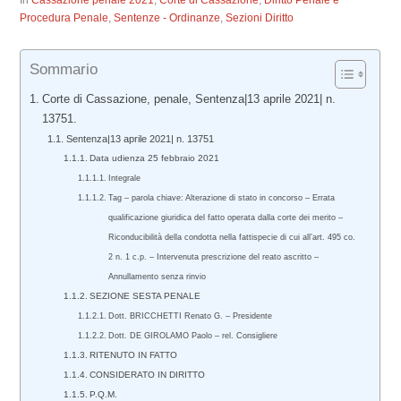
In
Cassazione penale 2021
,
Corte di Cassazione
,
Diritto Penale e
Procedura Penale
,
Sentenze - Ordinanze
,
Sezioni Diritto
Sommario
Corte di Cassazione, penale, Sentenza|13 aprile 2021| n.
13751.
Sentenza|13 aprile 2021| n. 13751
Data udienza 25 febbraio 2021
Integrale
Tag – parola chiave: Alterazione di stato in concorso – Errata
qualificazione giuridica del fatto operata dalla corte dei merito –
Riconducibilità della condotta nella fattispecie di cui all’art. 495 co.
2 n. 1 c.p. – Intervenuta prescrizione del reato ascritto –
Annullamento senza rinvio
SEZIONE SESTA PENALE
Dott. BRICCHETTI Renato G. – Presidente
Dott. DE GIROLAMO Paolo – rel. Consigliere
RITENUTO IN FATTO
CONSIDERATO IN DIRITTO
P.Q.M.