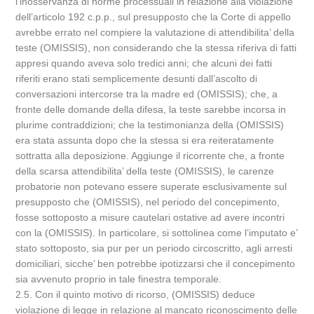
l’inosservanza di norme processuali in relazione alla violazione
dell’articolo 192 c.p.p., sul presupposto che la Corte di appello
avrebbe errato nel compiere la valutazione di attendibilita’ della
teste (OMISSIS), non considerando che la stessa riferiva di fatti
appresi quando aveva solo tredici anni; che alcuni dei fatti
riferiti erano stati semplicemente desunti dall’ascolto di
conversazioni intercorse tra la madre ed (OMISSIS); che, a
fronte delle domande della difesa, la teste sarebbe incorsa in
plurime contraddizioni; che la testimonianza della (OMISSIS)
era stata assunta dopo che la stessa si era reiteratamente
sottratta alla deposizione. Aggiunge il ricorrente che, a fronte
della scarsa attendibilita’ della teste (OMISSIS), le carenze
probatorie non potevano essere superate esclusivamente sul
presupposto che (OMISSIS), nel periodo del concepimento,
fosse sottoposto a misure cautelari ostative ad avere incontri
con la (OMISSIS). In particolare, si sottolinea come l’imputato e’
stato sottoposto, sia pur per un periodo circoscritto, agli arresti
domiciliari, sicche’ ben potrebbe ipotizzarsi che il concepimento
sia avvenuto proprio in tale finestra temporale.
2.5. Con il quinto motivo di ricorso, (OMISSIS) deduce
violazione di legge in relazione al mancato riconoscimento delle