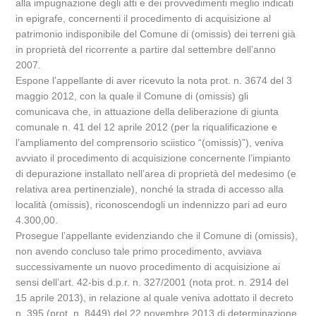
alla impugnazione degli atti e dei provvedimenti meglio indicati
in epigrafe, concernenti il procedimento di acquisizione al
patrimonio indisponibile del Comune di (omissis) dei terreni già
in proprietà del ricorrente a partire dal settembre dell’anno
2007.
Espone l’appellante di aver ricevuto la nota prot. n. 3674 del 3
maggio 2012, con la quale il Comune di (omissis) gli
comunicava che, in attuazione della deliberazione di giunta
comunale n. 41 del 12 aprile 2012 (per la riqualificazione e
l’ampliamento del comprensorio sciistico “(omissis)”), veniva
avviato il procedimento di acquisizione concernente l’impianto
di depurazione installato nell’area di proprietà del medesimo (e
relativa area pertinenziale), nonché la strada di accesso alla
località (omissis), riconoscendogli un indennizzo pari ad euro
4.300,00.
Prosegue l’appellante evidenziando che il Comune di (omissis),
non avendo concluso tale primo procedimento, avviava
successivamente un nuovo procedimento di acquisizione ai
sensi dell’art. 42-bis d.p.r. n. 327/2001 (nota prot. n. 2914 del
15 aprile 2013), in relazione al quale veniva adottato il decreto
n. 395 (prot. n. 8449) del 22 novembre 2013 di determinazione