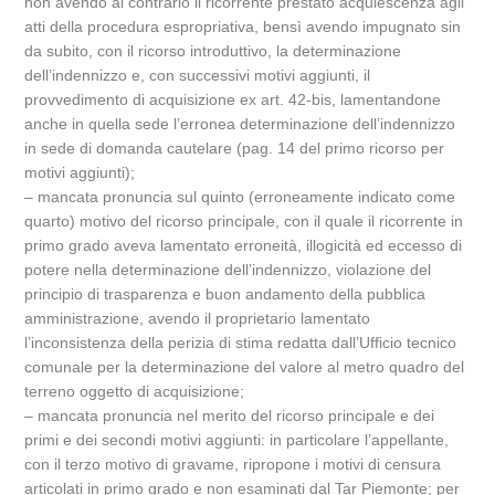
non avendo al contrario il ricorrente prestato acquiescenza agli
atti della procedura espropriativa, bensì avendo impugnato sin
da subito, con il ricorso introduttivo, la determinazione
dell’indennizzo e, con successivi motivi aggiunti, il
provvedimento di acquisizione ex art. 42-bis, lamentandone
anche in quella sede l’erronea determinazione dell’indennizzo
in sede di domanda cautelare (pag. 14 del primo ricorso per
motivi aggiunti);
– mancata pronuncia sul quinto (erroneamente indicato come
quarto) motivo del ricorso principale, con il quale il ricorrente in
primo grado aveva lamentato erroneità, illogicità ed eccesso di
potere nella determinazione dell’indennizzo, violazione del
principio di trasparenza e buon andamento della pubblica
amministrazione, avendo il proprietario lamentato
l’inconsistenza della perizia di stima redatta dall’Ufficio tecnico
comunale per la determinazione del valore al metro quadro del
terreno oggetto di acquisizione;
– mancata pronuncia nel merito del ricorso principale e dei
primi e dei secondi motivi aggiunti: in particolare l’appellante,
con il terzo motivo di gravame, ripropone i motivi di censura
articolati in primo grado e non esaminati dal Tar Piemonte; per