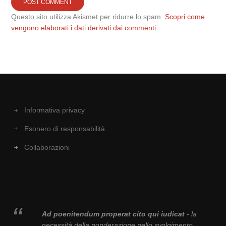
Questo sito utilizza Akismet per ridurre lo spam.
Scopri come
vengono elaborati i dati derivati dai commenti
.
Informativa privacy
Esonero di responsabilità
Collaborazioni
Ad poenitendum properat cito qui iudicat
- la
necessità della ponderazione nello svolgimento