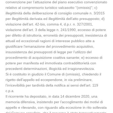
convenzione per l’attuazione del piano esecutivo convenzionato
relativo al comprensorio turistico valcasotto “(omissis)”; c)
illegittimità della deliberazione di consiglio comunale n. 3/2015
per illegittimità derivata ed illegittimità dell’atto presupposto; d)
violazione dell’art. 42-bis, comma 4, d.p.r. n. 327/2001,
violazione dell’art. 3 della legge n. 241/1990, eccesso di potere
per difetto di istruttoria, erroneità dei presupposti, inesistenza di
attuali ed eccezionali ragioni di interesse pubblico atte a
giustificare l’emanazione del provvedimento acquisitivo,
insussistenza dei presupposti di legge per l’utilizzo del
procedimento di acquisizione coattiva sanante; e) eccesso di
potere per manifesta ed immotivata contraddittorietà con
precedenti determinazioni, illogicità ed irragionevolezza.
Si è costituito in giudizio il Comune di (omissis), chiedendo il
rigetto dell’appello ed eccependone, in via preliminare,
l’irricevibilità per tardività della notifica ai sensi dell’art. 119
c.p.a.
Il ricorrente ha depositato, in data 14 dicembre 2020, una
memoria difensiva, insistendo per l’accoglimento dei motivi di
appello e rilevando, con riguardo alla eccezione in rito sollevata