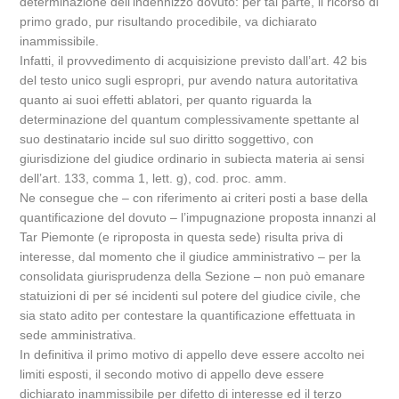
determinazione dell’indennizzo dovuto: per tal parte, il ricorso di
primo grado, pur risultando procedibile, va dichiarato
inammissibile.
Infatti, il provvedimento di acquisizione previsto dall’art. 42 bis
del testo unico sugli espropri, pur avendo natura autoritativa
quanto ai suoi effetti ablatori, per quanto riguarda la
determinazione del quantum complessivamente spettante al
suo destinatario incide sul suo diritto soggettivo, con
giurisdizione del giudice ordinario in subiecta materia ai sensi
dell’art. 133, comma 1, lett. g), cod. proc. amm.
Ne consegue che – con riferimento ai criteri posti a base della
quantificazione del dovuto – l’impugnazione proposta innanzi al
Tar Piemonte (e riproposta in questa sede) risulta priva di
interesse, dal momento che il giudice amministrativo – per la
consolidata giurisprudenza della Sezione – non può emanare
statuizioni di per sé incidenti sul potere del giudice civile, che
sia stato adito per contestare la quantificazione effettuata in
sede amministrativa.
In definitiva il primo motivo di appello deve essere accolto nei
limiti esposti, il secondo motivo di appello deve essere
dichiarato inammissibile per difetto di interesse ed il terzo