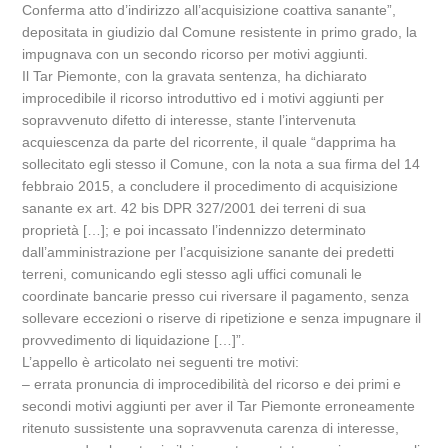
Conferma atto d’indirizzo all’acquisizione coattiva sanante”,
depositata in giudizio dal Comune resistente in primo grado, la
impugnava con un secondo ricorso per motivi aggiunti.
Il Tar Piemonte, con la gravata sentenza, ha dichiarato
improcedibile il ricorso introduttivo ed i motivi aggiunti per
sopravvenuto difetto di interesse, stante l’intervenuta
acquiescenza da parte del ricorrente, il quale “dapprima ha
sollecitato egli stesso il Comune, con la nota a sua firma del 14
febbraio 2015, a concludere il procedimento di acquisizione
sanante ex art. 42 bis DPR 327/2001 dei terreni di sua
proprietà […]; e poi incassato l’indennizzo determinato
dall’amministrazione per l’acquisizione sanante dei predetti
terreni, comunicando egli stesso agli uffici comunali le
coordinate bancarie presso cui riversare il pagamento, senza
sollevare eccezioni o riserve di ripetizione e senza impugnare il
provvedimento di liquidazione […]”.
L’appello è articolato nei seguenti tre motivi:
– errata pronuncia di improcedibilità del ricorso e dei primi e
secondi motivi aggiunti per aver il Tar Piemonte erroneamente
ritenuto sussistente una sopravvenuta carenza di interesse,