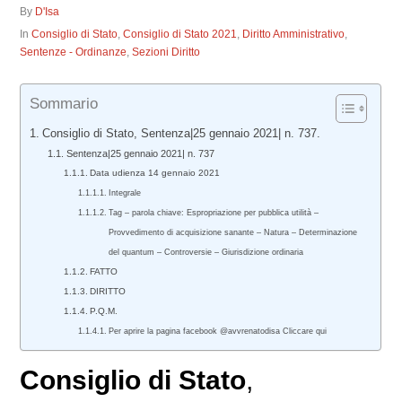
By
D'Isa
In
Consiglio di Stato
,
Consiglio di Stato 2021
,
Diritto Amministrativo
,
Sentenze - Ordinanze
,
Sezioni Diritto
Sommario
Consiglio di Stato, Sentenza|25 gennaio 2021| n. 737.
Sentenza|25 gennaio 2021| n. 737
Data udienza 14 gennaio 2021
Integrale
Tag – parola chiave: Espropriazione per pubblica utilità –
Provvedimento di acquisizione sanante – Natura – Determinazione
del quantum – Controversie – Giurisdizione ordinaria
FATTO
DIRITTO
P.Q.M.
Per aprire la pagina facebook @avvrenatodisa Cliccare qui
Consiglio di Stato
,