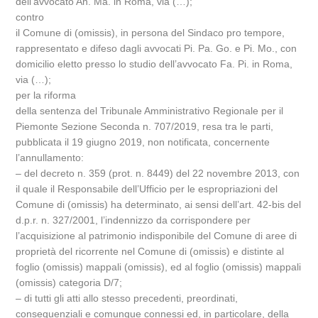
dell’avvocato An. Ma. in Roma, via (…);
contro
il Comune di (omissis), in persona del Sindaco pro tempore,
rappresentato e difeso dagli avvocati Pi. Pa. Go. e Pi. Mo., con
domicilio eletto presso lo studio dell’avvocato Fa. Pi. in Roma,
via (…);
per la riforma
della sentenza del Tribunale Amministrativo Regionale per il
Piemonte Sezione Seconda n. 707/2019, resa tra le parti,
pubblicata il 19 giugno 2019, non notificata, concernente
l’annullamento:
– del decreto n. 359 (prot. n. 8449) del 22 novembre 2013, con
il quale il Responsabile dell’Ufficio per le espropriazioni del
Comune di (omissis) ha determinato, ai sensi dell’art. 42-bis del
d.p.r. n. 327/2001, l’indennizzo da corrispondere per
l’acquisizione al patrimonio indisponibile del Comune di aree di
proprietà del ricorrente nel Comune di (omissis) e distinte al
foglio (omissis) mappali (omissis), ed al foglio (omissis) mappali
(omissis) categoria D/7;
– di tutti gli atti allo stesso precedenti, preordinati,
consequenziali e comunque connessi ed, in particolare, della