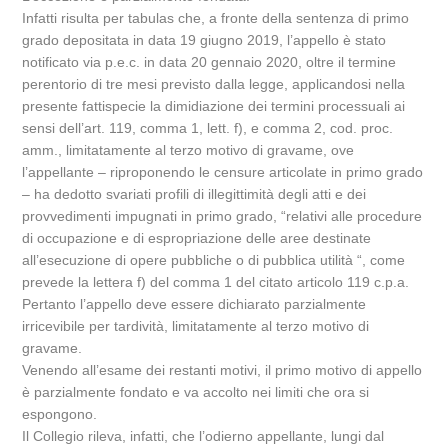
Infatti risulta per tabulas che, a fronte della sentenza di primo
grado depositata in data 19 giugno 2019, l’appello è stato
notificato via p.e.c. in data 20 gennaio 2020, oltre il termine
perentorio di tre mesi previsto dalla legge, applicandosi nella
presente fattispecie la dimidiazione dei termini processuali ai
sensi dell’art. 119, comma 1, lett. f), e comma 2, cod. proc.
amm., limitatamente al terzo motivo di gravame, ove
l’appellante – riproponendo le censure articolate in primo grado
– ha dedotto svariati profili di illegittimità degli atti e dei
provvedimenti impugnati in primo grado, “relativi alle procedure
di occupazione e di espropriazione delle aree destinate
all’esecuzione di opere pubbliche o di pubblica utilità “, come
prevede la lettera f) del comma 1 del citato articolo 119 c.p.a.
Pertanto l’appello deve essere dichiarato parzialmente
irricevibile per tardività, limitatamente al terzo motivo di
gravame.
Venendo all’esame dei restanti motivi, il primo motivo di appello
è parzialmente fondato e va accolto nei limiti che ora si
espongono.
Il Collegio rileva, infatti, che l’odierno appellante, lungi dal