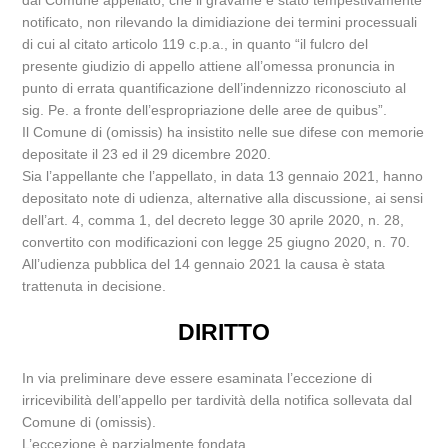
dal Comune appellato, che il gravame è stato tempestivamente
notificato, non rilevando la dimidiazione dei termini processuali
di cui al citato articolo 119 c.p.a., in quanto “il fulcro del
presente giudizio di appello attiene all’omessa pronuncia in
punto di errata quantificazione dell’indennizzo riconosciuto al
sig. Pe. a fronte dell’espropriazione delle aree de quibus”.
Il Comune di (omissis) ha insistito nelle sue difese con memorie
depositate il 23 ed il 29 dicembre 2020.
Sia l’appellante che l’appellato, in data 13 gennaio 2021, hanno
depositato note di udienza, alternative alla discussione, ai sensi
dell’art. 4, comma 1, del decreto legge 30 aprile 2020, n. 28,
convertito con modificazioni con legge 25 giugno 2020, n. 70.
All’udienza pubblica del 14 gennaio 2021 la causa è stata
trattenuta in decisione.
DIRITTO
In via preliminare deve essere esaminata l’eccezione di
irricevibilità dell’appello per tardività della notifica sollevata dal
Comune di (omissis).
L’eccezione è parzialmente fondata.