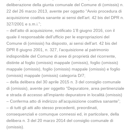
deliberazione della giunta comunale del Comune di (omissis) n.
22 del 26 marzo 2013, avente per oggetto “Avvio procedura di
acquisizione coattiva sanante ai sensi dell’art. 42 bis del DPR n.
327/2001 e s.m.i.”;
– dell’atto di acquisizione, notificato 1’8 giugno 2016, con il
quale il responsabile dell’ufficio per le espropriazioni del
Comune di (omissis) ha disposto, ai sensi dell’art. 42 bis del
DPR 8 giugno 2001, n. 327, l’acquisizione al patrimonio
indisponibile del Comune di aree di proprietà del ricorrente,
distinte al foglio (omissis) mappale (omissis), foglio (omissis)
mappale (omissis), foglio (omissis) mappale (omissis) e foglio
(omissis) mappale (omissis) categoria D/7;
– della delibera del 30 aprile 2015 n. 3 del consiglio comunale
di (omissis), avente per oggetto “Depuratore, area pertinenziale
e strada di accesso all’impianto depuratore in località (omissis)
– Conferma atto di indirizzo all’acquisizione coattiva sanante”;
– di tutti gli atti allo stesso precedenti, preordinati,
consequenziali e comunque connessi ed, in particolare, della
delibera n. 3 del 20 marzo 2014 del consiglio comunale di
(omissis).