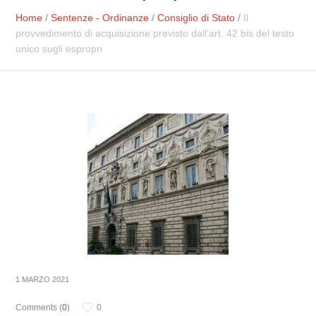
Home
/
Sentenze - Ordinanze
/
Consiglio di Stato
/
Il
provvedimento di acquisizione previsto dall’art. 42 bis del testo
unico sugli espropri
1 MARZO 2021
Comments (
0
)
0