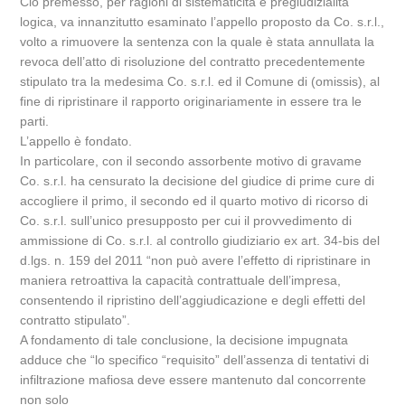
Ciò premesso, per ragioni di sistematicità e pregiudizialità
logica, va innanzitutto esaminato l’appello proposto da Co. s.r.l.,
volto a rimuovere la sentenza con la quale è stata annullata la
revoca dell’atto di risoluzione del contratto precedentemente
stipulato tra la medesima Co. s.r.l. ed il Comune di (omissis), al
fine di ripristinare il rapporto originariamente in essere tra le
parti.
L’appello è fondato.
In particolare, con il secondo assorbente motivo di gravame
Co. s.r.l. ha censurato la decisione del giudice di prime cure di
accogliere il primo, il secondo ed il quarto motivo di ricorso di
Co. s.r.l. sull’unico presupposto per cui il provvedimento di
ammissione di Co. s.r.l. al controllo giudiziario ex art. 34-bis del
d.lgs. n. 159 del 2011 “non può avere l’effetto di ripristinare in
maniera retroattiva la capacità contrattuale dell’impresa,
consentendo il ripristino dell’aggiudicazione e degli effetti del
contratto stipulato”.
A fondamento di tale conclusione, la decisione impugnata
adduce che “lo specifico “requisito” dell’assenza di tentativi di
infiltrazione mafiosa deve essere mantenuto dal concorrente
non solo