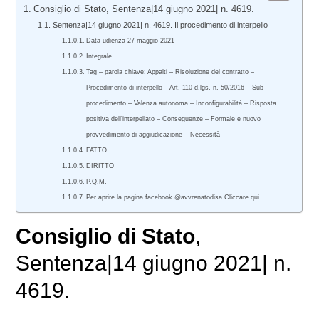
Consiglio di Stato, Sentenza|14 giugno 2021| n. 4619.
Sentenza|14 giugno 2021| n. 4619. Il procedimento di interpello
Data udienza 27 maggio 2021
Integrale
Tag – parola chiave: Appalti – Risoluzione del contratto –
Procedimento di interpello – Art. 110 d.lgs. n. 50/2016 – Sub
procedimento – Valenza autonoma – Inconfigurabilità – Risposta
positiva dell’interpellato – Conseguenze – Formale e nuovo
provvedimento di aggiudicazione – Necessità
FATTO
DIRITTO
P.Q.M.
Per aprire la pagina facebook @avvrenatodisa Cliccare qui
Consiglio di Stato
,
Sentenza|14 giugno 2021| n.
4619.