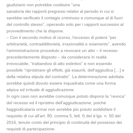
giudiziario non potrebbe costituire “una
sanatoria dei rapporti pregressi relativi al periodo in cui si
sarebbe verificato il contagio criminoso e comunque al di fuori
del controllo stesso”, operando solo per i rapporti successivi al
provvedimento che la dispone.
– Con il secondo motivo di ricorso, l’eccesso di potere “per
arbitrarietà, contraddittorietà, irrazionalità e sviamento”, avendo
l’amministrazione proceduto a revocare un atto – il recesso
precedentemente disposto – da considerarsi in realtà
irrevocabile, “trattandosi di atto estintivo” e non essendo
possibile “ripristinare gli effetti, già esauriti, dell’aggiudica […] e
della relativa stipula del contratto”. La determinazione adottata
avrebbe quindi dovuto essere inquadrata come una forma
atipica ed irrituale di aggiudicazione.
In ogni caso non avrebbe comunque potuto disporsi la “revoca”
del recesso ed il ripristino dell’aggiudicazione, poiché
lìaggiudicataria ormai non avrebbe più potuto soddisfare il
requisito di cui all’art. 80, comma 5, lett. f) del d.lgs. n. 50 del
2016, tenuto conto del principio di continuità del possesso dei
requisiti di partecipazione.