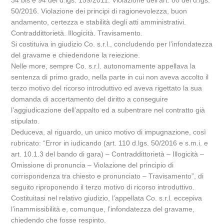
34 bis e 94 del d.lgs. 159/2011. Violazione dell’art. 80 del d.lgs.
50/2016. Violazione dei principi di ragionevolezza, buon
andamento, certezza e stabilità degli atti amministrativi.
Contraddittorietà. Illogicità. Travisamento.
Si costituiva in giudizio Co. s.r.l., concludendo per l’infondatezza
del gravame e chiedendone la reiezione.
Nelle more, sempre Co. s.r.l. autonomamente appellava la
sentenza di primo grado, nella parte in cui non aveva accolto il
terzo motivo del ricorso introduttivo ed aveva rigettato la sua
domanda di accertamento del diritto a conseguire
l’aggiudicazione dell’appalto ed a subentrare nel contratto già
stipulato.
Deduceva, al riguardo, un unico motivo di impugnazione, così
rubricato: “Error in iudicando (art. 110 d.lgs. 50/2016 e s.m.i. e
art. 10.1.3 del bando di gara) – Contraddittorietà – Illogicità –
Omissione di pronuncia – Violazione del principio di
corrispondenza tra chiesto e pronunciato – Travisamento”, di
seguito riproponendo il terzo motivo di ricorso introduttivo.
Costituitasi nel relativo giudizio, l’appellata Co. s.r.l. eccepiva
l’inammissibilità e, comunque, l’infondatezza del gravame,
chiedendo che fosse respinto.