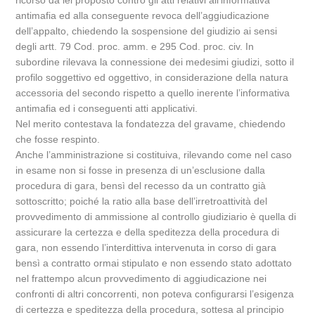
ricorso da lei proposto contro gli atti relativi all’informativa
antimafia ed alla conseguente revoca dell’aggiudicazione
dell’appalto, chiedendo la sospensione del giudizio ai sensi
degli artt. 79 Cod. proc. amm. e 295 Cod. proc. civ. In
subordine rilevava la connessione dei medesimi giudizi, sotto il
profilo soggettivo ed oggettivo, in considerazione della natura
accessoria del secondo rispetto a quello inerente l’informativa
antimafia ed i conseguenti atti applicativi.
Nel merito contestava la fondatezza del gravame, chiedendo
che fosse respinto.
Anche l’amministrazione si costituiva, rilevando come nel caso
in esame non si fosse in presenza di un’esclusione dalla
procedura di gara, bensì del recesso da un contratto già
sottoscritto; poiché la ratio alla base dell’irretroattività del
provvedimento di ammissione al controllo giudiziario è quella di
assicurare la certezza e della speditezza della procedura di
gara, non essendo l’interdittiva intervenuta in corso di gara
bensì a contratto ormai stipulato e non essendo stato adottato
nel frattempo alcun provvedimento di aggiudicazione nei
confronti di altri concorrenti, non poteva configurarsi l’esigenza
di certezza e speditezza della procedura, sottesa al principio