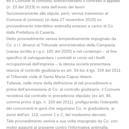
ed il Comune di (omissis) sottoscrivevano il contratto d’appalto
(n. 10 del 2019) in vista dell’avvio dei lavori.
Successivamente alla stipula, però, veniva trasmesso al
Comune di (omissis) (in data 27 novembre 2019) un
provvedimento interdittivo antimafia emesso a carico di Co.
dalla Prefettura di Caserta.
Detto provvedimento veniva tempestivamente impugnato da
Co. s.r.l. dinanzi al Tribunale amministrativo della Campania
(causa iscritta a r.g.n. 182 del 2020) e nel contempo – al fine
specifico di salvaguardare i contratti in corso ed i livelli
occupazionali dell’impresa – la stessa società presentava
istanza di controllo giudiziario ex art. 34-bis d.lgs. 159 del 2011
al Tribunale civile di Santa Maria Capua Vetere.
Tuttavia, nelle more della definizione di tali procedimenti e
prima dell’ammissione di Co. al controllo giudiziario, il Comune
recedeva dal contratto in precedenza stipulato (ex art. 94,
comma primo d.lgs. n. 159 del 2011), prefigurando l’interpello
dei concorrenti in gara che seguivano Co. in graduatoria, ai
sensi dell’art. 110, commi 1 e 2, del medesimo decreto.
Tale provvedimento veniva a sua volta impugnato da Co. con
motivi aggiunti al gravame contro l’informativa antimafia.