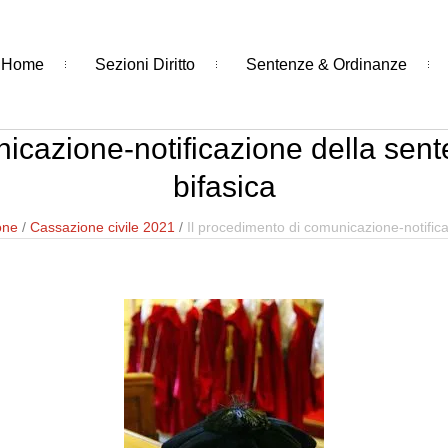
Home
Sezioni Diritto
Sentenze & Ordinanze
icazione-notificazione della sent
bifasica
one
/
Cassazione civile 2021
/
Il procedimento di comunicazione-notifica