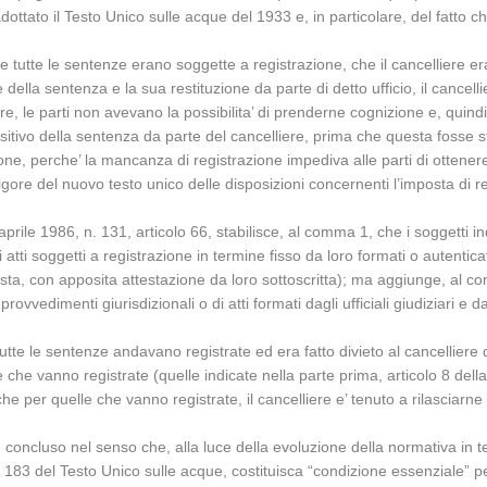
ottato il Testo Unico sulle acque del 1933 e, in particolare, del fatto c
tutte le sentenze erano soggette a registrazione, che il cancelliere era t
 della sentenza e la sua restituzione da parte di detto ufficio, il cancel
re, le parti non avevano la possibilita’ di prenderne cognizione e, quindi,
ositivo della sentenza da parte del cancelliere, prima che questa fosse sta
e, perche’ la mancanza di registrazione impediva alle parti di ottener
igore del nuovo testo unico delle disposizioni concernenti l’imposta di r
rile 1986, n. 131, articolo 66, stabilisce, al comma 1, che i soggetti indica
i atti soggetti a registrazione in termine fisso da loro formati o autenticat
sta, con apposita attestazione da loro sottoscritta); ma aggiunge, al c
 provvedimenti giurisdizionali o di atti formati dagli ufficiali giudiziari e 
tte le sentenze andavano registrate ed era fatto divieto al cancelliere d
 che vanno registrate (quelle indicate nella parte prima, articolo 8 dell
 per quelle che vanno registrate, il cancelliere e’ tenuto a rilasciarne 
 concluso nel senso che, alla luce della evoluzione della normativa in t
olo 183 del Testo Unico sulle acque, costituisca “condizione essenziale”