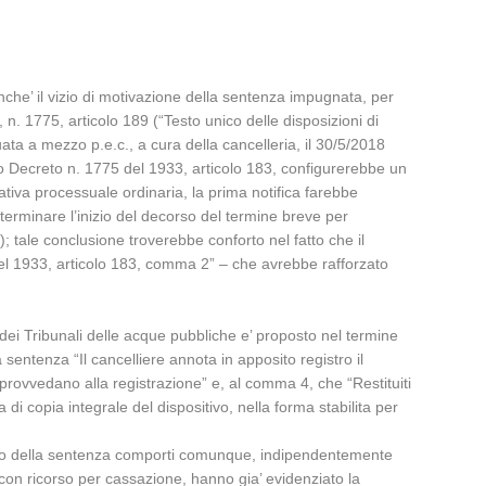
onche’ il vizio di motivazione della sentenza impugnata, per
 n. 1775, articolo 189 (“Testo unico delle disposizioni di
ata a mezzo p.e.c., a cura della cancelleria, il 30/5/2018
gio Decreto n. 1775 del 1933, articolo 183, configurerebbe un
mativa processuale ordinaria, la prima notifica farebbe
terminare l’inizio del decorso del termine breve per
 tale conclusione troverebbe conforto nel fatto che il
 del 1933, articolo 183, comma 2” – che avrebbe rafforzato
dei Tribunali delle acque pubbliche e’ proposto nel termine
la sentenza “Il cancelliere annota in apposito registro il
e’ provvedano alla registrazione” e, al comma 4, che “Restituiti
a di copia integrale del dispositivo, nella forma stabilita per
itivo della sentenza comporti comunque, indipendentemente
con ricorso per cassazione, hanno gia’ evidenziato la