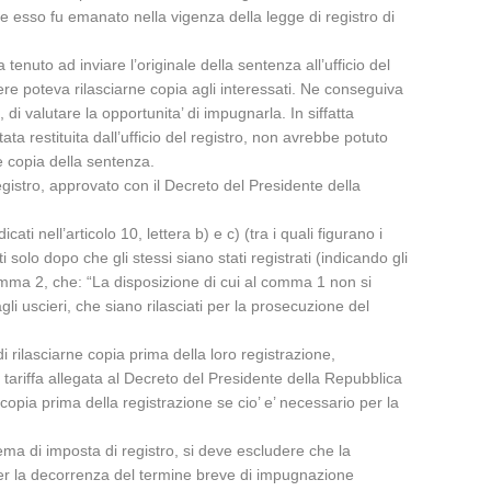
he esso fu emanato nella vigenza della legge di registro di
enuto ad inviare l’originale della sentenza all’ufficio del
liere poteva rilasciarne copia agli interessati. Ne conseguiva
 di valutare la opportunita’ di impugnarla. In siffatta
ta restituita dall’ufficio del registro, non avrebbe potuto
e copia della sentenza.
egistro, approvato con il Decreto del Presidente della
ti nell’articolo 10, lettera b) e c) (tra i quali figurano i
i solo dopo che gli stessi siano stati registrati (indicando gli
omma 2, che: “La disposizione di cui al comma 1 non si
dagli uscieri, che siano rilasciati per la prosecuzione del
i rilasciarne copia prima della loro registrazione,
a tariffa allegata al Decreto del Presidente della Repubblica
copia prima della registrazione se cio’ e’ necessario per la
ema di imposta di registro, si deve escludere che la
 per la decorrenza del termine breve di impugnazione