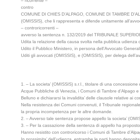
– ricorrente –
contro
COMUNE DI CHIES D’ALPAGO, COMUNE DI TAMBRE D’ALPAGO, in 
(OMISSIS), che li rappresenta e difende unitamente all’avv
– controricorrenti –
avverso la sentenza n. 132/2019 del TRIBUNALE SUPERIO
Udita la relazione della causa svolta nella pubblica udienza
Udito il Pubblico Ministero, in persona dell’Avvocato Genera
Uditi gli avvocati (OMISSIS), e (OMISSIS), per delega dell’
1. – La societa’ (OMISSIS) s.r.l., titolare di una concession
Acque Pubbliche di Venezia, i Comuni di Tambre d’Alpago e di C
Belluno e dichiararsi la invalidita’ delle clausole relative ai co
Nella resistenza dei Comuni convenuti, il Tribunale regionale d
la propria incompetenza per le altre domande.
2. – Avverso tale sentenza propose appello la societa’ (OMISS
3. – Per la cassazione della sentenza di appello ha proposto r
Hanno resistito con controricorso i Comuni di Tambre d’Alpa
In prossimita’ dell’udienza, entrambe le parti hanno deposita