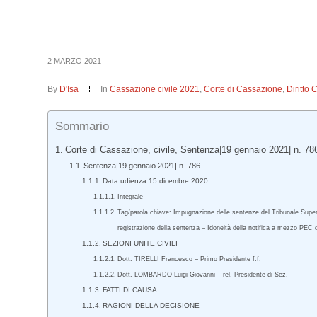
2 MARZO 2021
By
D'Isa
In
Cassazione civile 2021
,
Corte di Cassazione
,
Diritto 
Sommario
Corte di Cassazione, civile, Sentenza|19 gennaio 2021| n. 78
Sentenza|19 gennaio 2021| n. 786
Data udienza 15 dicembre 2020
Integrale
Tag/parola chiave: Impugnazione delle sentenze del Tribunale Superio
registrazione della sentenza – Idoneità della notifica a mezzo PEC d
SEZIONI UNITE CIVILI
Dott. TIRELLI Francesco – Primo Presidente f.f.
Dott. LOMBARDO Luigi Giovanni – rel. Presidente di Sez.
FATTI DI CAUSA
RAGIONI DELLA DECISIONE