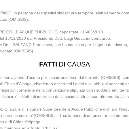
persona dei rispettivi sindaci pro tempore, elettivamente domicilia
ocato (OMISSIS);
RE DELLE ACQUE PUBBLICHE, depositata il 16/05/2019.
 del 15/12/2020 dal Presidente Dott. Luigi Giovanni Lombardo;
le Dott. SALZANO Francesco, che ha concluso per il rigetto del ricorso;
avvocato (OMISSIS).
FATTI
DI CAUSA
e di derivazione d’acqua per uso idroelettrico dal torrente (OMISSIS), co
hies d’Alpago, chiedendo accertarsi i diritti e gli obblighi nascenti dal
rrispettivi contenute nella convenzione stipulata con i suddetti enti territo
ichiaro’ il difetto di interesse della societa’ attrice con riferimento al
IS) s.r.l. e il Tribunale Superiore delle Acque Pubbliche dichiaro’ l’im
icorso la societa’ (OMISSIS) s.r.l. sulla base di un unico articolato mot
go e di Chies d’Alpago.
to memoria ex articolo 378 c.p.c..