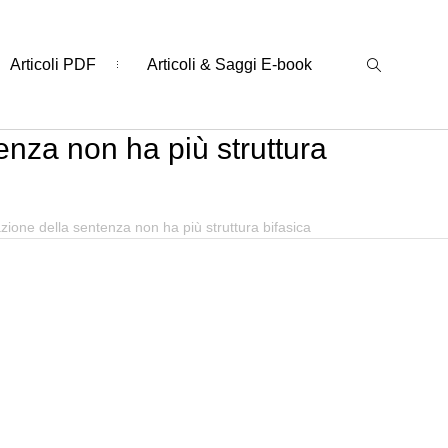
Articoli PDF
Articoli & Saggi E-book
enza non ha più struttura
zione della sentenza non ha più struttura bifasica