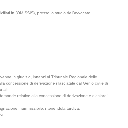
ti in (OMISSIS), presso lo studio dell’avvocato
nvenne in giudizio, innanzi al Tribunale Regionale delle
la concessione di derivazione rilasciatale dal Genio civile di
riali.
le domande relative alla concessione di derivazione e dichiaro’
pugnazione inammissibile, ritenendola tardiva.
ivo.