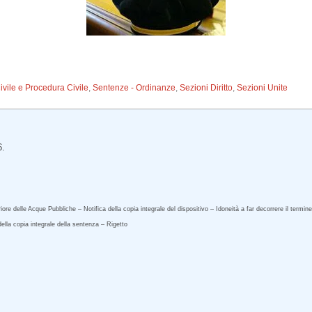
Civile e Procedura Civile
,
Sentenze - Ordinanze
,
Sezioni Diritto
,
Sezioni Unite
6.
re delle Acque Pubbliche – Notifica della copia integrale del dispositivo – Idoneità a far decorrere il termin
ella copia integrale della sentenza – Rigetto