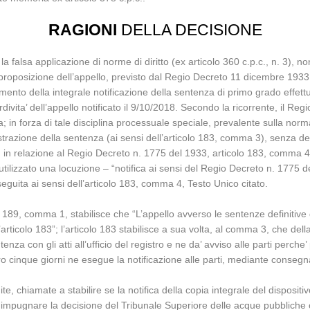
RAGIONI
DELLA DECISIONE
a falsa applicazione di norme di diritto (ex articolo 360 c.p.c., n. 3), n
la proposizione dell’appello, previsto dal Regio Decreto 11 dicembre 1933,
mento della integrale notificazione della sentenza di primo grado effettu
ivita’ dell’appello notificato il 9/10/2018. Secondo la ricorrente, il Re
a; in forza di tale disciplina processuale speciale, prevalente sulla nor
istrazione della sentenza (ai sensi dell’articolo 183, comma 3), senza de
 in relazione al Regio Decreto n. 1775 del 1933, articolo 183, comma 4);
a utilizzato una locuzione – “notifica ai sensi del Regio Decreto n. 1775
eseguita ai sensi dell’articolo 183, comma 4, Testo Unico citato.
189, comma 1, stabilisce che “L’appello avverso le sentenze definitive 
ll’articolo 183”; l’articolo 183 stabilisce a sua volta, al comma 3, che del
enza con gli atti all’ufficio del registro e ne da’ avviso alle parti perch
 entro cinque giorni ne esegue la notificazione alle parti, mediante consegn
e, chiamate a stabilire se la notifica della copia integrale del dispos
 impugnare la decisione del Tribunale Superiore delle acque pubbliche 