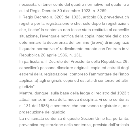
necessita’ di tener conto del quadro normativo nel quale fu ad
cui al Regio Decreto 30 dicembre 1923, n. 3269.
Il Regio Decreto n. 3269 del 1923, articolo 68, prevedeva che 
registro per la registrazione e che, solo dopo la registrazione
che, finche’ la sentenza non fosse stata restituita al cancellie
situazione, l’eventuale notifica della copia integrale del disp
determinare la decorrenza del termine (breve) di impugnazion
Il quadro normativo e’ radicalmente mutato con l’entrata in v
Repubblica 26 aprile 1986, n. 131.
In particolare, il Decreto del Presidente della Repubblica 26 ap
cancellieri) possono rilasciare originali, copie ed estratti degl
estremi della registrazione, compreso l’ammontare dell’impo
applica: a) agli originali, copie ed estratti di sentenze ed altri
giudizio”.
Mentre, dunque, sulla base della legge di registro del 1923 tu
attualmente, in forza della nuova disciplina, vi sono sentenze
n. 131 del 1986) e sentenze che non vanno registrate e, anche
prosecuzione del giudizio.
La richiamata sentenza di queste Sezioni Unite ha, pertanto,
preventiva registrazione della sentenza, prevista dall’artic