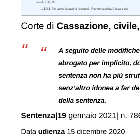
P.Q.M.
Per aprire la pagina facebook @avvrenatodisa Cliccare qui
Corte di
Cassazione,
civile
A seguito delle modifiche 
abrogato per implicito, d
sentenza non ha più strutt
senz’altro idonea a far d
della sentenza.
Sentenza|19
gennaio 2021| n. 78
Data
udienza
15 dicembre 2020