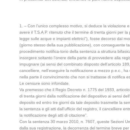
1. – Con l’unico complesso motivo, si deduce la violazione e l
avere il T.S.A.P. ritenuto che il termine di trenta giorni per 
legge sulle acque e impianti elettrici”), fosse decorso dal mo
(giorno stesso della sua pubblicazione), con conseguente tard
procedimento notifica-torio della sentenza a struttura bifasic
insorgere soltanto l’onere della parte di provvedere alla reg
impugnare (ai sensi del combinato disposto dell’articolo 189,
cancelliere, nell’eseguire la notificazione a mezzo p.e.c., h
nella parte il convincimento che non si trattasse di notifica 
Le censure sono infondate.
Va premesso che il Regio Decreto n. 1775 del 1933, articolo 
di trenta giorni dalla notificazione del dispositivo ai sensi de
deposito ed entro tre giorni da tale deposito trasmette la sent
la sentenza e gli atti dall’ufficio del registro, il cancelliere
la notificazione degli atti di citazione”.
Con la sentenza 30 marzo 2010, n. 7607, queste Sezioni Unit
dalla sua registrazione, la decorrenza del termine breve per