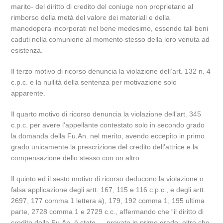
marito- del diritto di credito del coniuge non proprietario al
rimborso della metà del valore dei materiali e della
manodopera incorporati nel bene medesimo, essendo tali beni
caduti nella comunione al momento stesso della loro venuta ad
esistenza.
Il terzo motivo di ricorso denuncia la violazione dell’art. 132 n. 4
c.p.c. e la nullità della sentenza per motivazione solo
apparente.
Il quarto motivo di ricorso denuncia la violazione dell’art. 345
c.p.c. per avere l’appellante contestato solo in secondo grado
la domanda della Fu.An. nel merito, avendo eccepito in primo
grado unicamente la prescrizione del credito dell’attrice e la
compensazione dello stesso con un altro.
Il quinto ed il sesto motivo di ricorso deducono la violazione o
falsa applicazione degli artt. 167, 115 e 116 c.p.c., e degli artt.
2697, 177 comma 1 lettera a), 179, 192 comma 1, 195 ultima
parte, 2728 comma 1 e 2729 c.c., affermando che “il diritto di
credito della Fu.An. è stato … provato in primo grado, oltre che