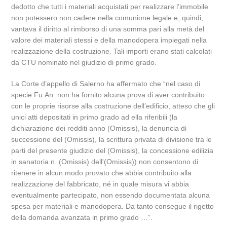
dedotto che tutti i materiali acquistati per realizzare l’immobile
non potessero non cadere nella comunione legale e, quindi,
vantava il diritto al rimborso di una somma pari alla metà del
valore dei materiali stessi e della manodopera impiegati nella
realizzazione della costruzione. Tali importi erano stati calcolati
da CTU nominato nel giudizio di primo grado.
La Corte d’appello di Salerno ha affermato che “nel caso di
specie Fu.An. non ha fornito alcuna prova di aver contribuito
con le proprie risorse alla costruzione dell’edificio, atteso che gli
unici atti depositati in primo grado ad ella riferibili (la
dichiarazione dei redditi anno (Omissis), la denuncia di
successione del (Omissis), la scrittura privata di divisione tra le
parti del presente giudizio del (Omissis), la concessione edilizia
in sanatoria n. (Omissis) dell'(Omissis)) non consentono di
ritenere in alcun modo provato che abbia contribuito alla
realizzazione del fabbricato, né in quale misura vi abbia
eventualmente partecipato, non essendo documentata alcuna
spesa per materiali e manodopera. Da tanto consegue il rigetto
della domanda avanzata in primo grado …”.