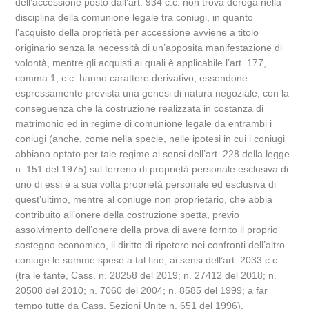
dell’accessione posto dall’art. 934 c.c. non trova deroga nella
disciplina della comunione legale tra coniugi, in quanto
l’acquisto della proprietà per accessione avviene a titolo
originario senza la necessità di un’apposita manifestazione di
volontà, mentre gli acquisti ai quali è applicabile l’art. 177,
comma 1, c.c. hanno carattere derivativo, essendone
espressamente prevista una genesi di natura negoziale, con la
conseguenza che la costruzione realizzata in costanza di
matrimonio ed in regime di comunione legale da entrambi i
coniugi (anche, come nella specie, nelle ipotesi in cui i coniugi
abbiano optato per tale regime ai sensi dell’art. 228 della legge
n. 151 del 1975) sul terreno di proprietà personale esclusiva di
uno di essi è a sua volta proprietà personale ed esclusiva di
quest’ultimo, mentre al coniuge non proprietario, che abbia
contribuito all’onere della costruzione spetta, previo
assolvimento dell’onere della prova di avere fornito il proprio
sostegno economico, il diritto di ripetere nei confronti dell’altro
coniuge le somme spese a tal fine, ai sensi dell’art. 2033 c.c.
(tra le tante, Cass. n. 28258 del 2019; n. 27412 del 2018; n.
20508 del 2010; n. 7060 del 2004; n. 8585 del 1999; a far
tempo tutte da Cass. Sezioni Unite n. 651 del 1996).