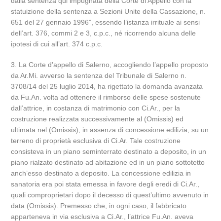
dalla sentenza qui impugnata della Corte di Appello con la
statuizione della sentenza a Sezioni Unite della Cassazione, n.
651 del 27 gennaio 1996”, essendo l’istanza irrituale ai sensi
dell’art. 376, commi 2 e 3, c.p.c., né ricorrendo alcuna delle
ipotesi di cui all’art. 374 c.p.c.
3. La Corte d’appello di Salerno, accogliendo l’appello proposto
da Ar.Mi. avverso la sentenza del Tribunale di Salerno n.
3708/14 del 25 luglio 2014, ha rigettato la domanda avanzata
da Fu.An. volta ad ottenere il rimborso delle spese sostenute
dall’attrice, in costanza di matrimonio con Ci.Ar., per la
costruzione realizzata successivamente al (Omissis) ed
ultimata nel (Omissis), in assenza di concessione edilizia, su un
terreno di proprietà esclusiva di Ci.Ar. Tale costruzione
consisteva in un piano seminterrato destinato a deposito, in un
piano rialzato destinato ad abitazione ed in un piano sottotetto
anch’esso destinato a deposito. La concessione edilizia in
sanatoria era poi stata emessa in favore degli eredi di Ci.Ar.,
quali comproprietari dopo il decesso di quest’ultimo avvenuto in
data (Omissis). Premesso che, in ogni caso, il fabbricato
apparteneva in via esclusiva a Ci.Ar., l’attrice Fu.An. aveva