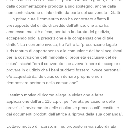
dalla documentazione prodotta a suo sostegno, anche dalla
non contestazione di tale diritto da parte del convenuto. Difatti
… in prime cure il convenuto non ha contestato affatto il
presupposto del diritto di credito dell’attrice, che anzi ha
ammesso, ma si è difeso, per tutta la durata del giudizio,
eccependo solo la prescrizione e la compensazione di tale
diritto”. La ricorrente invoca, tra l’altro la “presunzione legale
iuris tantum di appartenenza alla comunione dei beni acquistati
per la costruzione dell’immobile di proprietà esclusiva del de
cuius”, sicché “era il convenuto che aveva l’onere di eccepire e
provare in giudizio che i beni suddetti fossero invece personali
e/o acquistati dal de cuius con denaro proprio e non
rientrassero pertanto nella comunione”.
Il settimo motivo di ricorso allega la violazione e falsa
applicazione dell’art. 115 c.p.c. per “errata percezione delle
prove” e “travisamento delle risultanze processuali”, costituite
dai documenti prodotti dall’attrice a riprova della sua domanda”.
L’ottavo motivo di ricorso, infine, proposto in via subordinata,