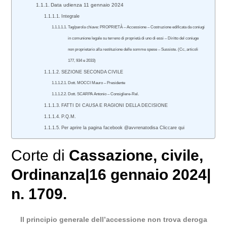
Data udienza 11 gennaio 2024
Integrale
Tag/parola chiave: PROPRIETÀ – Accessione – Costruzione edificata da coniugi
in comunione legale su terreno di proprietà di uno di essi – Diritto del coniuge
non proprietario alla restituzione delle somme spese – Sussiste. (Cc, articoli
177, 934 e 2033)
SEZIONE SECONDA CIVILE
Dott. MOCCI Mauro – Presidente
Dott. SCARPA Antonio – Consigliere-Rel.
FATTI DI CAUSA E RAGIONI DELLA DECISIONE
P.Q.M.
Per aprire la pagina facebook @avvrenatodisa Cliccare qui
Corte di
Cassazione
,
civile
,
Ordinanza|16 gennaio 2024|
n. 1709.
Il principio generale dell’accessione non trova deroga