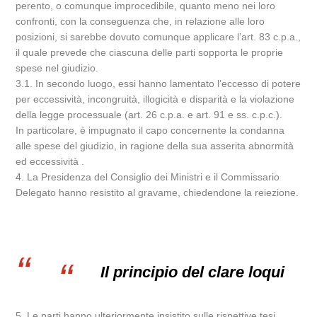
perento, o comunque improcedibile, quanto meno nei loro
confronti, con la conseguenza che, in relazione alle loro
posizioni, si sarebbe dovuto comunque applicare l’art. 83 c.p.a.,
il quale prevede che ciascuna delle parti sopporta le proprie
spese nel giudizio.
3.1. In secondo luogo, essi hanno lamentato l’eccesso di potere
per eccessività, incongruità, illogicità e disparità e la violazione
della legge processuale (art. 26 c.p.a. e art. 91 e ss. c.p.c.).
In particolare, è impugnato il capo concernente la condanna
alle spese del giudizio, in ragione della sua asserita abnormità
ed eccessività .
4. La Presidenza del Consiglio dei Ministri e il Commissario
Delegato hanno resistito al gravame, chiedendone la reiezione.
Il principio del clare loqui
5. Le parti hanno ulteriormente insistito sulle rispettive tesi