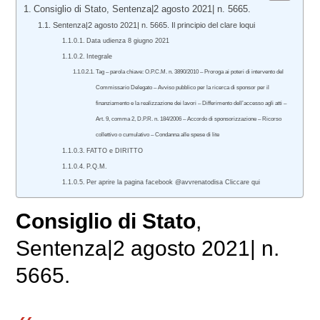
Consiglio di Stato, Sentenza|2 agosto 2021| n. 5665.
Sentenza|2 agosto 2021| n. 5665. Il principio del clare loqui
Data udienza 8 giugno 2021
Integrale
Tag – parola chiave: O.P.C.M. n. 3890/2010 – Proroga ai poteri di intervento del
Commissario Delegato – Avviso pubblico per la ricerca di sponsor per il
finanziamento e la realizzazione dei lavori – Differimento dell’accesso agli atti –
Art. 9, comma 2, D.P.R. n. 184/2006 – Accordo di sponsorizzazione – Ricorso
collettivo o cumulativo – Condanna alle spese di lite
FATTO e DIRITTO
P.Q.M.
Per aprire la pagina facebook @avvrenatodisa Cliccare qui
Consiglio di Stato
,
Sentenza|2 agosto 2021| n.
5665.