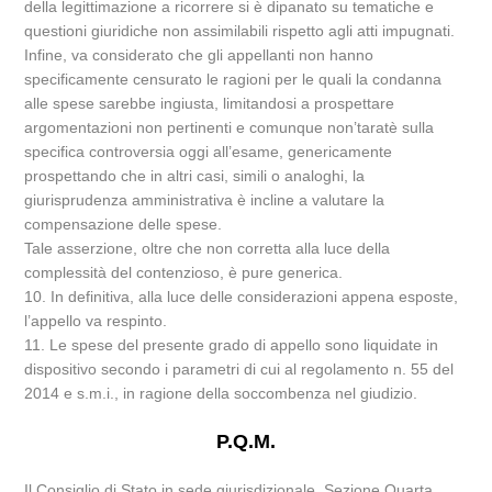
della legittimazione a ricorrere si è dipanato su tematiche e
questioni giuridiche non assimilabili rispetto agli atti impugnati.
Infine, va considerato che gli appellanti non hanno
specificamente censurato le ragioni per le quali la condanna
alle spese sarebbe ingiusta, limitandosi a prospettare
argomentazioni non pertinenti e comunque non’taratè sulla
specifica controversia oggi all’esame, genericamente
prospettando che in altri casi, simili o analoghi, la
giurisprudenza amministrativa è incline a valutare la
compensazione delle spese.
Tale asserzione, oltre che non corretta alla luce della
complessità del contenzioso, è pure generica.
10. In definitiva, alla luce delle considerazioni appena esposte,
l’appello va respinto.
11. Le spese del presente grado di appello sono liquidate in
dispositivo secondo i parametri di cui al regolamento n. 55 del
2014 e s.m.i., in ragione della soccombenza nel giudizio.
P.Q.M.
Il Consiglio di Stato in sede giurisdizionale, Sezione Quarta,