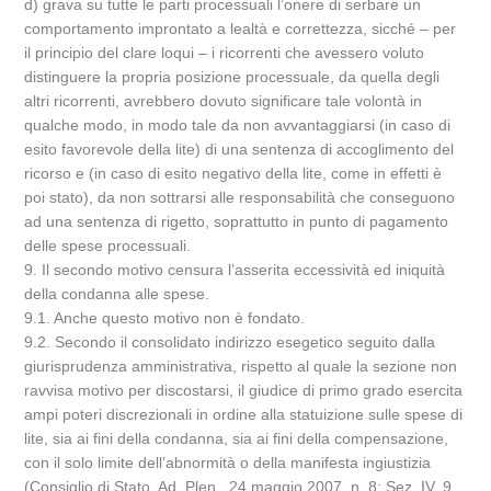
d) grava su tutte le parti processuali l’onere di serbare un
comportamento improntato a lealtà e correttezza, sicché – per
il principio del clare loqui – i ricorrenti che avessero voluto
distinguere la propria posizione processuale, da quella degli
altri ricorrenti, avrebbero dovuto significare tale volontà in
qualche modo, in modo tale da non avvantaggiarsi (in caso di
esito favorevole della lite) di una sentenza di accoglimento del
ricorso e (in caso di esito negativo della lite, come in effetti è
poi stato), da non sottrarsi alle responsabilità che conseguono
ad una sentenza di rigetto, soprattutto in punto di pagamento
delle spese processuali.
9. Il secondo motivo censura l’asserita eccessività ed iniquità
della condanna alle spese.
9.1. Anche questo motivo non è fondato.
9.2. Secondo il consolidato indirizzo esegetico seguito dalla
giurisprudenza amministrativa, rispetto al quale la sezione non
ravvisa motivo per discostarsi, il giudice di primo grado esercita
ampi poteri discrezionali in ordine alla statuizione sulle spese di
lite, sia ai fini della condanna, sia ai fini della compensazione,
con il solo limite dell’abnormità o della manifesta ingiustizia
(Consiglio di Stato, Ad. Plen., 24 maggio 2007, n. 8; Sez. IV, 9