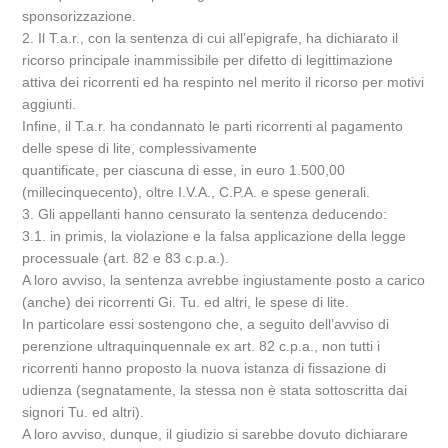
sponsorizzazione.
2. Il T.a.r., con la sentenza di cui all’epigrafe, ha dichiarato il
ricorso principale inammissibile per difetto di legittimazione
attiva dei ricorrenti ed ha respinto nel merito il ricorso per motivi
aggiunti.
Infine, il T.a.r. ha condannato le parti ricorrenti al pagamento
delle spese di lite, complessivamente
quantificate, per ciascuna di esse, in euro 1.500,00
(millecinquecento), oltre I.V.A., C.P.A. e spese generali.
3. Gli appellanti hanno censurato la sentenza deducendo:
3.1. in primis, la violazione e la falsa applicazione della legge
processuale (art. 82 e 83 c.p.a.).
A loro avviso, la sentenza avrebbe ingiustamente posto a carico
(anche) dei ricorrenti Gi. Tu. ed altri, le spese di lite.
In particolare essi sostengono che, a seguito dell’avviso di
perenzione ultraquinquennale ex art. 82 c.p.a., non tutti i
ricorrenti hanno proposto la nuova istanza di fissazione di
udienza (segnatamente, la stessa non è stata sottoscritta dai
signori Tu. ed altri).
A loro avviso, dunque, il giudizio si sarebbe dovuto dichiarare