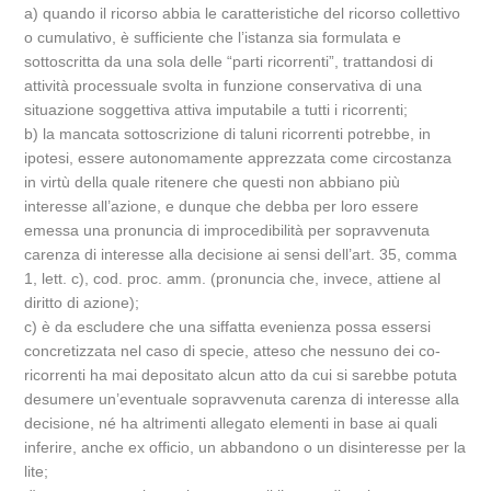
a) quando il ricorso abbia le caratteristiche del ricorso collettivo
o cumulativo, è sufficiente che l’istanza sia formulata e
sottoscritta da una sola delle “parti ricorrenti”, trattandosi di
attività processuale svolta in funzione conservativa di una
situazione soggettiva attiva imputabile a tutti i ricorrenti;
b) la mancata sottoscrizione di taluni ricorrenti potrebbe, in
ipotesi, essere autonomamente apprezzata come circostanza
in virtù della quale ritenere che questi non abbiano più
interesse all’azione, e dunque che debba per loro essere
emessa una pronuncia di improcedibilità per sopravvenuta
carenza di interesse alla decisione ai sensi dell’art. 35, comma
1, lett. c), cod. proc. amm. (pronuncia che, invece, attiene al
diritto di azione);
c) è da escludere che una siffatta evenienza possa essersi
concretizzata nel caso di specie, atteso che nessuno dei co-
ricorrenti ha mai depositato alcun atto da cui si sarebbe potuta
desumere un’eventuale sopravvenuta carenza di interesse alla
decisione, né ha altrimenti allegato elementi in base ai quali
inferire, anche ex officio, un abbandono o un disinteresse per la
lite;