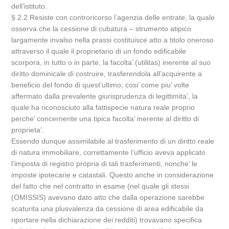
dell’istituto.
§ 2.2 Resiste con controricorso l’agenzia delle entrate, la quale
osserva che la cessione di cubatura – strumento atipico
largamente invalso nella prassi costituisce atto a titolo oneroso
attraverso il quale il proprietario di un fondo edificabile
scorpora, in tutto o in parte, la facolta’ (utilitas) inerente al suo
diritto dominicale di costruire, trasferendola all’acquirente a
beneficio del fondo di quest’ultimo; cosi’ come piu’ volte
affermato dalla prevalente giurisprudenza di legittimita’, la
quale ha riconosciuto alla fattispecie natura reale proprio
perche’ concernente una tipica facolta’ inerente al diritto di
proprieta’.
Essendo dunque assimilabile al trasferimento di un diritto reale
di natura immobiliare, correttamente l’ufficio aveva applicato
l’imposta di registro propria di tali trasferimenti, nonche’ le
imposte ipotecarie e catastali. Questo anche in considerazione
del fatto che nel contratto in esame (nel quale gli stessi
(OMISSIS) avevano dato atto che dalla operazione sarebbe
scaturita una plusvalenza da cessione di area edificabile da
riportare nella dichiarazione dei redditi) trovavano specifica