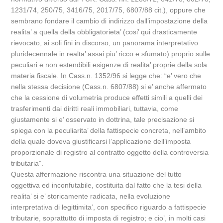
1231/74, 250/75, 3416/75, 2017/75, 6807/88 cit.), oppure che
sembrano fondare il cambio di indirizzo dall’impostazione della
realita’ a quella della obbligatorieta’ (cosi’ qui drasticamente
rievocato, ai soli fini in discorso, un panorama interpretativo
pluridecennale in realta’ assai piu’ ricco e sfumato) proprio sulle
peculiari e non estendibili esigenze di realita’ proprie della sola
materia fiscale. In Cass.n. 1352/96 si legge che: “e’ vero che
nella stessa decisione (Cass.n. 6807/88) si e’ anche affermato
che la cessione di volumetria produce effetti simili a quelli dei
trasferimenti dai diritti reali immobiliari, tuttavia, come
giustamente si e’ osservato in dottrina, tale precisazione si
spiega con la peculiarita’ della fattispecie concreta, nell’ambito
della quale doveva giustificarsi l’applicazione dell’imposta
proporzionale di registro al contratto oggetto della controversia
tributaria”.
Questa affermazione riscontra una situazione del tutto
oggettiva ed inconfutabile, costituita dal fatto che la tesi della
realita’ si e’ storicamente radicata, nella evoluzione
interpretativa di legittimita’, con specifico riguardo a fattispecie
tributarie, soprattutto di imposta di registro; e cio’, in molti casi