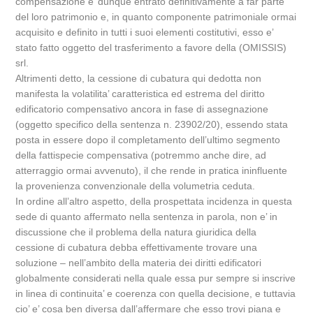
compensazione e’ dunque entrato definitivamente a far parte
del loro patrimonio e, in quanto componente patrimoniale ormai
acquisito e definito in tutti i suoi elementi costitutivi, esso e’
stato fatto oggetto del trasferimento a favore della (OMISSIS)
srl.
Altrimenti detto, la cessione di cubatura qui dedotta non
manifesta la volatilita’ caratteristica ed estrema del diritto
edificatorio compensativo ancora in fase di assegnazione
(oggetto specifico della sentenza n. 23902/20), essendo stata
posta in essere dopo il completamento dell’ultimo segmento
della fattispecie compensativa (potremmo anche dire, ad
atterraggio ormai avvenuto), il che rende in pratica ininfluente
la provenienza convenzionale della volumetria ceduta.
In ordine all’altro aspetto, della prospettata incidenza in questa
sede di quanto affermato nella sentenza in parola, non e’ in
discussione che il problema della natura giuridica della
cessione di cubatura debba effettivamente trovare una
soluzione – nell’ambito della materia dei diritti edificatori
globalmente considerati nella quale essa pur sempre si inscrive
in linea di continuita’ e coerenza con quella decisione, e tuttavia
cio’ e’ cosa ben diversa dall’affermare che esso trovi piana e