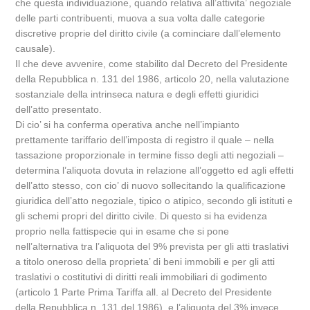
che questa individuazione, quando relativa all’attivita’ negoziale
delle parti contribuenti, muova a sua volta dalle categorie
discretive proprie del diritto civile (a cominciare dall’elemento
causale).
Il che deve avvenire, come stabilito dal Decreto del Presidente
della Repubblica n. 131 del 1986, articolo 20, nella valutazione
sostanziale della intrinseca natura e degli effetti giuridici
dell’atto presentato.
Di cio’ si ha conferma operativa anche nell’impianto
prettamente tariffario dell’imposta di registro il quale – nella
tassazione proporzionale in termine fisso degli atti negoziali –
determina l’aliquota dovuta in relazione all’oggetto ed agli effetti
dell’atto stesso, con cio’ di nuovo sollecitando la qualificazione
giuridica dell’atto negoziale, tipico o atipico, secondo gli istituti e
gli schemi propri del diritto civile. Di questo si ha evidenza
proprio nella fattispecie qui in esame che si pone
nell’alternativa tra l’aliquota del 9% prevista per gli atti traslativi
a titolo oneroso della proprieta’ di beni immobili e per gli atti
traslativi o costitutivi di diritti reali immobiliari di godimento
(articolo 1 Parte Prima Tariffa all. al Decreto del Presidente
della Repubblica n. 131 del 1986), e l’aliquota del 3% invece