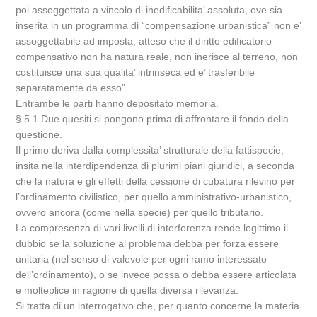
poi assoggettata a vincolo di inedificabilita’ assoluta, ove sia
inserita in un programma di “compensazione urbanistica” non e’
assoggettabile ad imposta, atteso che il diritto edificatorio
compensativo non ha natura reale, non inerisce al terreno, non
costituisce una sua qualita’ intrinseca ed e’ trasferibile
separatamente da esso”.
Entrambe le parti hanno depositato memoria.
§ 5.1 Due quesiti si pongono prima di affrontare il fondo della
questione.
Il primo deriva dalla complessita’ strutturale della fattispecie,
insita nella interdipendenza di plurimi piani giuridici, a seconda
che la natura e gli effetti della cessione di cubatura rilevino per
l’ordinamento civilistico, per quello amministrativo-urbanistico,
ovvero ancora (come nella specie) per quello tributario.
La compresenza di vari livelli di interferenza rende legittimo il
dubbio se la soluzione al problema debba per forza essere
unitaria (nel senso di valevole per ogni ramo interessato
dell’ordinamento), o se invece possa o debba essere articolata
e molteplice in ragione di quella diversa rilevanza.
Si tratta di un interrogativo che, per quanto concerne la materia