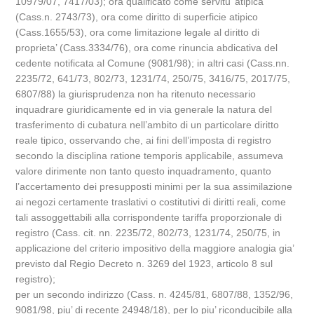
10979/07, 7417/03); ora qualificato come servitu’ atipica
(Cass.n. 2743/73), ora come diritto di superficie atipico
(Cass.1655/53), ora come limitazione legale al diritto di
proprieta’ (Cass.3334/76), ora come rinuncia abdicativa del
cedente notificata al Comune (9081/98); in altri casi (Cass.nn.
2235/72, 641/73, 802/73, 1231/74, 250/75, 3416/75, 2017/75,
6807/88) la giurisprudenza non ha ritenuto necessario
inquadrare giuridicamente ed in via generale la natura del
trasferimento di cubatura nell’ambito di un particolare diritto
reale tipico, osservando che, ai fini dell’imposta di registro
secondo la disciplina ratione temporis applicabile, assumeva
valore dirimente non tanto questo inquadramento, quanto
l’accertamento dei presupposti minimi per la sua assimilazione
ai negozi certamente traslativi o costitutivi di diritti reali, come
tali assoggettabili alla corrispondente tariffa proporzionale di
registro (Cass. cit. nn. 2235/72, 802/73, 1231/74, 250/75, in
applicazione del criterio impositivo della maggiore analogia gia’
previsto dal Regio Decreto n. 3269 del 1923, articolo 8 sul
registro);
per un secondo indirizzo (Cass. n. 4245/81, 6807/88, 1352/96,
9081/98, piu’ di recente 24948/18), per lo piu’ riconducibile alla