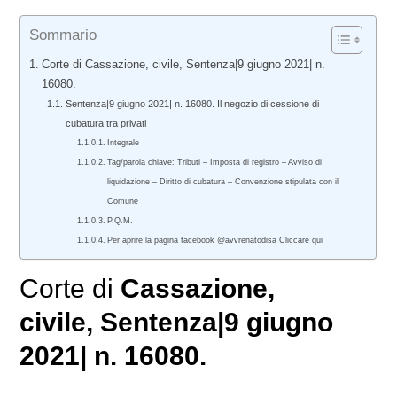
Sommario
Corte di Cassazione, civile, Sentenza|9 giugno 2021| n.
16080.
Sentenza|9 giugno 2021| n. 16080. Il negozio di cessione di
cubatura tra privati
Integrale
Tag/parola chiave: Tributi – Imposta di registro – Avviso di
liquidazione – Diritto di cubatura – Convenzione stipulata con il
Comune
P.Q.M.
Per aprire la pagina facebook @avvrenatodisa Cliccare qui
Corte di
Cassazione,
civile
, Sentenza|9 giugno
2021| n. 16080.