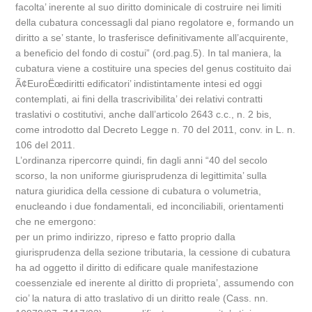
facolta’ inerente al suo diritto dominicale di costruire nei limiti
della cubatura concessagli dal piano regolatore e, formando un
diritto a se’ stante, lo trasferisce definitivamente all’acquirente,
a beneficio del fondo di costui” (ord.pag.5). In tal maniera, la
cubatura viene a costituire una species del genus costituito dai
Ã¢EuroËœdiritti edificatori’ indistintamente intesi ed oggi
contemplati, ai fini della trascrivibilita’ dei relativi contratti
traslativi o costitutivi, anche dall’articolo 2643 c.c., n. 2 bis,
come introdotto dal Decreto Legge n. 70 del 2011, conv. in L. n.
106 del 2011.
L’ordinanza ripercorre quindi, fin dagli anni “40 del secolo
scorso, la non uniforme giurisprudenza di legittimita’ sulla
natura giuridica della cessione di cubatura o volumetria,
enucleando i due fondamentali, ed inconciliabili, orientamenti
che ne emergono:
per un primo indirizzo, ripreso e fatto proprio dalla
giurisprudenza della sezione tributaria, la cessione di cubatura
ha ad oggetto il diritto di edificare quale manifestazione
coessenziale ed inerente al diritto di proprieta’, assumendo con
cio’ la natura di atto traslativo di un diritto reale (Cass. nn.