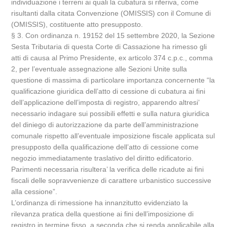
individuazione i terreni ai quali la cubatura si riferiva, come
risultanti dalla citata Convenzione (OMISSIS) con il Comune di
(OMISSIS), costituente atto presupposto.
§ 3. Con ordinanza n. 19152 del 15 settembre 2020, la Sezione
Sesta Tributaria di questa Corte di Cassazione ha rimesso gli
atti di causa al Primo Presidente, ex articolo 374 c.p.c., comma
2, per l’eventuale assegnazione alle Sezioni Unite sulla
questione di massima di particolare importanza concernente “la
qualificazione giuridica dell’atto di cessione di cubatura ai fini
dell’applicazione dell’imposta di registro, apparendo altresi’
necessario indagare sui possibili effetti e sulla natura giuridica
del diniego di autorizzazione da parte dell’amministrazione
comunale rispetto all’eventuale imposizione fiscale applicata sul
presupposto della qualificazione dell’atto di cessione come
negozio immediatamente traslativo del diritto edificatorio.
Parimenti necessaria risultera’ la verifica delle ricadute ai fini
fiscali delle sopravvenienze di carattere urbanistico successive
alla cessione”.
L’ordinanza di rimessione ha innanzitutto evidenziato la
rilevanza pratica della questione ai fini dell’imposizione di
registro in termine fisso, a seconda che si renda applicabile alla