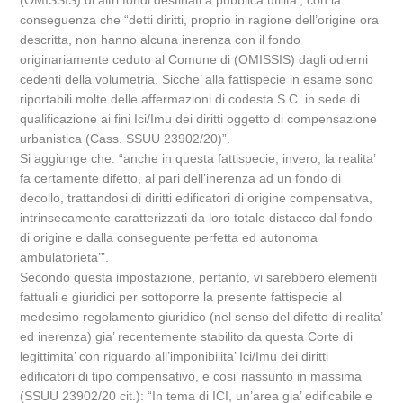
(OMISSIS) di altri fondi destinati a pubblica utilita’, con la
conseguenza che “detti diritti, proprio in ragione dell’origine ora
descritta, non hanno alcuna inerenza con il fondo
originariamente ceduto al Comune di (OMISSIS) dagli odierni
cedenti della volumetria. Sicche’ alla fattispecie in esame sono
riportabili molte delle affermazioni di codesta S.C. in sede di
qualificazione ai fini Ici/Imu dei diritti oggetto di compensazione
urbanistica (Cass. SSUU 23902/20)”.
Si aggiunge che: “anche in questa fattispecie, invero, la realita’
fa certamente difetto, al pari dell’inerenza ad un fondo di
decollo, trattandosi di diritti edificatori di origine compensativa,
intrinsecamente caratterizzati da loro totale distacco dal fondo
di origine e dalla conseguente perfetta ed autonoma
ambulatorieta’”.
Secondo questa impostazione, pertanto, vi sarebbero elementi
fattuali e giuridici per sottoporre la presente fattispecie al
medesimo regolamento giuridico (nel senso del difetto di realita’
ed inerenza) gia’ recentemente stabilito da questa Corte di
legittimita’ con riguardo all’imponibilita’ Ici/Imu dei diritti
edificatori di tipo compensativo, e cosi’ riassunto in massima
(SSUU 23902/20 cit.): “In tema di ICI, un’area gia’ edificabile e