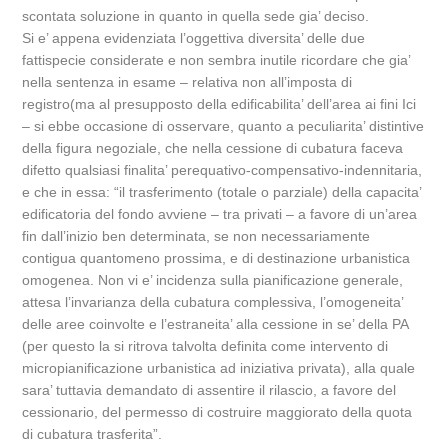
scontata soluzione in quanto in quella sede gia’ deciso.
Si e’ appena evidenziata l’oggettiva diversita’ delle due
fattispecie considerate e non sembra inutile ricordare che gia’
nella sentenza in esame – relativa non all’imposta di
registro(ma al presupposto della edificabilita’ dell’area ai fini Ici
– si ebbe occasione di osservare, quanto a peculiarita’ distintive
della figura negoziale, che nella cessione di cubatura faceva
difetto qualsiasi finalita’ perequativo-compensativo-indennitaria,
e che in essa: “il trasferimento (totale o parziale) della capacita’
edificatoria del fondo avviene – tra privati – a favore di un’area
fin dall’inizio ben determinata, se non necessariamente
contigua quantomeno prossima, e di destinazione urbanistica
omogenea. Non vi e’ incidenza sulla pianificazione generale,
attesa l’invarianza della cubatura complessiva, l’omogeneita’
delle aree coinvolte e l’estraneita’ alla cessione in se’ della PA
(per questo la si ritrova talvolta definita come intervento di
micropianificazione urbanistica ad iniziativa privata), alla quale
sara’ tuttavia demandato di assentire il rilascio, a favore del
cessionario, del permesso di costruire maggiorato della quota
di cubatura trasferita”.