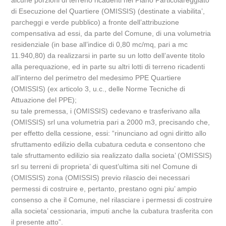
alcune porzioni di terreno ricadenti nel Piano Particolareggiato
di Esecuzione del Quartiere (OMISSIS) (destinate a viabilita’,
parcheggi e verde pubblico) a fronte dell’attribuzione
compensativa ad essi, da parte del Comune, di una volumetria
residenziale (in base all’indice di 0,80 mc/mq, pari a mc
11.940,80) da realizzarsi in parte su un lotto dell’avente titolo
alla perequazione, ed in parte su altri lotti di terreno ricadenti
all’interno del perimetro del medesimo PPE Quartiere
(OMISSIS) (ex articolo 3, u.c., delle Norme Tecniche di
Attuazione del PPE);
su tale premessa, i (OMISSIS) cedevano e trasferivano alla
(OMISSIS) srl una volumetria pari a 2000 m3, precisando che,
per effetto della cessione, essi: “rinunciano ad ogni diritto allo
sfruttamento edilizio della cubatura ceduta e consentono che
tale sfruttamento edilizio sia realizzato dalla societa’ (OMISSIS)
srl su terreni di proprieta’ di quest’ultima siti nel Comune di
(OMISSIS) zona (OMISSIS) previo rilascio dei necessari
permessi di costruire e, pertanto, prestano ogni piu’ ampio
consenso a che il Comune, nel rilasciare i permessi di costruire
alla societa’ cessionaria, imputi anche la cubatura trasferita con
il presente atto”.