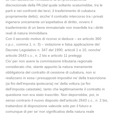
discrezionale della PA (dal quale soltanto scaturirebbe, tra le
parti e nei confronti dei terzi, il trasferimento di cubatura
propriamente detto); sicche’ il contratto intercorso tra i privati
ingenera unicamente un’aspettativa di diritto, ovvero il
trasferimento di un bene immateriale non inseribile tra i diritti
reali di natura immobiliare.
Con il secondo motivo di ricorso si deduce – ex articolo 360
c.p.c., comma 1, n. 3) – violazione e falsa applicazione del
Decreto Legislativo n. 347 del 1990, articoli 1 e 10, nonche’
articolo 2643 c.c., n. 2 bis e articolo 11 preleggi.
Cio’ per non avere la commissione tributaria regionale
considerato che, stante appunto la natura meramente
obbligatoria del contratto di cessione di cubatura, non si
realizzano in essa i presupposti impositivi ne’ della trascrizione
(ai fini dell’imposta ipotecaria) ne’ della voltura (ai fini
dell’imposta catastale), tanto che legittimamente il contratto in
questione non era stato trascritto. Non deporrebbe, poi, in
senso contrario il nuovo disposto dell’articolo 2643 c.c., n. 2 bis,
trattandosi di disposizione valevole solo per il futuro e
comunque di per se’ non significativa della natura reale