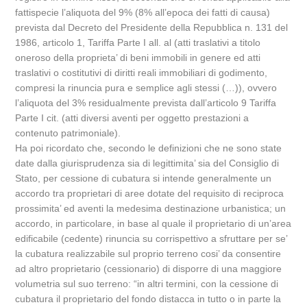
fattispecie l’aliquota del 9% (8% all’epoca dei fatti di causa)
prevista dal Decreto del Presidente della Repubblica n. 131 del
1986, articolo 1, Tariffa Parte I all. al (atti traslativi a titolo
oneroso della proprieta’ di beni immobili in genere ed atti
traslativi o costitutivi di diritti reali immobiliari di godimento,
compresi la rinuncia pura e semplice agli stessi (…)), ovvero
l’aliquota del 3% residualmente prevista dall’articolo 9 Tariffa
Parte I cit. (atti diversi aventi per oggetto prestazioni a
contenuto patrimoniale).
Ha poi ricordato che, secondo le definizioni che ne sono state
date dalla giurisprudenza sia di legittimita’ sia del Consiglio di
Stato, per cessione di cubatura si intende generalmente un
accordo tra proprietari di aree dotate del requisito di reciproca
prossimita’ ed aventi la medesima destinazione urbanistica; un
accordo, in particolare, in base al quale il proprietario di un’area
edificabile (cedente) rinuncia su corrispettivo a sfruttare per se’
la cubatura realizzabile sul proprio terreno cosi’ da consentire
ad altro proprietario (cessionario) di disporre di una maggiore
volumetria sul suo terreno: “in altri termini, con la cessione di
cubatura il proprietario del fondo distacca in tutto o in parte la