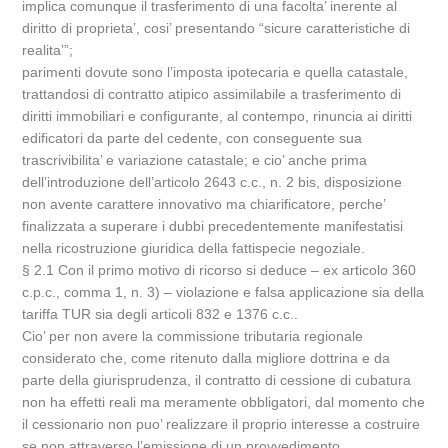
implica comunque il trasferimento di una facolta’ inerente al
diritto di proprieta’, cosi’ presentando “sicure caratteristiche di
realita’”;
parimenti dovute sono l’imposta ipotecaria e quella catastale,
trattandosi di contratto atipico assimilabile a trasferimento di
diritti immobiliari e configurante, al contempo, rinuncia ai diritti
edificatori da parte del cedente, con conseguente sua
trascrivibilita’ e variazione catastale; e cio’ anche prima
dell’introduzione dell’articolo 2643 c.c., n. 2 bis, disposizione
non avente carattere innovativo ma chiarificatore, perche’
finalizzata a superare i dubbi precedentemente manifestatisi
nella ricostruzione giuridica della fattispecie negoziale.
§ 2.1 Con il primo motivo di ricorso si deduce – ex articolo 360
c.p.c., comma 1, n. 3) – violazione e falsa applicazione sia della
tariffa TUR sia degli articoli 832 e 1376 c.c..
Cio’ per non avere la commissione tributaria regionale
considerato che, come ritenuto dalla migliore dottrina e da
parte della giurisprudenza, il contratto di cessione di cubatura
non ha effetti reali ma meramente obbligatori, dal momento che
il cessionario non puo’ realizzare il proprio interesse a costruire
se non attraverso l’emissione di un provvedimento