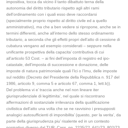
impositiva, tocca da vicino il tanto dibattuto terna della
autonomia del diritto tributario rispetto agli altri rami
dell’ordinamento con i quali esso deve raccordarsi
(specialmente proprio rispetto al diritto civile ed a quello
amministrativo), ma che a ben vedere si ripropone, anche se in
termini differenti, anche all’interno dello stesso ordinamento
tributario, a seconda che gli effetti propri dell’atto di cessione di
cubatura vengano ad esempio considerati – seppure nella
unificante prospettiva della capacita’ contributiva di cui
all’articolo 53 Cost. – ai fini dell’imposta di registro ed ipo-
catastale, dell’imposta di successione e donazione, delle
imposte di natura patrimoniale quali l’Ici o l’Imu, delle imposte
sul reddito (Decreto del Presidente della Repubblica n. 917 del
1986, articolo 9, comma 5 e articolo 67, comma 1, lett.b)).
Del problema vi e’ traccia anche nel non lineare iter
giurisprudenziale di legittimita’, nel quale si riscontrano
affermazioni di sostanziale irrilevanza della qualificazione
civilistica dell’atto una volta che se ne ravvisino i presupposti
analogici autosufficienti di imponibilita’ (questo, per la verita’, da
parte della giurisprudenza piu’ risalente ed in un contesto
normativo diverso dal TUR: Cass. nn. 2235/72, 641/73, 802/73,