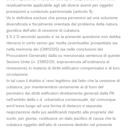
residualmente applicabile agli atti diversi aventi per oggetto
prestazioni a contenuto patrimoniale (articolo 9).
Va in definitiva escluso che possa pervenirsi ad una soluzione
diversificata e fiscalmente orientata del problema della natura
giuridica dell’atto di cessione di cubatura.
§ 5.2 D secondo quesito e’ se la presente questione non debba
ritenersi in certo senso gia’ risolta (eventualita’ prospettata sia
nella memoria dei (OMISSIS) sia nelle conclusioni del
Procuratore Generale) dalla su menzionata sentenza di queste
Sezioni Unite (n. 23902/20, sopravvenuta all’ordinanza di
rimessione) in materia di diritti edificatori compensativi e di loro
circolazione.
In tal caso il dubbio e’ reso legittimo dal fatto che la cessione di
cubatura, pur mantenendosi certamente al di fuori del
perimetro dei diritti edificatori direttamente generati dalla PA
nell’ambito della c.d. urbanistica consensuale, da’ comunque
anch’essa luogo ad una forma di distacco e separata
negoziazione dello jus aedificandi rispetto alla proprieta’ del
suolo; per giunta, costituisce un dato pacifico di causa che la
cubatura oggetto dell’atto di cessione dedotto nel presente