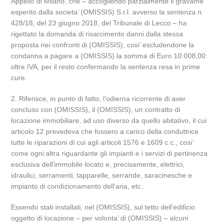
Appello di Milano, che – accogliendo parzialmente il gravame
esperito dalla societa’ (OMISSIS) S.r.l. avverso la sentenza n.
428/18, del 23 giugno 2018, del Tribunale di Lecco – ha
rigettato la domanda di risarcimento danni dalla stessa
proposta nei confronti di (OMISSIS), cosi’ escludendone la
condanna a pagare a (OMISSIS) la somma di Euro 10.008,00
oltre IVA, per il resto confermando la sentenza resa in prime
cure.
2. Riferisce, in punto di fatto, l’odierna ricorrente di aver
concluso con (OMISSIS), il (OMISSIS), un contratto di
locazione immobiliare, ad uso diverso da quello abitativo, il cui
articolo 12 prevedeva che fossero a carico della conduttrice
tutte le riparazioni di cui agli articoli 1576 e 1609 c.c., cosi’
come ogni altra riguardante gli impianti e i servizi di pertinenza
esclusiva dell’immobile locato e, precisamente, elettrici,
idraulici, serramenti, tapparelle, serrande, saracinesche e
impianto di condizionamento dell’aria, etc..
Essendo stati installati, nel (OMISSIS), sul tetto dell’edificio
oggetto di locazione – per volonta’ di (OMISSIS) – alcuni