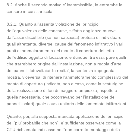
8.2. Anche Il secondo motivo e’ inammissibile, in entrambe le
censure in cui si articola.
8.2.1. Quanto all’asserita violazione del principio
dell’equivalenza delle concause, siffatta doglianza muove
dall’assai discutibile (se non capziosa) pretesa di individuare
quali altrettante, diverse, cause del fenomeno infiltrativo i vari
punti di ammaloramento del manto di copertura del tetto
dell’edificio oggetto di locazione, e dunque, tra essi, pure quelli
che trarrebbero origine dall’installazione, non a regola d’arte,
dei pannelli fotovoltaici. In realta’, la sentenza impugnata
mostra, viceversa, di ritenere l’ammaloramento complessivo del
manto di copertura (indicata, non a caso, come la scaturigine
della realizzazione di fori di maggiore ampiezza, rispetto a
quella necessaria, che occorrevano per l’installazione dei
pannelli solari) quale causa unitaria delle lamentate infiltrazioni.
Quanto, poi, alla supposta mancata applicazione del principio
del “piu’ probabile che non”, e’ sufficiente osservare come la
CTU richiamata indicasse nel “non corretto montaggio della