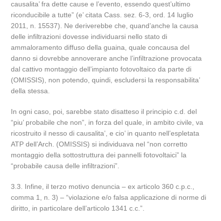
causalita’ fra dette cause e l’evento, essendo quest’ultimo
riconducibile a tutte” (e’ citata Cass. sez. 6-3, ord. 14 luglio
2011, n. 15537). Ne deriverebbe che, quand’anche la causa
delle infiltrazioni dovesse individuarsi nello stato di
ammaloramento diffuso della guaina, quale concausa del
danno si dovrebbe annoverare anche l’infiltrazione provocata
dal cattivo montaggio dell’impianto fotovoltaico da parte di
(OMISSIS), non potendo, quindi, escludersi la responsabilita’
della stessa.
In ogni caso, poi, sarebbe stato disatteso il principio c.d. del
“piu’ probabile che non”, in forza del quale, in ambito civile, va
ricostruito il nesso di causalita’, e cio’ in quanto nell’espletata
ATP dell’Arch. (OMISSIS) si individuava nel “non corretto
montaggio della sottostruttura dei pannelli fotovoltaici” la
“probabile causa delle infiltrazioni”.
3.3. Infine, il terzo motivo denuncia – ex articolo 360 c.p.c.,
comma 1, n. 3) – “violazione e/o falsa applicazione di norme di
diritto, in particolare dell’articolo 1341 c.c.”.