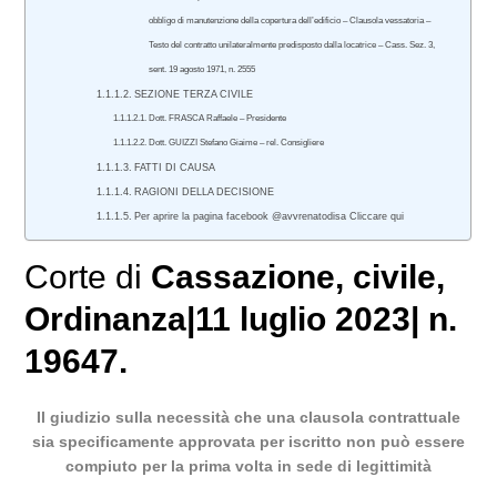
obbligo di manutenzione della copertura dell’edificio – Clausola vessatoria –
Testo del contratto unilateralmente predisposto dalla locatrice – Cass. Sez. 3,
sent. 19 agosto 1971, n. 2555
SEZIONE TERZA CIVILE
Dott. FRASCA Raffaele – Presidente
Dott. GUIZZI Stefano Giaime – rel. Consigliere
FATTI DI CAUSA
RAGIONI DELLA DECISIONE
Per aprire la pagina facebook @avvrenatodisa Cliccare qui
Corte di
Cassazione
,
civile
,
Ordinanza
|
11 luglio 2023
|
n.
19647.
Il giudizio sulla necessità che una clausola contrattuale
sia specificamente approvata per iscritto non può essere
compiuto per la prima volta in sede di legittimità