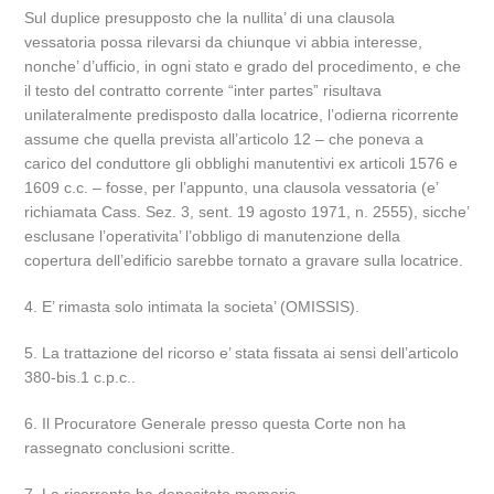
Sul duplice presupposto che la nullita’ di una clausola
vessatoria possa rilevarsi da chiunque vi abbia interesse,
nonche’ d’ufficio, in ogni stato e grado del procedimento, e che
il testo del contratto corrente “inter partes” risultava
unilateralmente predisposto dalla locatrice, l’odierna ricorrente
assume che quella prevista all’articolo 12 – che poneva a
carico del conduttore gli obblighi manutentivi ex articoli 1576 e
1609 c.c. – fosse, per l’appunto, una clausola vessatoria (e’
richiamata Cass. Sez. 3, sent. 19 agosto 1971, n. 2555), sicche’
esclusane l’operativita’ l’obbligo di manutenzione della
copertura dell’edificio sarebbe tornato a gravare sulla locatrice.
4. E’ rimasta solo intimata la societa’ (OMISSIS).
5. La trattazione del ricorso e’ stata fissata ai sensi dell’articolo
380-bis.1 c.p.c..
6. Il Procuratore Generale presso questa Corte non ha
rassegnato conclusioni scritte.