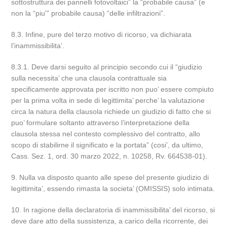
sottostruttura dei pannelli fotovoltaici” la “probabile causa” (e
non la “piu'” probabile causa) “delle infiltrazioni”.
8.3. Infine, pure del terzo motivo di ricorso, va dichiarata
l’inammissibilita’.
8.3.1. Deve darsi seguito al principio secondo cui il “giudizio
sulla necessita’ che una clausola contrattuale sia
specificamente approvata per iscritto non puo’ essere compiuto
per la prima volta in sede di legittimita’ perche’ la valutazione
circa la natura della clausola richiede un giudizio di fatto che si
puo’ formulare soltanto attraverso l’interpretazione della
clausola stessa nel contesto complessivo del contratto, allo
scopo di stabilirne il significato e la portata” (cosi’, da ultimo,
Cass. Sez. 1, ord. 30 marzo 2022, n. 10258, Rv. 664538-01).
9. Nulla va disposto quanto alle spese del presente giudizio di
legittimita’, essendo rimasta la societa’ (OMISSIS) solo intimata.
10. In ragione della declaratoria di inammissibilita’ del ricorso, si
deve dare atto della sussistenza, a carico della ricorrente, dei