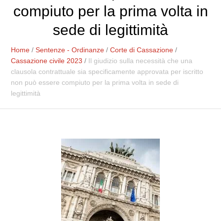
compiuto per la prima volta in
sede di legittimità
Home
/
Sentenze - Ordinanze
/
Corte di Cassazione
/
Cassazione civile 2023
/
Il giudizio sulla necessità che una
clausola contrattuale sia specificamente approvata per iscritto
non può essere compiuto per la prima volta in sede di
legittimità