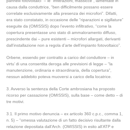
pannelli fotovoltaici” – le “infiltrazioni, massicce”, lamentate in
causa dalla conduttrice, “ben difficilmente possano essere
correlate esclusivamente alla presenza dei microfori”. Difatti,
era stato constatato, in occasione delle “riparazioni e sigillature”
eseguite da (OMISSIS) dopo l’evento infiltrativo, “come la
copertura presentasse uno stato di ammaloramento diffuso,
prescindente dai – pure esistenti – microfori allargati, derivanti
dall’installazione non a regola d’arte dell’impianto fotovoltaico”.
Orbene, essendo per contratto a carico del conduttore – in
virtu’ di una consentita deroga alle previsioni di legge – “la
manutenzione, ordinaria e straordinaria, della copertura”,
nessun addebito poteva muoversi a carico della locatrice.
3. Avverso la sentenza della Corte ambrosiana ha proposto
ricorso per cassazione (OMISSIS), sulla base – come detto – di
tre motivi.
3.1. Il primo motivo denuncia – ex articolo 360 c.p.c., comma 1,
n. 5) – “omessa valutazione di un fatto decisivo risultante dalla
relazione depositata dall’Arch. (OMISSIS) in esito all’ATP e