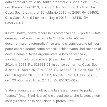
dato conto di tutte le risultanze probatorie” (Cass. Sez. 6-Lav.,
ord. 8 novembre 2019, n. 28887, Rv. 655596-01; cfr. anche
Cass. Sez. 6-Lav., ord. 10 febbraio 2015, n. 2498, Rv. 634531-
01 e Cass. Sez. 6-Lav., ord. 1luglio 2015, n. 13448, Rv.
635853-01).
Il tutto, inoltre, senza tacere la circostanza che i – pretesi – fatti
omessi, cioe’ le risultanze della CTU (e della relativa
documentazione fotografica), se anche si considerano tali, per
poter essere dedotti come omessi, richiedevano l’indicazione di
dove e come si fosse argomentata la loro esistenza e,
soprattutto, la loro decisivita’ (Cass. Sez. Un., sent. 7 aprile
2014, n. 8053, Rv. 629831-01; in senso conforme, Cass. Sez.
3, sent. 11 aprile 2017, n. 9253, Rv. 643845-01; Cass. Sez. 6-3,
ord. 10 agosto 2017, n. 19987, Rv. 645359-01; Cass. Sez. 2,
ord. 29 ottobre 2018, n. 27415, Rv. 651028-01).
Si deve aggiungere, inoltre, che la stessa ricorrente parla di
“aspetti” (pag. 8 del ricorso) e cio’ tradisce anche la stessa non
configurabilita’ della deduzione di pretesi “fatti”.