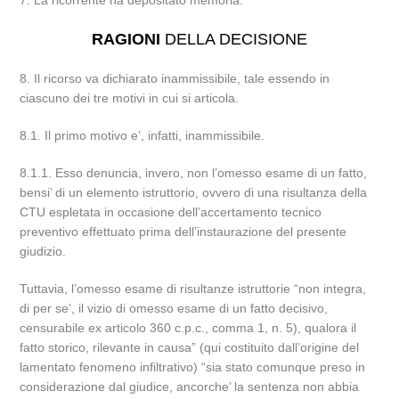
7. La ricorrente ha depositato memoria.
RAGIONI
DELLA DECISIONE
8. Il ricorso va dichiarato inammissibile, tale essendo in
ciascuno dei tre motivi in cui si articola.
8.1. Il primo motivo e’, infatti, inammissibile.
8.1.1. Esso denuncia, invero, non l’omesso esame di un fatto,
bensi’ di un elemento istruttorio, ovvero di una risultanza della
CTU espletata in occasione dell’accertamento tecnico
preventivo effettuato prima dell’instaurazione del presente
giudizio.
Tuttavia, l’omesso esame di risultanze istruttorie “non integra,
di per se’, il vizio di omesso esame di un fatto decisivo,
censurabile ex articolo 360 c.p.c., comma 1, n. 5), qualora il
fatto storico, rilevante in causa” (qui costituito dall’origine del
lamentato fenomeno infiltrativo) “sia stato comunque preso in
considerazione dal giudice, ancorche’ la sentenza non abbia