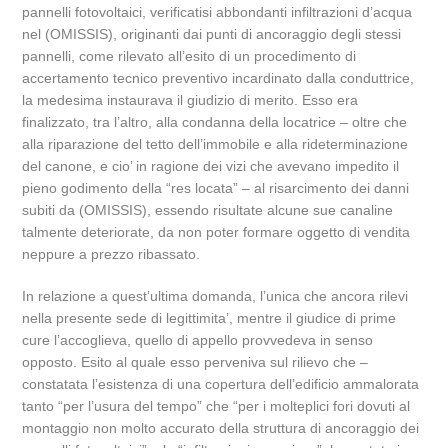
pannelli fotovoltaici, verificatisi abbondanti infiltrazioni d’acqua
nel (OMISSIS), originanti dai punti di ancoraggio degli stessi
pannelli, come rilevato all’esito di un procedimento di
accertamento tecnico preventivo incardinato dalla conduttrice,
la medesima instaurava il giudizio di merito. Esso era
finalizzato, tra l’altro, alla condanna della locatrice – oltre che
alla riparazione del tetto dell’immobile e alla rideterminazione
del canone, e cio’ in ragione dei vizi che avevano impedito il
pieno godimento della “res locata” – al risarcimento dei danni
subiti da (OMISSIS), essendo risultate alcune sue canaline
talmente deteriorate, da non poter formare oggetto di vendita
neppure a prezzo ribassato.
In relazione a quest’ultima domanda, l’unica che ancora rilevi
nella presente sede di legittimita’, mentre il giudice di prime
cure l’accoglieva, quello di appello provvedeva in senso
opposto. Esito al quale esso perveniva sul rilievo che –
constatata l’esistenza di una copertura dell’edificio ammalorata
tanto “per l’usura del tempo” che “per i molteplici fori dovuti al
montaggio non molto accurato della struttura di ancoraggio dei