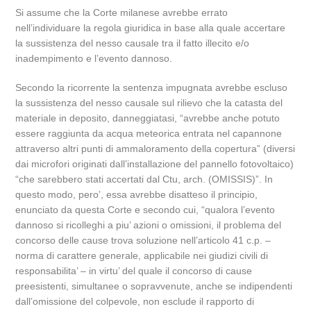
Si assume che la Corte milanese avrebbe errato
nell’individuare la regola giuridica in base alla quale accertare
la sussistenza del nesso causale tra il fatto illecito e/o
inadempimento e l’evento dannoso.
Secondo la ricorrente la sentenza impugnata avrebbe escluso
la sussistenza del nesso causale sul rilievo che la catasta del
materiale in deposito, danneggiatasi, “avrebbe anche potuto
essere raggiunta da acqua meteorica entrata nel capannone
attraverso altri punti di ammaloramento della copertura” (diversi
dai microfori originati dall’installazione del pannello fotovoltaico)
“che sarebbero stati accertati dal Ctu, arch. (OMISSIS)”. In
questo modo, pero’, essa avrebbe disatteso il principio,
enunciato da questa Corte e secondo cui, “qualora l’evento
dannoso si ricolleghi a piu’ azioni o omissioni, il problema del
concorso delle cause trova soluzione nell’articolo 41 c.p. –
norma di carattere generale, applicabile nei giudizi civili di
responsabilita’ – in virtu’ del quale il concorso di cause
preesistenti, simultanee o sopravvenute, anche se indipendenti
dall’omissione del colpevole, non esclude il rapporto di