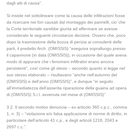
dagli atti di causa”.
Si insiste nel sottolineare come la causa delle infiltrazioni fosse
da ricercare nei fori causati dal montaggio dei pannelli, cio’ che
la Corte territoriale sarebbe giunta ad affermare se avesse
considerato le seguenti circostanze decisive. Ovvero che, poco
dopo la trasmissione della bozza di perizia ai consulenti delle
parti, il predetto Arch. (OMISSIS) “eseguiva sopralluogo presso
il capannone (in data (OMISSIS)), in occasione del quale aveva
modo di appurare che i fenomeni infiltrativi erano ancora
persistenti”, cosi’ come gli stessi – secondo quanto si legge nel
suo stesso elaborato – risultavano “anche nell’autunno del
(OMISSIS) e dell’anno (OMISSIS)”, e dunque “in seguito
all’immediatezza dell’asserita riparazione della guaina ad opera
di (OMISSIS) S.r.l. avvenuta nel mese di (OMISSIS)”.
3.2. Il secondo motivo denuncia – ex articolo 360 c.p.c., comma
1, n. 3) – “violazione e/o falsa applicazione di norme di diritto, in
particolare dell’articolo 41 c.p., e degli articoli 1218, 2043 e
2697 c.c.”.