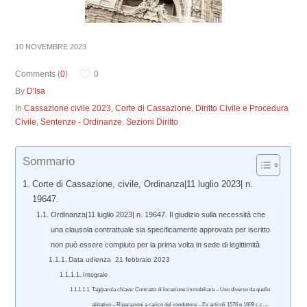
10 NOVEMBRE 2023
Comments (
0
)
0
By
D'Isa
In
Cassazione civile 2023
,
Corte di Cassazione
,
Diritto Civile e Procedura
Civile
,
Sentenze - Ordinanze
,
Sezioni Diritto
Sommario
Corte di Cassazione, civile, Ordinanza|11 luglio 2023| n.
19647.
Ordinanza|11 luglio 2023| n. 19647. Il giudizio sulla necessità che
una clausola contrattuale sia specificamente approvata per iscritto
non può essere compiuto per la prima volta in sede di legittimità
Data udienza 21 febbraio 2023
Integrale
Tag/parola chiave: Contratto di locazione immobiliare – Uso diverso da quello
abitativo – Riparazioni a carico del conduttore – Ex articoli 1576 e 1609 c.c. –