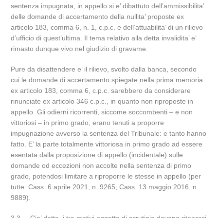
sentenza impugnata, in appello si e’ dibattuto dell’ammissibilita’
delle domande di accertamento della nullita’ proposte ex
articolo 183, comma 6, n. 1, c.p.c. e dell’attuabilita’ di un rilievo
d’ufficio di quest’ultima. Il tema relativo alla detta invalidita’ e’
rimasto dunque vivo nel giudizio di gravame.
Pure da disattendere e’ il rilievo, svolto dalla banca, secondo
cui le domande di accertamento spiegate nella prima memoria
ex articolo 183, comma 6, c.p.c. sarebbero da considerare
rinunciate ex articolo 346 c.p.c., in quanto non riproposte in
appello. Gli odierni ricorrenti, siccome soccombenti – e non
vittoriosi – in primo grado, erano tenuti a proporre
impugnazione avverso la sentenza del Tribunale: e tanto hanno
fatto. E’ la parte totalmente vittoriosa in primo grado ad essere
esentata dalla proposizione di appello (incidentale) sulle
domande od eccezioni non accolte nella sentenza di primo
grado, potendosi limitare a riproporre le stesse in appello (per
tutte: Cass. 6 aprile 2021, n. 9265; Cass. 13 maggio 2016, n.
9889).