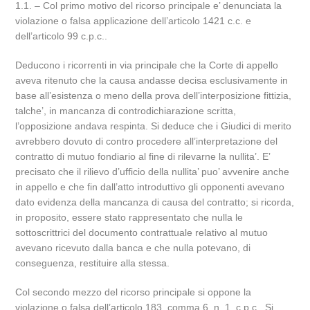
1.1. – Col primo motivo del ricorso principale e’ denunciata la
violazione o falsa applicazione dell’articolo 1421 c.c. e
dell’articolo 99 c.p.c..
Deducono i ricorrenti in via principale che la Corte di appello
aveva ritenuto che la causa andasse decisa esclusivamente in
base all’esistenza o meno della prova dell’interposizione fittizia,
talche’, in mancanza di controdichiarazione scritta,
l’opposizione andava respinta. Si deduce che i Giudici di merito
avrebbero dovuto di contro procedere all’interpretazione del
contratto di mutuo fondiario al fine di rilevarne la nullita’. E’
precisato che il rilievo d’ufficio della nullita’ puo’ avvenire anche
in appello e che fin dall’atto introduttivo gli opponenti avevano
dato evidenza della mancanza di causa del contratto; si ricorda,
in proposito, essere stato rappresentato che nulla le
sottoscrittrici del documento contrattuale relativo al mutuo
avevano ricevuto dalla banca e che nulla potevano, di
conseguenza, restituire alla stessa.
Col secondo mezzo del ricorso principale si oppone la
violazione o falsa dell’articolo 183, comma 6, n. 1, c.p.c.. Si