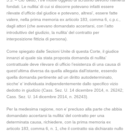
3.3. – Cio’ detto, i tre motivi oggetto di scrutinio devono ritenersi
fondati. Le nullita’ di cui si discorre potevano infatti essere
rilevate d’ufficio dal giudice e potevano, altresi’, essere fatte
valere, nella prima memoria ex articolo 183, comma 6, c.p.c.,
dagli attori (che avevano domandato accertarsi, con l’atto
introduttivo del giudizio, la nullita’ del contratto per
interposizione fittizia di persona).
Come spiegato dalle Sezioni Unite di questa Corte, il giudice
innanzi al quale sia stata proposta domanda di nullita’
contrattuale deve rilevare di ufficio l’esistenza di una causa di
quest’ultima diversa da quella allegata dall’istante, essendo
quella domanda pertinente ad un diritto autodeterminato,
sicche’ e’ individuata indipendentemente dallo specifico vizio
dedotto in giudizio (Cass. Sez. U. 14 dicembre 2014, n. 26242;
Cass. Sez. U. 14 dicembre 2014, n. 26243).
Per la medesima ragione, non e’ precluso alla parte che abbia
domandato accertarsi la nullita’ del contratto per una
determinata causa, richiedere, con la prima memoria ex
articolo 183, comma 6, n. 1, che il contratto sia dichiarato nullo