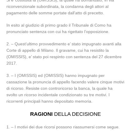
Si e’ costituita la (OMISSIS), la quale ha domandato, in via
riconvenzionale subordinata, la condanna degli attori al
pagamento delle somme portate dall’atto di precetto.
In esito al giudizio di primo grado il Tribunale di Como ha
pronunciato sentenza con cui ha rigettato l’opposizione.
2. – Quest’ultimo provvedimento e’ stato impugnato avanti alla
Corte di appello di Milano. Il gravame, cui ha resistito la
(OMISSIS), e’ stato poi respinto con sentenza del 27 dicembre
2017.
3. – I (OMISSIS) ed (OMISSIS) hanno impugnato per
cassazione la pronuncia di appello facendo valere cinque motivi
di ricorso. Resiste con controricorso la banca, la quale ha
svolto un ricorso incidentale condizionato su tre motivi. I
ricorrenti principali hanno depositato memoria.
RAGIONI
DELLA DECISIONE
1. – I motivi dei due ricorsi possono riassumersi come segue.