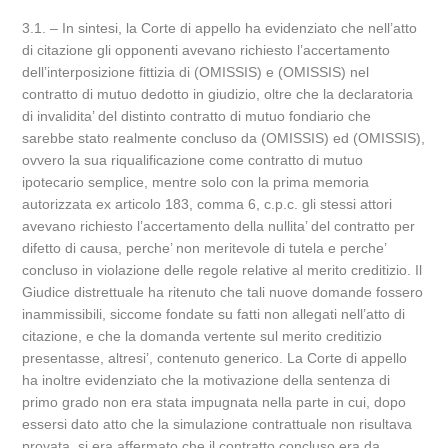
3.1. – In sintesi, la Corte di appello ha evidenziato che nell’atto
di citazione gli opponenti avevano richiesto l’accertamento
dell’interposizione fittizia di (OMISSIS) e (OMISSIS) nel
contratto di mutuo dedotto in giudizio, oltre che la declaratoria
di invalidita’ del distinto contratto di mutuo fondiario che
sarebbe stato realmente concluso da (OMISSIS) ed (OMISSIS),
ovvero la sua riqualificazione come contratto di mutuo
ipotecario semplice, mentre solo con la prima memoria
autorizzata ex articolo 183, comma 6, c.p.c. gli stessi attori
avevano richiesto l’accertamento della nullita’ del contratto per
difetto di causa, perche’ non meritevole di tutela e perche’
concluso in violazione delle regole relative al merito creditizio. Il
Giudice distrettuale ha ritenuto che tali nuove domande fossero
inammissibili, siccome fondate su fatti non allegati nell’atto di
citazione, e che la domanda vertente sul merito creditizio
presentasse, altresi’, contenuto generico. La Corte di appello
ha inoltre evidenziato che la motivazione della sentenza di
primo grado non era stata impugnata nella parte in cui, dopo
essersi dato atto che la simulazione contrattuale non risultava
provata, si era affermato che il contratto concluso era da