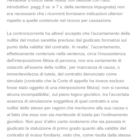
rilevabilita’ d’ufficio delle nullita’ non dedotte con l’atto
introduttivo: pagg.3 ss. e 7 s. della sentenza impugnata) non
era necessario che i ricorrenti fornissero indicazioni ulteriori
rispetto a quelle contenute nel ricorso per cassazione.
La controricorrente ha altresi’ eccepito che l’accertamento della
nullita’ del mutuo sarebbe precluso dal giudicato formatosi sul
punto della validita’ del contratto. In realta’, l’accertamento,
effettivamente contenuto nella sentenza, circa l’insussistenza
dell’interposizione fittizia di persona, non era certamente di
ostacolo all’esame della nullita’, per mancanza di causa, o
immeritevolezza di tutela, del contratto denunciato come
simulato (contratto che la Corte di appello ha invece escluso
fosse stato oggetto di una interposizione fittizia): non si ravvisa
alcuna incompatibilita’, sul piano logico-giuridico, tra l’accertata
assenza di simulazione soggettiva di quel contratto e una
nullita’ dello stesso per ragioni che ineriscono alla sua causa o
al fatto che esso non sia meritevole di tutela per l’ordinamento
giuridico. Non puo’ d’altro canto sostenersi che sia passata in
giudicato la statuizione di primo grado quanto alla validita’ del
contratto di mutuo fondiario, visto che, come risulta dalla stessa