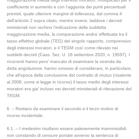
maggiorazione media degli interessi moratori, moltiplicato per il
coefficiente in aumento e con l’aggiunta dei punti percentuali
previsti, quale ulteriore margine di tolleranza, dal comma 4
dell’articolo 2 sopra citato, mentre invece, laddove i decreti
ministeriali non rechino l’indicazione della suddetta
maggiorazione media, la comparazione andra’ effettuata tra il
tasso effettivo globale (TEG) del singolo rapporto, comprensivo
degli interessi moratori, e il TEGM cosi’ come rilevato nei
suddetti decreti (Cass. Sez. U. 18 settembre 2020, n. 19597). I
ricorrenti hanno pero’ mancato di esaminare la vicenda da
detta angolazione: hanno omesso di considerare, in particolare,
che all’epoca della conclusione del contratto di mutuo (risalente
al 2008, come si legge in ricorso) il tasso medio degli interessi
moratori era gia’ incluso nei decreti ministeriali di rilevazione del
TEGM.
6. – Restano da esaminare il secondo e il terzo motivo di
ricorso incidentale.
6.1. – I medesimi risultano essere palesemente inammissibili,
non constando di censure portate avverso la sentenza di