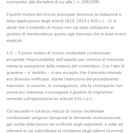
contrarieta’ alla disciplina di cui alla l. n. 108/1996.
Il quinto motivo del ricorso principale denuncia la violazione o
falsa applicazione degli articoli 1813, 1814 e 833 c.c.. Ci si
duole che il contratto di mutuo non sia stato sottoposto al
giudizio di meritevolezza quanto agli interessi che in esso erano
implicati.
1.2. – Il primo motivo di ricorso incidentale condizionato
prospetta l’improcedibilita’ dell’appello per carenza di interesse
stante la cessazione della materia del contendere. Con l’atto di
gravame – e’ dedotto – si era eccepito che il precetto intimato
era divenuto inefficace, stante l’estinzione del procedimento
esecutivo: si assume, in conseguenza, che la controparte non
aveva piu’ interesse a proseguire il giudizio di cognizione
vertente sull’opposizione ex articolo 615 c.p.c..
Col secondo e col terzo mezzo di ricorso incidentale
condizionato vengono riproposte le domande riconvenzionali
gia’ svolte dalla banca nei confronti degli opponenti, e volte ad
ottenere in via subordinata la condanna degli odierni ricorrenti