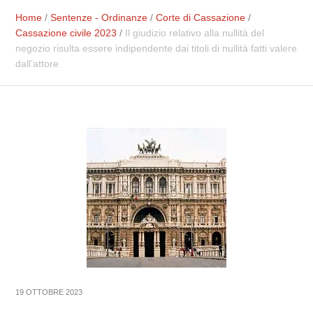
Home
/
Sentenze - Ordinanze
/
Corte di Cassazione
/
Cassazione civile 2023
/
Il giudizio relativo alla nullità del
negozio risulta essere indipendente dai titoli di nullità fatti valere
dall’attore
19 OTTOBRE 2023