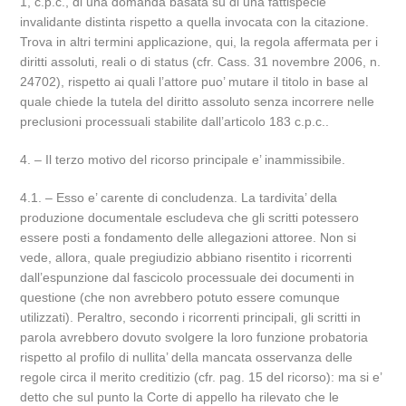
1, c.p.c., di una domanda basata su di una fattispecie
invalidante distinta rispetto a quella invocata con la citazione.
Trova in altri termini applicazione, qui, la regola affermata per i
diritti assoluti, reali o di status (cfr. Cass. 31 novembre 2006, n.
24702), rispetto ai quali l’attore puo’ mutare il titolo in base al
quale chiede la tutela del diritto assoluto senza incorrere nelle
preclusioni processuali stabilite dall’articolo 183 c.p.c..
4. – Il terzo motivo del ricorso principale e’ inammissibile.
4.1. – Esso e’ carente di concludenza. La tardivita’ della
produzione documentale escludeva che gli scritti potessero
essere posti a fondamento delle allegazioni attoree. Non si
vede, allora, quale pregiudizio abbiano risentito i ricorrenti
dall’espunzione dal fascicolo processuale dei documenti in
questione (che non avrebbero potuto essere comunque
utilizzati). Peraltro, secondo i ricorrenti principali, gli scritti in
parola avrebbero dovuto svolgere la loro funzione probatoria
rispetto al profilo di nullita’ della mancata osservanza delle
regole circa il merito creditizio (cfr. pag. 15 del ricorso): ma si e’
detto che sul punto la Corte di appello ha rilevato che le