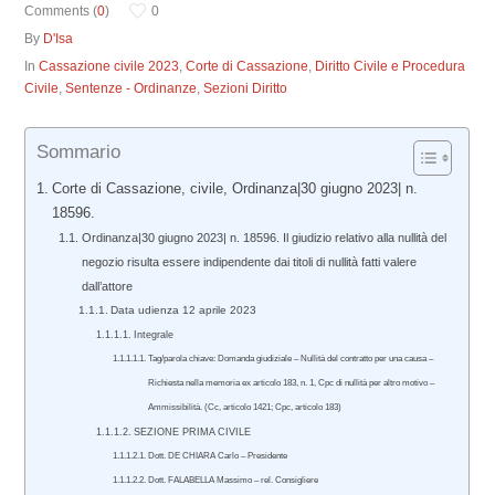
Comments (
0
)
0
By
D'Isa
In
Cassazione civile 2023
,
Corte di Cassazione
,
Diritto Civile e Procedura
Civile
,
Sentenze - Ordinanze
,
Sezioni Diritto
Sommario
Corte di Cassazione, civile, Ordinanza|30 giugno 2023| n.
18596.
Ordinanza|30 giugno 2023| n. 18596. Il giudizio relativo alla nullità del
negozio risulta essere indipendente dai titoli di nullità fatti valere
dall’attore
Data udienza 12 aprile 2023
Integrale
Tag/parola chiave: Domanda giudiziale – Nullità del contratto per una causa –
Richiesta nella memoria ex articolo 183, n. 1, Cpc di nullità per altro motivo –
Ammissibilità. (Cc, articolo 1421; Cpc, articolo 183)
SEZIONE PRIMA CIVILE
Dott. DE CHIARA Carlo – Presidente
Dott. FALABELLA Massimo – rel. Consigliere