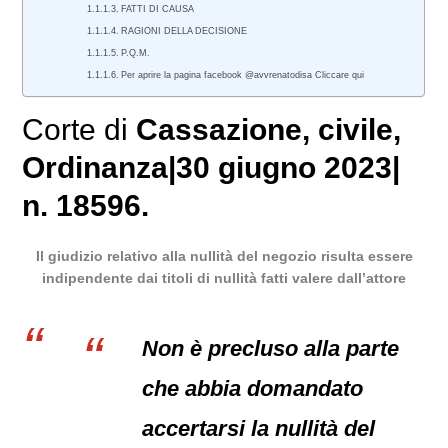
FATTI DI CAUSA
RAGIONI DELLA DECISIONE
P.Q.M.
Per aprire la pagina facebook @avvrenatodisa Cliccare qui
Corte di
Cassazione
,
civile
,
Ordinanza
|
30 giugno 2023
|
n. 18596.
Il giudizio relativo alla nullità del negozio risulta essere
indipendente dai titoli di nullità fatti valere dall’attore
Non è precluso alla parte
che abbia domandato
accertarsi la nullità del