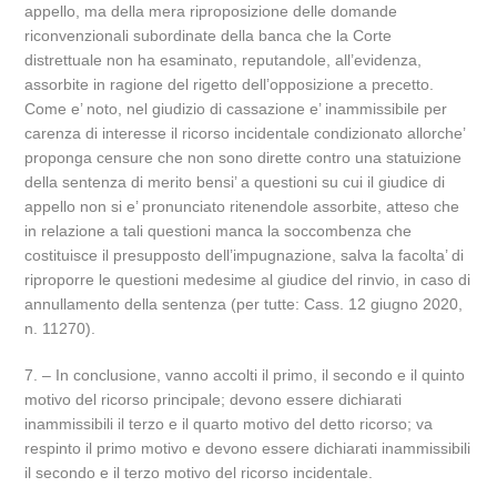
appello, ma della mera riproposizione delle domande
riconvenzionali subordinate della banca che la Corte
distrettuale non ha esaminato, reputandole, all’evidenza,
assorbite in ragione del rigetto dell’opposizione a precetto.
Come e’ noto, nel giudizio di cassazione e’ inammissibile per
carenza di interesse il ricorso incidentale condizionato allorche’
proponga censure che non sono dirette contro una statuizione
della sentenza di merito bensi’ a questioni su cui il giudice di
appello non si e’ pronunciato ritenendole assorbite, atteso che
in relazione a tali questioni manca la soccombenza che
costituisce il presupposto dell’impugnazione, salva la facolta’ di
riproporre le questioni medesime al giudice del rinvio, in caso di
annullamento della sentenza (per tutte: Cass. 12 giugno 2020,
n. 11270).
7. – In conclusione, vanno accolti il primo, il secondo e il quinto
motivo del ricorso principale; devono essere dichiarati
inammissibili il terzo e il quarto motivo del detto ricorso; va
respinto il primo motivo e devono essere dichiarati inammissibili
il secondo e il terzo motivo del ricorso incidentale.