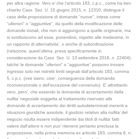
per altra ragione. Vero e’ che l’articolo 183, c.p.c., come ha ben
chiarito Cass. Sez. U. 15 giugno 2015, n. 12310, distingue il
caso della proposizione di domande “nuove”, intese come
“ulteriori” o “aggiuntive”, da quello della modificazione delle
domande iniziali, che non si aggiungono a quelle originarie, ma
si sostituiscono ad esse, ponendosi, rispetto alle medesime, in
un rapporto di alternativita’, o anche di subordinazione
(relazione, quest’ultima, presa specificamente in
considerazione da Cass. Sez. U. 13 settembre 2018, n. 22404):
talche’ le domande “ulteriori” o “aggiuntive” possono trovare
ingresso solo nei ristretti limiti segnati dall’articolo 183, comma
5, c.p.c. (ove siano, cioe’, conseguenza della domanda
riconvenzionale o dell’eccezione del convenuto). E’ altrettanto
vero, pero’, che essendo la domanda di accertamento della
nullita’ negoziale soggetta al trattamento riservato alle
domande di accertamento dei diritti autodeterminati inerenti a
situazioni giuridiche assolute, il giudizio relativo alla nullita’ del
negozio risulta essere indipendente dai titoli di nullita’ fatti
valere dall’attore e non puo’ ritenersi pertanto preclusa la
proposizione, nella prima memoria ex articolo 183, comma 6, n.