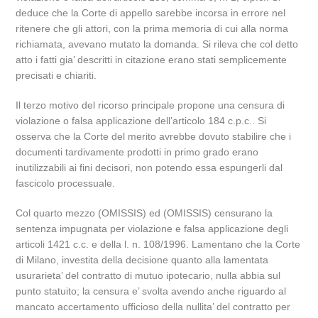
deduce che la Corte di appello sarebbe incorsa in errore nel
ritenere che gli attori, con la prima memoria di cui alla norma
richiamata, avevano mutato la domanda. Si rileva che col detto
atto i fatti gia’ descritti in citazione erano stati semplicemente
precisati e chiariti.
Il terzo motivo del ricorso principale propone una censura di
violazione o falsa applicazione dell’articolo 184 c.p.c.. Si
osserva che la Corte del merito avrebbe dovuto stabilire che i
documenti tardivamente prodotti in primo grado erano
inutilizzabili ai fini decisori, non potendo essa espungerli dal
fascicolo processuale.
Col quarto mezzo (OMISSIS) ed (OMISSIS) censurano la
sentenza impugnata per violazione e falsa applicazione degli
articoli 1421 c.c. e della l. n. 108/1996. Lamentano che la Corte
di Milano, investita della decisione quanto alla lamentata
usurarieta’ del contratto di mutuo ipotecario, nulla abbia sul
punto statuito; la censura e’ svolta avendo anche riguardo al
mancato accertamento ufficioso della nullita’ del contratto per