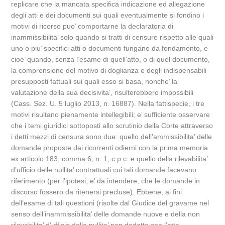
replicare che la mancata specifica indicazione ed allegazione
degli atti e dei documenti sui quali eventualmente si fondino i
motivi di ricorso puo’ comportarne la declaratoria di
inammissibilita’ solo quando si tratti di censure rispetto alle quali
uno o piu’ specifici atti o documenti fungano da fondamento, e
cioe’ quando, senza l’esame di quell’atto, o di quel documento,
la comprensione del motivo di doglianza e degli indispensabili
presupposti fattuali sui quali esso si basa, nonche’ la
valutazione della sua decisivita’, risulterebbero impossibili
(Cass. Sez. U. 5 luglio 2013, n. 16887). Nella fattispecie, i tre
motivi risultano pienamente intellegibili; e’ sufficiente osservare
che i temi giuridici sottoposti allo scrutinio della Corte attraverso
i detti mezzi di censura sono due: quello dell’ammissibilita’ delle
domande proposte dai ricorrenti odierni con la prima memoria
ex articolo 183, comma 6, n. 1, c.p.c. e quello della rilevabilita’
d’ufficio delle nullita’ contrattuali cui tali domande facevano
riferimento (per l’ipotesi, e’ da intendere, che le domande in
discorso fossero da ritenersi precluse). Ebbene, ai fini
dell’esame di tali questioni (risolte dal Giudice del gravame nel
senso dell’inammissibilita’ delle domande nuove e della non