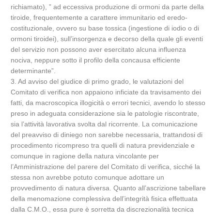
richiamato), ” ad eccessiva produzione di ormoni da parte della
tiroide, frequentemente a carattere immunitario ed eredo-
costituzionale, ovvero su base tossica (ingestione di iodio o di
ormoni tiroidei), sull’insorgenza e decorso della quale gli eventi
del servizio non possono aver esercitato alcuna influenza
nociva, neppure sotto il profilo della concausa efficiente
determinante”.
3. Ad avviso del giudice di primo grado, le valutazioni del
Comitato di verifica non appaiono inficiate da travisamento dei
fatti, da macroscopica illogicità o errori tecnici, avendo lo stesso
preso in adeguata considerazione sia le patologie riscontrate,
sia l’attività lavorativa svolta dal ricorrente. La comunicazione
del preavviso di diniego non sarebbe necessaria, trattandosi di
procedimento ricompreso tra quelli di natura previdenziale e
comunque in ragione della natura vincolante per
l’Amministrazione del parere del Comitato di verifica, sicché la
stessa non avrebbe potuto comunque adottare un
provvedimento di natura diversa. Quanto all’ascrizione tabellare
della menomazione complessiva dell’integrità fisica effettuata
dalla C.M.O., essa pure è sorretta da discrezionalità tecnica