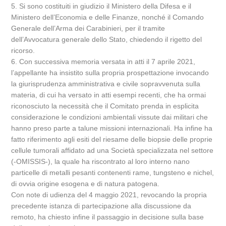
5. Si sono costituiti in giudizio il Ministero della Difesa e il
Ministero dell’Economia e delle Finanze, nonché il Comando
Generale dell’Arma dei Carabinieri, per il tramite
dell’Avvocatura generale dello Stato, chiedendo il rigetto del
ricorso.
6. Con successiva memoria versata in atti il 7 aprile 2021,
l’appellante ha insistito sulla propria prospettazione invocando
la giurisprudenza amministrativa e civile sopravvenuta sulla
materia, di cui ha versato in atti esempi recenti, che ha ormai
riconosciuto la necessità che il Comitato prenda in esplicita
considerazione le condizioni ambientali vissute dai militari che
hanno preso parte a talune missioni internazionali. Ha infine ha
fatto riferimento agli esiti del riesame delle biopsie delle proprie
cellule tumorali affidato ad una Società specializzata nel settore
(-OMISSIS-), la quale ha riscontrato al loro interno nano
particelle di metalli pesanti contenenti rame, tungsteno e nichel,
di ovvia origine esogena e di natura patogena.
Con note di udienza del 4 maggio 2021, revocando la propria
precedente istanza di partecipazione alla discussione da
remoto, ha chiesto infine il passaggio in decisione sulla base