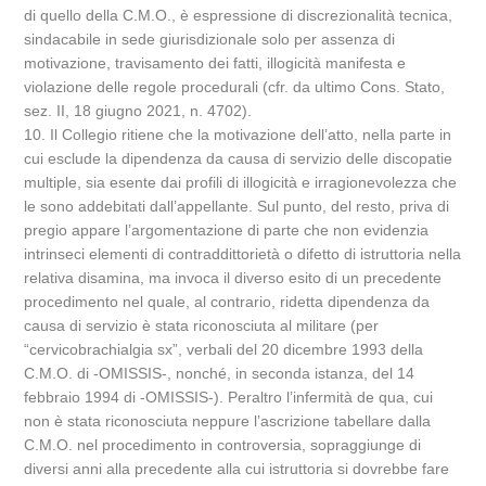
di quello della C.M.O., è espressione di discrezionalità tecnica,
sindacabile in sede giurisdizionale solo per assenza di
motivazione, travisamento dei fatti, illogicità manifesta e
violazione delle regole procedurali (cfr. da ultimo Cons. Stato,
sez. II, 18 giugno 2021, n. 4702).
10. Il Collegio ritiene che la motivazione dell’atto, nella parte in
cui esclude la dipendenza da causa di servizio delle discopatie
multiple, sia esente dai profili di illogicità e irragionevolezza che
le sono addebitati dall’appellante. Sul punto, del resto, priva di
pregio appare l’argomentazione di parte che non evidenzia
intrinseci elementi di contraddittorietà o difetto di istruttoria nella
relativa disamina, ma invoca il diverso esito di un precedente
procedimento nel quale, al contrario, ridetta dipendenza da
causa di servizio è stata riconosciuta al militare (per
“cervicobrachialgia sx”, verbali del 20 dicembre 1993 della
C.M.O. di -OMISSIS-, nonché, in seconda istanza, del 14
febbraio 1994 di -OMISSIS-). Peraltro l’infermità de qua, cui
non è stata riconosciuta neppure l’ascrizione tabellare dalla
C.M.O. nel procedimento in controversia, sopraggiunge di
diversi anni alla precedente alla cui istruttoria si dovrebbe fare