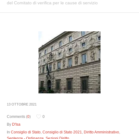
del Comitato di verifica per le cause di servizio
13 OTTOBRE 2021
Comments (
0
)
0
By
D'Isa
In
Consiglio di Stato
,
Consiglio di Stato 2021
,
Diritto Amministrativo
,
Sentenze - Ordinanze
,
Sezioni Diritto