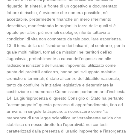
riguardo. In sintesi, a fronte di un oggettivo e documentato
fattore di rischio, è evidente che non era possibile, né
accettabile, pretermettere finanche un mero riferimento
descrittivo, manifestando le ragioni in forza delle quali si è
optato per altre, più normali eziologie, riferite tuttavia a
condizioni di vita non connotate da tale peculiare esperienza.
13. Il tema della c.d. “sindrome dei balcani”, al contrario, per la
quale molti militari, tornati da missioni nei territori dell’ex
Jugoslavia, probabilmente a causa dell’esposizione alle
radiazioni ionizzanti dell’uranio impoverito, utilizzato come
punta dei proiettili anticarro, hanno poi sviluppato malattie
croniche e terminali, è stato al centro del dibattito nazionale,
tanto da confluire in iniziative legislative e determinare la
costituzione di numerose Commissioni parlamentari d’inchiesta.
14. La giurisprudenza di questo Consiglio di Stato ha pertanto
“accompagnato” questo percorso di approfondimento, fino ad
arrivare, in singole fattispecie, a riconoscere come “la
mancanza di una legge scientifica universalmente valida che
stabilisca un nesso diretto fra l’operatività nei contesti
caratterizzati dalla presenza di uranio impoverito e l’insorgenza