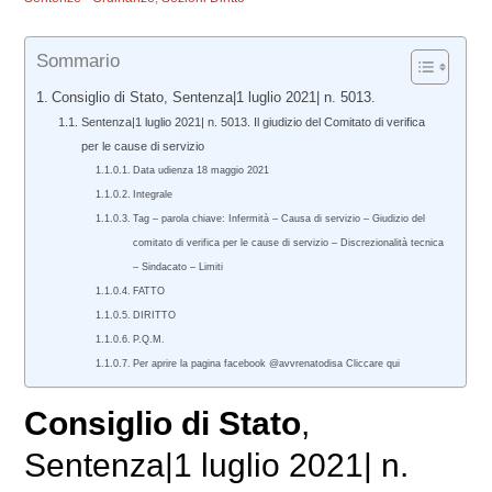
Sommario
Consiglio di Stato, Sentenza|1 luglio 2021| n. 5013.
Sentenza|1 luglio 2021| n. 5013. Il giudizio del Comitato di verifica
per le cause di servizio
Data udienza 18 maggio 2021
Integrale
Tag – parola chiave: Infermità – Causa di servizio – Giudizio del
comitato di verifica per le cause di servizio – Discrezionalità tecnica
– Sindacato – Limiti
FATTO
DIRITTO
P.Q.M.
Per aprire la pagina facebook @avvrenatodisa Cliccare qui
Consiglio di Stato
,
Sentenza|1 luglio 2021| n.