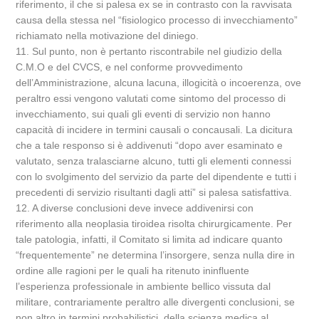
riferimento, il che si palesa ex se in contrasto con la ravvisata
causa della stessa nel “fisiologico processo di invecchiamento”
richiamato nella motivazione del diniego.
11. Sul punto, non è pertanto riscontrabile nel giudizio della
C.M.O e del CVCS, e nel conforme provvedimento
dell’Amministrazione, alcuna lacuna, illogicità o incoerenza, ove
peraltro essi vengono valutati come sintomo del processo di
invecchiamento, sui quali gli eventi di servizio non hanno
capacità di incidere in termini causali o concausali. La dicitura
che a tale responso si è addivenuti “dopo aver esaminato e
valutato, senza tralasciarne alcuno, tutti gli elementi connessi
con lo svolgimento del servizio da parte del dipendente e tutti i
precedenti di servizio risultanti dagli atti” si palesa satisfattiva.
12. A diverse conclusioni deve invece addivenirsi con
riferimento alla neoplasia tiroidea risolta chirurgicamente. Per
tale patologia, infatti, il Comitato si limita ad indicare quanto
“frequentemente” ne determina l’insorgere, senza nulla dire in
ordine alle ragioni per le quali ha ritenuto ininfluente
l’esperienza professionale in ambiente bellico vissuta dal
militare, contrariamente peraltro alle divergenti conclusioni, se
non altro in termini probabilistici, della scienza medica al