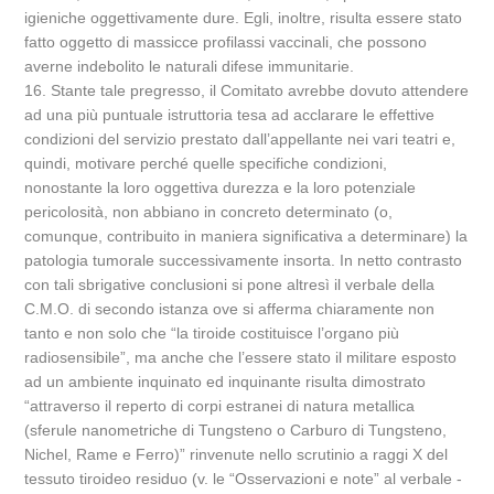
igieniche oggettivamente dure. Egli, inoltre, risulta essere stato
fatto oggetto di massicce profilassi vaccinali, che possono
averne indebolito le naturali difese immunitarie.
16. Stante tale pregresso, il Comitato avrebbe dovuto attendere
ad una più puntuale istruttoria tesa ad acclarare le effettive
condizioni del servizio prestato dall’appellante nei vari teatri e,
quindi, motivare perché quelle specifiche condizioni,
nonostante la loro oggettiva durezza e la loro potenziale
pericolosità, non abbiano in concreto determinato (o,
comunque, contribuito in maniera significativa a determinare) la
patologia tumorale successivamente insorta. In netto contrasto
con tali sbrigative conclusioni si pone altresì il verbale della
C.M.O. di secondo istanza ove si afferma chiaramente non
tanto e non solo che “la tiroide costituisce l’organo più
radiosensibile”, ma anche che l’essere stato il militare esposto
ad un ambiente inquinato ed inquinante risulta dimostrato
“attraverso il reperto di corpi estranei di natura metallica
(sferule nanometriche di Tungsteno o Carburo di Tungsteno,
Nichel, Rame e Ferro)” rinvenute nello scrutinio a raggi X del
tessuto tiroideo residuo (v. le “Osservazioni e note” al verbale -