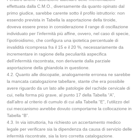
effettuata dalla C.M.O., diversamente da quanto opinato dal
primo giudice, sarebbe carente sotto il profilo istruttorio: non
essendo prevista in Tabella la asportazione della tiroide,
doveva essere preso in considerazione il range di oscillazione
individuato per l’infermità più affine, ovvero, nel caso di specie,
l’ipotiroidismo, che configura una ipotetica percentuale di
invalidità ricompresa fra il 15 e il 20 %, necessariamente da
incrementare in ragione della peculiarità aspecifica
dell’infermità riscontrata, non derivante dalla parziale
asportazione della ghiandola in questione.
4.2. Quanto alle discopatie, analogamente erronea ne sarebbe
la mancata catalogazione tabellare, stante che era possibile
avere riguardo da un lato alle patologie del rachide cervicale di
cui, nella forma più grave, al punto 17 della Tabella “A”,
dall’altro al criterio di cumulo di cui alla Tabella “E”, l’utilizzo del
cui meccanismo avrebbe dovuto comportarne la collocazione in
Tabella “B”.
4.3. In via istruttoria, ha richiesto un accertamento medico
legale per verificare sia la dipendenza da causa di servizio delle
infermità riscontrate, sia la loro corretta catalogazione.