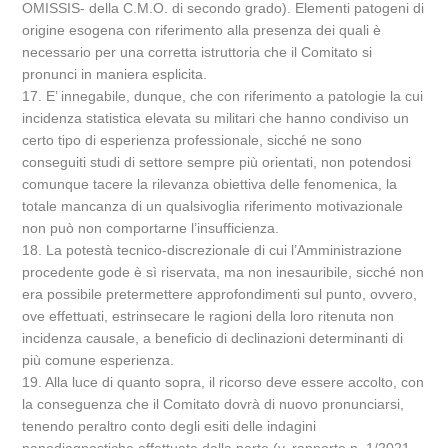
OMISSIS- della C.M.O. di secondo grado). Elementi patogeni di
origine esogena con riferimento alla presenza dei quali è
necessario per una corretta istruttoria che il Comitato si
pronunci in maniera esplicita.
17. E’ innegabile, dunque, che con riferimento a patologie la cui
incidenza statistica elevata su militari che hanno condiviso un
certo tipo di esperienza professionale, sicché ne sono
conseguiti studi di settore sempre più orientati, non potendosi
comunque tacere la rilevanza obiettiva delle fenomenica, la
totale mancanza di un qualsivoglia riferimento motivazionale
non può non comportarne l’insufficienza.
18. La potestà tecnico-discrezionale di cui l’Amministrazione
procedente gode è sì riservata, ma non inesauribile, sicché non
era possibile pretermettere approfondimenti sul punto, ovvero,
ove effettuati, estrinsecare le ragioni della loro ritenuta non
incidenza causale, a beneficio di declinazioni determinanti di
più comune esperienza.
19. Alla luce di quanto sopra, il ricorso deve essere accolto, con
la conseguenza che il Comitato dovrà di nuovo pronunciarsi,
tenendo peraltro conto degli esiti delle indagini