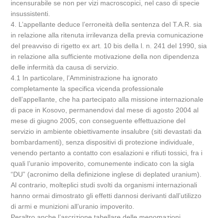
incensurabile se non per vizi macroscopici, nel caso di specie
insussistenti.
4. L’appellante deduce l’erroneità della sentenza del T.A.R. sia
in relazione alla ritenuta irrilevanza della previa comunicazione
del preavviso di rigetto ex art. 10 bis della l. n. 241 del 1990, sia
in relazione alla sufficiente motivazione della non dipendenza
delle infermità da causa di servizio.
4.1 In particolare, l’Amministrazione ha ignorato
completamente la specifica vicenda professionale
dell’appellante, che ha partecipato alla missione internazionale
di pace in Kosovo, permanendovi dal mese di agosto 2004 al
mese di giugno 2005, con conseguente effettuazione del
servizio in ambiente obiettivamente insalubre (siti devastati da
bombardamenti), senza dispositivi di protezione individuale,
venendo pertanto a contatto con esalazioni e rifiuti tossici, fra i
quali l’uranio impoverito, comunemente indicato con la sigla
“DU” (acronimo della definizione inglese di deplated uranium).
Al contrario, molteplici studi svolti da organismi internazionali
hanno ormai dimostrato gli effetti dannosi derivanti dall’utilizzo
di armi e munizioni all’uranio impoverito.
Peraltro anche l’ascrizione tabellare delle menomazioni