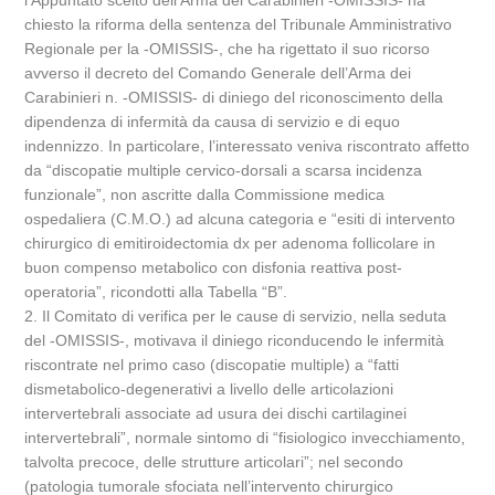
l’Appuntato scelto dell’Arma dei Carabinieri -OMISSIS- ha
chiesto la riforma della sentenza del Tribunale Amministrativo
Regionale per la -OMISSIS-, che ha rigettato il suo ricorso
avverso il decreto del Comando Generale dell’Arma dei
Carabinieri n. -OMISSIS- di diniego del riconoscimento della
dipendenza di infermità da causa di servizio e di equo
indennizzo. In particolare, l’interessato veniva riscontrato affetto
da “discopatie multiple cervico-dorsali a scarsa incidenza
funzionale”, non ascritte dalla Commissione medica
ospedaliera (C.M.O.) ad alcuna categoria e “esiti di intervento
chirurgico di emitiroidectomia dx per adenoma follicolare in
buon compenso metabolico con disfonia reattiva post-
operatoria”, ricondotti alla Tabella “B”.
2. Il Comitato di verifica per le cause di servizio, nella seduta
del -OMISSIS-, motivava il diniego riconducendo le infermità
riscontrate nel primo caso (discopatie multiple) a “fatti
dismetabolico-degenerativi a livello delle articolazioni
intervertebrali associate ad usura dei dischi cartilaginei
intervertebrali”, normale sintomo di “fisiologico invecchiamento,
talvolta precoce, delle strutture articolari”; nel secondo
(patologia tumorale sfociata nell’intervento chirurgico