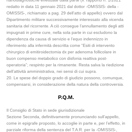
nanodiagnostiche effettuate dalla parte (v. rapporto n. 1/2021
redatto in data 11 gennaio 2021 dal dottor -OMISSIS- della -
OMISSIS-, richiamato a pag. 29 dell’atto di appello) ovvero dal
Dipartimento militare successivamente interessato alla vicenda
sanitaria del ricorrente. A ciò consegue l’annullamento degli atti
impugnati in prime cure, nella sola parte in cui escludono la
dipendenza da causa di servizio e l’equo indennizzo in
riferimento alla infermità descritta come “Esiti di intervento
chirurgico di emitiroidectomia dx per adenoma follicolare in
buon compenso metabolico con disfonia reattiva post-
operatoria”; respinto per la rimanente. Resta salva la riedizione
dell’attività amministrativa, nei sensi di cui supra.
20. Le spese del doppio grado di giudizio possono, comunque,
compensarsi, in considerazione della natura della controversia.
P.Q.M.
Il Consiglio di Stato in sede giurisdizionale
Sezione Seconda, definitivamente pronunciando sull’appello,
come in epigrafe proposto, lo accoglie in parte e, per l’effetto, in
parziale riforma della sentenza del T.A.R. per la -OMISSIS-,