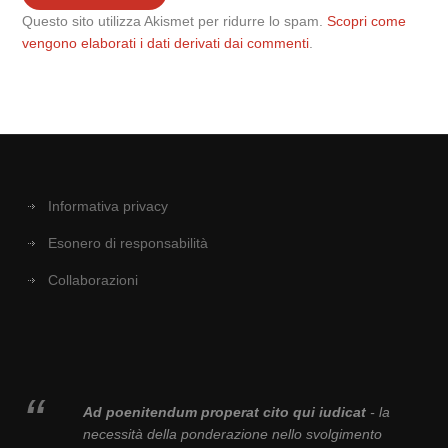
Questo sito utilizza Akismet per ridurre lo spam.
Scopri come
vengono elaborati i dati derivati dai commenti
.
Informativa privacy
Esonero di responsabilità
Collaborazioni
Ad poenitendum properat cito qui iudicat
- la
necessità della ponderazione nello svolgimento