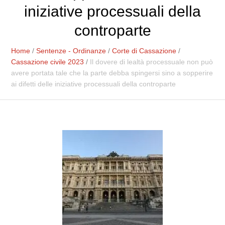
iniziative processuali della
controparte
Home
/
Sentenze - Ordinanze
/
Corte di Cassazione
/
Cassazione civile 2023
/
Il dovere di lealtà processuale non può
avere portata tale che la parte debba spingersi sino a sopperire
ai difetti delle iniziative processuali della controparte