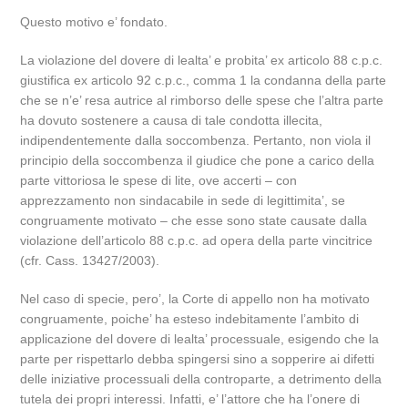
Questo motivo e’ fondato.
La violazione del dovere di lealta’ e probita’ ex articolo 88 c.p.c.
giustifica ex articolo 92 c.p.c., comma 1 la condanna della parte
che se n’e’ resa autrice al rimborso delle spese che l’altra parte
ha dovuto sostenere a causa di tale condotta illecita,
indipendentemente dalla soccombenza. Pertanto, non viola il
principio della soccombenza il giudice che pone a carico della
parte vittoriosa le spese di lite, ove accerti – con
apprezzamento non sindacabile in sede di legittimita’, se
congruamente motivato – che esse sono state causate dalla
violazione dell’articolo 88 c.p.c. ad opera della parte vincitrice
(cfr. Cass. 13427/2003).
Nel caso di specie, pero’, la Corte di appello non ha motivato
congruamente, poiche’ ha esteso indebitamente l’ambito di
applicazione del dovere di lealta’ processuale, esigendo che la
parte per rispettarlo debba spingersi sino a sopperire ai difetti
delle iniziative processuali della controparte, a detrimento della
tutela dei propri interessi. Infatti, e’ l’attore che ha l’onere di