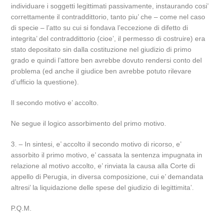
individuare i soggetti legittimati passivamente, instaurando cosi’
correttamente il contraddittorio, tanto piu’ che – come nel caso
di specie – l’atto su cui si fondava l’eccezione di difetto di
integrita’ del contraddittorio (cioe’, il permesso di costruire) era
stato depositato sin dalla costituzione nel giudizio di primo
grado e quindi l’attore ben avrebbe dovuto rendersi conto del
problema (ed anche il giudice ben avrebbe potuto rilevare
d’ufficio la questione).
Il secondo motivo e’ accolto.
Ne segue il logico assorbimento del primo motivo.
3. – In sintesi, e’ accolto il secondo motivo di ricorso, e’
assorbito il primo motivo, e’ cassata la sentenza impugnata in
relazione al motivo accolto, e’ rinviata la causa alla Corte di
appello di Perugia, in diversa composizione, cui e’ demandata
altresi’ la liquidazione delle spese del giudizio di legittimita’.
P.Q.M.