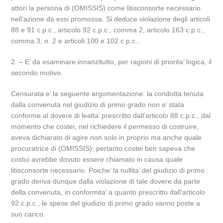
attori la persona di (OMISSIS) come litisconsorte necessario
nell’azione da essi promossa. Si deduce violazione degli articoli
88 e 91 c.p.c., articolo 92 c.p.c., comma 2, articolo 163 c.p.c.,
comma 3, n. 2 e articoli 100 e 102 c.p.c..
2. – E’ da esaminare innanzitutto, per ragioni di priorita’ logica, il
secondo motivo.
Censurata e’ la seguente argomentazione: la condotta tenuta
dalla convenuta nel giudizio di primo grado non e’ stata
conforme al dovere di lealta’ prescritto dall’articolo 88 c.p.c., dal
momento che costei, nel richiedere il permesso di costruire,
aveva dichiarato di agire non solo in proprio ma anche quale
procuratrice di (OMISSIS); pertanto costei ben sapeva che
costui avrebbe dovuto essere chiamato in causa quale
litisconsorte necessario. Poiche’ la nullita’ del giudizio di primo
grado deriva dunque dalla violazione di tale dovere da parte
della convenuta, in conformita’ a quanto prescritto dall’articolo
92 c.p.c., le spese del giudizio di primo grado vanno poste a
suo carico.