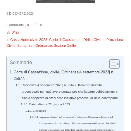
6 DICEMBRE 2023
Comments (
0
)
0
By
D'Isa
In
Cassazione civile 2023
,
Corte di Cassazione
,
Diritto Civile e Procedura
Civile
,
Sentenze - Ordinanze
,
Sezioni Diritto
Sommario
Corte di Cassazione, civile, Ordinanza|4 settembre 2023| n.
25677.
Ordinanza|4 settembre 2023| n. 25677. Il dovere di lealtà
processuale non può avere portata tale che la parte debba spingersi
sino a sopperire ai difetti delle iniziative processuali della controparte
Data udienza 22 giugno 2023
Integrale
Tag/parola chiave: Parti processuali – Difensori – Osservanza del dovere di
lealtà processuale – Art. 88 cpc – Rispetto come onere della parte – Possibilità
della parte di sopperire ai difetti delle iniziative processuali della controparte –