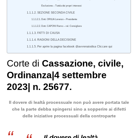
Esclusione – Tutela dei propri interessi
SEZIONE SECONDA CIVILE
Dott. ORILIA Lorenzo – Presidente
Dott. CAPONI Remo – rel. Consigliere
FATTI DI CAUSA
RAGIONI DELLA DECISIONE
Per aprire la pagina facebook @avvrenatodisa Cliccare qui
Corte di
Cassazione
,
civile
,
Ordinanza
|
4 settembre
2023
|
n. 25677.
Il dovere di lealtà processuale non può avere portata tale
che la parte debba spingersi sino a sopperire ai difetti
delle iniziative processuali della controparte
Il dovere di lealtà